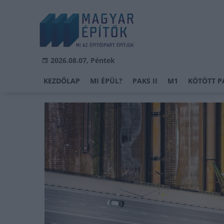
2026.08.07, Péntek
KEZDŐLAP
MI ÉPÜL?
PAKS II
M1
KÖTÖTT P