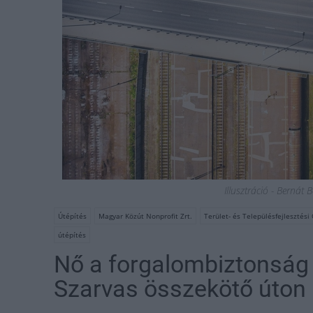
Illusztráció - Bernát
Útépítés
Magyar Közút Nonprofit Zrt.
Terület- és Településfejlesztési
útépítés
Nő a forgalombiztonság 
Szarvas összekötő úton