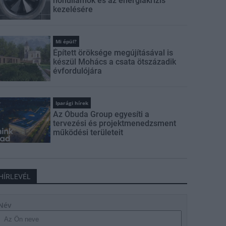
hőhullámok és az energiakrízis
kezelésére
Mi épül?
Épített öröksége megújításával is
készül Mohács a csata ötszázadik
évfordulójára
Iparági hírek
Az Óbuda Group egyesíti a
tervezési és projektmenedzsment
működési területeit
HÍRLEVÉL
Név