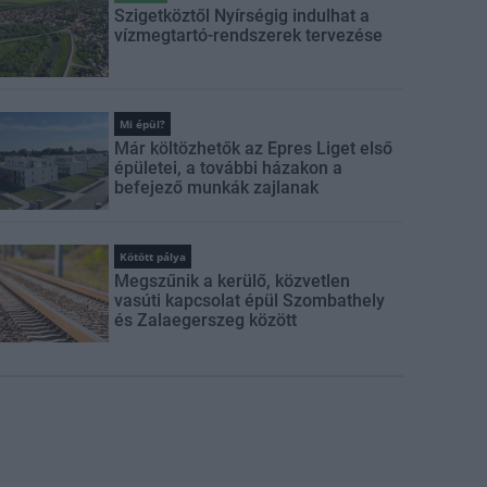
Szigetköztől Nyírségig indulhat a
vízmegtartó-rendszerek tervezése
Mi épül?
Már költözhetők az Epres Liget első
épületei, a további házakon a
befejező munkák zajlanak
Kötött pálya
Megszűnik a kerülő, közvetlen
vasúti kapcsolat épül Szombathely
és Zalaegerszeg között