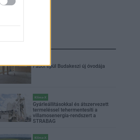
LEGFRISSEBB
Mi épül?
Fából épül Budakeszi új óvodája
Klíma-X
Gyárleállításokkal és átszervezett
termeléssel tehermentesíti a
villamosenergia-rendszert a
STRABAG
Klíma-X