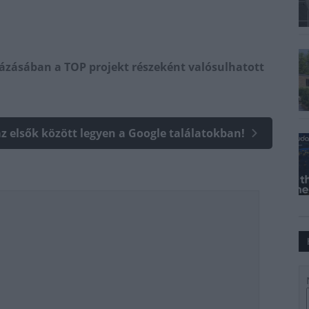
házásában a TOP projekt részeként valósulhatott
az elsők között legyen a Google találatokban!