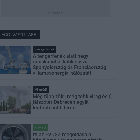
hirdetés
LEGOLVASOTTABB
Iparági hírek
A tengerfenék alatt négy
óriáskábellel kötik össze
Spanyolország és Franciaország
villamosenergia-hálózatát
Mi épül?
Még több zöld, még több virág és új
játszótér Debrecen egyik
legfontosabb terén
Klíma-X
Itt az ÉVOSZ megoldása a