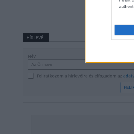
authenti
HÍRLEVÉL
Név
Feliratkozom a hírlevélre és elfogadom az
adat
FELI