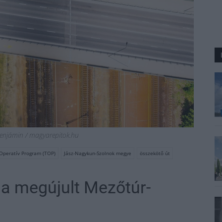
 Benjámin / magyarepitok.hu
 Operatív Program (TOP)
Jász-Nagykun-Szolnok megye
összekötő út
a megújult Mezőtúr-