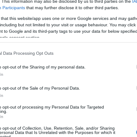
7+304 kilométerszelvények közötti szakaszán
. This information may also be disclosed by us to third parties on the
IA
Participants
that may further disclose it to other third parties.
lat profilmarásáról, a szükséges
ációs réteg beépítéséről.
 that this website/app uses one or more Google services and may gath
including but not limited to your visit or usage behaviour. You may click 
Co
 to Google and its third-party tags to use your data for below specifi
g, kopóréteg és stabilizált padka épült, valamint sor
ogle consent section.
A
i jelek festésére is, továbbá a szikkasztóárkok
É
l Data Processing Opt Outs
Ip
bb mint 526 kilométernyi 4 és 5 számjegyű mellékút
o opt-out of the Sharing of my personal data.
megyében mintegy 41 kilométernyi út felújítása valósult
In
profit Zrt. 2018-ban a TOP keretein belül országosan
ását indította el. A programról bővebb információt
ide
o opt-out of the Sale of my Personal Data.
In
to opt-out of processing my Personal Data for Targeted
ésfejlesztési Operatív Program (TOP)
ing.
In
o opt-out of Collection, Use, Retention, Sale, and/or Sharing
ersonal Data that Is Unrelated with the Purposes for which it
I
lected.