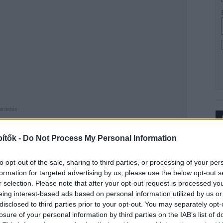
hirdetés
ítők -
Do Not Process My Personal Information
Ip
am (TOP) részeként 1,7 kilométeren újult meg a 4631-
 a vállalat közleményéből. A Jász-Nagykun-Szolnok
to opt-out of the sale, sharing to third parties, or processing of your per
rő mobilitás ösztönzését szolgáló
formation for targeted advertising by us, please use the below opt-out s
sult meg. A beruházást a közbeszerzési eljárás során
r selection. Please note that after your opt-out request is processed y
eing interest-based ads based on personal information utilized by us or
alósította meg.
disclosed to third parties prior to your opt-out. You may separately opt-
losure of your personal information by third parties on the IAB’s list of