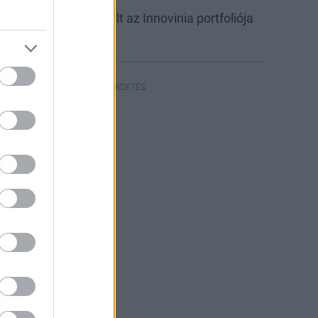
abb csarnokkal bővült az Innovinia portfoliója
yíregyházán
HIRDETÉS