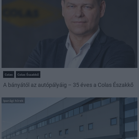
Colas
Colas Északkő
A bányától az autópályáig – 35 éves a Colas Északkő
Iparági hírek