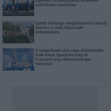
Egyetlen, fél évszázados vezetéken
múlt Bicske vízellátása
Épített öröksége megújításával is készül
Mohács a csata ötszázadik
évfordulójára
A tengerfenék alatt négy óriáskábellel
kötik össze Spanyolország és
Franciaország villamosenergia-
hálózatát