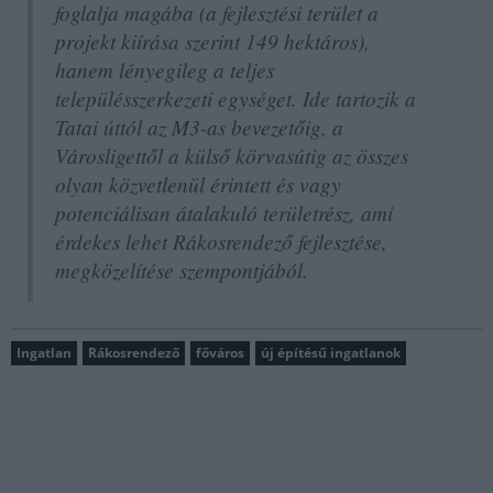
foglalja magába (a fejlesztési terület a
projekt kiírása szerint 149 hektáros),
hanem lényegileg a teljes
településszerkezeti egységet. Ide tartozik a
Tatai úttól az M3-as bevezetőig, a
Városligettől a külső körvasútig az összes
olyan közvetlenül érintett és vagy
potenciálisan átalakuló területrész, ami
érdekes lehet Rákosrendező fejlesztése,
megközelítése szempontjából.
Ingatlan
Rákosrendező
főváros
új építésű ingatlanok