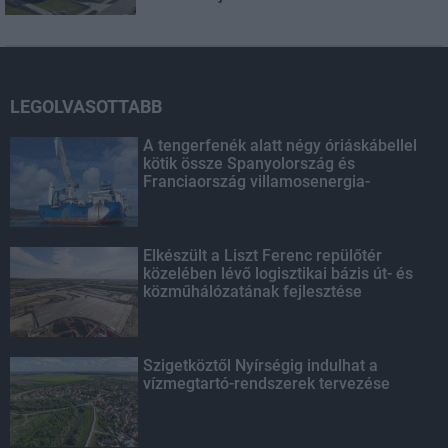
LEGOLVASOTTABB
A tengerfenék alatt négy óriáskábellel
kötik össze Spanyolország és
Franciaország villamosenergia-
hálózatát
Elkészült a Liszt Ferenc repülőtér
közelében lévő logisztikai bázis út- és
közműhálózatának fejlesztése
Szigetköztől Nyírségig indulhat a
vízmegtartó-rendszerek tervezése