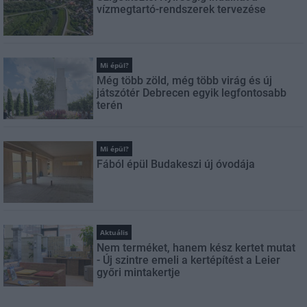
vízmegtartó-rendszerek tervezése
Mi épül?
Még több zöld, még több virág és új
játszótér Debrecen egyik legfontosabb
terén
Mi épül?
Fából épül Budakeszi új óvodája
Aktuális
Nem terméket, hanem kész kertet mutat
- Új szintre emeli a kertépítést a Leier
győri mintakertje