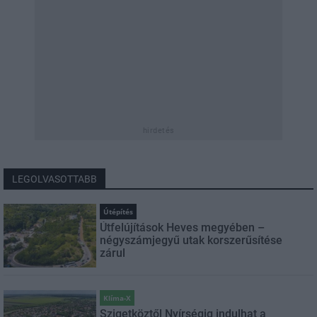
hirdetés
LEGOLVASOTTABB
Útépítés
Útfelújítások Heves megyében –
négyszámjegyű utak korszerűsítése
zárul
Klíma-X
Szigetköztől Nyírségig indulhat a