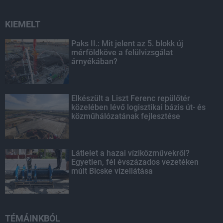
KIEMELT
Paks II.: Mit jelent az 5. blokk új
mérföldköve a felülvizsgálat
árnyékában?
Elkészült a Liszt Ferenc repülőtér
közelében lévő logisztikai bázis út- és
közműhálózatának fejlesztése
Látlelet a hazai víziközművekről?
Egyetlen, fél évszázados vezetéken
múlt Bicske vízellátása
TÉMÁINKBÓL