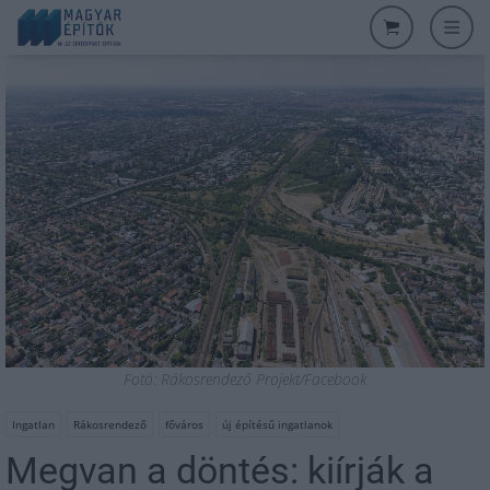
Fotó: Rákosrendező Projekt/Facebook
Ingatlan
Rákosrendező
főváros
új építésű ingatlanok
Megvan a döntés: kiírják a