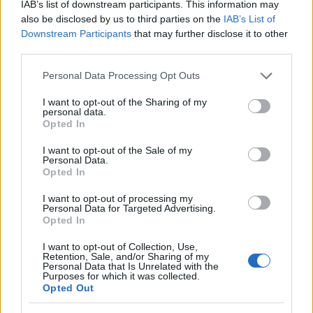
IAB’s list of downstream participants. This information may
also be disclosed by us to third parties on the
IAB’s List of
Ingatlan
Downstream Participants
that may further disclose it to other
third parties.
Please note that this website/app uses one or more Google
Personal Data Processing Opt Outs
services and may gather and store information including but
not limited to your visit or usage behaviour. You may click to
I want to opt-out of the Sharing of my
personal data.
grant or deny consent to Google and its third-party tags to
Opted In
use your data for below specified purposes in below Google
consent section.
I want to opt-out of the Sale of my
Personal Data.
Opted In
I want to opt-out of processing my
Épkar Zrt.
Józsefváros
bérlakás
bérlakásprogram
Personal Data for Targeted Advertising.
Opted In
Csökkenti Józsefváros az üresen álló
lakásállományát
I want to opt-out of Collection, Use,
Retention, Sale, and/or Sharing of my
Nagyjából 25 józsefvárosi bérlakást újíthatnak fel, a
Personal Data that Is Unrelated with the
Purposes for which it was collected.
keretszerződés pályázatát az Épkar nyerte.
Opted Out
Két új szálláshely fejleszti Budapest-