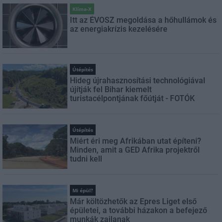
Klíma-X
Itt az ÉVOSZ megoldása a hőhullámok és
az energiakrízis kezelésére
Útépítés
Hideg újrahasznosítási technológiával
újítják fel Bihar kiemelt
turistacélpontjának főútját - FOTÓK
Útépítés
Miért éri meg Afrikában utat építeni?
Minden, amit a GED Afrika projektről
tudni kell
Mi épül?
Már költözhetők az Epres Liget első
épületei, a további házakon a befejező
munkák zajlanak