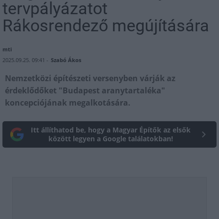
tervpályázatot
Rákosrendező megújítására
mti
2025.09.25. 09:41 -
Szabó Ákos
Nemzetközi építészeti versenyben várják az
érdeklődőket "Budapest aranytartaléka"
koncepciójának megalkotására.
Itt állíthatod be, hogy a Magyar Építők az elsők
között legyen a Google találatokban!