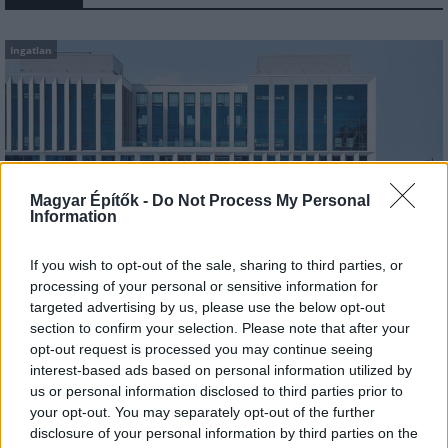
Ingatlan
Magyar Építők -
Do Not Process My Personal
Information
If you wish to opt-out of the sale, sharing to third parties, or
processing of your personal or sensitive information for
targeted advertising by us, please use the below opt-out
Wing Zrt.
Atenor Group
Olympia projekt
lakásépítés
section to confirm your selection. Please note that after your
Fiatalokra tervezett lakások épülnek a Puskás Stadion
opt-out request is processed you may continue seeing
közelében
interest-based ads based on personal information utilized by
us or personal information disclosed to third parties prior to
A WING egy 74 ezer négyzetméteres területen működő
your opt-out. You may separately opt-out of the further
komplexumot szerzett meg: működő irodaház, szerkezetkész
disclosure of your personal information by third parties on the
épület és fejlesztési telkek alkotják.