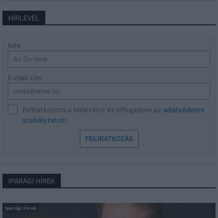
HÍRLEVÉL
Név
E-mail cím
Feliratkozom a hírlevélre és elfogadom az
adatvédelmi
szabályzatot!
FELIRATKOZÁS
IPARÁGI HÍREK
Iparági hírek