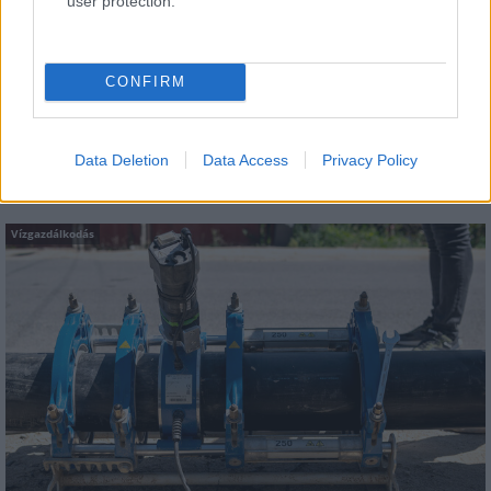
user protection.
Épített öröksége megújításával is készül
Mohács a csata ötszázadik
CONFIRM
évfordulójára
Data Deletion
Data Access
Privacy Policy
Vízgazdálkodás