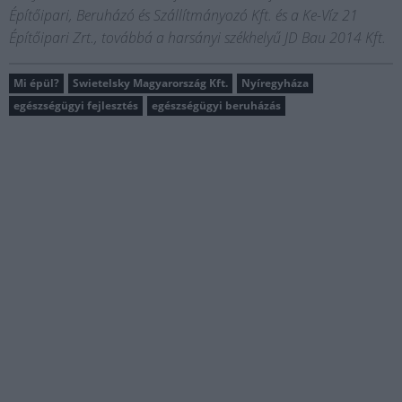
Építőipari, Beruházó és Szállítmányozó Kft. és a Ke-Víz 21
Építőipari Zrt., továbbá a harsányi székhelyű JD Bau 2014 Kft.
Mi épül?
Swietelsky Magyarország Kft.
Nyíregyháza
egészségügyi fejlesztés
egészségügyi beruházás