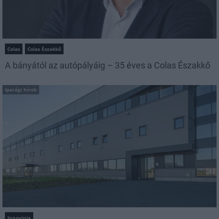
Colas
Colas Északkő
A bányától az autópályáig – 35 éves a Colas Északkő
Iparági hírek
Innovinia