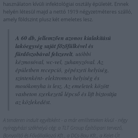
használaton kívüli infektológiai osztály épületét. Ennek
helyén létesül majd a nettó 1919 négyzetméteres szálló,
amely földszint plusz két emeletes lesz.
A 60 db, jellemzően azonos kialakítású
lakóegység saját főzőfülkével és
fürdőszobával felszerelt
, utóbbi
kézmosóval, wc-vel, zuhanyzóval. Az
épületben recepció, gépészeti helyiség,
szintenként- elektromos helyiség és
mosókonyha is lesz. Az emeletek között
vasbeton szerkezetű lépcső és lift biztosítja
az közlekedést.
A tenderen indult egyébként - a már említetteken kívül - négy
nyíregyházi székhelyű cég: a TLT Group Építőipari tervező,
Bonyolító és Fővállalkozó Kft., a DCs-Bau Kft., a Kelet-Út