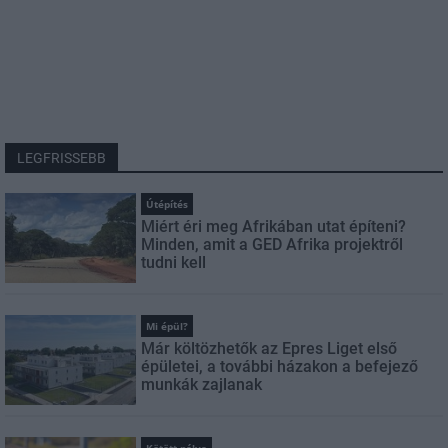
LEGFRISSEBB
Útépítés
Miért éri meg Afrikában utat építeni?
Minden, amit a GED Afrika projektről
tudni kell
Mi épül?
Már költözhetők az Epres Liget első
épületei, a további házakon a befejező
munkák zajlanak
Kötött pálya