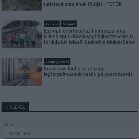
turistacélpontjának főútját - FOTÓK
Aktuális
Mi épül?
Egy épület értékét az határozza meg,
kiknek épül - Közösségi fejlesztésekre is
fordítja kivitelezői tudását a MolnárBeton
Vasútfejlesztés
Korszerűsíthetik az ország
legforgalmasabb vasúti pályaszakaszát
HÍRLEVÉL
Név