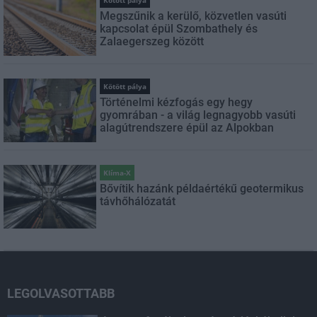
Megszűnik a kerülő, közvetlen vasúti
kapcsolat épül Szombathely és
Zalaegerszeg között
Kötött pálya
Történelmi kézfogás egy hegy
gyomrában - a világ legnagyobb vasúti
alagútrendszere épül az Alpokban
Klíma-X
Bővítik hazánk példaértékű geotermikus
távhőhálózatát
LEGOLVASOTTABB