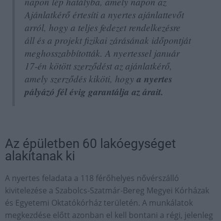
napon lép hatályba, amely napon az
Ajánlatkérő értesíti a nyertes ajánlattevőt
arról, hogy a teljes fedezet rendelkezésre
áll és a projekt fizikai zárásának időpontját
meghosszabbították. A nyertessel január
17-én kötött szerződést az ajánlatkérő,
amely szerződés kiköti, hogy
a nyertes
pályázó fél évig garantálja az árait.
Az épületben 60 lakóegységet
alakítanak ki
A nyertes feladata a 118 férőhelyes nővérszálló
kivitelezése a Szabolcs-Szatmár-Bereg Megyei Kórházak
és Egyetemi Oktatókórház területén. A munkálatok
megkezdése előtt azonban el kell bontani a régi, jelenleg