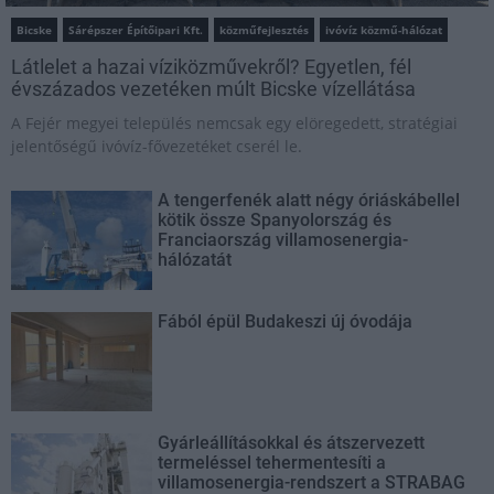
Bicske
Sárépszer Építőipari Kft.
közműfejlesztés
ivóvíz közmű-hálózat
Látlelet a hazai víziközművekről? Egyetlen, fél
évszázados vezetéken múlt Bicske vízellátása
A Fejér megyei település nemcsak egy elöregedett, stratégiai
jelentőségű ivóvíz-fővezetéket cserél le.
A tengerfenék alatt négy óriáskábellel
kötik össze Spanyolország és
Franciaország villamosenergia-
hálózatát
Fából épül Budakeszi új óvodája
Gyárleállításokkal és átszervezett
termeléssel tehermentesíti a
villamosenergia-rendszert a STRABAG