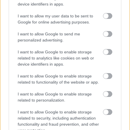
device identifiers in apps.
I want to allow my user data to be sent to
Google for online advertising purposes.
I want to allow Google to send me
Colas
Colas Alterra Zrt.
Üllő
VGP Park Budapest Aerozone
personalized advertising.
Elkészült a Liszt Ferenc repülőtér közelében lévő
I want to allow Google to enable storage
logisztikai bázis út- és közműhálózatának fejlesztése
related to analytics like cookies on web or
Komplex infrastruktúra-rendszert épített a Colas Alterra Zrt. a
device identifiers in apps.
Liszt Ferenc Nemzetközi Repülőtér közelében. A VGP Park
Budapest Aerozone területén megvalósult vízellátó, szenny- és
I want to allow Google to enable storage
csapadékvíz-elvezető rendszerek, az út- és külső elektromos
related to functionality of the website or app.
hálózat kiépítés a legújabb, logisztikai csarnok kiszolgálását
szolgálja.
I want to allow Google to enable storage
related to personalization.
Még több zöld, még több virág és új
játszótér Debrecen egyik legfontosabb
I want to allow Google to enable storage
terén
related to security, including authentication
functionality and fraud prevention, and other