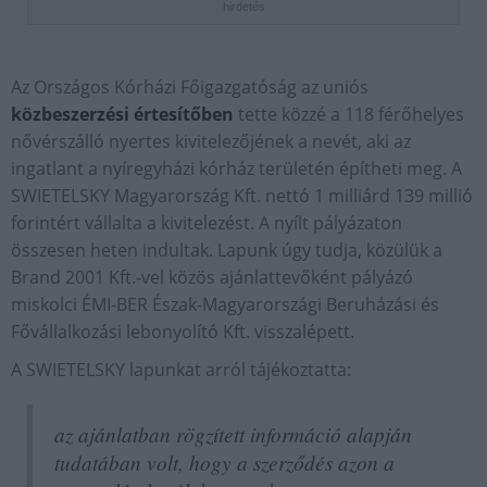
hirdetés
Az Országos Kórházi Főigazgatóság az uniós
közbeszerzési értesítőben
tette közzé a 118 férőhelyes
nővérszálló nyertes kivitelezőjének a nevét, aki az
ingatlant a nyíregyházi kórház területén építheti meg. A
SWIETELSKY Magyarország Kft. nettó 1 milliárd 139 millió
forintért vállalta a kivitelezést. A nyílt pályázaton
összesen heten indultak. Lapunk úgy tudja, közülük a
Brand 2001 Kft.-vel közös ajánlattevőként pályázó
miskolci ÉMI-BER Észak-Magyarországi Beruházási és
Fővállalkozási lebonyolító Kft. visszalépett.
A SWIETELSKY lapunkat arról tájékoztatta:
az ajánlatban rögzített információ alapján
tudatában volt, hogy a szerződés azon a