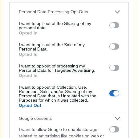
Please note that this website/app uses one or more Google
Personal Data Processing Opt Outs
services and may gather and store information including but
not limited to your visit or usage behaviour. You may click to
I want to opt-out of the Sharing of my
personal data.
grant or deny consent to Google and its third-party tags to
Opted In
Paks II
Paks
paksi atomerőmű
Paks II. Atomerőmű Zrt.
use your data for below specified purposes in below Google
consent section.
Paks II.: Mit jelent az 5. blokk új mérföldköve a
I want to opt-out of the Sale of my
Personal Data.
felülvizsgálat árnyékában?
Opted In
Megkezdődött az 5. blokk reaktorépületének alaplemez-
kivitelezése, miközben a felülvizsgálat arra keresi a választ,
I want to opt-out of processing my
Personal Data for Targeted Advertising.
hogy a megváltozott gazdasági és geopolitikai környezetben
Opted In
milyen feltételek mellett érdemes továbbvinni Magyarország
egyik legnagyobb beruházását.
I want to opt-out of Collection, Use,
Retention, Sale, and/or Sharing of my
Personal Data that Is Unrelated with the
Mi épül?
Purposes for which it was collected.
Opted Out
Google consents
I want to allow Google to enable storage
related to advertising like cookies on web or