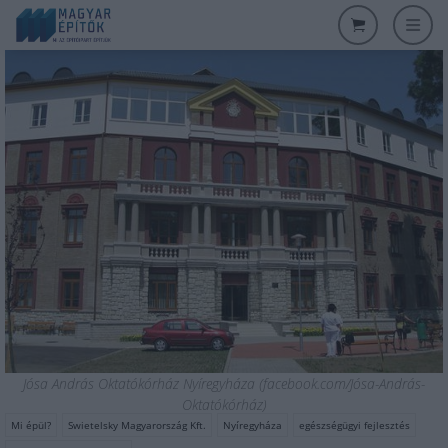
Jósa András Oktatókórház Nyíregyháza (facebook.com/Jósa-András-
Oktatókórház)
Mi épül?
Swietelsky Magyarország Kft.
Nyíregyháza
egészségügyi fejlesztés