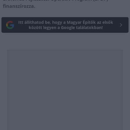
finanszírozza.
Itt állíthatod be, hogy a Magyar Építők az elsők
között legyen a Google találatokban!