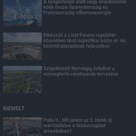
A tengerfenék alatt négy óriáskábellel
kötik össze Spanyolország és
Franciaország villamosenergia-
hálózatát
Elkészült a Liszt Ferenc repülőtér
közelében lévő logisztikai bázis út- és
közműhálózatának fejlesztése
Szigetköztől Nyírségig indulhat a
vízmegtartó-rendszerek tervezése
KIEMELT
Paks II.: Mit jelent az 5. blokk új
mérföldköve a felülvizsgálat
árnyékában?