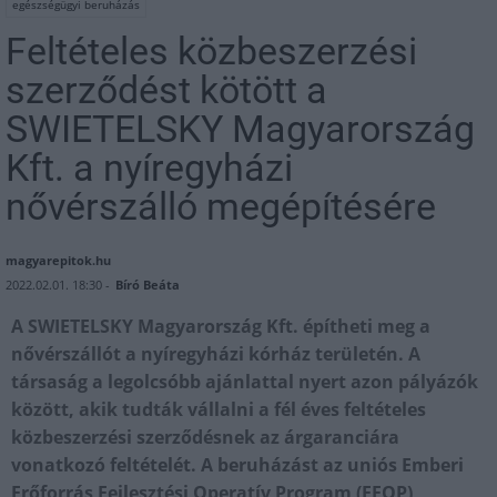
egészségügyi beruházás
Feltételes közbeszerzési
szerződést kötött a
SWIETELSKY Magyarország
Kft. a nyíregyházi
nővérszálló megépítésére
magyarepitok.hu
2022.02.01. 18:30 -
Bíró Beáta
A SWIETELSKY Magyarország Kft. építheti meg a
nővérszállót a nyíregyházi kórház területén. A
társaság a legolcsóbb ajánlattal nyert azon pályázók
között, akik tudták vállalni a fél éves feltételes
közbeszerzési szerződésnek az árgaranciára
vonatkozó feltételét. A beruházást az uniós Emberi
Erőforrás Fejlesztési Operatív Program (EFOP)