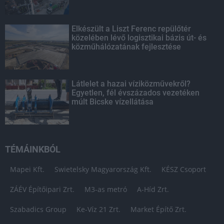
Elkészült a Liszt Ferenc repülőtér
közelében lévő logisztikai bázis út- és
közműhálózatának fejlesztése
Látlelet a hazai víziközművekről?
Egyetlen, fél évszázados vezetéken
múlt Bicske vízellátása
TÉMÁINKBÓL
Mapei Kft.
Swietelsky Magyarország Kft.
KÉSZ Csoport
ZÁÉV Építőipari Zrt.
M3-as metró
A-Híd Zrt.
Szabadics Group
Ke-Víz 21 Zrt.
Market Építő Zrt.