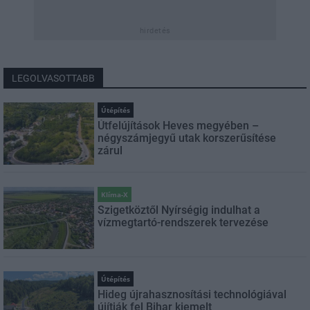
hirdetés
LEGOLVASOTTABB
Útépítés
Útfelújítások Heves megyében –
négyszámjegyű utak korszerűsítése
zárul
Klíma-X
Szigetköztől Nyírségig indulhat a
vízmegtartó-rendszerek tervezése
Útépítés
Hideg újrahasznosítási technológiával
újítják fel Bihar kiemelt