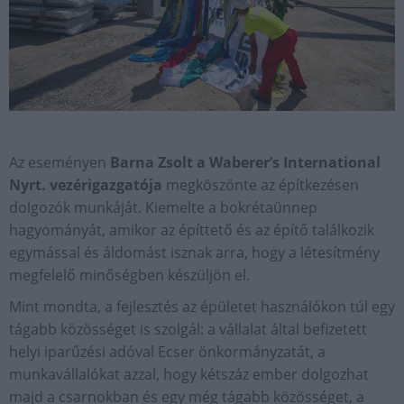
Az eseményen
Barna Zsolt a Waberer’s International
Nyrt. vezérigazgatója
megköszönte az építkezésen
dolgozók munkáját. Kiemelte a bokrétaünnep
hagyományát, amikor az építtető és az építő találkozik
egymással és áldomást isznak arra, hogy a létesítmény
megfelelő minőségben készüljön el.
Mint mondta, a fejlesztés az épületet használókon túl egy
tágabb közösséget is szolgál: a vállalat által befizetett
helyi iparűzési adóval Ecser önkormányzatát, a
munkavállalókat azzal, hogy kétszáz ember dolgozhat
majd a csarnokban és egy még tágabb közösséget, a