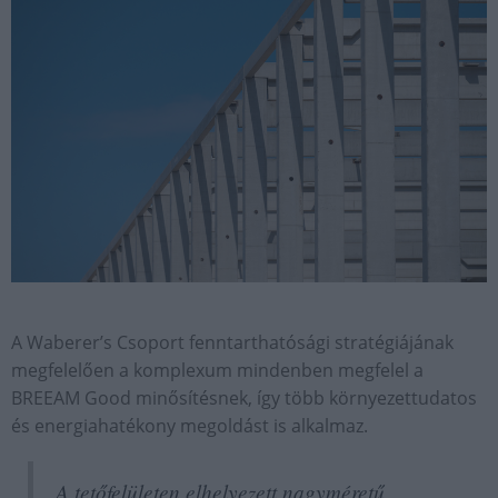
A Waberer’s Csoport fenntarthatósági stratégiájának
megfelelően a komplexum mindenben megfelel a
BREEAM Good minősítésnek, így több környezettudatos
és energiahatékony megoldást is alkalmaz.
A tetőfelületen elhelyezett nagyméretű