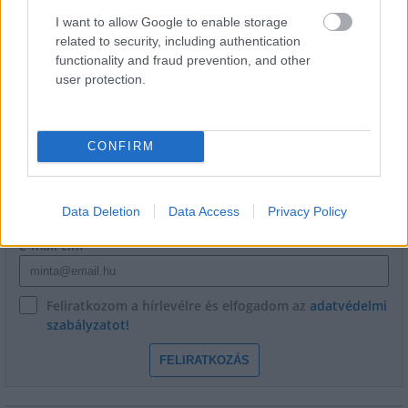
I want to allow Google to enable storage
related to security, including authentication
functionality and fraud prevention, and other
user protection.
HÍRLEVÉL
CONFIRM
Név
Data Deletion
Data Access
Privacy Policy
E-mail cím
Feliratkozom a hírlevélre és elfogadom az
adatvédelmi
szabályzatot!
FELIRATKOZÁS