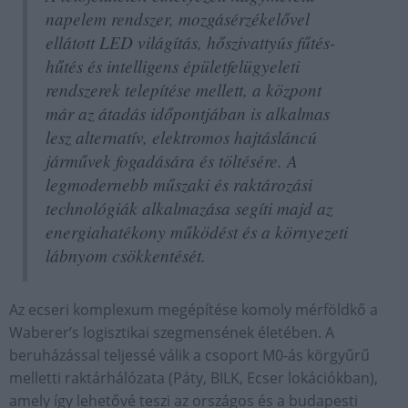
napelem rendszer, mozgásérzékelővel
ellátott LED világítás, hőszivattyús fűtés-
hűtés és intelligens épületfelügyeleti
rendszerek telepítése mellett, a központ
már az átadás időpontjában is alkalmas
lesz alternatív, elektromos hajtásláncú
járművek fogadására és töltésére. A
legmodernebb műszaki és raktározási
technológiák alkalmazása segíti majd az
energiahatékony működést és a környezeti
lábnyom csökkentését.
Az ecseri komplexum megépítése komoly mérföldkő a
Waberer’s logisztikai szegmensének életében. A
beruházással teljessé válik a csoport M0-ás körgyűrű
melletti raktárhálózata (Páty, BILK, Ecser lokációkban),
amely így lehetővé teszi az országos és a budapesti