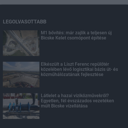
LEGOLVASOTTABB
M1 bővítés: már zajlik a teljesen új
Bicske Kelet csomópont építése
Elkészült a Liszt Ferenc repülőtér
közelében lévő logisztikai bázis út- és
közműhálózatának fejlesztése
Látlelet a hazai víziközművekről?
Egyetlen, fél évszázados vezetéken
múlt Bicske vízellátása