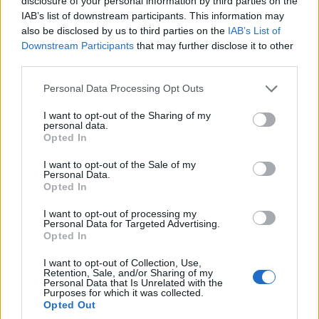
disclosure of your personal information by third parties on the
IAB’s list of downstream participants. This information may
also be disclosed by us to third parties on the
IAB’s List of
Downstream Participants
that may further disclose it to other
third parties.
Please note that this website/app uses one or more Google
Personal Data Processing Opt Outs
services and may gather and store information including but
not limited to your visit or usage behaviour. You may click to
I want to opt-out of the Sharing of my
personal data.
grant or deny consent to Google and its third-party tags to
Opted In
use your data for below specified purposes in below Google
consent section.
I want to opt-out of the Sale of my
Personal Data.
Opted In
I want to opt-out of processing my
Personal Data for Targeted Advertising.
Opted In
I want to opt-out of Collection, Use,
Retention, Sale, and/or Sharing of my
Personal Data that Is Unrelated with the
Purposes for which it was collected.
Opted Out