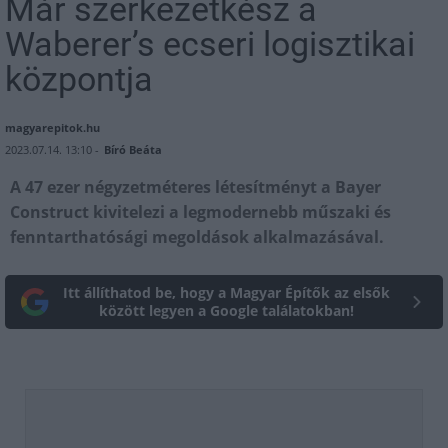
Már szerkezetkész a
Waberer’s ecseri logisztikai
központja
magyarepitok.hu
2023.07.14. 13:10 -
Bíró Beáta
A 47 ezer négyzetméteres létesítményt a Bayer
Construct kivitelezi a legmodernebb műszaki és
fenntarthatósági megoldások alkalmazásával.
Itt állíthatod be, hogy a Magyar Építők az elsők
között legyen a Google találatokban!