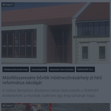
Mi épül?
Hódmezővásárhely
iskolaépítés
oktatási beruházás
FERROÉP Zrt.
Másfélszeresére bővítik Hódmezővásárhely jó hírű
református iskoláját
A Szőnyi Benjámin Általános Iskola fejlesztését a FERROÉP
kivitelezheti; a munkák csaknem egy évig tartanak majd.
Mi épül?