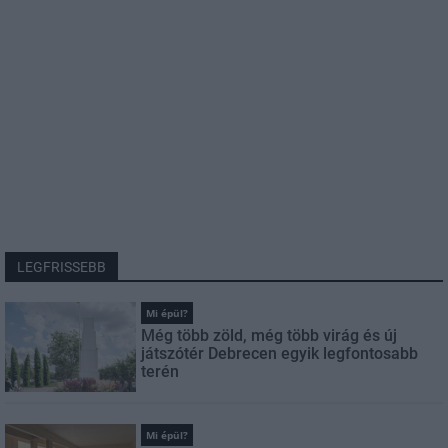
LEGFRISSEBB
Mi épül?
Még több zöld, még több virág és új
játszótér Debrecen egyik legfontosabb
terén
Mi épül?