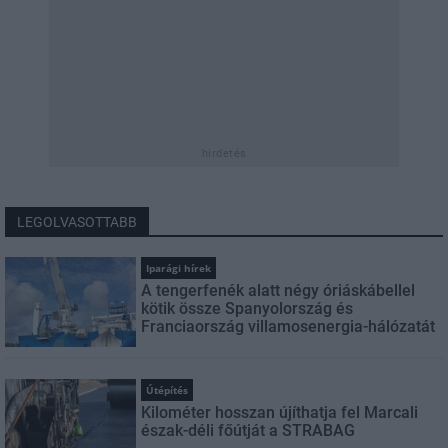
hirdetés
LEGOLVASOTTABB
Iparági hírek
A tengerfenék alatt négy óriáskábellel
kötik össze Spanyolország és
Franciaország villamosenergia-hálózatát
Útépítés
Kilométer hosszan újíthatja fel Marcali
észak-déli főútját a STRABAG