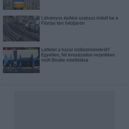
Látványos építési szakasz indult be a
Flórián téri felüljárón
Látlelet a hazai víziközművekről?
Egyetlen, fél évszázados vezetéken
múlt Bicske vízellátása