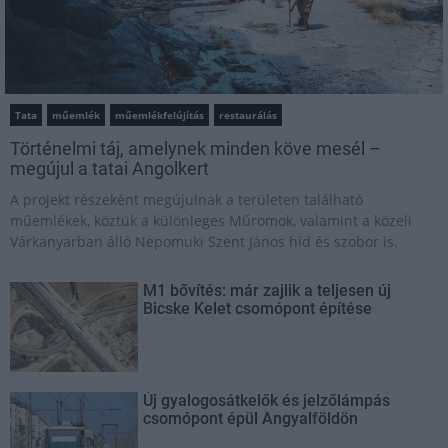
Tata
műemlék
műemlékfelújítás
restaurálás
Történelmi táj, amelynek minden köve mesél –
megújul a tatai Angolkert
A projekt részeként megújulnak a területen található
műemlékek, köztük a különleges Műromok, valamint a közeli
Várkanyarban álló Nepomuki Szent János híd és szobor is.
M1 bővítés: már zajlik a teljesen új
Bicske Kelet csomópont építése
Új gyalogosátkelők és jelzőlámpás
csomópont épül Angyalföldön