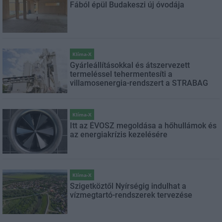
Fából épül Budakeszi új óvodája
Klíma-X
Gyárleállításokkal és átszervezett
termeléssel tehermentesíti a
villamosenergia-rendszert a STRABAG
Klíma-X
Itt az ÉVOSZ megoldása a hőhullámok és
az energiakrízis kezelésére
Klíma-X
Szigetköztől Nyírségig indulhat a
vízmegtartó-rendszerek tervezése