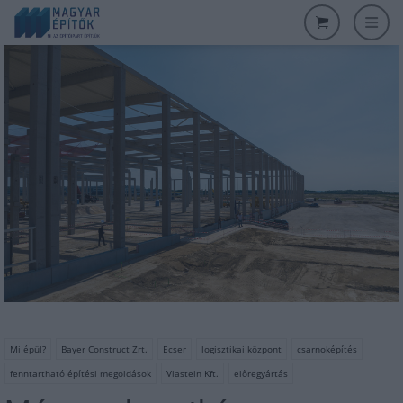
Mi épül?
Bayer Construct Zrt.
Ecser
logisztikai központ
csarnoképítés
fenntartható építési megoldások
Viastein Kft.
előregyártás