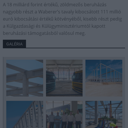
A 18 milliárd forint értékű, zöldmezős beruházás
nagyobb részt a Waberer’s tavaly kibocsátott 111 millió
euró kibocsátási értékű kötvényéből, kisebb részt pedig
a Külgazdasági és Külügyminisztériumtól kapott
beruházási támogatásból valósul meg.
GALÉRIA