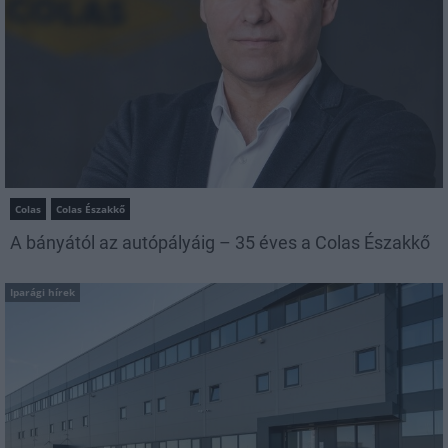
Colas
Colas Északkő
A bányától az autópályáig – 35 éves a Colas Északkő
Iparági hírek