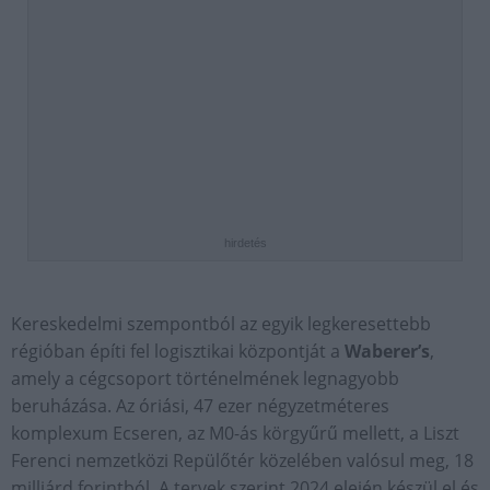
hirdetés
Kereskedelmi szempontból az egyik legkeresettebb
régióban építi fel logisztikai központját a
Waberer’s
,
amely a cégcsoport történelmének legnagyobb
beruházása. Az óriási, 47 ezer négyzetméteres
komplexum Ecseren, az M0-ás körgyűrű mellett, a Liszt
Ferenci nemzetközi Repülőtér közelében valósul meg, 18
milliárd forintból. A tervek szerint 2024 elején készül el és