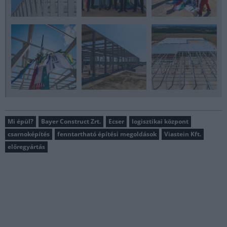
Mi épül?
Bayer Construct Zrt.
Ecser
logisztikai központ
csarnoképítés
fenntartható építési megoldások
Viastein Kft.
előregyártás