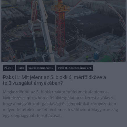
Paks II
Paks
paksi atomerőmű
Paks II. Atomerőmű Zrt.
Paks II.: Mit jelent az 5. blokk új mérföldköve a
felülvizsgálat árnyékában?
Megkezdődött az 5. blokk reaktorépületének alaplemez-
kivitelezése, miközben a felülvizsgálat arra keresi a választ,
hogy a megváltozott gazdasági és geopolitikai környezetben
milyen feltételek mellett érdemes továbbvinni Magyarország
egyik legnagyobb beruházását.