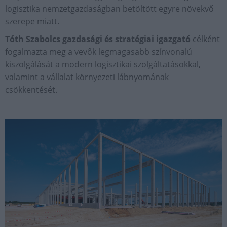
logisztika nemzetgazdaságban betöltött egyre növekvő
szerepe miatt.
Tóth Szabolcs gazdasági és stratégiai igazgató
célként
fogalmazta meg a vevők legmagasabb színvonalú
kiszolgálását a modern logisztikai szolgáltatásokkal,
valamint a vállalat környezeti lábnyomának
csökkentését.