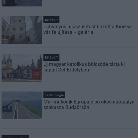
Mi épül?
Látványos újjászületést hozott a Kinizsi-
vár felújítása – galéria
Mi épül?
Új magyar katolikus bölcsőde tárta ki
kapuit Dél-Erdélyben
Technológia
Már működik Európa első okos autópálya
szakasza Budaörsön