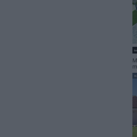
t
M
m
K