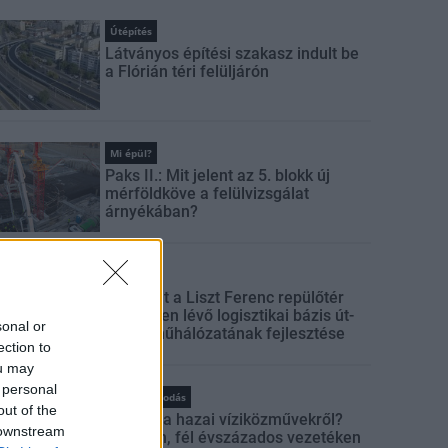
Útépítés
Látványos építési szakasz indult be
a Flórián téri felüljárón
Mi épül?
Paks II.: Mit jelent az 5. blokk új
mérföldköve a felülvizsgálat
árnyékában?
Mi épül?
Elkészült a Liszt Ferenc repülőtér
közelében lévő logisztikai bázis út-
sonal or
és közműhálózatának fejlesztése
ection to
ou may
 personal
Vízgazdálkodás
out of the
Látlelet a hazai víziközművekről?
 downstream
Egyetlen, fél évszázados vezetéken