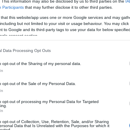
. This information may also be disclosed by us to third parties on the
IA
Participants
that may further disclose it to other third parties.
 that this website/app uses one or more Google services and may gath
including but not limited to your visit or usage behaviour. You may click 
 to Google and its third-party tags to use your data for below specifi
ogle consent section.
l Data Processing Opt Outs
o opt-out of the Sharing of my personal data.
In
K
o opt-out of the Sale of my Personal Data.
In
to opt-out of processing my Personal Data for Targeted
ing.
In
o opt-out of Collection, Use, Retention, Sale, and/or Sharing
ersonal Data that Is Unrelated with the Purposes for which it
lected.