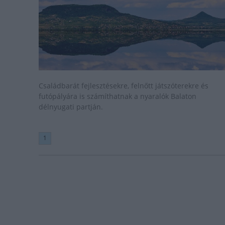
Családbarát fejlesztésekre, felnőtt játszóterekre és
futópályára is számíthatnak a nyaralók Balaton
délnyugati partján.
1