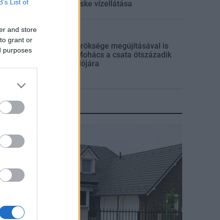
B’s List of
múlt Bicske vízellátása
er and store
Mi épül?
to grant or
Épített öröksége megújításával is
ed purposes
készül Mohács a csata ötszázadik
évfordulójára
KIRAKAT
irakat