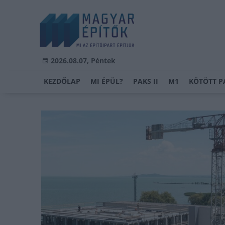
2026.08.07, Péntek
KEZDŐLAP
MI ÉPÜL?
PAKS II
M1
KÖTÖTT P