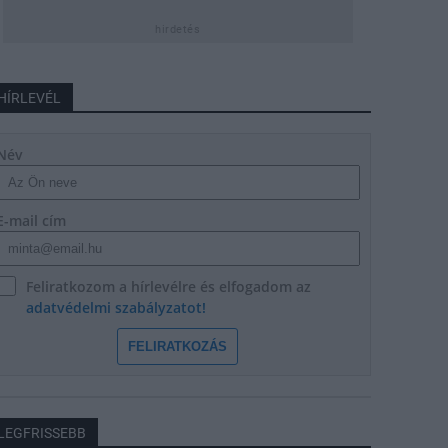
hirdetés
HÍRLEVÉL
Név
E-mail cím
Feliratkozom a hírlevélre és elfogadom az
adatvédelmi szabályzatot!
FELIRATKOZÁS
LEGFRISSEBB