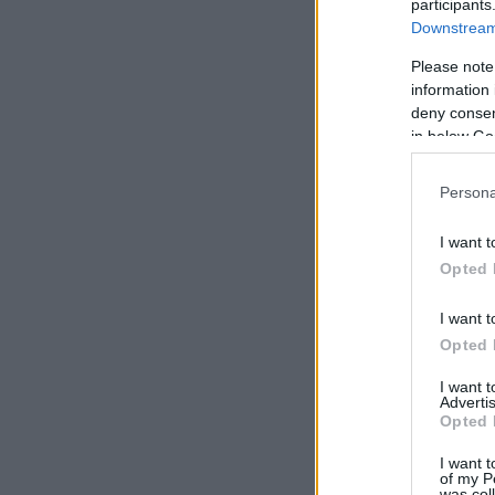
participants
Downstream 
Please note
information 
deny consent
in below Go
Persona
I want t
Opted 
I want t
Opted 
I want 
Advertis
Opted 
I want t
of my P
was col