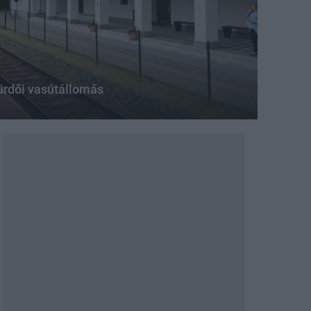
ürdői vasútállomás