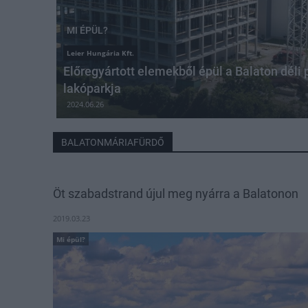
MI ÉPÜL?
Leier Hungária Kft.
Előregyártott elemekből épül a Balaton déli 
lakóparkja
2024.06.26
BALATONMÁRIAFÜRDŐ
Öt szabadstrand újul meg nyárra a Balatonon
2019.03.23
Mi épül?