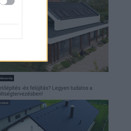
irakat
etőcserép
etőépítés -és felújítás? Legyen tudatos a
öltségtervezésben!
irakat