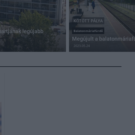
KÖTÖTT PÁLYA
partjának legújabb
Balatonmáriafürdő
Megújult a balatonmáriaf
2023.05.24