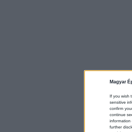
Magyar Ép
If you wish 
sensitive in
confirm you
continue se
information 
further disc