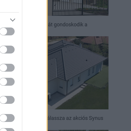
ető, ami évtizedeken át gondoskodik a
saládról
irakat
öntsön könnyedén: válassza az akciós Synus
etőcserepet!