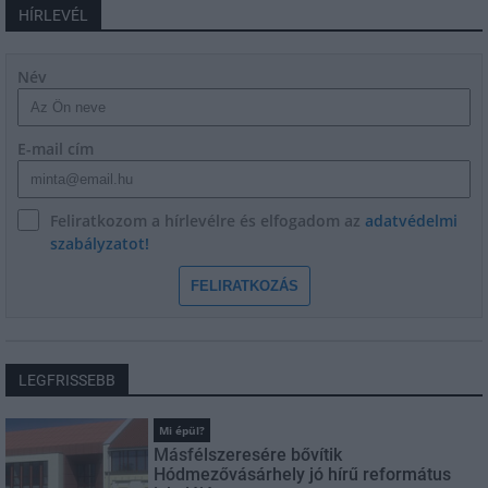
HÍRLEVÉL
Név
E-mail cím
Feliratkozom a hírlevélre és elfogadom az
adatvédelmi
szabályzatot!
FELIRATKOZÁS
LEGFRISSEBB
Mi épül?
Másfélszeresére bővítik
Hódmezővásárhely jó hírű református