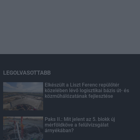
LEGOLVASOTTABB
Elkészült a Liszt Ferenc repülőtér
közelében lévő logisztikai bázis út- és
közműhálózatának fejlesztése
Paks II.: Mit jelent az 5. blokk új
mérföldköve a felülvizsgálat
árnyékában?