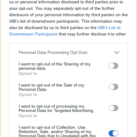
us or personal information disclosed to third parties prior to
Tető, ami évtizedeken át gondoskodik a családról
your opt-out. You may separately opt-out of the further
disclosure of your personal information by third parties on the
Kirakat
IAB’s list of downstream participants. This information may
also be disclosed by us to third parties on the
IAB’s List of
Downstream Participants
that may further disclose it to other
third parties.
Please note that this website/app uses one or more Google
Personal Data Processing Opt Outs
services and may gather and store information including but
not limited to your visit or usage behaviour. You may click to
I want to opt-out of the Sharing of my
personal data.
grant or deny consent to Google and its third-party tags to
Opted In
use your data for below specified purposes in below Google
consent section.
I want to opt-out of the Sale of my
Personal Data.
Opted In
Döntsön könnyedén: válassza az akciós Synus
I want to opt-out of processing my
tetőcserepet!
Personal Data for Targeted Advertising.
Opted In
Kirakat
I want to opt-out of Collection, Use,
Retention, Sale, and/or Sharing of my
Personal Data that Is Unrelated with the