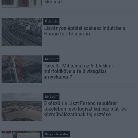
iskoláját
Útépítés
Látványos építési szakasz indult be a
Flórián téri felüljárón
Mi épül?
Paks II.: Mit jelent az 5. blokk új
mérföldköve a felülvizsgálat
árnyékában?
Mi épül?
Elkészült a Liszt Ferenc repülőtér
közelében lévő logisztikai bázis út- és
közműhálózatának fejlesztése
Vízgazdálkodás