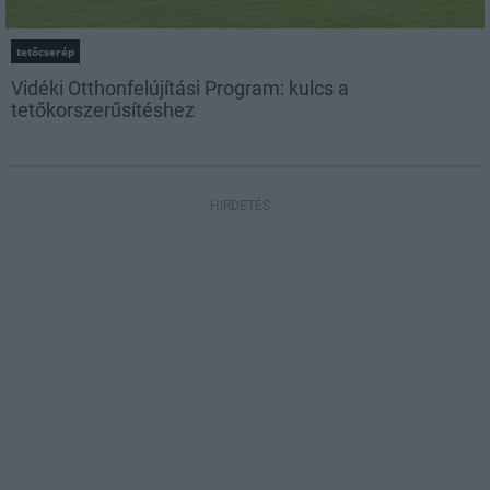
tetőcserép
Vidéki Otthonfelújítási Program: kulcs a
tetőkorszerűsítéshez
HIRDETÉS