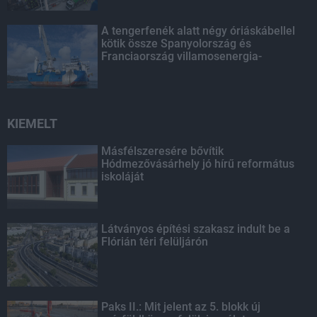
A tengerfenék alatt négy óriáskábellel
kötik össze Spanyolország és
Franciaország villamosenergia-
hálózatát
KIEMELT
Másfélszeresére bővítik
Hódmezővásárhely jó hírű református
iskoláját
Látványos építési szakasz indult be a
Flórián téri felüljárón
Paks II.: Mit jelent az 5. blokk új