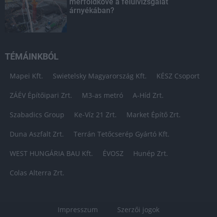
mérföldköve a felülvizsgálat
árnyékában?
TÉMÁINKBÓL
Mapei Kft.
Swietelsky Magyarország Kft.
KÉSZ Csoport
ZÁÉV Építőipari Zrt.
M3-as metró
A-Híd Zrt.
Szabadics Group
Ke-Víz 21 Zrt.
Market Építő Zrt.
Duna Aszfalt Zrt.
Terrán Tetőcserép Gyártó Kft.
WEST HUNGÁRIA BAU Kft.
ÉVOSZ
Hunép Zrt.
Colas Alterra Zrt.
Impresszum
Szerzői jogok