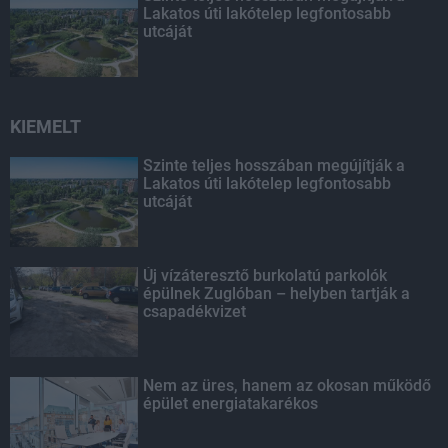
Lakatos úti lakótelep legfontosabb
utcáját
KIEMELT
Szinte teljes hosszában megújítják a
Lakatos úti lakótelep legfontosabb
utcáját
Új vízáteresztő burkolatú parkolók
épülnek Zuglóban – helyben tartják a
csapadékvizet
Nem az üres, hanem az okosan működő
épület energiatakarékos