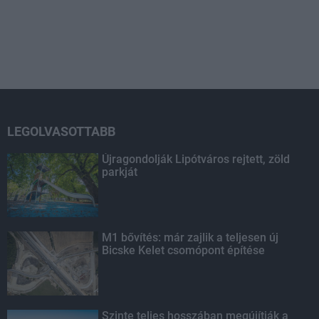
LEGOLVASOTTABB
Újragondolják Lipótváros rejtett, zöld
parkját
M1 bővítés: már zajlik a teljesen új
Bicske Kelet csomópont építése
Szinte teljes hosszában megújítják a