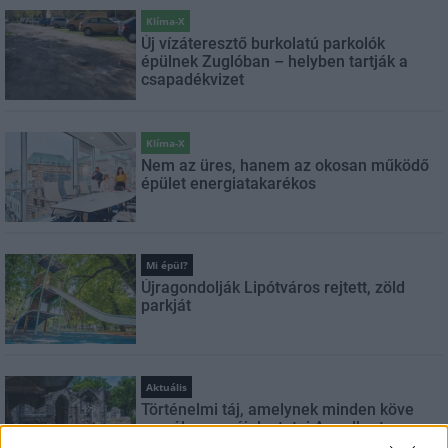
Klíma-X
Új vízáteresztő burkolatú parkolók
épülnek Zuglóban – helyben tartják a
csapadékvizet
Klíma-X
Nem az üres, hanem az okosan működő
épület energiatakarékos
Mi épül?
Újragondolják Lipótváros rejtett, zöld
parkját
Aktuális
Történelmi táj, amelynek minden köve
mesél – megújul a tatai Angolkert