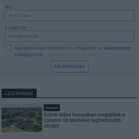
Név
E-mail cím
Feliratkozom a hírlevélre és elfogadom az
adatvédelmi
szabályzatot!
FELIRATKOZÁS
LEGFRISSEBB
Útépítés
Szinte teljes hosszában megújítják a
Lakatos úti lakótelep legfontosabb
utcáját