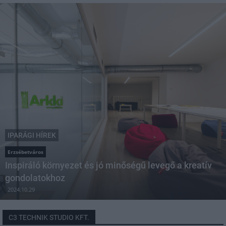
IPARÁGI HÍREK
Erzsébetváros
Inspiráló környezet és jó minőségű levegő a kreatív
gondolatokhoz
2024.10.29
C3 TECHNIK STUDIO KFT.