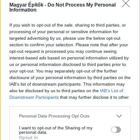
Magyar Építők -
Do Not Process My Personal
Information
If you wish to opt-out of the sale, sharing to third parties, or
KIRAKAT
processing of your personal or sensitive information for
targeted advertising by us, please use the below opt-out
Kirakat
section to confirm your selection. Please note that after your
opt-out request is processed you may continue seeing
interest-based ads based on personal information utilized by
us or personal information disclosed to third parties prior to
your opt-out. You may separately opt-out of the further
disclosure of your personal information by third parties on the
IAB’s list of downstream participants. This information may
also be disclosed by us to third parties on the
IAB’s List of
Downstream Participants
that may further disclose it to other
third parties.
Please note that this website/app uses one or more Google
Personal Data Processing Opt Outs
services and may gather and store information including but
Tető, ami évtizedeken át gondoskodik a családról
not limited to your visit or usage behaviour. You may click to
I want to opt-out of the Sharing of my
personal data.
grant or deny consent to Google and its third-party tags to
Opted In