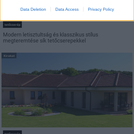
Data Deletion
Data Access
Privacy Policy
tetőcserép
Modern letisztultság és klasszikus stílus
megteremtése sík tetőcserepekkel
Kirakat
tetőcserép