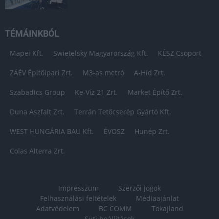
TÉMÁINKBÓL
Mapei Kft.
Swietelsky Magyarország Kft.
KÉSZ Csoport
ZÁÉV Építőipari Zrt.
M3-as metró
A-Híd Zrt.
Szabadics Group
Ke-Víz 21 Zrt.
Market Építő Zrt.
Duna Aszfalt Zrt.
Terrán Tetőcserép Gyártó Kft.
WEST HUNGÁRIA BAU Kft.
ÉVOSZ
Hunép Zrt.
Colas Alterra Zrt.
Impresszum
Szerzői jogok
Felhasználási feltételek
Médiaajánlat
Adatvédelem
BC COMM
Tokajland
Süti beállítások