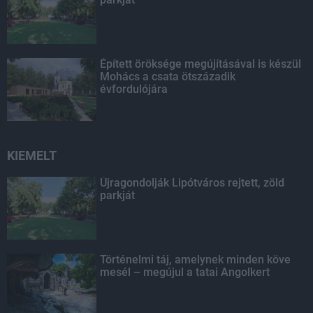
Épített öröksége megújításával is készül
Mohács a csata ötszázadik
évfordulójára
KIEMELT
Újragondolják Lipótváros rejtett, zöld
parkját
Történelmi táj, amelynek minden köve
mesél – megújul a tatai Angolkert