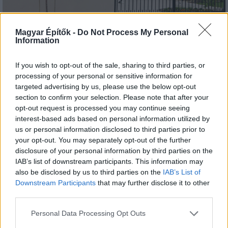
Tető, ami évtizedeken át gondoskodik a családról
Magyar Építők -
Do Not Process My Personal
Information
Kirakat
If you wish to opt-out of the sale, sharing to third parties, or
processing of your personal or sensitive information for
targeted advertising by us, please use the below opt-out
section to confirm your selection. Please note that after your
opt-out request is processed you may continue seeing
interest-based ads based on personal information utilized by
us or personal information disclosed to third parties prior to
your opt-out. You may separately opt-out of the further
disclosure of your personal information by third parties on the
IAB’s list of downstream participants. This information may
also be disclosed by us to third parties on the
IAB’s List of
Downstream Participants
that may further disclose it to other
Döntsön könnyedén: válassza az akciós Synus
third parties.
tetőcserepet!
Please note that this website/app uses one or more Google
Personal Data Processing Opt Outs
services and may gather and store information including but
Kirakat