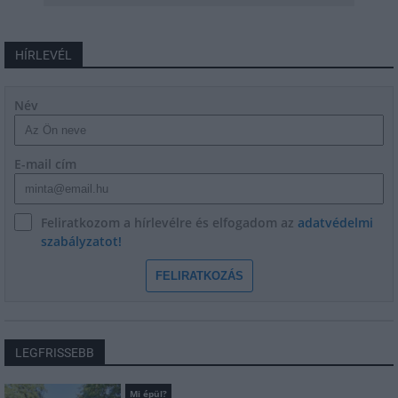
HÍRLEVÉL
Név
E-mail cím
Feliratkozom a hírlevélre és elfogadom az
adatvédelmi
szabályzatot!
FELIRATKOZÁS
LEGFRISSEBB
Mi épül?