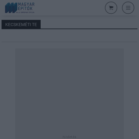
KECSKEMÉTI TE
hirdetés