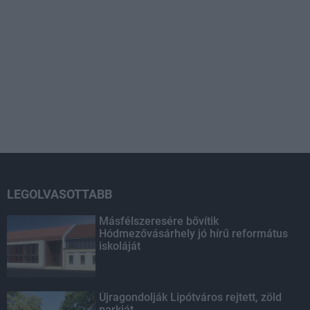
LEGOLVASOTTABB
Másfélszeresére bővítik
Hódmezővásárhely jó hírű református
iskoláját
Újragondolják Lipótváros rejtett, zöld
parkját