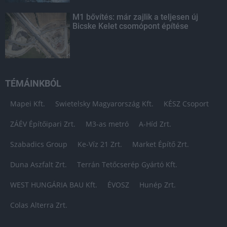
M1 bővítés: már zajlik a teljesen új
Bicske Kelet csomópont építése
TÉMÁINKBÓL
Mapei Kft.
Swietelsky Magyarország Kft.
KÉSZ Csoport
ZÁÉV Építőipari Zrt.
M3-as metró
A-Híd Zrt.
Szabadics Group
Ke-Víz 21 Zrt.
Market Építő Zrt.
Duna Aszfalt Zrt.
Terrán Tetőcserép Gyártó Kft.
WEST HUNGÁRIA BAU Kft.
ÉVOSZ
Hunép Zrt.
Colas Alterra Zrt.