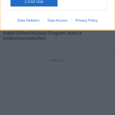
CONFIRM
Data Deletion
Data Access
Privacy Policy
tetőcserép
Vidéki Otthonfelújítási Program: kulcs a
tetőkorszerűsítéshez
HIRDETÉS