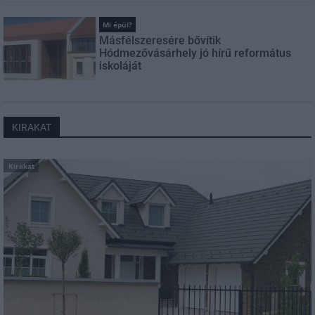
Mi épül?
Másfélszeresére bővítik
Hódmezővásárhely jó hírű református
iskoláját
KIRAKAT
Kirakat