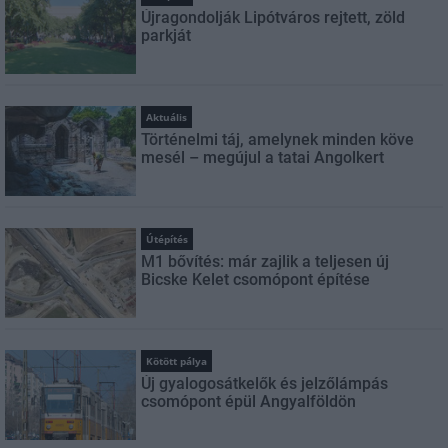
Újragondolják Lipótváros rejtett, zöld
parkját
Aktuális
Történelmi táj, amelynek minden köve
mesél – megújul a tatai Angolkert
Útépítés
M1 bővítés: már zajlik a teljesen új
Bicske Kelet csomópont építése
Kötött pálya
Új gyalogosátkelők és jelzőlámpás
csomópont épül Angyalföldön