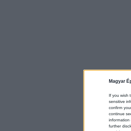
Magyar Ép
If you wish 
sensitive in
confirm you
continue se
information 
further disc