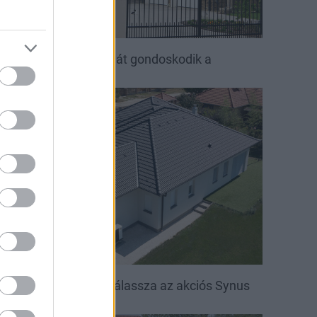
ető, ami évtizedeken át gondoskodik a
saládról
irakat
öntsön könnyedén: válassza az akciós Synus
etőcserepet!