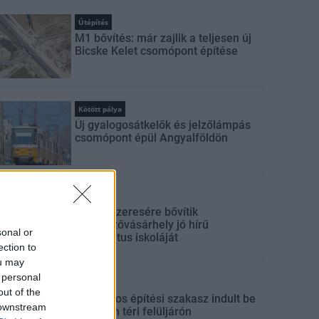
Útépítés
M1 bővítés: már zajlik a teljesen új
Bicske Kelet csomópont építése
Kötött pálya
Új gyalogosátkelők és jelzőlámpás
csomópont épül Angyalföldön
Mi épül?
Másfélszeresére bővítik
Hódmezővásárhely jó hírű
sonal or
református iskoláját
ection to
ou may
 personal
Útépítés
out of the
Látványos építési szakasz indult be
 downstream
a Flórián téri felüljárón