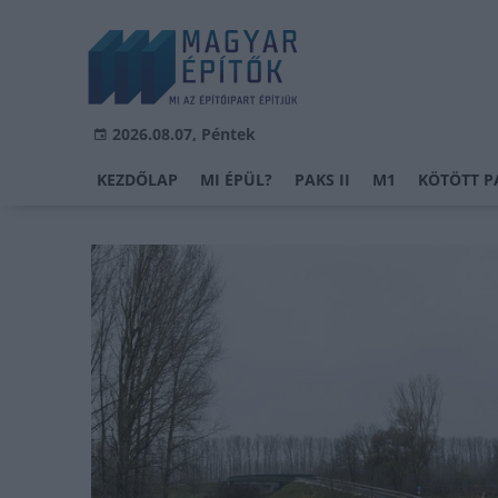
2026.08.07, Péntek
KEZDŐLAP
MI ÉPÜL?
PAKS II
M1
KÖTÖTT P