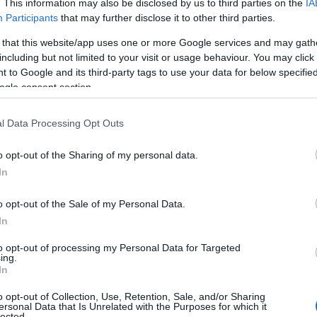
. This information may also be disclosed by us to third parties on the
IA
Participants
that may further disclose it to other third parties.
 that this website/app uses one or more Google services and may gath
including but not limited to your visit or usage behaviour. You may click 
 to Google and its third-party tags to use your data for below specifi
ogle consent section.
l Data Processing Opt Outs
o opt-out of the Sharing of my personal data.
In
K
o opt-out of the Sale of my Personal Data.
In
to opt-out of processing my Personal Data for Targeted
ing.
In
o opt-out of Collection, Use, Retention, Sale, and/or Sharing
ersonal Data that Is Unrelated with the Purposes for which it
lected.