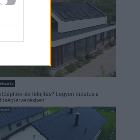
irakat
etőcserép
etőépítés -és felújítás? Legyen tudatos a
öltségtervezésben!
irakat