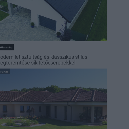
etőcserép
odern letisztultság és klasszikus stílus
egteremtése sík tetőcserepekkel
irakat