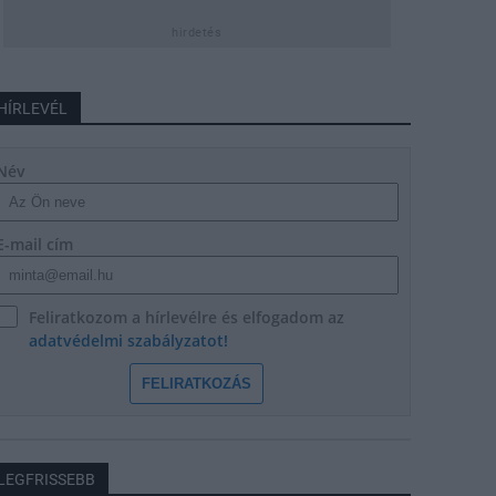
hirdetés
HÍRLEVÉL
Név
E-mail cím
Feliratkozom a hírlevélre és elfogadom az
adatvédelmi szabályzatot!
FELIRATKOZÁS
LEGFRISSEBB