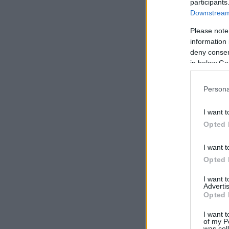
participants
Downstream 
Please note
information 
deny consent
in below Go
Persona
I want t
Opted 
I want t
Opted 
I want 
Advertis
Opted 
I want t
of my P
was col