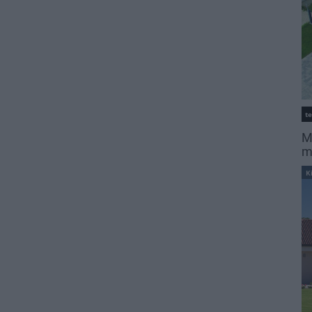
t
M
m
K