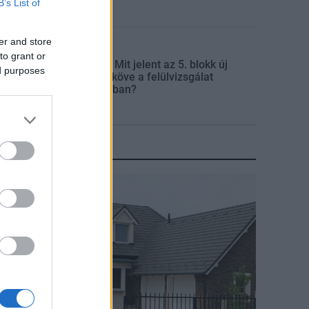
B’s List of
er and store
Mi épül?
to grant or
Paks II.: Mit jelent az 5. blokk új
ed purposes
mérföldköve a felülvizsgálat
árnyékában?
KIRAKAT
irakat