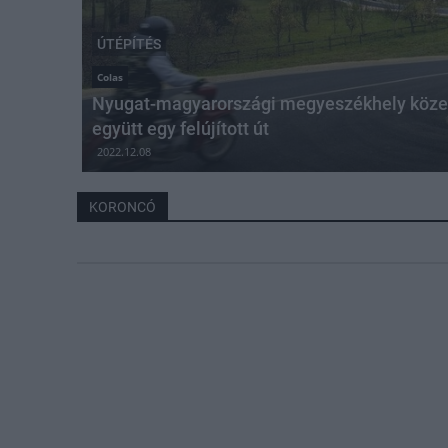
ÚTÉPÍTÉS
Colas
Nyugat-magyarországi megyeszékhely közelé
együtt egy felújított út
2022.12.08
KORONCÓ