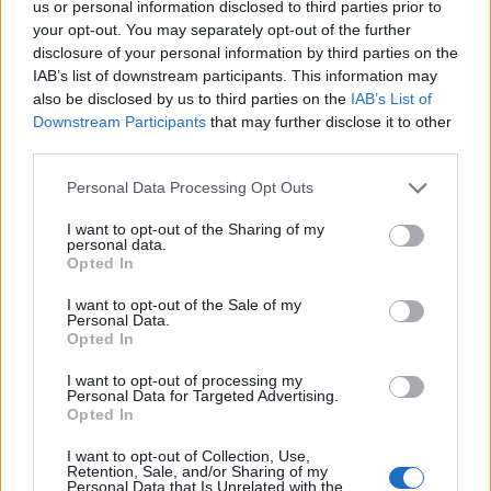
us or personal information disclosed to third parties prior to
Tető, ami évtizedeken át gondoskodik a családról
your opt-out. You may separately opt-out of the further
disclosure of your personal information by third parties on the
Kirakat
IAB’s list of downstream participants. This information may
also be disclosed by us to third parties on the
IAB’s List of
Downstream Participants
that may further disclose it to other
third parties.
Please note that this website/app uses one or more Google
Personal Data Processing Opt Outs
services and may gather and store information including but
not limited to your visit or usage behaviour. You may click to
I want to opt-out of the Sharing of my
personal data.
grant or deny consent to Google and its third-party tags to
Opted In
use your data for below specified purposes in below Google
consent section.
I want to opt-out of the Sale of my
Personal Data.
Opted In
Döntsön könnyedén: válassza az akciós Synus
I want to opt-out of processing my
tetőcserepet!
Personal Data for Targeted Advertising.
Opted In
Kirakat
I want to opt-out of Collection, Use,
Retention, Sale, and/or Sharing of my
Personal Data that Is Unrelated with the