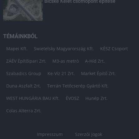
Bicske Kelet csomópont építése
TÉMÁINKBÓL
Mapei Kft.
Swietelsky Magyarország Kft.
KÉSZ Csoport
ZÁÉV Építőipari Zrt.
M3-as metró
A-Híd Zrt.
Szabadics Group
Ke-Víz 21 Zrt.
Market Építő Zrt.
Duna Aszfalt Zrt.
Terrán Tetőcserép Gyártó Kft.
WEST HUNGÁRIA BAU Kft.
ÉVOSZ
Hunép Zrt.
Colas Alterra Zrt.
Impresszum
Szerzői jogok