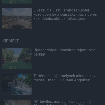
Elkészült a Liszt Ferenc repülőtér
közelében lévő logisztikai bázis út- és
közműhálózatának fejlesztése
KIEMELT
Újragondolják Lipótváros rejtett, zöld
parkját
Történelmi táj, amelynek minden köve
mesél – megújul a tatai Angolkert
M1 bővítés: már zajlik a teljesen új