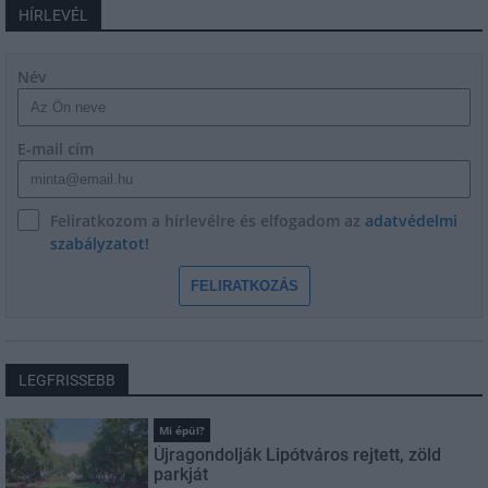
HÍRLEVÉL
Név
E-mail cím
Feliratkozom a hírlevélre és elfogadom az
adatvédelmi
szabályzatot!
FELIRATKOZÁS
LEGFRISSEBB
Mi épül?
Újragondolják Lipótváros rejtett, zöld
parkját