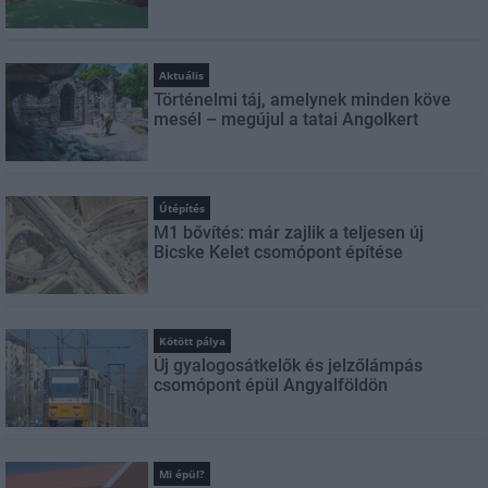
Aktuális
Történelmi táj, amelynek minden köve
mesél – megújul a tatai Angolkert
Útépítés
M1 bővítés: már zajlik a teljesen új
Bicske Kelet csomópont építése
Kötött pálya
Új gyalogosátkelők és jelzőlámpás
csomópont épül Angyalföldön
Mi épül?