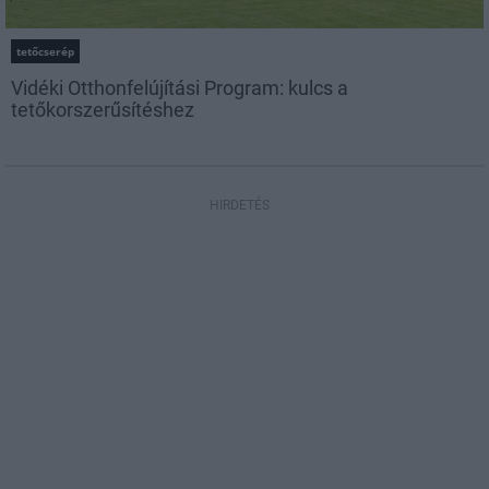
tetőcserép
Vidéki Otthonfelújítási Program: kulcs a
tetőkorszerűsítéshez
HIRDETÉS