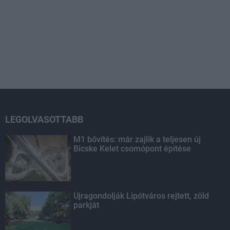
LEGOLVASOTTABB
M1 bővítés: már zajlik a teljesen új
Bicske Kelet csomópont építése
Újragondolják Lipótváros rejtett, zöld
parkját