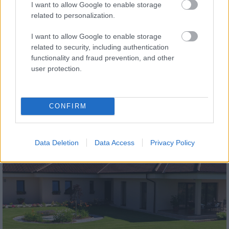
I want to allow Google to enable storage
related to personalization.
I want to allow Google to enable storage
related to security, including authentication
functionality and fraud prevention, and other
tetőcserép
user protection.
Modern letisztultság és klasszikus stílus
megteremtése sík tetőcserepekkel
CONFIRM
Kirakat
Data Deletion
Data Access
Privacy Policy