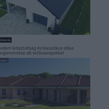
etőcserép
odern letisztultság és klasszikus stílus
egteremtése sík tetőcserepekkel
irakat