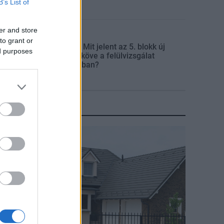
B’s List of
er and store
Mi épül?
to grant or
Paks II.: Mit jelent az 5. blokk új
ed purposes
mérföldköve a felülvizsgálat
árnyékában?
KIRAKAT
irakat