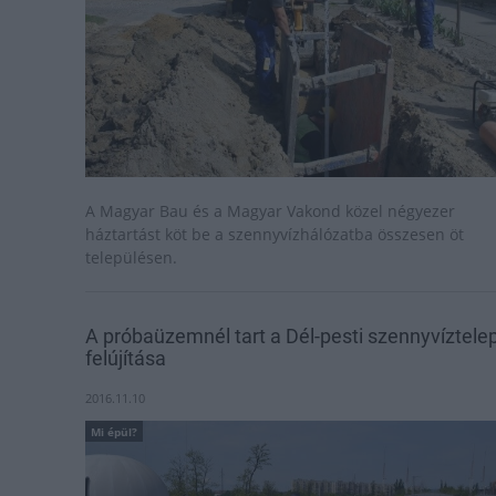
A Magyar Bau és a Magyar Vakond közel négyezer
háztartást köt be a szennyvízhálózatba összesen öt
településen.
A próbaüzemnél tart a Dél-pesti szennyvíztele
felújítása
2016.11.10
Mi épül?