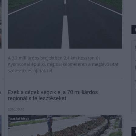
A 3,2 milliárdos projektben 2,4 km hosszan új
nyomvonal épül ki, míg 0,8 kilométeren a meglévő utat
szélesítik és újítják fel.
p
Ezek a cégek végzik el a 70 milliárdos
regionális fejlesztéseket
2016.10.18
Iparági hírek