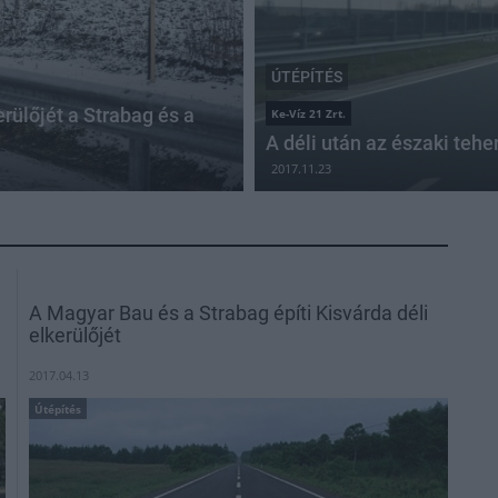
ÚTÉPÍTÉS
rülőjét a Strabag és a
Ke-Víz 21 Zrt.
A déli után az északi teh
2017.11.23
A Magyar Bau és a Strabag építi Kisvárda déli
elkerülőjét
2017.04.13
Útépítés