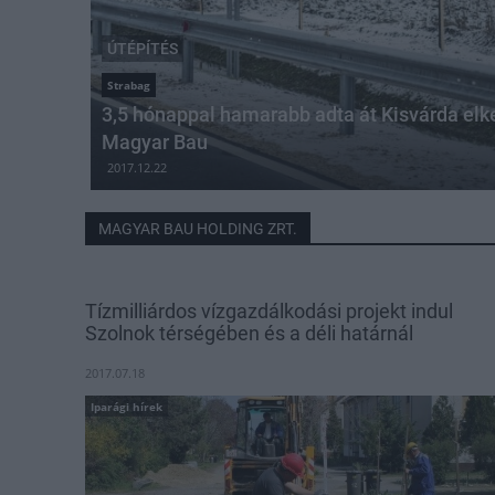
ÚTÉPÍTÉS
Strabag
3,5 hónappal hamarabb adta át Kisvárda elke
Magyar Bau
2017.12.22
MAGYAR BAU HOLDING ZRT.
Tízmilliárdos vízgazdálkodási projekt indul
Szolnok térségében és a déli határnál
2017.07.18
Iparági hírek