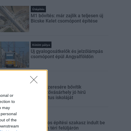
Útépítés
M1 bővítés: már zajlik a teljesen új
Bicske Kelet csomópont építése
Kötött pálya
Új gyalogosátkelők és jelzőlámpás
csomópont épül Angyalföldön
Mi épül?
Másfélszeresére bővítik
Hódmezővásárhely jó hírű
sonal or
református iskoláját
ection to
ou may
 personal
Útépítés
out of the
Látványos építési szakasz indult be
 downstream
a Flórián téri felüljárón