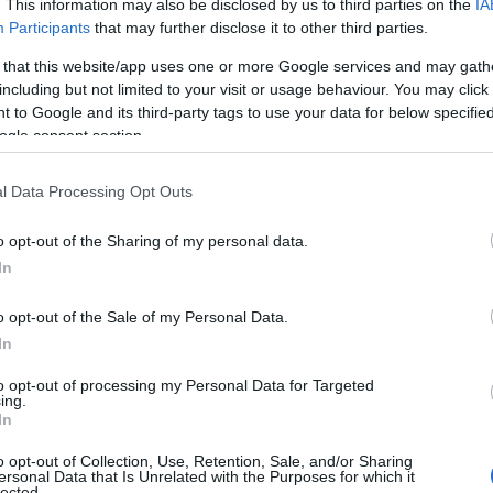
. This information may also be disclosed by us to third parties on the
IA
Participants
that may further disclose it to other third parties.
 that this website/app uses one or more Google services and may gath
including but not limited to your visit or usage behaviour. You may click 
 to Google and its third-party tags to use your data for below specifi
ogle consent section.
l Data Processing Opt Outs
o opt-out of the Sharing of my personal data.
In
K
o opt-out of the Sale of my Personal Data.
In
to opt-out of processing my Personal Data for Targeted
ing.
In
o opt-out of Collection, Use, Retention, Sale, and/or Sharing
ersonal Data that Is Unrelated with the Purposes for which it
lected.