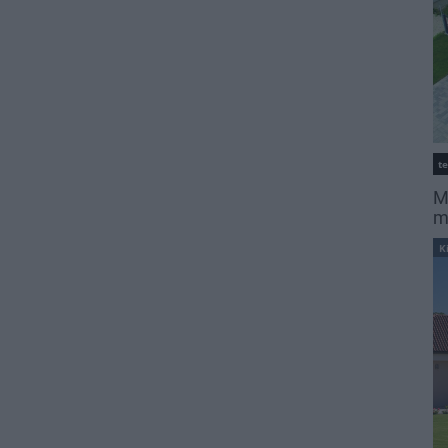
t
M
m
K