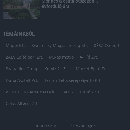
Mohács a csata ötszázadik
évfordulójára
TÉMÁINKBÓL
Mapei Kft.
Swietelsky Magyarország Kft.
KÉSZ Csoport
ZÁÉV Építőipari Zrt.
M3-as metró
A-Híd Zrt.
Szabadics Group
Ke-Víz 21 Zrt.
Market Építő Zrt.
Duna Aszfalt Zrt.
Terrán Tetőcserép Gyártó Kft.
WEST HUNGÁRIA BAU Kft.
ÉVOSZ
Hunép Zrt.
Colas Alterra Zrt.
Impresszum
Szerzői jogok