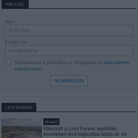
HÍRLEVÉL
Név
E-mail cím
Feliratkozom a hírlevélre és elfogadom az
adatvédelmi
szabályzatot!
FELIRATKOZÁS
LEGFRISSEBB
Mi épül?
Elkészült a Liszt Ferenc repülőtér
közelében lévő logisztikai bázis út- és