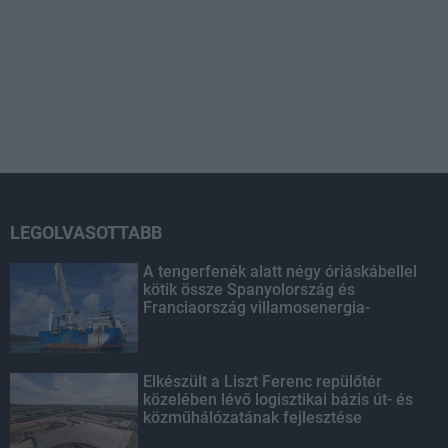
LEGOLVASOTTABB
A tengerfenék alatt négy óriáskábellel
kötik össze Spanyolország és
Franciaország villamosenergia-
hálózatát
Elkészült a Liszt Ferenc repülőtér
közelében lévő logisztikai bázis út- és
közműhálózatának fejlesztése