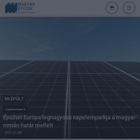
MI ÉPÜL?
napelempark
Épülhet Európa legnagyobb napelemparkja a magyar-
román határ mellett
2025.01.09