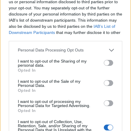
us or personal information disclosed to third parties prior to
Tető, ami évtizedeken át gondoskodik a családról
your opt-out. You may separately opt-out of the further
disclosure of your personal information by third parties on the
Kirakat
IAB’s list of downstream participants. This information may
also be disclosed by us to third parties on the
IAB’s List of
Downstream Participants
that may further disclose it to other
third parties.
Please note that this website/app uses one or more Google
Personal Data Processing Opt Outs
services and may gather and store information including but
not limited to your visit or usage behaviour. You may click to
I want to opt-out of the Sharing of my
personal data.
grant or deny consent to Google and its third-party tags to
Opted In
use your data for below specified purposes in below Google
consent section.
I want to opt-out of the Sale of my
Personal Data.
Opted In
Döntsön könnyedén: válassza az akciós Synus
I want to opt-out of processing my
tetőcserepet!
Personal Data for Targeted Advertising.
Opted In
Kirakat
I want to opt-out of Collection, Use,
Retention, Sale, and/or Sharing of my
Personal Data that Is Unrelated with the