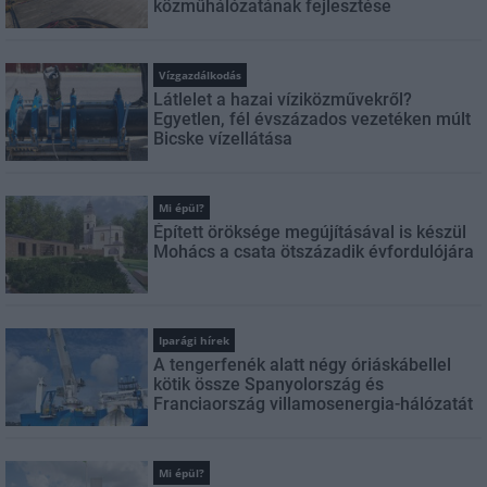
közműhálózatának fejlesztése
Vízgazdálkodás
Látlelet a hazai víziközművekről?
Egyetlen, fél évszázados vezetéken múlt
Bicske vízellátása
Mi épül?
Épített öröksége megújításával is készül
Mohács a csata ötszázadik évfordulójára
Iparági hírek
A tengerfenék alatt négy óriáskábellel
kötik össze Spanyolország és
Franciaország villamosenergia-hálózatát
Mi épül?