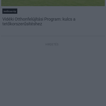
tetőcserép
Vidéki Otthonfelújítási Program: kulcs a
tetőkorszerűsítéshez
HIRDETÉS