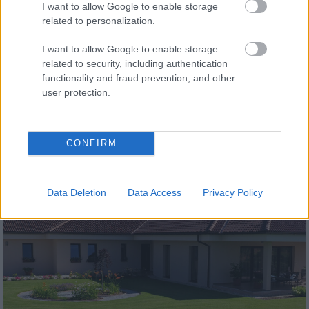
I want to allow Google to enable storage
related to personalization.
I want to allow Google to enable storage
related to security, including authentication
functionality and fraud prevention, and other
tetőcserép
user protection.
Modern letisztultság és klasszikus stílus
megteremtése sík tetőcserepekkel
CONFIRM
Kirakat
Data Deletion
Data Access
Privacy Policy