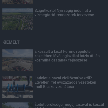
Szigetköztől Nyírségig indulhat a
vízmegtartó-rendszerek tervezése
KIEMELT
Elkészült a Liszt Ferenc repülőtér
közelében lévő logisztikai bázis út- és
közműhálózatának fejlesztése
Látlelet a hazai víziközművekről?
Egyetlen, fél évszázados vezetéken
múlt Bicske vízellátása
Épített öröksége megújításával is készül