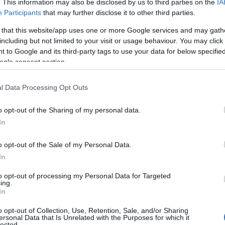
. This information may also be disclosed by us to third parties on the
IA
Participants
that may further disclose it to other third parties.
 that this website/app uses one or more Google services and may gath
including but not limited to your visit or usage behaviour. You may click 
 to Google and its third-party tags to use your data for below specifi
ogle consent section.
l Data Processing Opt Outs
o opt-out of the Sharing of my personal data.
In
K
o opt-out of the Sale of my Personal Data.
In
to opt-out of processing my Personal Data for Targeted
ing.
In
o opt-out of Collection, Use, Retention, Sale, and/or Sharing
ersonal Data that Is Unrelated with the Purposes for which it
lected.