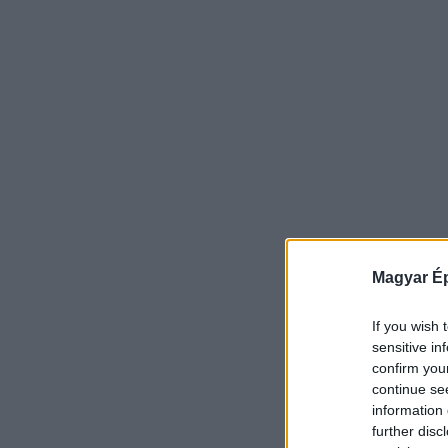
Magyar Ép
If you wish 
sensitive in
confirm you
continue se
information 
further disc