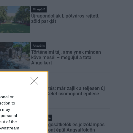
Mi épül?
Újragondolják Lipótváros rejtett,
zöld parkját
Aktuális
Történelmi táj, amelynek minden
köve mesél – megújul a tatai
Angolkert
Útépítés
M1 bővítés: már zajlik a teljesen új
Bicske Kelet csomópont építése
sonal or
ection to
ou may
 personal
Kötött pálya
out of the
Új gyalogosátkelők és jelzőlámpás
 downstream
csomópont épül Angyalföldön