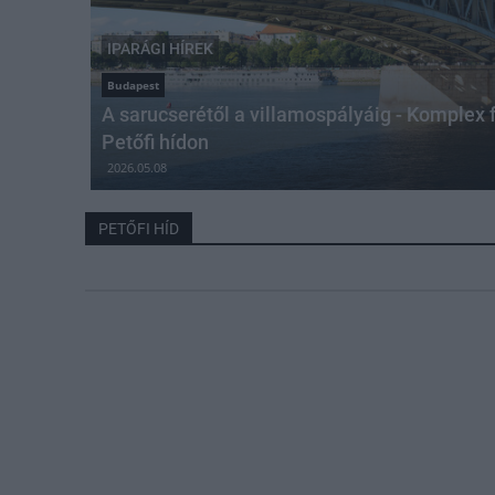
IPARÁGI HÍREK
Budapest
A sarucserétől a villamospályáig - Komplex f
Petőfi hídon
2026.05.08
PETŐFI HÍD