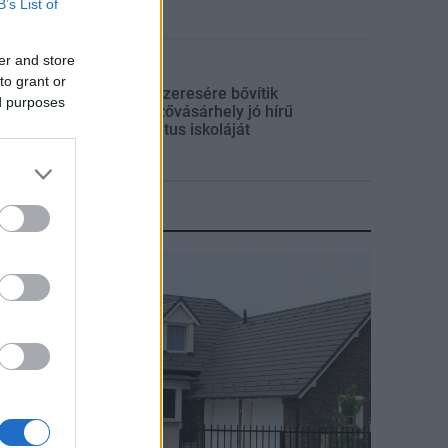
B’s List of
er and store
Mi épül?
to grant or
Másfélszeresére bővítik
ed purposes
Hódmezővásárhely jó hírű
református iskoláját
KIRAKAT
irakat