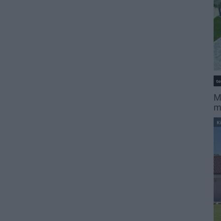
t
M
m
K