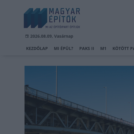
2026.08.09, Vasárnap
KEZDŐLAP
MI ÉPÜL?
PAKS II
M1
KÖTÖTT P