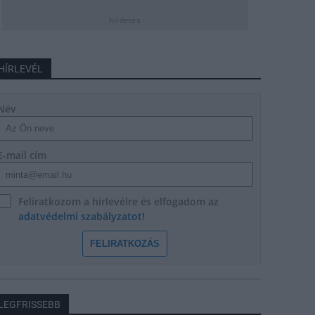
hirdetés
HÍRLEVÉL
Név
E-mail cím
Feliratkozom a hírlevélre és elfogadom az
adatvédelmi szabályzatot!
FELIRATKOZÁS
LEGFRISSEBB