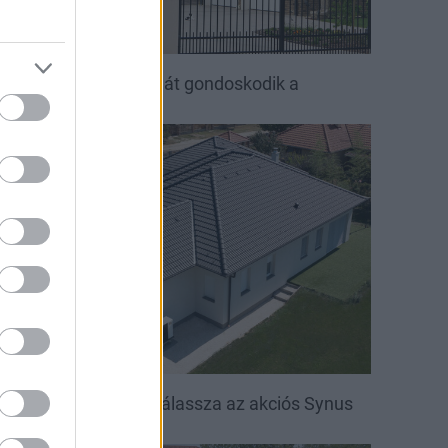
ető, ami évtizedeken át gondoskodik a
saládról
irakat
öntsön könnyedén: válassza az akciós Synus
etőcserepet!