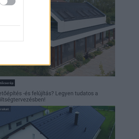
irakat
etőcserép
etőépítés -és felújítás? Legyen tudatos a
öltségtervezésben!
irakat