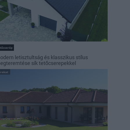
etőcserép
odern letisztultság és klasszikus stílus
egteremtése sík tetőcserepekkel
irakat