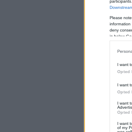
participants
Downstream 
Please note
information 
deny consent
in below Go
Persona
I want t
Opted 
I want t
Opted 
I want 
Advertis
Opted 
I want t
of my P
was col