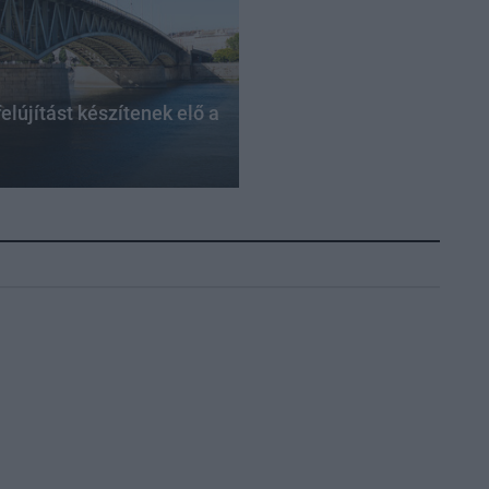
elújítást készítenek elő a