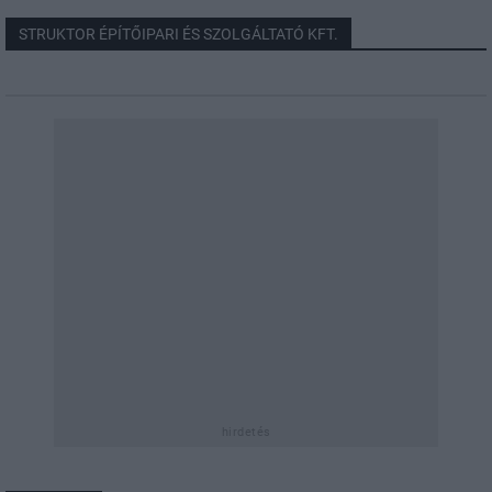
STRUKTOR ÉPÍTŐIPARI ÉS SZOLGÁLTATÓ KFT.
hirdetés