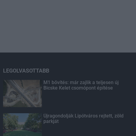
LEGOLVASOTTABB
M1 bővítés: már zajlik a teljesen új
Bicske Kelet csomópont építése
Újragondolják Lipótváros rejtett, zöld
parkját