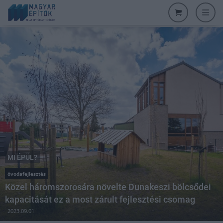
MI ÉPÜL?
óvodafejlesztés
Közel háromszorosára növelte Dunakeszi bölcsődei
kapacitását ez a most zárult fejlesztési csomag
2023.09.01