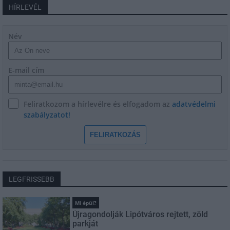
HÍRLEVÉL
Név
E-mail cím
Feliratkozom a hírlevélre és elfogadom az
adatvédelmi
szabályzatot!
FELIRATKOZÁS
LEGFRISSEBB
Mi épül?
Újragondolják Lipótváros rejtett, zöld
parkját