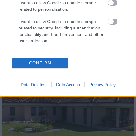
I want to allow Google to enable storage
related to personalization.
I want to allow Google to enable storage
related to security, including authentication
functionality and fraud prevention, and other
tetőcserép
user protection.
Modern letisztultság és klasszikus stílus
megteremtése sík tetőcserepekkel
CONFIRM
Kirakat
Data Deletion
Data Access
Privacy Policy