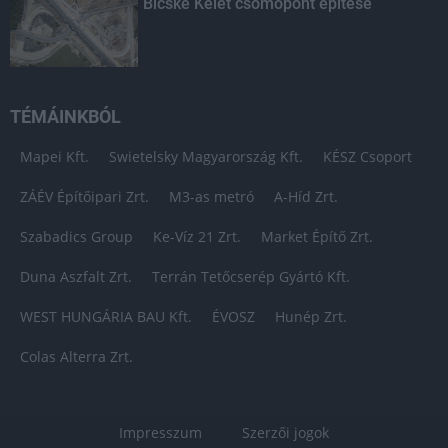
Bicske Kelet csomópont építése
TÉMÁINKBÓL
Mapei Kft.
Swietelsky Magyarország Kft.
KÉSZ Csoport
ZÁÉV Építőipari Zrt.
M3-as metró
A-Híd Zrt.
Szabadics Group
Ke-Víz 21 Zrt.
Market Építő Zrt.
Duna Aszfalt Zrt.
Terrán Tetőcserép Gyártó Kft.
WEST HUNGÁRIA BAU Kft.
ÉVOSZ
Hunép Zrt.
Colas Alterra Zrt.
Impresszum
Szerzői jogok