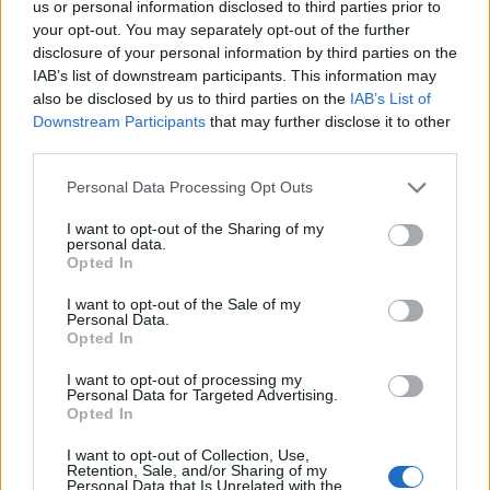
us or personal information disclosed to third parties prior to
Tető, ami évtizedeken át gondoskodik a családról
your opt-out. You may separately opt-out of the further
disclosure of your personal information by third parties on the
Kirakat
IAB’s list of downstream participants. This information may
also be disclosed by us to third parties on the
IAB’s List of
Downstream Participants
that may further disclose it to other
third parties.
Please note that this website/app uses one or more Google
Personal Data Processing Opt Outs
services and may gather and store information including but
not limited to your visit or usage behaviour. You may click to
I want to opt-out of the Sharing of my
personal data.
grant or deny consent to Google and its third-party tags to
Opted In
use your data for below specified purposes in below Google
consent section.
I want to opt-out of the Sale of my
Personal Data.
Opted In
Döntsön könnyedén: válassza az akciós Synus
I want to opt-out of processing my
tetőcserepet!
Personal Data for Targeted Advertising.
Opted In
Kirakat
I want to opt-out of Collection, Use,
Retention, Sale, and/or Sharing of my
Personal Data that Is Unrelated with the