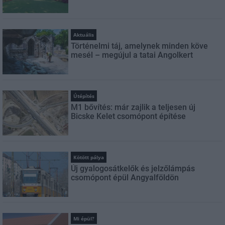
Aktuális
Történelmi táj, amelynek minden köve
mesél – megújul a tatai Angolkert
Útépítés
M1 bővítés: már zajlik a teljesen új
Bicske Kelet csomópont építése
Kötött pálya
Új gyalogosátkelők és jelzőlámpás
csomópont épül Angyalföldön
Mi épül?