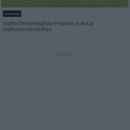
tetőcserép
Vidéki Otthonfelújítási Program: kulcs a
tetőkorszerűsítéshez
HIRDETÉS