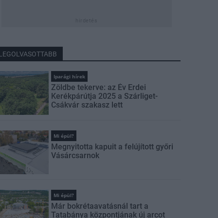
hirdetés
LEGOLVASOTTABB
Iparági hírek
Zöldbe tekerve: az Év Erdei
Kerékpárútja 2025 a Szárliget-
Csákvár szakasz lett
Mi épül?
Megnyitotta kapuit a felújított győri
Vásárcsarnok
Mi épül?
Már bokrétaavatásnál tart a
Tatabánya központjának új arcot