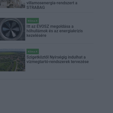
villamosenergia-rendszert a
STRABAG
Klíma-X
Itt az ÉVOSZ megoldása a
hőhullámok és az energiakrízis
kezelésére
Klíma-X
Szigetköztől Nyírségig indulhat a
vízmegtartó-rendszerek tervezése