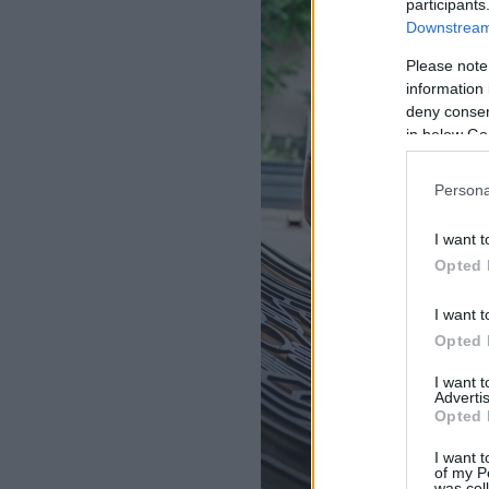
participants
Downstream 
Please note
information 
deny consent
in below Go
Persona
I want t
Opted 
I want t
Opted 
I want 
Advertis
Opted 
I want t
of my P
was col