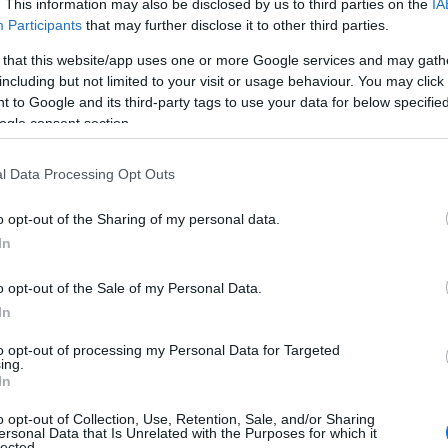
. This information may also be disclosed by us to third parties on the
IA
Participants
that may further disclose it to other third parties.
 that this website/app uses one or more Google services and may gath
including but not limited to your visit or usage behaviour. You may click 
S
 to Google and its third-party tags to use your data for below specifi
E
ogle consent section.
i
Ip
l Data Processing Opt Outs
o opt-out of the Sharing of my personal data.
In
o opt-out of the Sale of my Personal Data.
In
to opt-out of processing my Personal Data for Targeted
ing.
In
o opt-out of Collection, Use, Retention, Sale, and/or Sharing
ersonal Data that Is Unrelated with the Purposes for which it
K
lected.