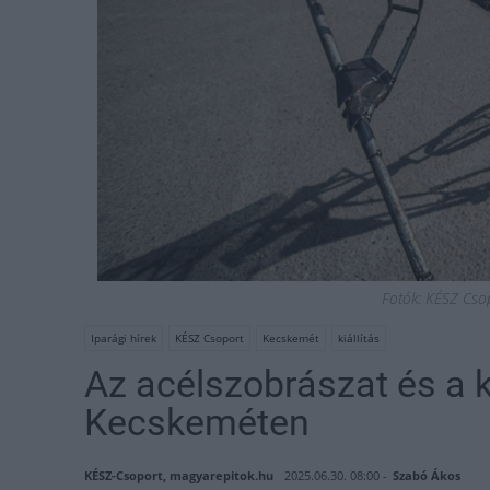
Fotók: KÉSZ Cso
Iparági hírek
KÉSZ Csoport
Kecskemét
kiállítás
Az acélszobrászat és a 
Kecskeméten
KÉSZ-Csoport, magyarepitok.hu
2025.06.30. 08:00 -
Szabó Ákos