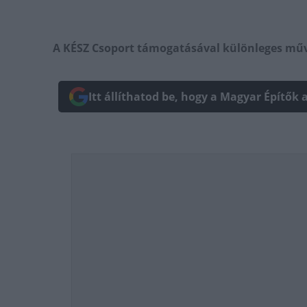
A KÉSZ Csoport támogatásával különleges művés
Itt állíthatod be, hogy a Magyar Építők 