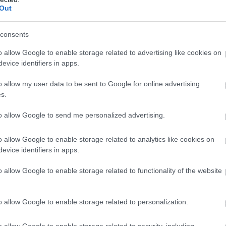
M
Out
consents
re kattintva galéria nyílik)
o allow Google to enable storage related to advertising like cookies on
evice identifiers in apps.
t és a modern ipari technológia összekapcsolása
nt a művészeknek, akik ipari környezetben, valódi
o allow my user data to be sent to Google for online advertising
otásaikat. 2025-ben a szimpozionon magyarországi,
s.
lgoztak Fock Máté, Majoros Gyula, Marko Šajn és
ar Andrea, Girmencea - Sepsi Felix és Éles Lóránt
to allow Google to send me personalized advertising.
o allow Google to enable storage related to analytics like cookies on
e június 27-én a kecskeméti IQ Irodaház
evice identifiers in apps.
sztus 31-ig tekinthetőek meg.
o allow Google to enable storage related to functionality of the website
o allow Google to enable storage related to personalization.
o allow Google to enable storage related to security, including