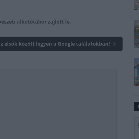
zeti alkotótábor zajlott le.
az elsők között legyen a Google találatokban!