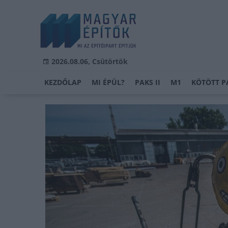
2026.08.06, Csütörtök
KEZDŐLAP
MI ÉPÜL?
PAKS II
M1
KÖTÖTT P