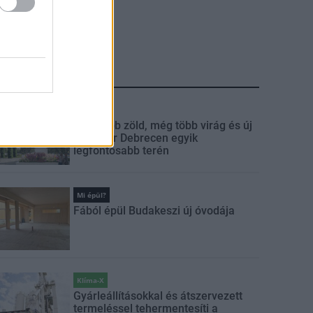
LEGFRISSEBB
Mi épül?
Még több zöld, még több virág és új
játszótér Debrecen egyik
legfontosabb terén
Mi épül?
Fából épül Budakeszi új óvodája
Klíma-X
Gyárleállításokkal és átszervezett
termeléssel tehermentesíti a