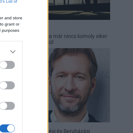
B’s List of
er and store
to grant or
MC Group
Econix Zrt.
ed purposes
gyre több cég látja: ma már nincs komoly siker
ntegrált működés nélkül
arági hírek
inevezték a Közlekedési és Beruházási