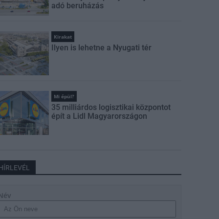
adó beruházás
Kirakat
Ilyen is lehetne a Nyugati tér
Mi épül?
35 milliárdos logisztikai központot
épít a Lidl Magyarországon
HÍRLEVÉL
Név