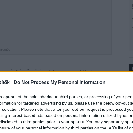
hirdetés
ászati és Képzőművészeti Szimpozion (KASZ+) – derül ki
seiből. A hazai magasépítés meghatározó
Ip
ítők -
Do Not Process My Personal Information
tásával megvalósuló művészeti esemény egyrészt
ás is volt: mérnökök, kivitelezők, ipari partnerek és
to opt-out of the sale, sharing to third parties, or processing of your per
k egyedi, üzemi környezetben készült alkotások –
formation for targeted advertising by us, please use the below opt-out s
r selection. Please note that after your opt-out request is processed y
eing interest-based ads based on personal information utilized by us or
disclosed to third parties prior to your opt-out. You may separately opt-
losure of your personal information by third parties on the IAB’s list of