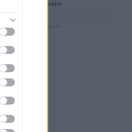
inisztérium új sajtófőnökét
HIRDETÉS