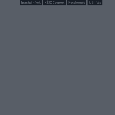
Iparági hírek
KÉSZ Csoport
Kecskemét
kiállítás