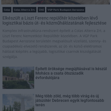
Colas
Colas Alterra Zrt.
Üllő
VGP Park Budapest Aerozone
Elkészült a Liszt Ferenc repülőtér közelében lévő
logisztikai bázis út- és közműhálózatának fejlesztése
Komplex infrastruktúra-rendszert épített a Colas Alterra Zrt. a
Liszt Ferenc Nemzetközi Repülőtér közelében. A VGP Park
Budapest Aerozone területén megvalósult vízellátó, szenny- és
csapadékvíz-elvezető rendszerek, az út- és külső elektromos
hálózat kiépítés a legújabb, logisztikai csarnok kiszolgálását
szolgálja.
Épített öröksége megújításával is készül
Mohács a csata ötszázadik
évfordulójára
Még több zöld, még több virág és új
játszótér Debrecen egyik legfontosabb
terén