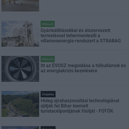
Klíma-X
Gyárleállításokkal és átszervezett
termeléssel tehermentesíti a
villamosenergia-rendszert a STRABAG
Klíma-X
Itt az ÉVOSZ megoldása a hőhullámok és
az energiakrízis kezelésére
Útépítés
Hideg újrahasznosítási technológiával
újítják fel Bihar kiemelt
turistacélpontjának főútját - FOTÓK