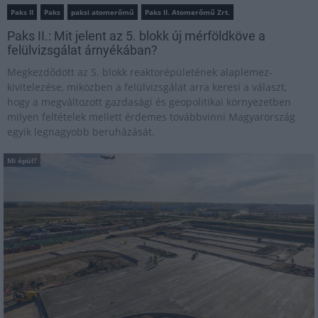
Paks II
Paks
paksi atomerőmű
Paks II. Atomerőmű Zrt.
Paks II.: Mit jelent az 5. blokk új mérföldköve a
felülvizsgálat árnyékában?
Megkezdődött az 5. blokk reaktorépületének alaplemez-
kivitelezése, miközben a felülvizsgálat arra keresi a választ,
hogy a megváltozott gazdasági és geopolitikai környezetben
milyen feltételek mellett érdemes továbbvinni Magyarország
egyik legnagyobb beruházását.
Mi épül?