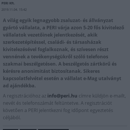
PERI Kft.
2019.11.04. 15:42
A világ egyik legnagyobb zsaluzat- és állványzat
gyártó vállalata, a PERI várja azon 5-20 fős kivitelező
vállalatok vezetőinek jelentkezését, akik
szerkezetépítéssel, családi- és társasházak
kivitelezésével foglalkoznak, és szívesen részt
vennének a tevékenységükről szóló telefonos
szakmai beszélgetésen. A beszélgetés zártkörű és
kérésre anonimitást biztosítanak. Sikeres
kapcsolatfelvétel esetén a vállalat e-Mag utalványt
ad ajándékba.
A regisztrációhoz az
info@peri.hu
címre küldjön e-mailt,
nevét és telefonszámát feltüntetve. A regisztrációt
követően a PERI jelentkezni fog időpont egyeztetés
céljából.