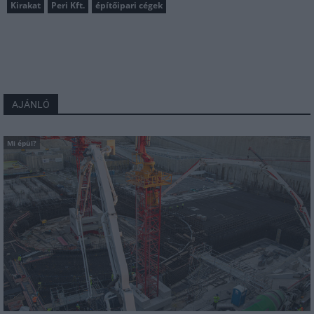
Kirakat
Peri Kft.
építőipari cégek
AJÁNLÓ
Mi épül?