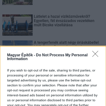
Látlelet a hazai víziközművekről?
Egyetlen, fél évszázados vezetéken
múlt Bicske vízellátása
A tengerfenék alatt négy óriáskábellel
kötik össze Spanyolország és
Franciaország villamosenergia-
Magyar Építők -
Do Not Process My Personal
hálózatát
Information
If you wish to opt-out of the sale, sharing to third parties, or
processing of your personal or sensitive information for
LEGOLVASOTTABB
targeted advertising by us, please use the below opt-out
section to confirm your selection. Please note that after your
opt-out request is processed you may continue seeing
Kötött pálya
interest-based ads based on personal information utilized by
Élesbe fordul a 3-as metró
us or personal information disclosed to third parties prior to
meghosszabbítása
your opt-out. You may separately opt-out of the further