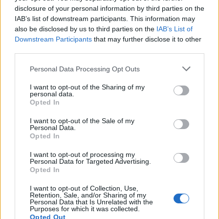
disclosure of your personal information by third parties on the
IAB’s list of downstream participants. This information may
also be disclosed by us to third parties on the
IAB’s List of
Útépítés
Útfelújítások Heves megyében –
Downstream Participants
that may further disclose it to other
négyszámjegyű utak korszerűsítése
third parties.
zárul
Please note that this website/app uses one or more Google
Personal Data Processing Opt Outs
services and may gather and store information including but
not limited to your visit or usage behaviour. You may click to
I want to opt-out of the Sharing of my
Klíma-X
personal data.
grant or deny consent to Google and its third-party tags to
Szigetköztől Nyírségig indulhat a
Opted In
vízmegtartó-rendszerek tervezése
use your data for below specified purposes in below Google
consent section.
I want to opt-out of the Sale of my
Personal Data.
Opted In
Aktuális
I want to opt-out of processing my
Álláslehetőségek a Magyar Építő Zrt-nél
Personal Data for Targeted Advertising.
Opted In
I want to opt-out of Collection, Use,
Retention, Sale, and/or Sharing of my
Personal Data that Is Unrelated with the
Kötött pálya
Purposes for which it was collected.
Opted Out
Megszűnik a kerülő, közvetlen vasúti