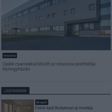
Innovinia
Újabb csarnokkal bővült az Innovinia portfoliója
Nyíregyházán
LEGFRISSEBB
Mi épül?
Fából épül Budakeszi új óvodája