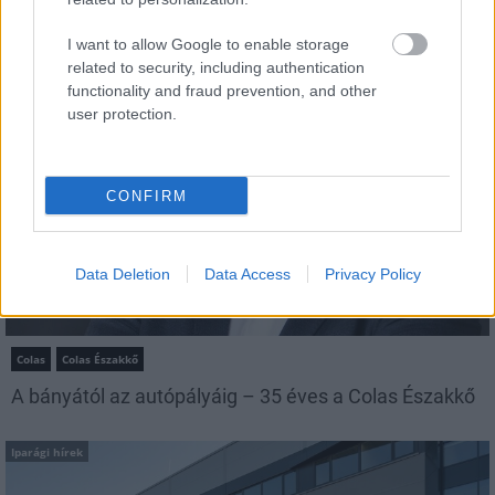
IPARÁGI HÍREK
I want to allow Google to enable storage
related to security, including authentication
Iparági hírek
functionality and fraud prevention, and other
user protection.
CONFIRM
Data Deletion
Data Access
Privacy Policy
Colas
Colas Északkő
A bányától az autópályáig – 35 éves a Colas Északkő
Iparági hírek