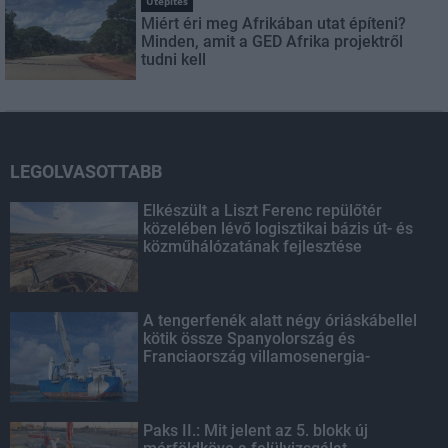
Útépítés
Miért éri meg Afrikában utat építeni?
Minden, amit a GED Afrika projektről
tudni kell
LEGOLVASOTTABB
Elkészült a Liszt Ferenc repülőtér
közelében lévő logisztikai bázis út- és
közműhálózatának fejlesztése
A tengerfenék alatt négy óriáskábellel
kötik össze Spanyolország és
Franciaország villamosenergia-
hálózatát
Paks II.: Mit jelent az 5. blokk új