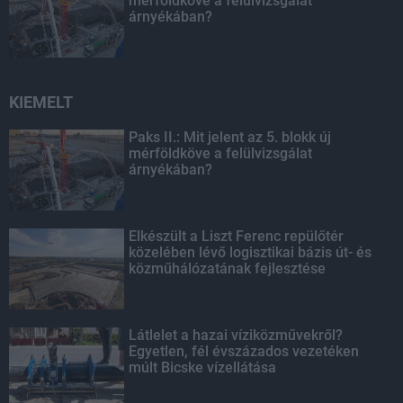
mérföldköve a felülvizsgálat
árnyékában?
KIEMELT
Paks II.: Mit jelent az 5. blokk új
mérföldköve a felülvizsgálat
árnyékában?
Elkészült a Liszt Ferenc repülőtér
közelében lévő logisztikai bázis út- és
közműhálózatának fejlesztése
Látlelet a hazai víziközművekről?
Egyetlen, fél évszázados vezetéken
múlt Bicske vízellátása