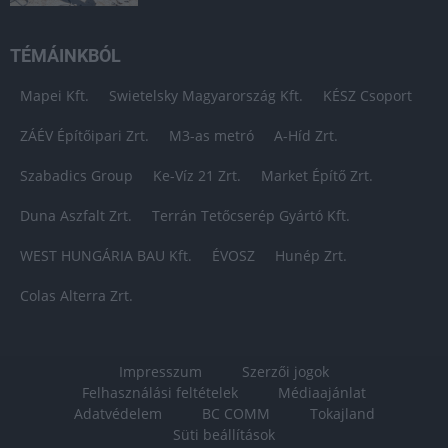
TÉMÁINKBÓL
Mapei Kft.
Swietelsky Magyarország Kft.
KÉSZ Csoport
ZÁÉV Építőipari Zrt.
M3-as metró
A-Híd Zrt.
Szabadics Group
Ke-Víz 21 Zrt.
Market Építő Zrt.
Duna Aszfalt Zrt.
Terrán Tetőcserép Gyártó Kft.
WEST HUNGÁRIA BAU Kft.
ÉVOSZ
Hunép Zrt.
Colas Alterra Zrt.
Impresszum
Szerzői jogok
Felhasználási feltételek
Médiaajánlat
Adatvédelem
BC COMM
Tokajland
Süti beállítások