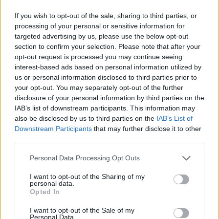
tájékozódhatnak az érdeklődők.
If you wish to opt-out of the sale, sharing to third parties, or
processing of your personal or sensitive information for
targeted advertising by us, please use the below opt-out
section to confirm your selection. Please note that after your
opt-out request is processed you may continue seeing
interest-based ads based on personal information utilized by
us or personal information disclosed to third parties prior to
your opt-out. You may separately opt-out of the further
disclosure of your personal information by third parties on the
IAB’s list of downstream participants. This information may
also be disclosed by us to third parties on the
IAB’s List of
Downstream Participants
that may further disclose it to other
third parties.
Please note that this website/app uses one or more Google
Personal Data Processing Opt Outs
services and may gather and store information including but
not limited to your visit or usage behaviour. You may click to
I want to opt-out of the Sharing of my
personal data.
grant or deny consent to Google and its third-party tags to
Opted In
use your data for below specified purposes in below Google
consent section.
Mi épül?
HBM Kft.
Debrecen
lakásépítés
mélyépítés
I want to opt-out of the Sale of my
Personal Data.