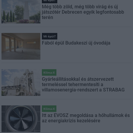
Mi épül?
Még több zöld, még több virág és új
játszótér Debrecen egyik legfontosabb
terén
Mi épül?
Fából épül Budakeszi új óvodája
Klíma-X
Gyárleállításokkal és átszervezett
termeléssel tehermentesíti a
villamosenergia-rendszert a STRABAG
Klíma-X
Itt az ÉVOSZ megoldása a hőhullámok és
az energiakrízis kezelésére