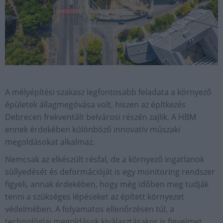
A mélyépítési szakasz legfontosabb feladata a környező
épületek állagmegóvása volt, hiszen az építkezés
Debrecen frekventált belvárosi részén zajlik. A HBM
ennek érdekében különböző innovatív műszaki
megoldásokat alkalmaz.
Nemcsak az elkészült résfal, de a környező ingatlanok
süllyedését és deformációját is egy monitoring rendszer
figyeli, annak érdekében, hogy még időben meg tudják
tenni a szükséges lépéseket az épített környezet
védelmében. A folyamatos ellenőrzésen túl, a
technológiai megoldások kiválasztásakor is figyelmet