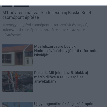
Bicske
csomópont
M1 bővítés: már zajlik a teljesen új Bicske Kelet
csomópont építése
Tizenegy meglévő csomópontot korszerűsít és négy új,
különszintű csomópontot hoz létre az MKIF az M1-es
bővítésénél.
Másfélszeresére bővítik
Hódmezővásárhely jó hírű református
iskoláját
Paks II.: Mit jelent az 5. blokk új
mérföldköve a felülvizsgálat
árnyékában?
Új gyalogosátkelők és jelzőlámpás