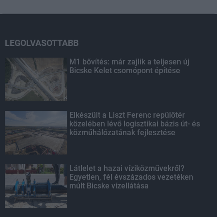
LEGOLVASOTTABB
M1 bővítés: már zajlik a teljesen új
Bicske Kelet csomópont építése
Elkészült a Liszt Ferenc repülőtér
közelében lévő logisztikai bázis út- és
közműhálózatának fejlesztése
Látlelet a hazai víziközművekről?
Egyetlen, fél évszázados vezetéken
múlt Bicske vízellátása