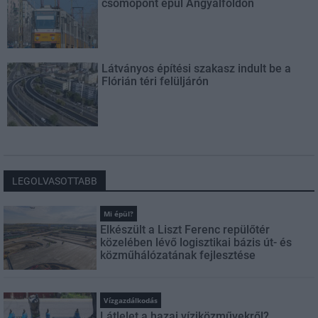
csomópont épül Angyalföldön
Látványos építési szakasz indult be a
Flórián téri felüljárón
LEGOLVASOTTABB
Mi épül?
Elkészült a Liszt Ferenc repülőtér
közelében lévő logisztikai bázis út- és
közműhálózatának fejlesztése
Vízgazdálkodás
Látlelet a hazai víziközművekről?