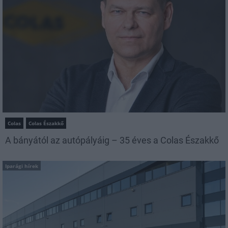
Colas
Colas Északkő
A bányától az autópályáig – 35 éves a Colas Északkő
Iparági hírek