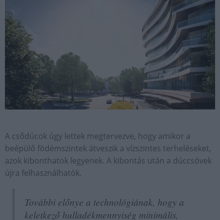
A csődúcok úgy lettek megtervezve, hogy amikor a
beépülő födémszintek átveszik a vízszintes terheléseket,
azok kibonthatok legyenek. A kibontás után a dúccsövek
újra felhasználhatók.
További előnye a technológiának, hogy a
keletkező hulladékmennyiség minimális,