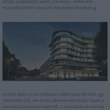
átfogó szolgáltatást jelent a tervezés-, előkészítés
munkafázisoktól a speciális mélyépítés kivitelezésig.
A résfal építés a szerződésben vállalt határidő előtt egy
héttel elkészült, ami közös sikernek tekinthető, hiszen a
beruházó University Invest Kft., a helyi Balázs és Vecsey