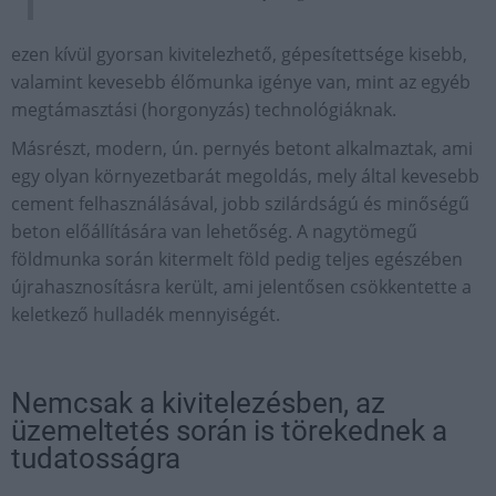
ezen kívül gyorsan kivitelezhető, gépesítettsége kisebb,
valamint kevesebb élőmunka igénye van, mint az egyéb
megtámasztási (horgonyzás) technológiáknak.
Másrészt, modern, ún. pernyés betont alkalmaztak, ami
egy olyan környezetbarát megoldás, mely által kevesebb
cement felhasználásával, jobb szilárdságú és minőségű
beton előállítására van lehetőség. A nagytömegű
földmunka során kitermelt föld pedig teljes egészében
újrahasznosításra került, ami jelentősen csökkentette a
keletkező hulladék mennyiségét.
Nemcsak a kivitelezésben, az
üzemeltetés során is törekednek a
tudatosságra