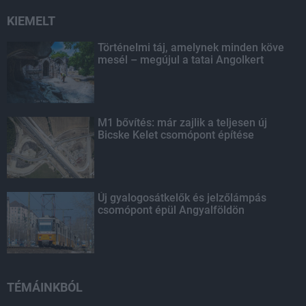
KIEMELT
Történelmi táj, amelynek minden köve
mesél – megújul a tatai Angolkert
M1 bővítés: már zajlik a teljesen új
Bicske Kelet csomópont építése
Új gyalogosátkelők és jelzőlámpás
csomópont épül Angyalföldön
TÉMÁINKBÓL