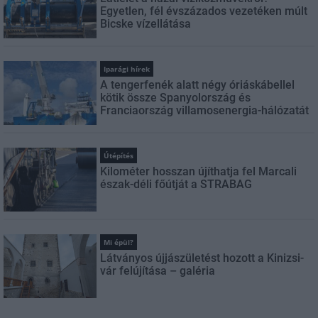
Egyetlen, fél évszázados vezetéken múlt
Bicske vízellátása
Iparági hírek
A tengerfenék alatt négy óriáskábellel
kötik össze Spanyolország és
Franciaország villamosenergia-hálózatát
Útépítés
Kilométer hosszan újíthatja fel Marcali
észak-déli főútját a STRABAG
Mi épül?
Látványos újjászületést hozott a Kinizsi-
vár felújítása – galéria