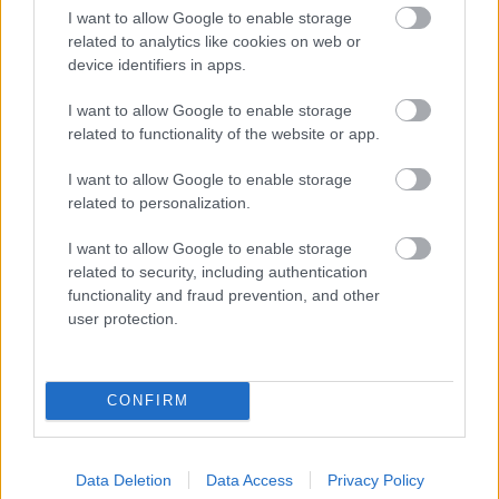
Tata
műemlék
műemlékfelújítás
restaurálás
I want to allow Google to enable storage
related to analytics like cookies on web or
Történelmi táj, amelynek minden köve mesél –
device identifiers in apps.
megújul a tatai Angolkert
A projekt részeként megújulnak a területen található
I want to allow Google to enable storage
műemlékek, köztük a különleges Műromok, valamint a közeli
related to functionality of the website or app.
Várkanyarban álló Nepomuki Szent János híd és szobor is.
I want to allow Google to enable storage
related to personalization.
Útépítés
I want to allow Google to enable storage
related to security, including authentication
functionality and fraud prevention, and other
user protection.
CONFIRM
Data Deletion
Data Access
Privacy Policy
MKIF Magyar Koncessziós Infrastruktúra Fejlesztő Zrt.
M1-es autópálya