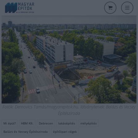
Fotók: Dernovics Tamás/magyarepitok.hu, látványtervek: Balázs és Vecsey
Építésziroda
Mi épül?
HBM Kft.
Debrecen
lakásépítés
mélyépítés
Balázs és Vecsey Építésziroda
építőipari cégek