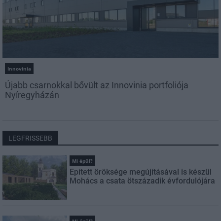
Innovinia
Újabb csarnokkal bővült az Innovinia portfoliója
Nyíregyházán
LEGFRISSEBB
Mi épül?
Épített öröksége megújításával is készül
Mohács a csata ötszázadik évfordulójára