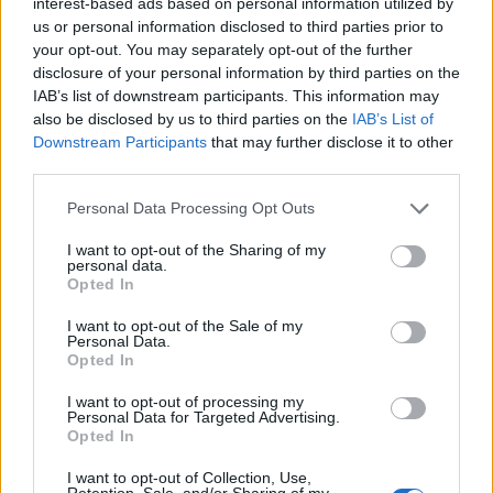
interest-based ads based on personal information utilized by
us or personal information disclosed to third parties prior to
Mi épül?
Másfélszeresére bővítik
your opt-out. You may separately opt-out of the further
Hódmezővásárhely jó hírű református
disclosure of your personal information by third parties on the
iskoláját
IAB’s list of downstream participants. This information may
also be disclosed by us to third parties on the
IAB’s List of
Downstream Participants
that may further disclose it to other
third parties.
KIRAKAT
Please note that this website/app uses one or more Google
Personal Data Processing Opt Outs
services and may gather and store information including but
Kirakat
not limited to your visit or usage behaviour. You may click to
I want to opt-out of the Sharing of my
personal data.
grant or deny consent to Google and its third-party tags to
Opted In
use your data for below specified purposes in below Google
consent section.
I want to opt-out of the Sale of my
Personal Data.
Opted In
I want to opt-out of processing my
Personal Data for Targeted Advertising.
Opted In
I want to opt-out of Collection, Use,
Retention, Sale, and/or Sharing of my