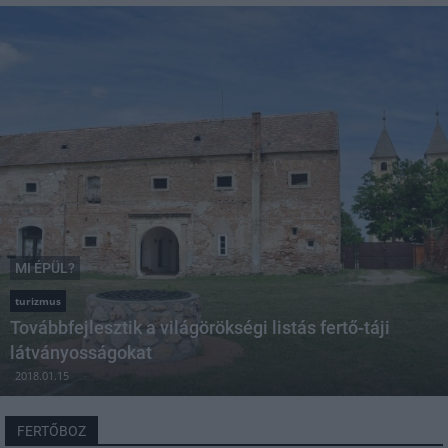
MI ÉPÜL?
turizmus
Továbbfejlesztik a világörökségi listás fertő-táji
látványosságokat
2018.01.15
FERTŐBOZ