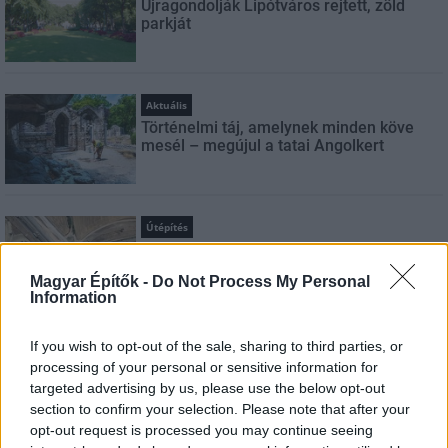
Újragondolják Lipótváros rejtett, zöld
parkját
Aktuális
Történelmi táj, amelynek minden köve
mesél – megújul a tatai Angolkert
Útépítés
M1 bővítés: már zajlik a teljesen új
Bicske Kelet csomópont építése
Magyar Építők -
Do Not Process My Personal
Information
If you wish to opt-out of the sale, sharing to third parties, or
Kötött pálya
processing of your personal or sensitive information for
Új gyalogosátkelők és jelzőlámpás
targeted advertising by us, please use the below opt-out
csomópont épül Angyalföldön
section to confirm your selection. Please note that after your
opt-out request is processed you may continue seeing