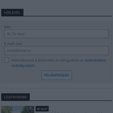
HÍRLEVÉL
Név
E-mail cím
Feliratkozom a hírlevélre és elfogadom az
adatvédelmi
szabályzatot!
FELIRATKOZÁS
LEGFRISSEBB
Mi épül?