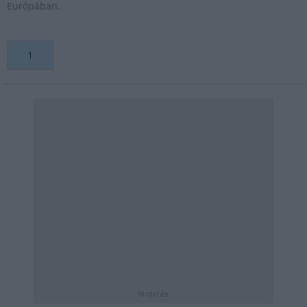
Európában.
1
hirdetés