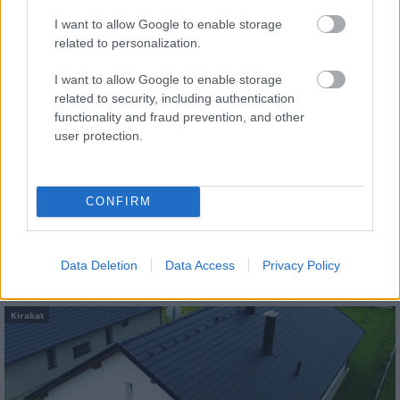
I want to allow Google to enable storage
related to personalization.
I want to allow Google to enable storage
related to security, including authentication
functionality and fraud prevention, and other
user protection.
CONFIRM
tetőcserép
Tetőépítés -és felújítás? Legyen tudatos a
Data Deletion
Data Access
Privacy Policy
költségtervezésben!
Kirakat