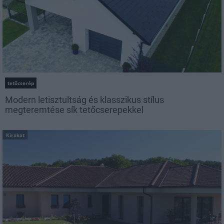
tetőcserép
Modern letisztultság és klasszikus stílus
megteremtése sík tetőcserepekkel
Kirakat