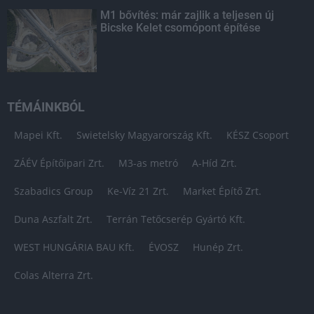
M1 bővítés: már zajlik a teljesen új
Bicske Kelet csomópont építése
TÉMÁINKBÓL
Mapei Kft.
Swietelsky Magyarország Kft.
KÉSZ Csoport
ZÁÉV Építőipari Zrt.
M3-as metró
A-Híd Zrt.
Szabadics Group
Ke-Víz 21 Zrt.
Market Építő Zrt.
Duna Aszfalt Zrt.
Terrán Tetőcserép Gyártó Kft.
WEST HUNGÁRIA BAU Kft.
ÉVOSZ
Hunép Zrt.
Colas Alterra Zrt.