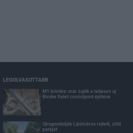
LEGOLVASOTTABB
M1 bővítés: már zajlik a teljesen új
Bicske Kelet csomópont építése
Újragondolják Lipótváros rejtett, zöld
parkját