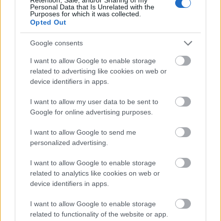
Personal Data that Is Unrelated with the
Purposes for which it was collected.
Tető, ami évtizedeken át gondoskodik a családról
Opted Out
Google consents
Kirakat
I want to allow Google to enable storage
related to advertising like cookies on web or
device identifiers in apps.
I want to allow my user data to be sent to
Google for online advertising purposes.
I want to allow Google to send me
personalized advertising.
I want to allow Google to enable storage
related to analytics like cookies on web or
Döntsön könnyedén: válassza az akciós Synus
device identifiers in apps.
tetőcserepet!
I want to allow Google to enable storage
related to functionality of the website or app.
Kirakat