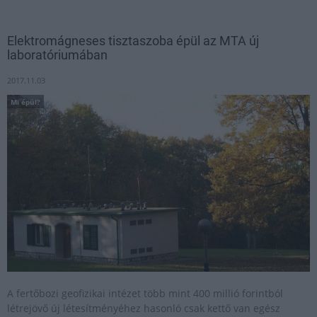
Elektromágneses tisztaszoba épül az MTA új
laboratóriumában
2017.11.03
Mi épül?
A fertőbozi geofizikai intézet több mint 400 millió forintból
létrejövő új létesítményéhez hasonló csak kettő van egész