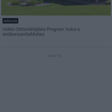
tetőcserép
Vidéki Otthonfelújítási Program: kulcs a
tetőkorszerűsítéshez
HIRDETÉS