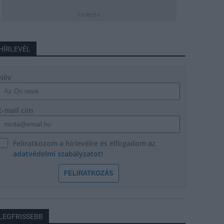
hirdetés
HÍRLEVÉL
Név
E-mail cím
Feliratkozom a hírlevélre és elfogadom az
adatvédelmi szabályzatot!
FELIRATKOZÁS
LEGFRISSEBB