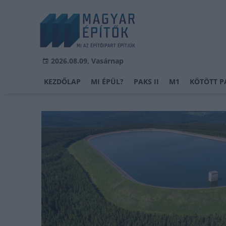
2026.08.09, Vasárnap
KEZDŐLAP
MI ÉPÜL?
PAKS II
M1
KÖTÖTT P