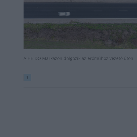
A HE-DO Markazon dolgozik az erőműhöz vezető úton.
1