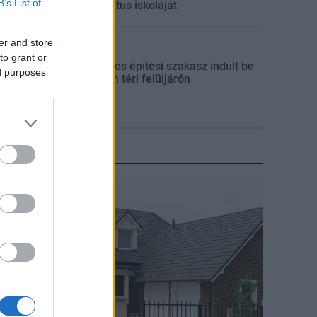
B’s List of
református iskoláját
er and store
Útépítés
to grant or
Látványos építési szakasz indult be
ed purposes
a Flórián téri felüljárón
KIRAKAT
irakat