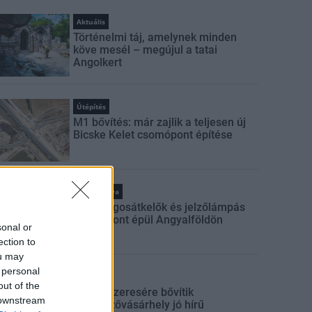
Aktuális
Történelmi táj, amelynek minden
köve mesél – megújul a tatai
Angolkert
Útépítés
M1 bővítés: már zajlik a teljesen új
Bicske Kelet csomópont építése
Kötött pálya
Új gyalogosátkelők és jelzőlámpás
csomópont épül Angyalföldön
sonal or
ection to
ou may
 personal
Mi épül?
out of the
Másfélszeresére bővítik
 downstream
Hódmezővásárhely jó hírű