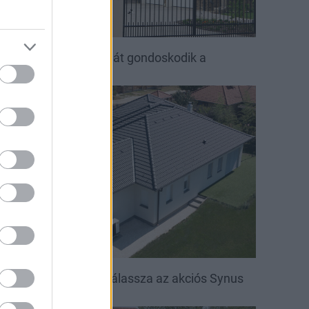
ető, ami évtizedeken át gondoskodik a
saládról
irakat
öntsön könnyedén: válassza az akciós Synus
etőcserepet!