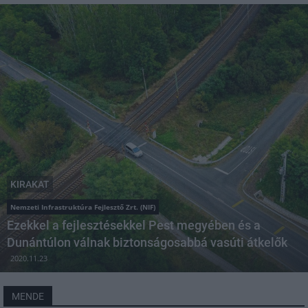
KIRAKAT
Nemzeti Infrastruktúra Fejlesztő Zrt. (NIF)
Ezekkel a fejlesztésekkel Pest megyében és a
Dunántúlon válnak biztonságosabbá vasúti átkelők
2020.11.23
MENDE