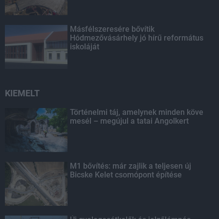
Másfélszeresére bővítik
Hódmezővásárhely jó hírű református
iskoláját
KIEMELT
Történelmi táj, amelynek minden köve
mesél – megújul a tatai Angolkert
M1 bővítés: már zajlik a teljesen új
Bicske Kelet csomópont építése