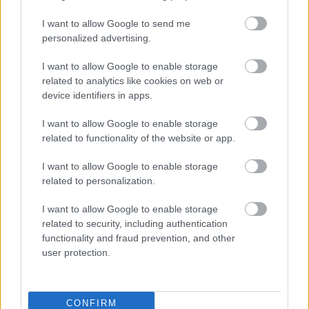
Tető, ami évtizedeken át gondoskodik a családról
I want to allow Google to send me
personalized advertising.
Kirakat
I want to allow Google to enable storage
related to analytics like cookies on web or
device identifiers in apps.
I want to allow Google to enable storage
related to functionality of the website or app.
I want to allow Google to enable storage
related to personalization.
I want to allow Google to enable storage
related to security, including authentication
Döntsön könnyedén: válassza az akciós Synus
functionality and fraud prevention, and other
tetőcserepet!
user protection.
Kirakat
CONFIRM