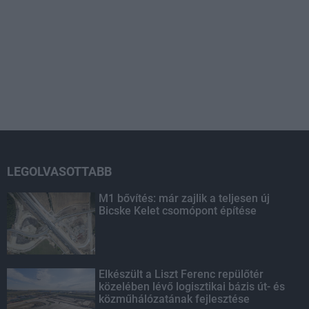
LEGOLVASOTTABB
M1 bővítés: már zajlik a teljesen új
Bicske Kelet csomópont építése
Elkészült a Liszt Ferenc repülőtér
közelében lévő logisztikai bázis út- és
közműhálózatának fejlesztése