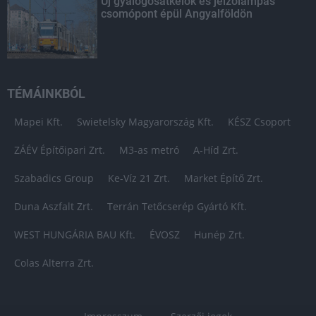
Új gyalogosátkelők és jelzőlámpás
csomópont épül Angyalföldön
TÉMÁINKBÓL
Mapei Kft.
Swietelsky Magyarország Kft.
KÉSZ Csoport
ZÁÉV Építőipari Zrt.
M3-as metró
A-Híd Zrt.
Szabadics Group
Ke-Víz 21 Zrt.
Market Építő Zrt.
Duna Aszfalt Zrt.
Terrán Tetőcserép Gyártó Kft.
WEST HUNGÁRIA BAU Kft.
ÉVOSZ
Hunép Zrt.
Colas Alterra Zrt.