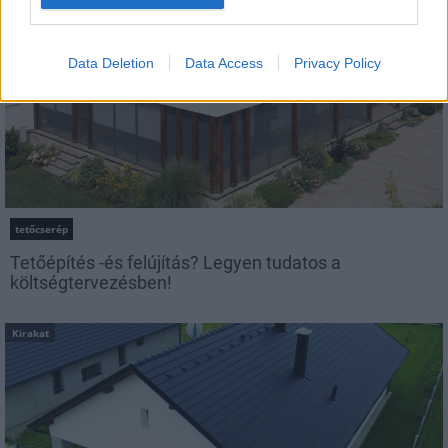
Data Deletion
Data Access
Privacy Policy
tetőcserép
Tetőépítés -és felújítás? Legyen tudatos a
költségtervezésben!
Kirakat