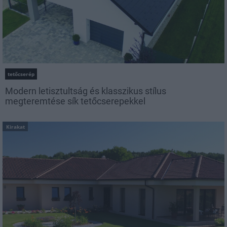
tetőcserép
Modern letisztultság és klasszikus stílus
megteremtése sík tetőcserepekkel
Kirakat