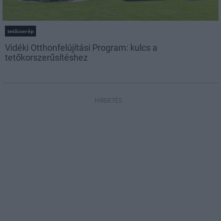
tetőcserép
Vidéki Otthonfelújítási Program: kulcs a
tetőkorszerűsítéshez
HIRDETÉS