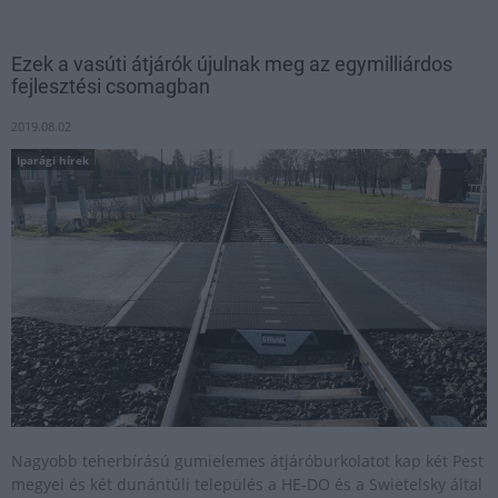
Ezek a vasúti átjárók újulnak meg az egymilliárdos
fejlesztési csomagban
2019.08.02
Iparági hírek
Nagyobb teherbírású gumielemes átjáróburkolatot kap két Pest
megyei és két dunántúli település a HE-DO és a Swietelsky által