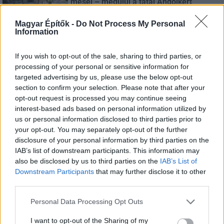
mesél – megújul a tatai Angolkert
Magyar Építők -
Do Not Process My Personal
Information
Útépítés
M1 bővítés: már zajlik a teljesen új
If you wish to opt-out of the sale, sharing to third parties, or
Bicske Kelet csomópont építése
processing of your personal or sensitive information for
targeted advertising by us, please use the below opt-out
section to confirm your selection. Please note that after your
opt-out request is processed you may continue seeing
Kötött pálya
interest-based ads based on personal information utilized by
Új gyalogosátkelők és jelzőlámpás
us or personal information disclosed to third parties prior to
csomópont épül Angyalföldön
your opt-out. You may separately opt-out of the further
disclosure of your personal information by third parties on the
IAB’s list of downstream participants. This information may
also be disclosed by us to third parties on the
IAB’s List of
Mi épül?
Downstream Participants
that may further disclose it to other
Másfélszeresére bővítik
third parties.
Hódmezővásárhely jó hírű református
iskoláját
Please note that this website/app uses one or more Google
Personal Data Processing Opt Outs
services and may gather and store information including but
not limited to your visit or usage behaviour. You may click to
I want to opt-out of the Sharing of my