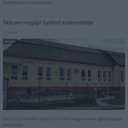
kivietelezett projektekben.
Teljesen megújul Gyömrő szakrendelője
2018.01.31
Mi épül?
332 millió forintból fejlesztik a Pest megyei város egészségügyi
központját.