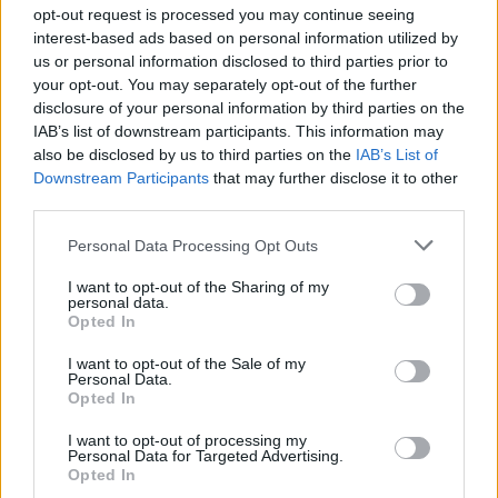
LEGFRISSEBB
opt-out request is processed you may continue seeing
interest-based ads based on personal information utilized by
Mi épül?
us or personal information disclosed to third parties prior to
Paks II.: Mit jelent az 5. blokk új
your opt-out. You may separately opt-out of the further
mérföldköve a felülvizsgálat
disclosure of your personal information by third parties on the
árnyékában?
IAB’s list of downstream participants. This information may
also be disclosed by us to third parties on the
IAB’s List of
Downstream Participants
that may further disclose it to other
Mi épül?
third parties.
Elkészült a Liszt Ferenc repülőtér
közelében lévő logisztikai bázis út- és
Please note that this website/app uses one or more Google
Personal Data Processing Opt Outs
közműhálózatának fejlesztése
services and may gather and store information including but
not limited to your visit or usage behaviour. You may click to
I want to opt-out of the Sharing of my
personal data.
grant or deny consent to Google and its third-party tags to
Opted In
Vízgazdálkodás
use your data for below specified purposes in below Google
Látlelet a hazai víziközművekről?
consent section.
I want to opt-out of the Sale of my
Egyetlen, fél évszázados vezetéken múlt
Personal Data.
Bicske vízellátása
Opted In
I want to opt-out of processing my
Personal Data for Targeted Advertising.
Mi épül?
Opted In
Épített öröksége megújításával is készül