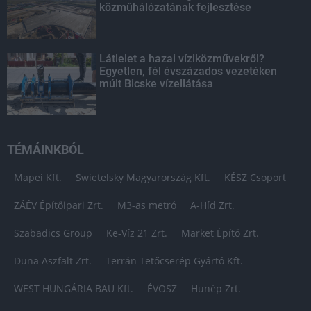
közműhálózatának fejlesztése
Látlelet a hazai víziközművekről?
Egyetlen, fél évszázados vezetéken
múlt Bicske vízellátása
TÉMÁINKBÓL
Mapei Kft.
Swietelsky Magyarország Kft.
KÉSZ Csoport
ZÁÉV Építőipari Zrt.
M3-as metró
A-Híd Zrt.
Szabadics Group
Ke-Víz 21 Zrt.
Market Építő Zrt.
Duna Aszfalt Zrt.
Terrán Tetőcserép Gyártó Kft.
WEST HUNGÁRIA BAU Kft.
ÉVOSZ
Hunép Zrt.