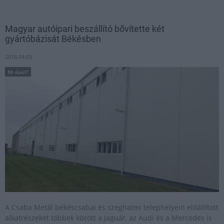
Magyar autóipari beszállító bővítette két
gyártóbázisát Békésben
2018.04.03
Mi épül?
A Csaba Metál békéscsabai és szeghalmi telephelyein előállított
alkatrészeket többek között a Jaguár, az Audi és a Mercedes is