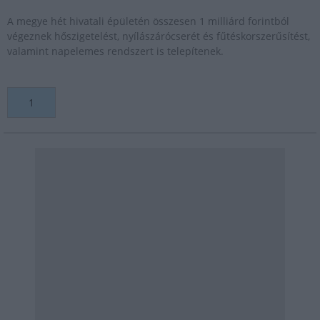
A megye hét hivatali épületén összesen 1 milliárd forintból
végeznek hőszigetelést, nyílászárócserét és fűtéskorszerűsítést,
valamint napelemes rendszert is telepítenek.
1