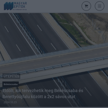
ÚTÉPÍTÉS
Békéscsaba
Eldőlt, kik tervezhetik meg Békéscsaba és
Berettyóújfalu között a 2x2 sávos utat
2024.10.23