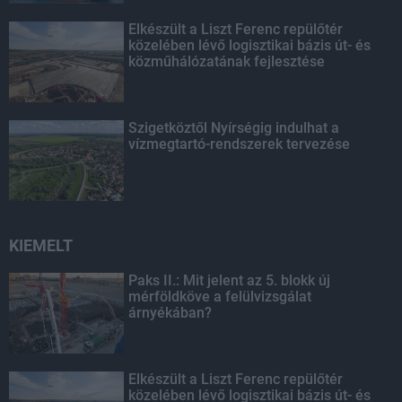
Elkészült a Liszt Ferenc repülőtér
közelében lévő logisztikai bázis út- és
közműhálózatának fejlesztése
Szigetköztől Nyírségig indulhat a
vízmegtartó-rendszerek tervezése
KIEMELT
Paks II.: Mit jelent az 5. blokk új
mérföldköve a felülvizsgálat
árnyékában?
Elkészült a Liszt Ferenc repülőtér
közelében lévő logisztikai bázis út- és