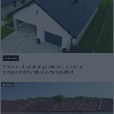
tetőcserép
Modern letisztultság és klasszikus stílus
megteremtése sík tetőcserepekkel
Kirakat