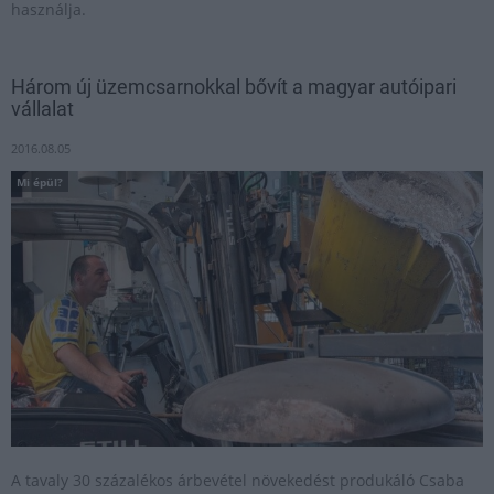
használja.
Három új üzemcsarnokkal bővít a magyar autóipari
vállalat
2016.08.05
Mi épül?
A tavaly 30 százalékos árbevétel növekedést produkáló Csaba