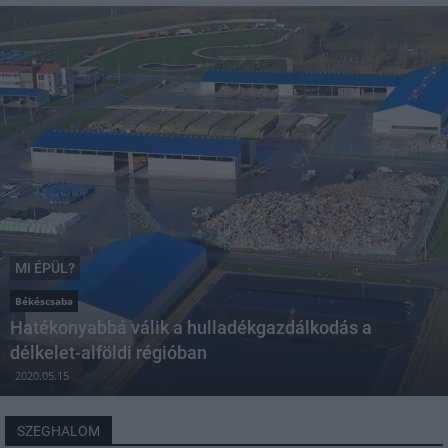
MI ÉPÜL?
Békéscsaba
Hatékonyabbá válik a hulladékgazdálkodás a
délkelet-alföldi régióban
2020.05.15
SZEGHALOM