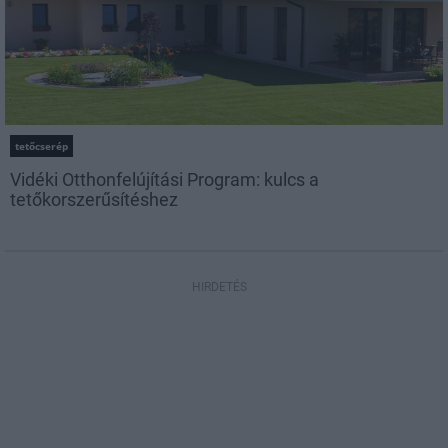
tetőcserép
Vidéki Otthonfelújítási Program: kulcs a
tetőkorszerűsítéshez
HIRDETÉS