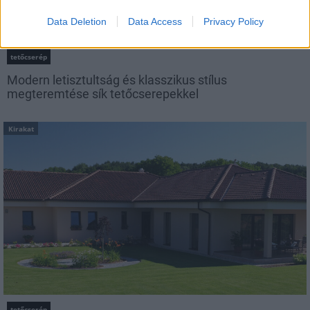
Data Deletion
Data Access
Privacy Policy
tetőcserép
Modern letisztultság és klasszikus stílus
megteremtése sík tetőcserepekkel
Kirakat
tetőcserép