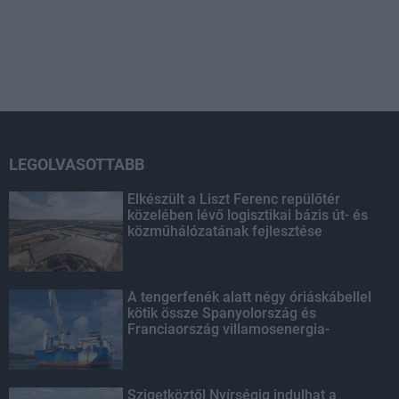
LEGOLVASOTTABB
Elkészült a Liszt Ferenc repülőtér
közelében lévő logisztikai bázis út- és
közműhálózatának fejlesztése
A tengerfenék alatt négy óriáskábellel
kötik össze Spanyolország és
Franciaország villamosenergia-
hálózatát
Szigetköztől Nyírségig indulhat a