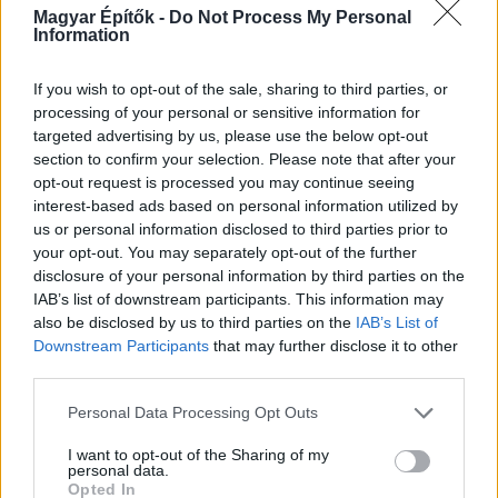
Magyar Építők -
Do Not Process My Personal
Information
If you wish to opt-out of the sale, sharing to third parties, or
KIRAKAT
processing of your personal or sensitive information for
targeted advertising by us, please use the below opt-out
Kirakat
section to confirm your selection. Please note that after your
opt-out request is processed you may continue seeing
interest-based ads based on personal information utilized by
us or personal information disclosed to third parties prior to
your opt-out. You may separately opt-out of the further
disclosure of your personal information by third parties on the
IAB’s list of downstream participants. This information may
also be disclosed by us to third parties on the
IAB’s List of
Downstream Participants
that may further disclose it to other
third parties.
Please note that this website/app uses one or more Google
Personal Data Processing Opt Outs
services and may gather and store information including but
Tető, ami évtizedeken át gondoskodik a családról
not limited to your visit or usage behaviour. You may click to
I want to opt-out of the Sharing of my
personal data.
grant or deny consent to Google and its third-party tags to
Opted In