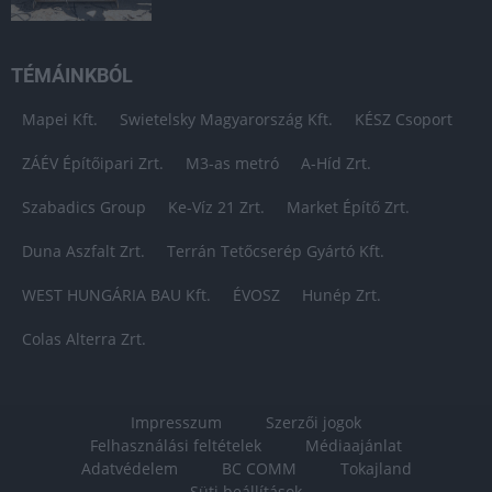
TÉMÁINKBÓL
Mapei Kft.
Swietelsky Magyarország Kft.
KÉSZ Csoport
ZÁÉV Építőipari Zrt.
M3-as metró
A-Híd Zrt.
Szabadics Group
Ke-Víz 21 Zrt.
Market Építő Zrt.
Duna Aszfalt Zrt.
Terrán Tetőcserép Gyártó Kft.
WEST HUNGÁRIA BAU Kft.
ÉVOSZ
Hunép Zrt.
Colas Alterra Zrt.
Impresszum
Szerzői jogok
Felhasználási feltételek
Médiaajánlat
Adatvédelem
BC COMM
Tokajland
Süti beállítások