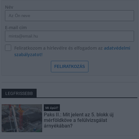
Név
E-mail cím
Feliratkozom a hírlevélre és elfogadom az
adatvédelmi
szabályzatot!
FELIRATKOZÁS
LEGFRISSEBB
Mi épül?
Paks II.: Mit jelent az 5. blokk új
mérföldköve a felülvizsgálat
árnyékában?