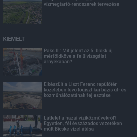
vízmegtartó-rendszerek tervezése
KIEMELT
Paks II.: Mit jelent az 5. blokk új
mérföldköve a felülvizsgálat
árnyékában?
Elkészült a Liszt Ferenc repülőtér
közelében lévő logisztikai bázis út- és
közműhálózatának fejlesztése
Látlelet a hazai víziközművekről?
Egyetlen, fél évszázados vezetéken
múlt Bicske vízellátása