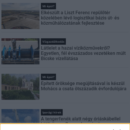
Mi épül?
Elkészült a Liszt Ferenc repülőtér
közelében lévő logisztikai bázis út- és
közműhálózatának fejlesztése
Vízgazdálkodás
Látlelet a hazai víziközművekről?
Egyetlen, fél évszázados vezetéken múlt
Bicske vízellátása
Mi épül?
Épített öröksége megújításával is készül
Mohács a csata ötszázadik évfordulójára
Iparági hírek
A tengerfenék alatt négy óriáskábellel
kötik össze Spanyolország és
Franciaország villamosenergia-hálózatát