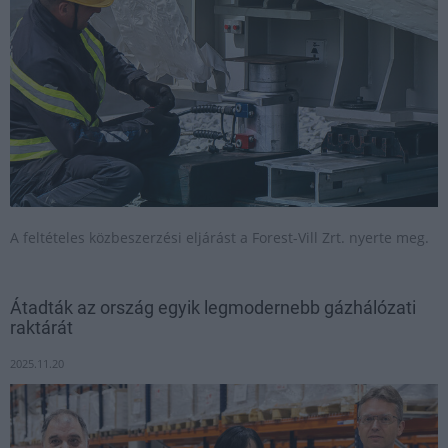
A feltételes közbeszerzési eljárást a Forest-Vill Zrt. nyerte meg.
Átadták az ország egyik legmodernebb gázhálózati
raktárát
2025.11.20