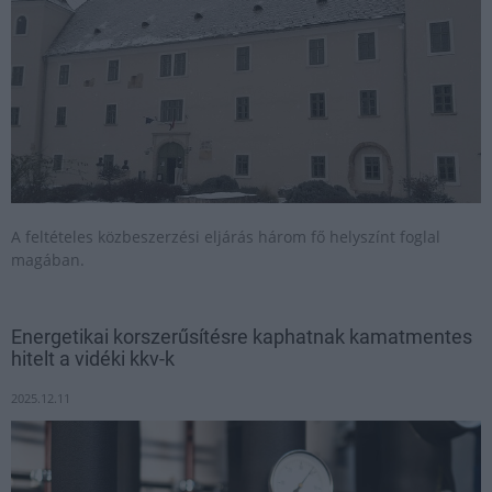
A feltételes közbeszerzési eljárás három fő helyszínt foglal
magában.
Energetikai korszerűsítésre kaphatnak kamatmentes
hitelt a vidéki kkv-k
2025.12.11