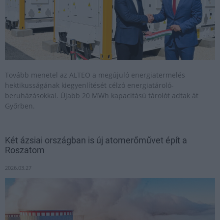
Tovább menetel az ALTEO a megújuló energiatermelés
hektikusságának kiegyenlítését célzó energiatároló-
beruházásokkal. Újabb 20 MWh kapacitású tárolót adtak át
Győrben.
Két ázsiai országban is új atomerőművet épít a
Roszatom
2026.03.27