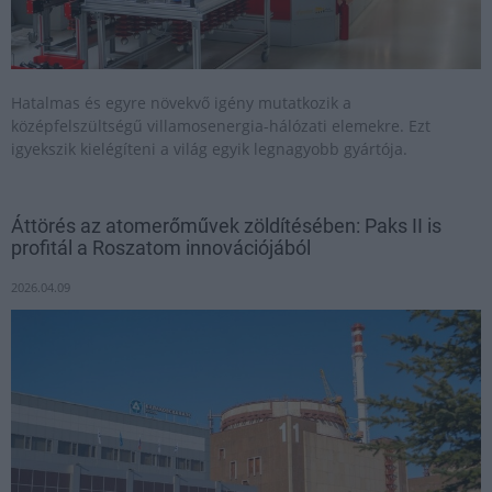
Hatalmas és egyre növekvő igény mutatkozik a
középfelszültségű villamosenergia-hálózati elemekre. Ezt
igyekszik kielégíteni a világ egyik legnagyobb gyártója.
Áttörés az atomerőművek zöldítésében: Paks II is
profitál a Roszatom innovációjából
2026.04.09