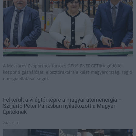
A Mészáros Csoporthoz tartozó OPUS ENERGETIKA gödöllői
központi gázhálózati elosztóraktára a kelet-magyarországi régió
energiaellátását segíti.
Felkerült a világtérképre a magyar atomenergia –
Szijjártó Péter Párizsban nyilatkozott a Magyar
Építőknek
2025.11.05