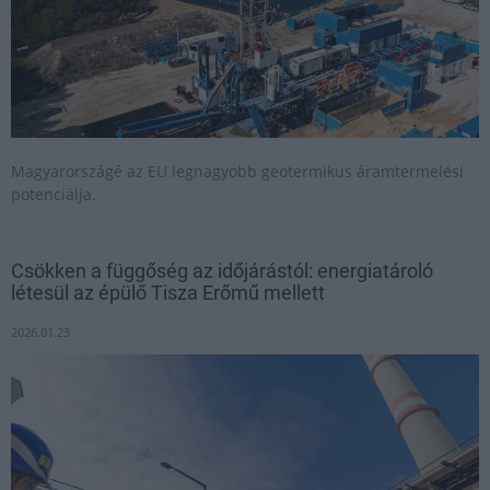
Magyarországé az EU legnagyobb geotermikus áramtermelési
potenciálja.
Csökken a függőség az időjárástól: energiatároló
létesül az épülő Tisza Erőmű mellett
2026.01.23