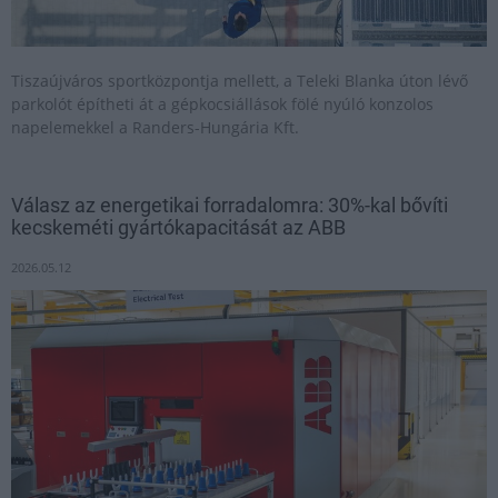
Tiszaújváros sportközpontja mellett, a Teleki Blanka úton lévő
parkolót építheti át a gépkocsiállások fölé nyúló konzolos
napelemekkel a Randers-Hungária Kft.
Válasz az energetikai forradalomra: 30%-kal bővíti
kecskeméti gyártókapacitását az ABB
2026.05.12