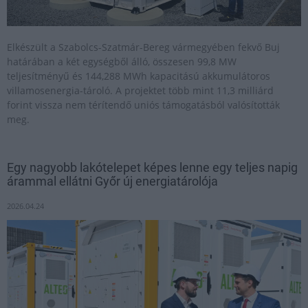
Elkészült a Szabolcs-Szatmár-Bereg vármegyében fekvő Buj
határában a két egységből álló, összesen 99,8 MW
teljesítményű és 144,288 MWh kapacitású akkumulátoros
villamosenergia-tároló. A projektet több mint 11,3 milliárd
forint vissza nem térítendő uniós támogatásból valósították
meg.
Egy nagyobb lakótelepet képes lenne egy teljes napig
árammal ellátni Győr új energiatárolója
2026.04.24