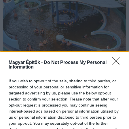
Magyar Építők -
Do Not Process My Personal
Nagyszabású vezeték- és hőközpontfejlesztés indulhat a
Information
Csongrád-Csanád vármegyei településen.
If you wish to opt-out of the sale, sharing to third parties, or
processing of your personal or sensitive information for
Teljes körű energetikai felújítást kap Pécs egyik
targeted advertising by us, please use the below opt-out
fontos egészségügyi központja
section to confirm your selection. Please note that after your
opt-out request is processed you may continue seeing
2025.11.25
interest-based ads based on personal information utilized by
us or personal information disclosed to third parties prior to
your opt-out. You may separately opt-out of the further