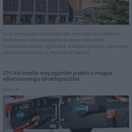
Az új technológia többek közt több mint 20%-kal csökkenti a
természetes uránszükségletet az atomerőmű teljes
üzemidejére vetítve; ugyanakkor a kiégett nukleáris üzemanyag
újrahasznosításához is megnyitja a kapukat.
20%-kal emelte meg egyetlen projekt a magyar
villamosenergia-tárolókapacitást
2026.02.26