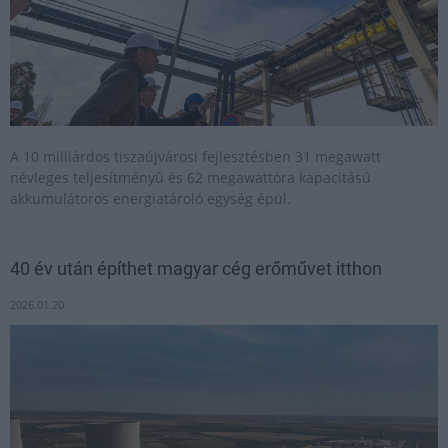
A 10 milliárdos tiszaújvárosi fejlesztésben 31 megawatt
névleges teljesítményű és 62 megawattóra kapacitású
akkumulátoros energiatároló egység épül.
40 év után építhet magyar cég erőművet itthon
2026.01.20