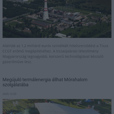
Aláírták az 1,2 milliárd eurós szindikált hitelszerződést a Tisza
CCGT erőmű megépítéséhez. A tiszaújvárosi létesítmény
Magyarország legnagyobb, korszerű technológiával készülő
gázerőműve lesz.
Megújuló termálenergia állhat Mórahalom
szolgálatába
2025.12.03