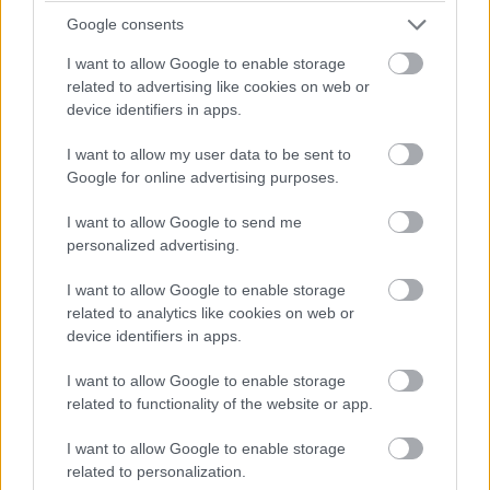
Google consents
I want to allow Google to enable storage
related to advertising like cookies on web or
device identifiers in apps.
I want to allow my user data to be sent to
Google for online advertising purposes.
I want to allow Google to send me
personalized advertising.
Az építészeti és villamos technológiai bővítést, illetve
rekonstrukciós munkákat az STS Engineering & Construction
I want to allow Google to enable storage
Kft. végezheti el.
related to analytics like cookies on web or
device identifiers in apps.
I want to allow Google to enable storage
Először vesz részt a nemzetközi atomenergia
related to functionality of the website or app.
csúcstalálkozóján Magyarország - fotók
I want to allow Google to enable storage
2025.11.04
related to personalization.