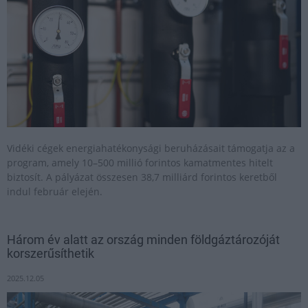
Vidéki cégek energiahatékonysági beruházásait támogatja az a
program, amely 10–500 millió forintos kamatmentes hitelt
biztosít. A pályázat összesen 38,7 milliárd forintos keretből
indul február elején.
Három év alatt az ország minden földgáztározóját
korszerűsíthetik
2025.12.05