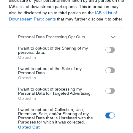
disclosure of your personal information by third parties on the
IAB’s list of downstream participants. This information may
also be disclosed by us to third parties on the
IAB’s List of
Downstream Participants
that may further disclose it to other
third parties.
Please note that this website/app uses one or more Google
Personal Data Processing Opt Outs
services and may gather and store information including but
not limited to your visit or usage behaviour. You may click to
I want to opt-out of the Sharing of my
personal data.
grant or deny consent to Google and its third-party tags to
Opted In
use your data for below specified purposes in below Google
A több mint 9000 négyzetméteres alapterületű PTE
consent section.
I want to opt-out of the Sale of my
Traumatológiai Centrum energetikai korszerűsítése valósulhat
Personal Data.
Opted In
meg a feltételes közbeszerzési eljárás alapján.
I want to opt-out of processing my
Personal Data for Targeted Advertising.
Opted In
Az elektromos hálózat egyik legfontosabb eleme
bővül és újul meg Mosonmagyaróváron
I want to opt-out of Collection, Use,
Retention, Sale, and/or Sharing of my
2025.11.18
Personal Data that Is Unrelated with the
Purposes for which it was collected.
Opted Out