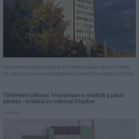
Geotermikus fűtésre állítják át a félévszázados épület fűtését,
de a külső burkolatok megújulása is jelentős megtakarítást hoz.
Történelmi pillanat: hivatalosan is elrajtolt a paksi
bővítés - fotókkal és videóval frissítve
2026.02.05