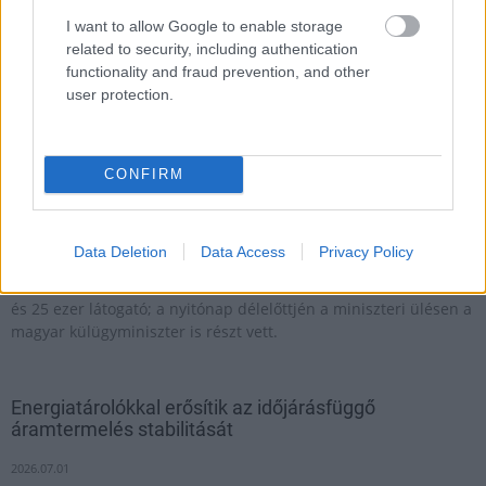
I want to allow Google to enable storage
related to security, including authentication
functionality and fraud prevention, and other
user protection.
CONFIRM
Data Deletion
Data Access
Privacy Policy
A teljes nukleáris láncot lefedő, több mint 1000 aktív résztvevő
és 25 ezer látogató; a nyitónap délelőttjén a miniszteri ülésen a
magyar külügyminiszter is részt vett.
Energiatárolókkal erősítik az időjárásfüggő
áramtermelés stabilitását
2026.07.01