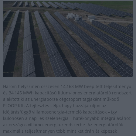
Három helyszínen összesen 14,163 MW beépített teljesítményű
és 34,145 MWh kapacitású lítium-ionos energiatároló rendszert
alakított ki az Energiabörze cégcsoport tagjaként működő
PLOOP Kft. A fejlesztés célja, hogy hozzájáruljon az
időjárásfüggő villamosenergia-termelő kapacitások – így
különösen a nap- és szélenergia – hatékonyabb integrálásához
az országos villamosenergia-rendszerbe. Az energiatárolók
maximális teljesítményen több mint két órán át képesek