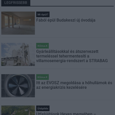
LEGFRISSEBB
Mi épül?
Fából épül Budakeszi új óvodája
Klíma-X
Gyárleállításokkal és átszervezett
termeléssel tehermentesíti a
villamosenergia-rendszert a STRABAG
Klíma-X
Itt az ÉVOSZ megoldása a hőhullámok és
az energiakrízis kezelésére
Útépítés
Útfelújítások Heves megyében –