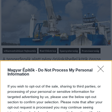
villamoshálózat fejlesztés
Red Eléctrica
Spanyolország
Franciaország
A tengerfenék alatt négy óriáskábellel kötik össze
Spanyolország és Franciaország villamosenergia-
hálózatát
Magyar Építők -
Do Not Process My Personal
Information
Elkezdődött a Vizcayai-öblön áthaladó, több mint 300 kilométer
hosszú, a francia és a spanyol villamosenergia-hálózat
If you wish to opt-out of the sale, sharing to third parties, or
összeköttetését biztosító rendszer tengeri kábeleinek
processing of your personal or sensitive information for
telepítése. A kivitelezést egy speciális kábelfektető hajó végzi: a
targeted advertising by us, please use the below opt-out
11 ezer tonna kábel befogadására képes jármű helyenként 140
section to confirm your selection. Please note that after your
méteres vízmélységben dolgozik. Az Európai Unió közös érdekű
opt-out request is processed you may continue seeing
projektként támogatja a hálózat kiépítését.