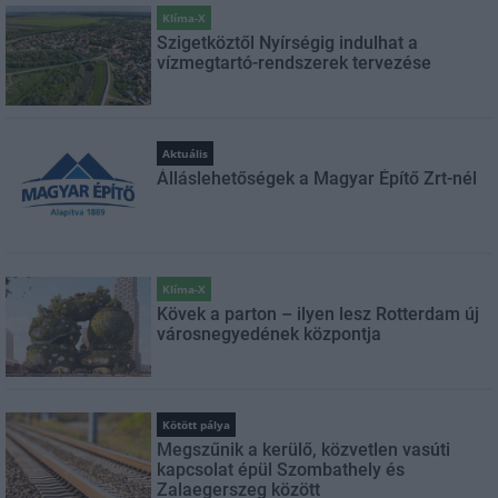
Klíma-X
Szigetköztől Nyírségig indulhat a
vízmegtartó-rendszerek tervezése
Aktuális
Álláslehetőségek a Magyar Építő Zrt-nél
Klíma-X
Kövek a parton – ilyen lesz Rotterdam új
városnegyedének központja
Kötött pálya
Megszűnik a kerülő, közvetlen vasúti
kapcsolat épül Szombathely és
Zalaegerszeg között