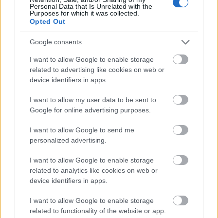
azokban az utakban, hidakban, vasúti pályákban, vízi
Personal Data that Is Unrelated with the
Purposes for which it was collected.
műtárgyakban, épületekben, amelyek nap mint nap szolgálják a
Opted Out
hazai infrastruktúra fejlesztését és működését. A jubileum
alkalom arra is, hogy a vállalat ügyvezetőjével, Cseh Zoltánnal a
Google consents
hazai kőbányászat stratégiai szerepéről, aktuális helyzetéről is
beszélgessünk.
I want to allow Google to enable storage
related to advertising like cookies on web or
Híd- és közműépítő céget vásárolt fel a
device identifiers in apps.
STRABAG Romániában
I want to allow my user data to be sent to
Google for online advertising purposes.
I want to allow Google to send me
personalized advertising.
Újabb csarnokkal bővült az Innovinia
portfoliója Nyíregyházán
I want to allow Google to enable storage
related to analytics like cookies on web or
device identifiers in apps.
I want to allow Google to enable storage
related to functionality of the website or app.