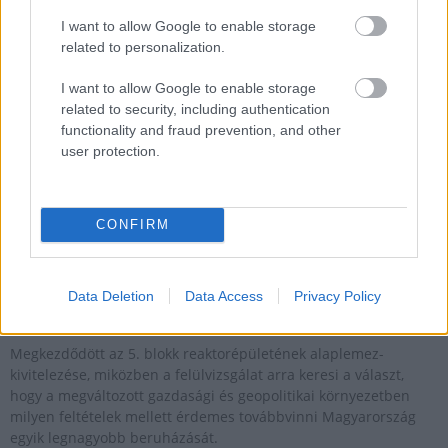
Mi épül?
I want to allow Google to enable storage
related to personalization.
I want to allow Google to enable storage
related to security, including authentication
functionality and fraud prevention, and other
user protection.
CONFIRM
Paks II
Paks
paksi atomerőmű
Paks II. Atomerőmű Zrt.
Data Deletion
Data Access
Privacy Policy
Paks II.: Mit jelent az 5. blokk új mérföldköve a
felülvizsgálat árnyékában?
Megkezdődött az 5. blokk reaktorépületének alaplemez-
kivitelezése, miközben a felülvizsgálat arra keresi a választ,
hogy a megváltozott gazdasági és geopolitikai környezetben
milyen feltételek mellett érdemes továbbvinni Magyarország
egyik legnagyobb beruházását.