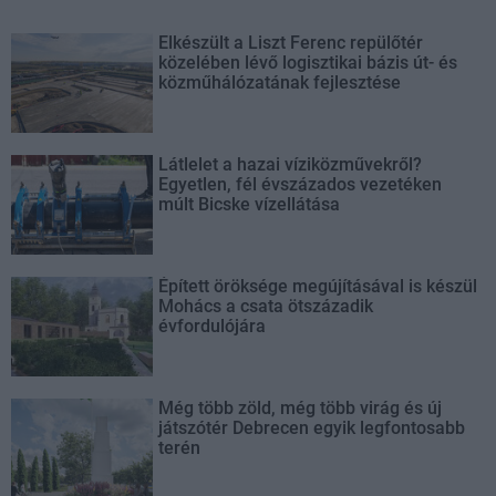
Elkészült a Liszt Ferenc repülőtér
közelében lévő logisztikai bázis út- és
közműhálózatának fejlesztése
Látlelet a hazai víziközművekről?
Egyetlen, fél évszázados vezetéken
múlt Bicske vízellátása
Épített öröksége megújításával is készül
Mohács a csata ötszázadik
évfordulójára
Még több zöld, még több virág és új
játszótér Debrecen egyik legfontosabb
terén