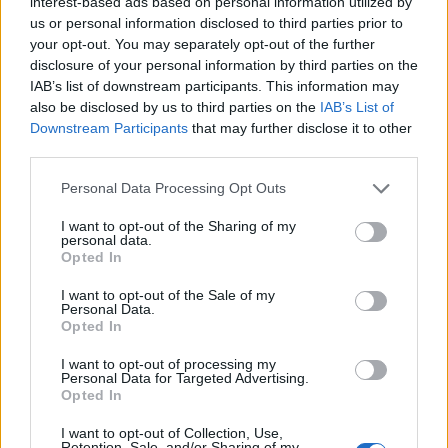
interest-based ads based on personal information utilized by
us or personal information disclosed to third parties prior to
Iparági hírek
your opt-out. You may separately opt-out of the further
disclosure of your personal information by third parties on the
IAB’s list of downstream participants. This information may
also be disclosed by us to third parties on the
IAB’s List of
Downstream Participants
that may further disclose it to other
third parties.
Please note that this website/app uses one or more Google
Personal Data Processing Opt Outs
services and may gather and store information including but
not limited to your visit or usage behaviour. You may click to
I want to opt-out of the Sharing of my
personal data.
grant or deny consent to Google and its third-party tags to
Opted In
use your data for below specified purposes in below Google
Colas
Colas Északkő
építőipari alapanyagok
bányászat
consent section.
I want to opt-out of the Sale of my
Personal Data.
A bányától az autópályáig – 35 éves a Colas Északkő
Opted In
Több mint 80 millió tonna kitermelt és értékesített zúzottkő, 8
I want to opt-out of processing my
bányaüzem, 3 bontottanyag-befogadó és feldolgozó, 1
Personal Data for Targeted Advertising.
értékesítési-logisztikai központ, napjainkban 146 munkavállaló.
Opted In
Kijelenthető ugyanakkor, hogy a Colas Északkő Kft. eddigi 35
I want to opt-out of Collection, Use,
éves története jóval több a számoknál. Termékeik ott vannak
Retention, Sale, and/or Sharing of my