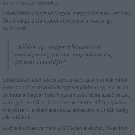
és fenntartási mérnökkét.
Lehel Zoltán a Nógrád Megyei Igazgatóság élén Ürmössy
Ákost váltja, a stafétabot átvételéről a vezető így
nyilatkozik:
„Elődöm egy nagyon felkészült és jó
társaságot hagyott rám, nagy kihívás lesz
folytatni a munkáját.”
Lehel Zoltán első feladatként a kátyúzási munkák minél
gyorsabb és szakszerű elvégzését jelölte meg. Április 20-
án indul a Magyar Falu Program saját kivitelezésű része.
A megyét érintő öt útszakasz kivitelezés előtti bejárása
megtörtént, a kijelölések és az előkészítő munkák pedig
elkezdődtek.
A közeljövőben várható a 2005-ben elkészült, 21-es főút