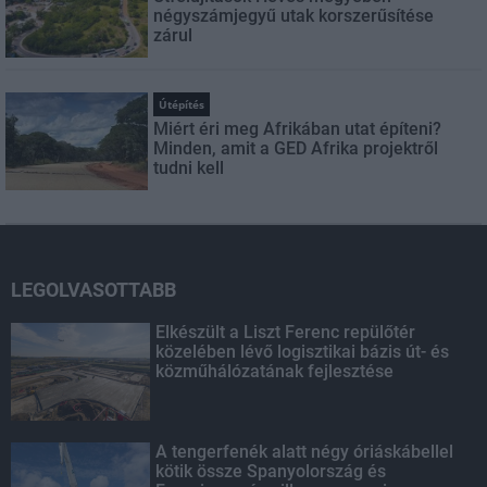
négyszámjegyű utak korszerűsítése
zárul
Útépítés
Miért éri meg Afrikában utat építeni?
Minden, amit a GED Afrika projektről
tudni kell
LEGOLVASOTTABB
Elkészült a Liszt Ferenc repülőtér
közelében lévő logisztikai bázis út- és
közműhálózatának fejlesztése
A tengerfenék alatt négy óriáskábellel
kötik össze Spanyolország és