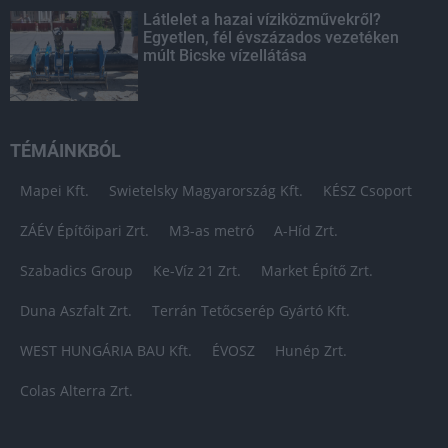
Látlelet a hazai víziközművekről?
Egyetlen, fél évszázados vezetéken
múlt Bicske vízellátása
TÉMÁINKBÓL
Mapei Kft.
Swietelsky Magyarország Kft.
KÉSZ Csoport
ZÁÉV Építőipari Zrt.
M3-as metró
A-Híd Zrt.
Szabadics Group
Ke-Víz 21 Zrt.
Market Építő Zrt.
Duna Aszfalt Zrt.
Terrán Tetőcserép Gyártó Kft.
WEST HUNGÁRIA BAU Kft.
ÉVOSZ
Hunép Zrt.
Colas Alterra Zrt.