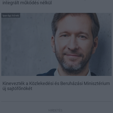
integrált működés nélkül
Iparági hírek
Kinevezték a Közlekedési és Beruházási Minisztérium
új sajtófőnökét
HIRDETÉS