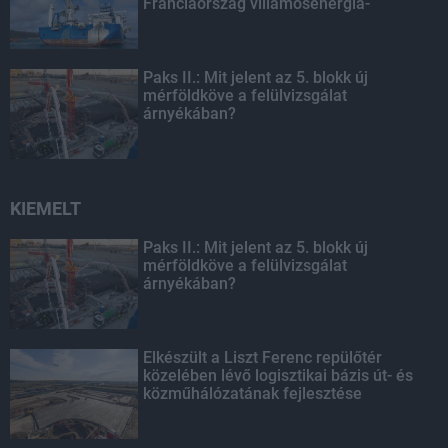
Franciaország villamosenergia-
hálózatát
Paks II.: Mit jelent az 5. blokk új
mérföldköve a felülvizsgálat
árnyékában?
KIEMELT
Paks II.: Mit jelent az 5. blokk új
mérföldköve a felülvizsgálat
árnyékában?
Elkészült a Liszt Ferenc repülőtér
közelében lévő logisztikai bázis út- és
közműhálózatának fejlesztése