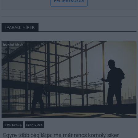
FELIRATKOZÁS
IPARÁGI HÍREK
Iparági hírek
SMC Group
Econix Zrt.
Egyre több cég látja: ma már nincs komoly siker