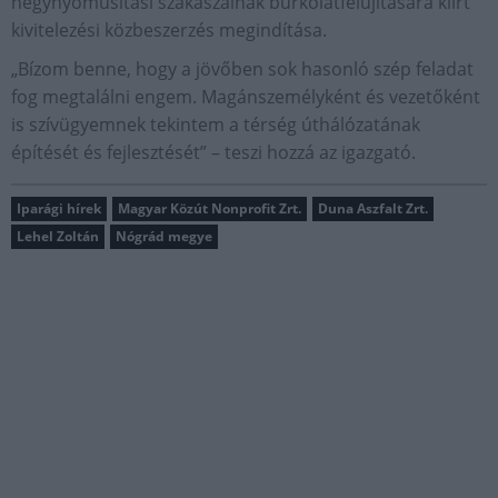
négynyomúsítási szakaszainak burkolatfelújítására kiírt
kivitelezési közbeszerzés megindítása.
„Bízom benne, hogy a jövőben sok hasonló szép feladat
fog megtalálni engem. Magánszemélyként és vezetőként
is szívügyemnek tekintem a térség úthálózatának
építését és fejlesztését” – teszi hozzá az igazgató.
Iparági hírek
Magyar Közút Nonprofit Zrt.
Duna Aszfalt Zrt.
Lehel Zoltán
Nógrád megye