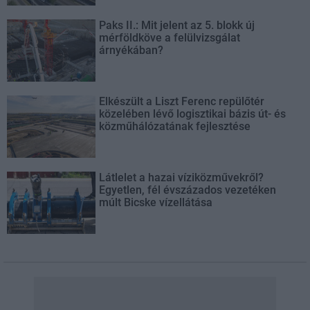
Paks II.: Mit jelent az 5. blokk új
mérföldköve a felülvizsgálat
árnyékában?
Elkészült a Liszt Ferenc repülőtér
közelében lévő logisztikai bázis út- és
közműhálózatának fejlesztése
Látlelet a hazai víziközművekről?
Egyetlen, fél évszázados vezetéken
múlt Bicske vízellátása