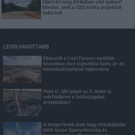
Miért éri meg Afrikában utat építeni?
Minden, amit a GED Afrika projektről
tudni kell
LEGOLVASOTTABB
Elkészült a Liszt Ferenc repülőtér
közelében lévő logisztikai bázis út- és
közműhálózatának fejlesztése
Paks II.: Mit jelent az 5. blokk új
mérföldköve a felülvizsgálat
árnyékában?
A tengerfenék alatt négy óriáskábellel
kötik össze Spanyolország és