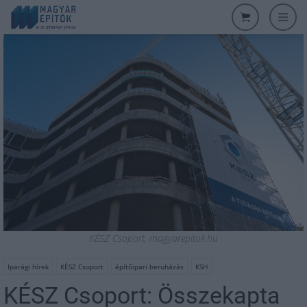
KÉSZ Csoport, magyarepitok.hu
Iparági hírek
KÉSZ Csoport
építőipari beruházás
KSH
KÉSZ Csoport: Összekapta