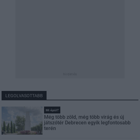
hirdetés
LEGOLVASOTTABB
Mi épül?
Még több zöld, még több virág és új
játszótér Debrecen egyik legfontosabb
terén