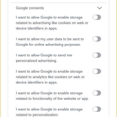
Google consents
I want to allow Google to enable storage
related to advertising like cookies on web or
device identifiers in apps.
I want to allow my user data to be sent to
Google for online advertising purposes.
I want to allow Google to send me
personalized advertising.
Colas
Colas Északkő
építőipari alapanyagok
bányászat
A bányától az autópályáig – 35 éves a Colas Északkő
I want to allow Google to enable storage
related to analytics like cookies on web or
Több mint 80 millió tonna kitermelt és értékesített zúzottkő, 8
device identifiers in apps.
bányaüzem, 3 bontottanyag-befogadó és feldolgozó, 1
értékesítési-logisztikai központ, napjainkban 146 munkavállaló.
I want to allow Google to enable storage
Kijelenthető ugyanakkor, hogy a Colas Északkő Kft. eddigi 35
related to functionality of the website or app.
éves története jóval több a számoknál. Termékeik ott vannak
azokban az utakban, hidakban, vasúti pályákban, vízi
I want to allow Google to enable storage
műtárgyakban, épületekben, amelyek nap mint nap szolgálják a
related to personalization.