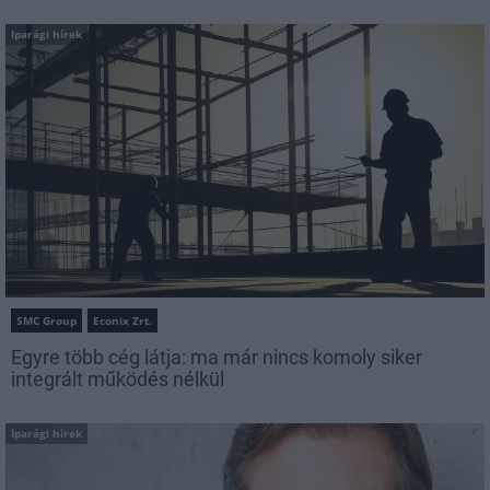
Iparági hírek
SMC Group
Econix Zrt.
Egyre több cég látja: ma már nincs komoly siker
integrált működés nélkül
Iparági hírek