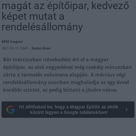
magát az építőipar, kedvező
képet mutat a
rendelésállomány
KÉSZ Csoport
2021.05.13. 10:41 -
Szabó Ákos
Bár márciusban növekedést ért el a magyar
építőipar, az első negyedévet még csekély mínuszban
zárta a termelés volumene alapján. A március végi
rendelésállomány azonban meghaladja az egy évvel
korábbi szintet, ez pedig bíztató a jövőre nézve.
Itt állíthatod be, hogy a Magyar Építők az elsők
között legyen a Google találatokban!