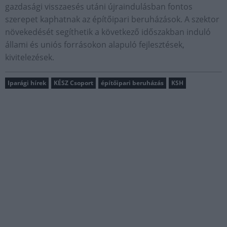
gazdasági visszaesés utáni újraindulásban fontos
szerepet kaphatnak az építőipari beruházások. A szektor
növekedését segíthetik a következő időszakban induló
állami és uniós forrásokon alapuló fejlesztések,
kivitelezések.
Iparági hírek
KÉSZ Csoport
építőipari beruházás
KSH