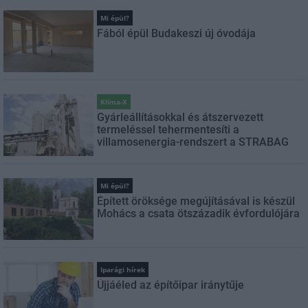
Mi épül?
Fából épül Budakeszi új óvodája
Klíma-X
Gyárleállításokkal és átszervezett
termeléssel tehermentesíti a
villamosenergia-rendszert a STRABAG
Mi épül?
Épített öröksége megújításával is készül
Mohács a csata ötszázadik évfordulójára
Iparági hírek
Újjáéled az építőipar iránytűje