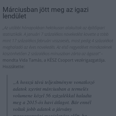
Márciusban jött meg az igazi
lendület
„Az utóbbi hónapokban hektikusan alakultak az építőipari
statisztikák. A januári 7 százalékos növekedést követte a több
mint 17 százalékos februári visszaesés, most pedig 4 százalékot
meghaladó az éves növekedés. Az első negyedévet mindezeknek
köszönhetően 2 százalékos mínuszban zárta az ágazat”
-
mondta Vida Tamás, a KÉSZ Csoport vezérigazgatója.
Hozzátette:
„A hosszú távú teljesítményre vonatkozó
adatok szerint márciusban a termelés
volumene közel 56 százalékkal haladta
meg a 2015-ös havi átlagot. Bár ennél
voltak jobb adatok a járvány
magyarországi megjelenése előtt, ha