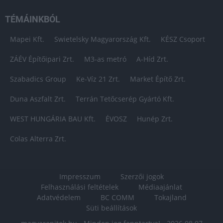
TÉMÁINKBÓL
Mapei Kft.
Swietelsky Magyarország Kft.
KÉSZ Csoport
ZÁÉV Építőipari Zrt.
M3-as metró
A-Híd Zrt.
Szabadics Group
Ke-Víz 21 Zrt.
Market Építő Zrt.
Duna Aszfalt Zrt.
Terrán Tetőcserép Gyártó Kft.
WEST HUNGÁRIA BAU Kft.
ÉVOSZ
Hunép Zrt.
Colas Alterra Zrt.
Impresszum
Szerzői jogok
Felhasználási feltételek
Médiaajánlat
Adatvédelem
BC COMM
Tokajland
Süti beállítások