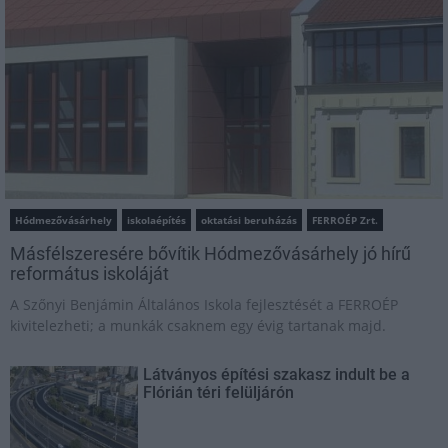
Hódmezővásárhely
iskolaépítés
oktatási beruházás
FERROÉP Zrt.
Másfélszeresére bővítik Hódmezővásárhely jó hírű
református iskoláját
A Szőnyi Benjámin Általános Iskola fejlesztését a FERROÉP
kivitelezheti; a munkák csaknem egy évig tartanak majd.
Látványos építési szakasz indult be a
Flórián téri felüljárón