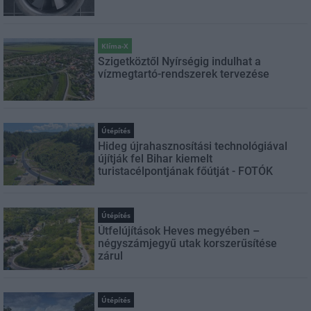
Klíma-X
Szigetköztől Nyírségig indulhat a
vízmegtartó-rendszerek tervezése
Útépítés
Hideg újrahasznosítási technológiával
újítják fel Bihar kiemelt
turistacélpontjának főútját - FOTÓK
Útépítés
Útfelújítások Heves megyében –
négyszámjegyű utak korszerűsítése
zárul
Útépítés