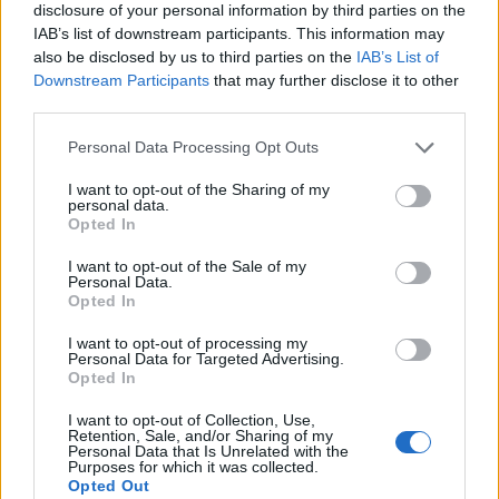
disclosure of your personal information by third parties on the
IAB’s list of downstream participants. This information may
also be disclosed by us to third parties on the
IAB’s List of
Downstream Participants
that may further disclose it to other
third parties.
Please note that this website/app uses one or more Google
Personal Data Processing Opt Outs
services and may gather and store information including but
villamoshálózat fejlesztés
Red Eléctrica
Spanyolország
Franciaország
not limited to your visit or usage behaviour. You may click to
I want to opt-out of the Sharing of my
personal data.
A tengerfenék alatt négy óriáskábellel kötik össze
grant or deny consent to Google and its third-party tags to
Opted In
Spanyolország és Franciaország villamosenergia-
use your data for below specified purposes in below Google
hálózatát
consent section.
I want to opt-out of the Sale of my
Personal Data.
Elkezdődött a Vizcayai-öblön áthaladó, több mint 300 kilométer
Opted In
hosszú, a francia és a spanyol villamosenergia-hálózat
összeköttetését biztosító rendszer tengeri kábeleinek
I want to opt-out of processing my
telepítése. A kivitelezést egy speciális kábelfektető hajó végzi: a
Personal Data for Targeted Advertising.
Opted In
11 ezer tonna kábel befogadására képes jármű helyenként 140
méteres vízmélységben dolgozik. Az Európai Unió közös érdekű
I want to opt-out of Collection, Use,
projektként támogatja a hálózat kiépítését.
Retention, Sale, and/or Sharing of my
Personal Data that Is Unrelated with the
Purposes for which it was collected.
Iparági hírek
Opted Out