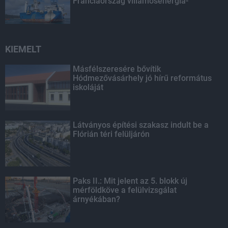
Franciaország villamosenergia-
hálózatát
KIEMELT
Másfélszeresére bővítik
Hódmezővásárhely jó hírű református
iskoláját
Látványos építési szakasz indult be a
Flórián téri felüljárón
Paks II.: Mit jelent az 5. blokk új
mérföldköve a felülvizsgálat
árnyékában?