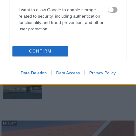
hazai infrastruktúra fejlesztését és működését. A jubileum
alkalom arra is, hogy a vállalat ügyvezetőjével, Cseh Zoltánnal a
I want to allow Google to enable storage
hazai kőbányászat stratégiai szerepéről, aktuális helyzetéről is
related to security, including authentication
beszélgessünk.
functionality and fraud prevention, and other
user protection.
Híd- és közműépítő céget vásárolt fel a
STRABAG Romániában
CONFIRM
Data Deletion
Data Access
Privacy Policy
Újabb csarnokkal bővült az Innovinia
portfoliója Nyíregyházán
Mi épül?