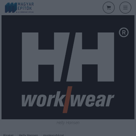
Helly Hansen
Kirakat
Helly Hansen
munkaruházat