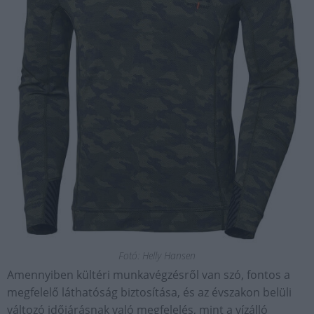
Fotó: Helly Hansen
Amennyiben kültéri munkavégzésről van szó, fontos a
megfelelő láthatóság biztosítása, és az évszakon belüli
változó időjárásnak való megfelelés, mint a vízálló