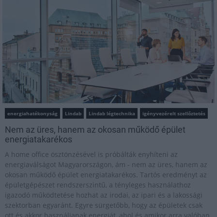
energiahatékonyság
Lindab
Lindab légtechnika
igényvezérelt szellőztetés
Nem az üres, hanem az okosan működő épület
energiatakarékos
A home office ösztönzésével is próbálták enyhíteni az
energiaválságot Magyarországon, ám - nem az üres, hanem az
okosan működő épület energiatakarékos. Tartós eredményt az
épületgépészet rendszerszintű, a tényleges használathoz
igazodó működtetése hozhat az irodai, az ipari és a lakossági
szektorban egyaránt. Egyre sürgetőbb, hogy az épületek csak
ott és akkor használjanak energiát, ahol és amikor arra valóban