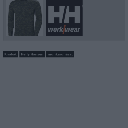
Kirakat
Helly Hansen
munkaruházat