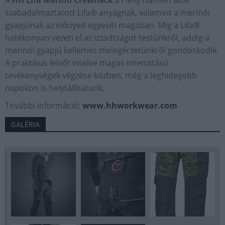
szabadalmaztatott Lifa® anyagnak, valamint a merinói
gyapjúnak az előnyeit egyesíti magában. Míg a Lifa®
hatékonyan vezeti el az izzadtságot testünkről, addig a
merinói gyapjú kellemes melegérzetünkről gondoskodik.
A praktikus felsőt viselve magas intenzitású
tevékenységek végzése közben, még a leghidegebb
napokon is helytállhatunk.
További információ:
www.hhworkwear.com
GALÉRIA