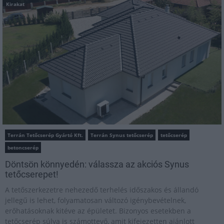
Kirakat
Terrán Tetőcserép Gyártó Kft.
Terrán Synus tetőcserép
tetőcserép
betoncserép
Döntsön könnyedén: válassza az akciós Synus
tetőcserepet!
A tetőszerkezetre nehezedő terhelés időszakos és állandó
jellegű is lehet, folyamatosan változó igénybevételnek,
erőhatásoknak kitéve az épületet. Bizonyos esetekben a
tetőcserép súlya is számottevő, amit kifejezetten ajánlott