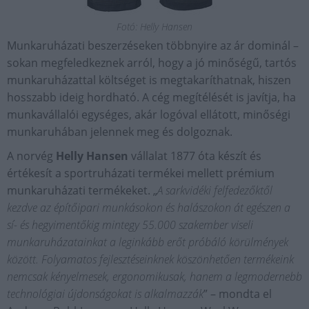
Fotó: Helly Hansen
Munkaruházati beszerzéseken többnyire az ár dominál –
sokan megfeledkeznek arról, hogy a jó minőségű, tartós
munkaruházattal költséget is megtakaríthatnak, hiszen
hosszabb ideig hordható. A cég megítélését is javítja, ha
munkavállalói egységes, akár logóval ellátott, minőségi
munkaruhában jelennek meg és dolgoznak.
A norvég
Helly Hansen
vállalat 1877 óta készít és
értékesít a sportruházati termékei mellett prémium
munkaruházati termékeket. „
A sarkvidéki felfedezőktől
kezdve az építőipari munkásokon és halászokon át egészen a
sí- és hegyimentőkig mintegy 55.000 szakember viseli
munkaruházatainkat a leginkább erőt próbáló körülmények
között. Folyamatos fejlesztéseinknek köszönhetően termékeink
nemcsak kényelmesek, ergonomikusak, hanem a legmodernebb
technológiai újdonságokat is alkalmazzák
” – mondta el