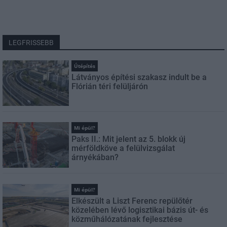
LEGFRISSEBB
Útépítés
Látványos építési szakasz indult be a
Flórián téri felüljárón
Mi épül?
Paks II.: Mit jelent az 5. blokk új
mérföldköve a felülvizsgálat
árnyékában?
Mi épül?
Elkészült a Liszt Ferenc repülőtér
közelében lévő logisztikai bázis út- és
közműhálózatának fejlesztése