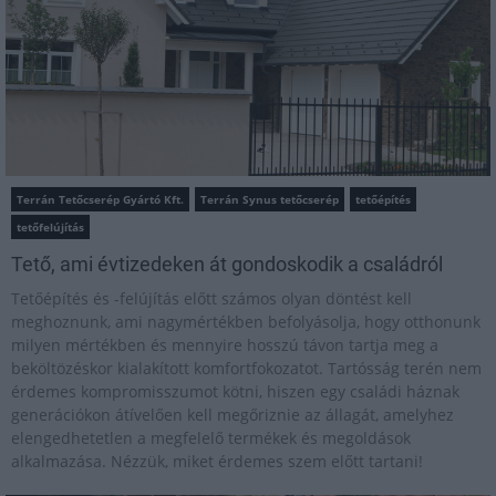
Terrán Tetőcserép Gyártó Kft.
Terrán Synus tetőcserép
tetőépítés
tetőfelújítás
Tető, ami évtizedeken át gondoskodik a családról
Tetőépítés és -felújítás előtt számos olyan döntést kell
meghoznunk, ami nagymértékben befolyásolja, hogy otthonunk
milyen mértékben és mennyire hosszú távon tartja meg a
beköltözéskor kialakított komfortfokozatot. Tartósság terén nem
érdemes kompromisszumot kötni, hiszen egy családi háznak
generációkon átívelően kell megőriznie az állagát, amelyhez
elengedhetetlen a megfelelő termékek és megoldások
alkalmazása. Nézzük, miket érdemes szem előtt tartani!