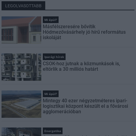
LEGOLVASOTTABB
Mi épül?
Másfélszeresére bővítik
Hódmezővásárhely jó hírű református
iskoláját
Iparági hírek
CSOK-hoz jutnak a közmunkások is,
eltörlik a 30 milliós határt
Mi épül?
Mintegy 40 ezer négyzetméteres ipari-
logisztikai központ készült el a fővárosi
agglomerációban
Energetika