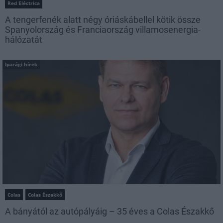
Red Eléctrica
A tengerfenék alatt négy óriáskábellel kötik össze
Spanyolország és Franciaország villamosenergia-
hálózatát
Iparági hírek
Colas
Colas Északkő
A bányától az autópályáig – 35 éves a Colas Északkő