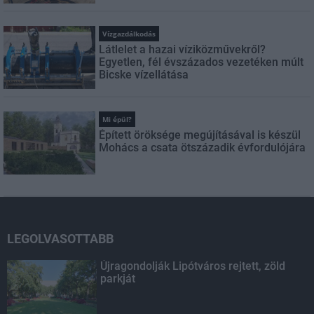
Vízgazdálkodás
Látlelet a hazai víziközművekről?
Egyetlen, fél évszázados vezetéken múlt
Bicske vízellátása
Mi épül?
Épített öröksége megújításával is készül
Mohács a csata ötszázadik évfordulójára
LEGOLVASOTTABB
Újragondolják Lipótváros rejtett, zöld
parkját