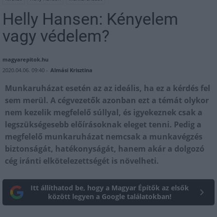
Helly Hansen: Kényelem
vagy védelem?
magyarepitok.hu
2020.04.06. 09:40 -
Almási Krisztina
Munkaruházat esetén az az ideális, ha ez a kérdés fel
sem merül. A cégvezetők azonban ezt a témát olykor
nem kezelik megfelelő súllyal, és igyekeznek csak a
legszükségesebb előírásoknak eleget tenni. Pedig a
megfelelő munkaruházat nemcsak a munkavégzés
biztonságát, hatékonyságát, hanem akár a dolgozó
cég iránti elkötelezettségét is növelheti.
Itt állíthatod be, hogy a Magyar Építők az elsők
között legyen a Google találatokban!