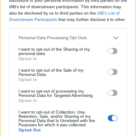
disclosure of your personal information by third parties on the
IAB’s list of downstream participants. This information may
also be disclosed by us to third parties on the
IAB’s List of
Downstream Participants
that may further disclose it to other
third parties.
Please note that this website/app uses one or more Google
Personal Data Processing Opt Outs
services and may gather and store information including but
not limited to your visit or usage behaviour. You may click to
I want to opt-out of the Sharing of my
personal data.
grant or deny consent to Google and its third-party tags to
Opted In
use your data for below specified purposes in below Google
consent section.
I want to opt-out of the Sale of my
Personal Data.
Opted In
I want to opt-out of processing my
Personal Data for Targeted Advertising.
Opted In
I want to opt-out of Collection, Use,
Retention, Sale, and/or Sharing of my
Personal Data that Is Unrelated with the
Purposes for which it was collected.
Opted Out