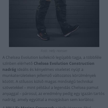
Fotó: Helly Hansen
A Chelsea Evolution kollekció legújabb tagja, a többféle
színben elérhető
Chelsea Evolution Construction
nadrág
ideális és kényelmes viseletet nyújt a
munkaterületeken jellemző változatos körülmények
között. A stílusos külső magas minőségű technikai
szövetekkel – mint például a legendás Chelsea pamut
anyaggal – párosul, az eredmény pedig egy igazán tartós
nadrág, amely egyúttal a mozgásban sem korlátoz.
A
HH Lifa Merino Crewneck
a Helly Hansen által