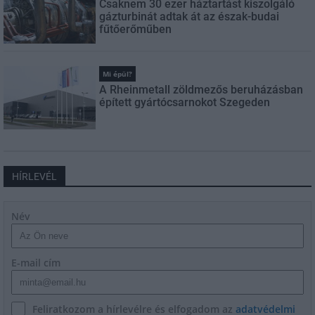
Csaknem 30 ezer háztartást kiszolgáló
gázturbinát adtak át az észak-budai
fűtőerőműben
Mi épül?
A Rheinmetall zöldmezős beruházásban
épített gyártócsarnokot Szegeden
HÍRLEVÉL
Név
E-mail cím
Feliratkozom a hírlevélre és elfogadom az
adatvédelmi