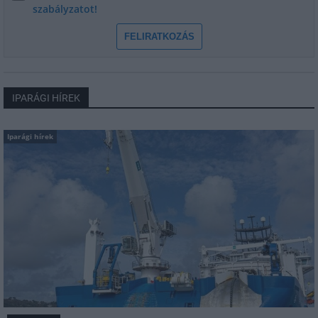
szabályzatot!
FELIRATKOZÁS
IPARÁGI HÍREK
Iparági hírek