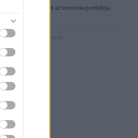
abb csarnokkal bővült az Innovinia portfoliója
yíregyházán
HIRDETÉS