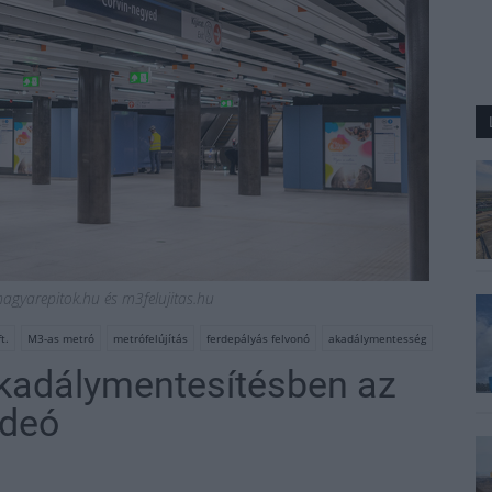
agyarepitok.hu és m3felujitas.hu
t.
M3-as metró
metrófelújítás
ferdepályás felvonó
akadálymentesség
akadálymentesítésben az
ideó