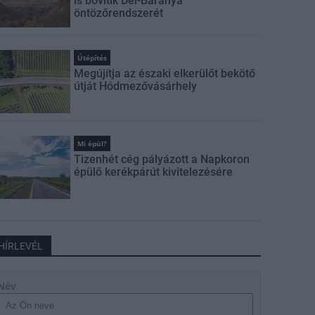
is bővítik Dél-Baranya
öntözőrendszerét
Útépítés
Megújítja az északi elkerülőt bekötő
útját Hódmezővásárhely
Mi épül?
Tizenhét cég pályázott a Napkoron
épülő kerékpárút kivitelezésére
HÍRLEVÉL
Név