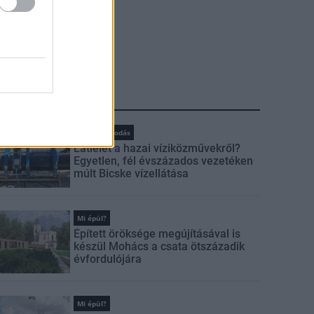
LEGFRISSEBB
Vízgazdálkodás
Látlelet a hazai víziközművekről?
Egyetlen, fél évszázados vezetéken
múlt Bicske vízellátása
Mi épül?
Épített öröksége megújításával is
készül Mohács a csata ötszázadik
évfordulójára
Mi épül?