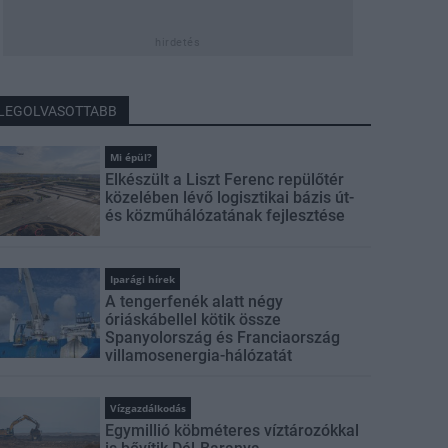
hirdetés
LEGOLVASOTTABB
Mi épül?
Elkészült a Liszt Ferenc repülőtér
közelében lévő logisztikai bázis út-
és közműhálózatának fejlesztése
Iparági hírek
A tengerfenék alatt négy
óriáskábellel kötik össze
Spanyolország és Franciaország
villamosenergia-hálózatát
Vízgazdálkodás
Egymillió köbméteres víztározókkal