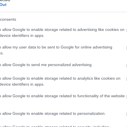
Out
Új
N
consents
amás / magyarepitok.hu
o allow Google to enable storage related to advertising like cookies on
zdődik a Platform Gap Filler (PGF) azaz
evice identifiers in apps.
és a szerelvények közötti átlépési távolság
o allow my user data to be sent to Google for online advertising
s.
to allow Google to send me personalized advertising.
6 centiméteres távolság problémájára a
etsége (MEOSZ) hívta fel a figyelmet, jelezve, hogy a
o allow Google to enable storage related to analytics like cookies on
tene elfogadható értéket – írták.
evice identifiers in apps.
o allow Google to enable storage related to functionality of the website
o allow Google to enable storage related to personalization.
o allow Google to enable storage related to security, including