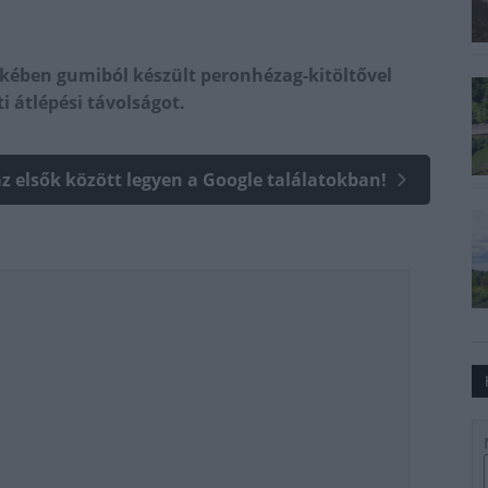
kében gumiból készült peronhézag-kitöltővel
i átlépési távolságot.
az elsők között legyen a Google találatokban!