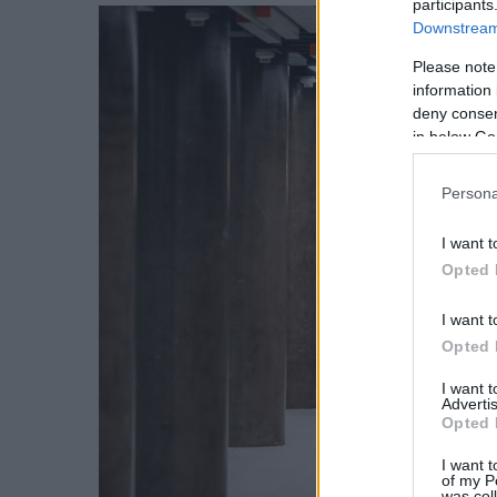
participants
Downstream 
Please note
information 
deny consent
in below Go
Persona
I want t
Opted 
I want t
Opted 
I want 
Advertis
Opted 
I want t
of my P
was col