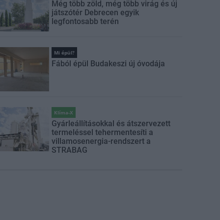
Még több zöld, még több virág és új
játszótér Debrecen egyik
legfontosabb terén
Mi épül?
Fából épül Budakeszi új óvodája
Klíma-X
Gyárleállításokkal és átszervezett
termeléssel tehermentesíti a
villamosenergia-rendszert a
STRABAG