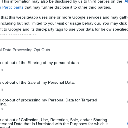
. This information may also be disclosed by us to third parties on the
IA
Participants
that may further disclose it to other third parties.
 that this website/app uses one or more Google services and may gath
including but not limited to your visit or usage behaviour. You may click 
Co
 to Google and its third-party tags to use your data for below specifi
ogle consent section.
A
É
l Data Processing Opt Outs
Ip
o opt-out of the Sharing of my personal data.
In
o opt-out of the Sale of my Personal Data.
In
to opt-out of processing my Personal Data for Targeted
ing.
In
o opt-out of Collection, Use, Retention, Sale, and/or Sharing
ersonal Data that Is Unrelated with the Purposes for which it
I
lected.