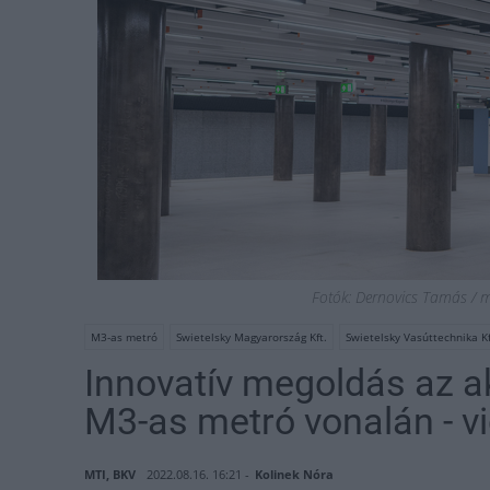
Fotók: Dernovics Tamás / m
M3-as metró
Swietelsky Magyarország Kft.
Swietelsky Vasúttechnika Kf
Innovatív megoldás az 
M3-as metró vonalán - v
MTI, BKV
2022.08.16. 16:21 -
Kolinek Nóra