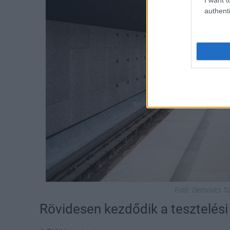
authenti
Fotó: Dernovics T
Rövidesen kezdődik a tesztelési