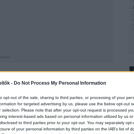
hirdetés
 során az egyenlő esélyű hozzáférés feltételeinek
ítők -
Do Not Process My Personal Information
Ip
az érintettek bevonásával törekszenek a lehető
ényében.
to opt-out of the sale, sharing to third parties, or processing of your per
formation for targeted advertising by us, please use the below opt-out s
sán a
SWIETELSKY Építő Kft.
dolgozik, a vágányépítést
r selection. Please note that after your opt-out request is processed y
ft.
végzi.
eing interest-based ads based on personal information utilized by us or
arországon először az M3-as metrónál alkalmazott
disclosed to third parties prior to your opt-out. You may separately opt-
losure of your personal information by third parties on the IAB’s list of
kalommal is beszámoltunk.