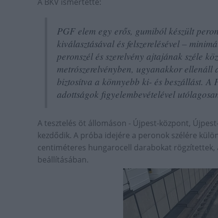
A BKV ismertette:
PGF elem egy erős, gumiból készült peron
kiválasztásával és felszerelésével – minimá
peronszél és szerelvény ajtajának széle kö
metrószerelvényben, ugyanakkor ellenáll a
biztosítva a könnyebb ki- és beszállást. 
adottságok figyelembevételével utólagosan
A tesztelés öt állomáson - Újpest-központ, Újpest
kezdődik. A próba idejére a peronok szélére külön
centiméteres hungarocell darabokat rögzítettek,
beállításában.