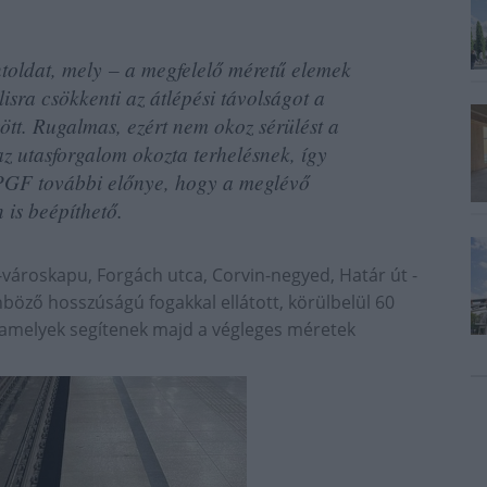
toldat, mely – a megfelelő méretű elemek
lisra csökkenti az átlépési távolságot a
zött. Rugalmas, ezért nem okoz sérülést a
z utasforgalom okozta terhelésnek, így
A PGF további előnye, hogy a meglévő
 is beépíthető.
-városkapu, Forgách utca, Corvin-negyed, Határ út -
böző hosszúságú fogakkal ellátott, körülbelül 60
 amelyek segítenek majd a végleges méretek