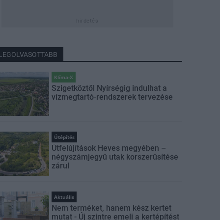
hirdetés
LEGOLVASOTTABB
Klíma-X
Szigetköztől Nyírségig indulhat a
vízmegtartó-rendszerek tervezése
Útépítés
Útfelújítások Heves megyében –
négyszámjegyű utak korszerűsítése
zárul
Aktuális
Nem terméket, hanem kész kertet
mutat - Új szintre emeli a kertépítést