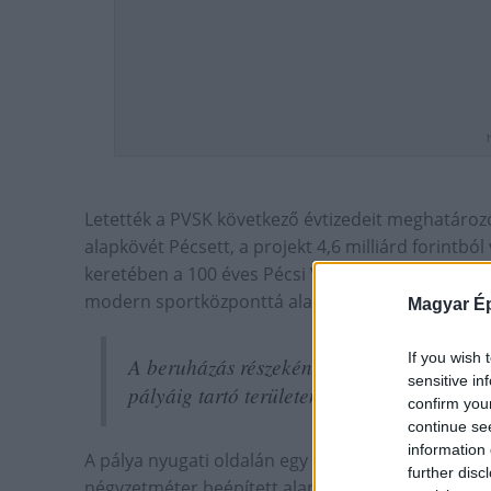
Letették a PVSK következő évtizedeit meghatároz
alapkövét Pécsett, a projekt 4,6 milliárd forintból
keretében a 100 éves Pécsi Vasutas Sportkör (PVSK
modern sportközponttá alakul - derült ki a
pvsk.
Magyar Ép
If you wish 
A beruházás részeként új füves pálya épü
sensitive in
pályáig tartó területen két műfüves kispály
confirm you
continue se
information 
A pálya nyugati oldalán egy 800 fős, fedett lelá
further disc
négyzetméter beépített alapterületű, labdarúgókat