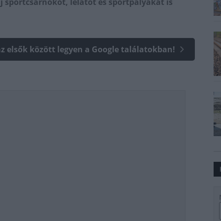
új sportcsarnokot, lelátót és sportpályákat is
az elsők között legyen a Google találatokban!