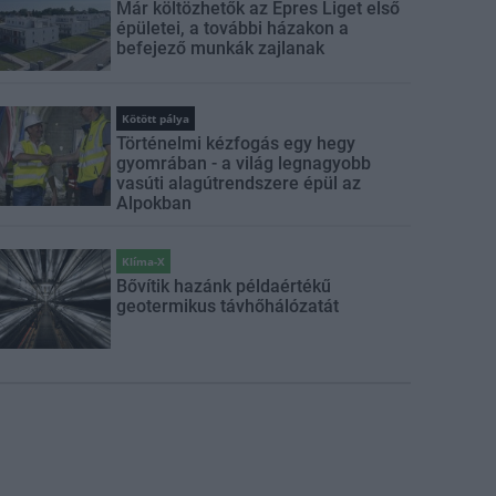
Már költözhetők az Epres Liget első
épületei, a további házakon a
befejező munkák zajlanak
Kötött pálya
Történelmi kézfogás egy hegy
gyomrában - a világ legnagyobb
vasúti alagútrendszere épül az
Alpokban
Klíma-X
Bővítik hazánk példaértékű
geotermikus távhőhálózatát