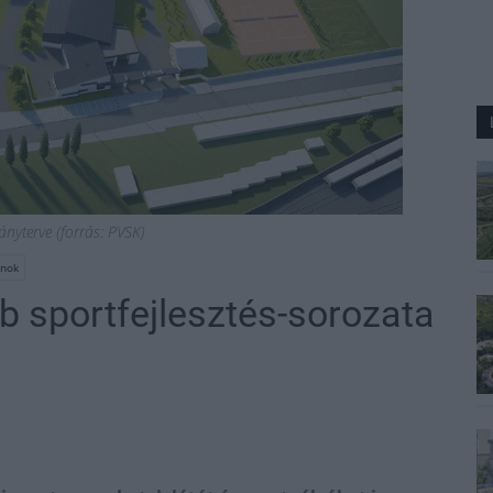
ványterve (forrás: PVSK)
rnok
b sportfejlesztés-sorozata