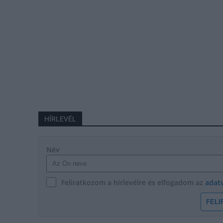
HÍRLEVÉL
Név
Feliratkozom a hírlevélre és elfogadom az
adat
FELI