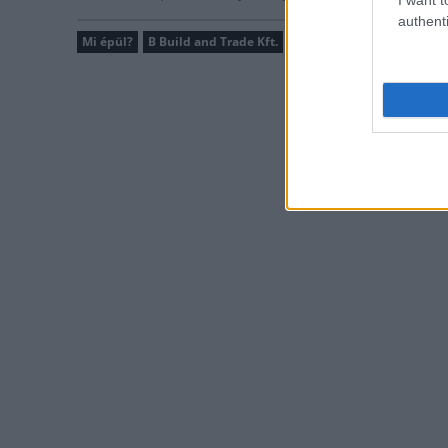
authenti
Mi épül?
B Build and Trade Kft.
Pécs
sportberuházások