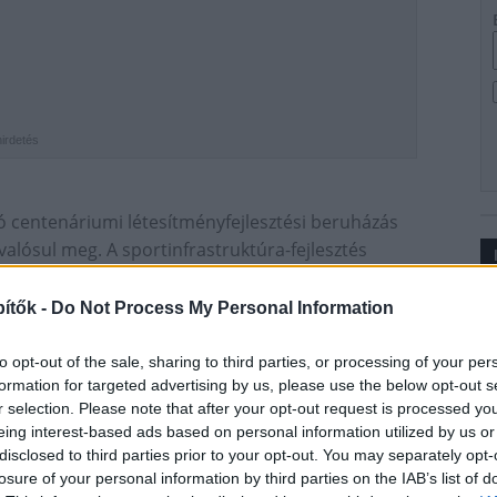
hirdetés
ó centenáriumi létesítményfejlesztési beruházás
 valósul meg. A sportinfrastruktúra-fejlesztés
) Verseny utcai telephelye nagyjából 1,5-2 év alatt
hu
beszámolójából.
Ip
ítők -
Do Not Process My Personal Information
to opt-out of the sale, sharing to third parties, or processing of your per
l, amelynek déli végébe a meglévő műfüves
formation for targeted advertising by us, please use the below opt-out s
át is kialakítanak.
r selection. Please note that after your opt-out request is processed y
eing interest-based ads based on personal information utilized by us or
disclosed to third parties prior to your opt-out. You may separately opt-
tó épül, melyhez kapcsolódóan csaknem 2000
losure of your personal information by third parties on the IAB’s list of
 és a szurkolókat kiszolgáló helyiségek lesznek,