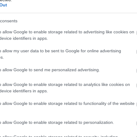
ak, irodák és egyéb kiszolgáló helyiségek épülnek, míg
Out
Új
N
consents
 jövőjét ez a fejlesztés
o allow Google to enable storage related to advertising like cookies on
evice identifiers in apps.
n elmondta, hogy a klub megvásárolta a szomszédos
o allow my user data to be sent to Google for online advertising
bdarúgópálya és egy műfüves gyakorlópálya mellé még
s.
k ki. Mindez azt jelenti, hogy a centenáriumi
ályának edzés-és versenyfeltételein ugrásszerűen
to allow Google to send me personalized advertising.
o allow Google to enable storage related to analytics like cookies on
iós források felhasználásáért felelős államtitkára az
evice identifiers in apps.
et jelent, és az elmúlt száz évben nemcsak a város,
sportklubjává vált.
o allow Google to enable storage related to functionality of the website
tt, ekkor újították fel az atlétikapályát, és bontották
abdarúgópálya körül. A munkálatok októberre
o allow Google to enable storage related to personalization.
p átalakításában, hiszen a bontással felszabadult
o allow Google to enable storage related to security, including