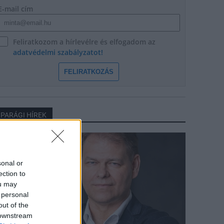
E-mail cím
Feliratkozom a hírlevélre és elfogadom az
adatvédelmi szabályzatot!
FELIRATKOZÁS
IPARÁGI HÍREK
arági hírek
sonal or
ection to
ou may
 personal
out of the
 downstream