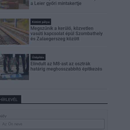
a Leier győri mintakertje
Kötött pálya
Megszűnik a kerülő, közvetlen
vasúti kapcsolat épül Szombathely
és Zalaegerszeg között
Útépítés
Elindult az M8-ast az osztrák
határig meghosszabbító építkezés
HÍRLEVÉL
Név