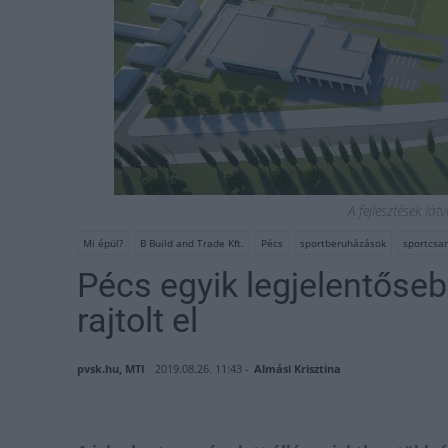
A fejlesztések lát
Mi épül?
B Build and Trade Kft.
Pécs
sportberuházások
sportcsa
Pécs egyik legjelentőseb
rajtolt el
pvsk.hu, MTI
2019.08.26. 11:43 -
Almási Krisztina