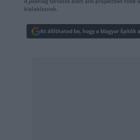
A jelenleg tervezés alatt álló projektben több 
kialakítanak.
Itt állíthatod be, hogy a Magyar Építők 