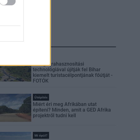
LEGFRISSEBB
Útépítés
Hideg újrahasznosítási
technológiával újítják fel Bihar
kiemelt turistacélpontjának főútját -
FOTÓK
Útépítés
Miért éri meg Afrikában utat
építeni? Minden, amit a GED Afrika
projektről tudni kell
Mi épül?