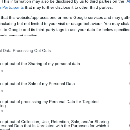
. This information may also be disclosed by us to third parties on the
IA
.
Participants
that may further disclose it to other third parties.
 Kft. kivitelezésében elkészült kosárlabda
 that this website/app uses one or more Google services and may gath
r megépült.
including but not limited to your visit or usage behaviour. You may click 
Co
 to Google and its third-party tags to use your data for below specifi
A
ogle consent section.
É
funkcionális sportcsarnokban
Ip
l Data Processing Opt Outs
oldalon az egyesület jelenlegi szakosztályait kiszolgáló
o opt-out of the Sharing of my personal data.
In
 labdarúgóké lesz, de a parkettaborítású játékteret
nt itt kap majd helyet az ökölvívók terme is.
o opt-out of the Sale of my Personal Data.
In
 egy kondicionáló-rekreációs-rehabilitációs rész is
ett futófolyosó. Az épületegyüttes beépített
to opt-out of processing my Personal Data for Targeted
ing.
In
ínt is érint: a régi Sportcsarnok környékét. Ennek a
o opt-out of Collection, Use, Retention, Sale, and/or Sharing
 egy kosárlabda edzőpályát és a judósok edzőtermeit
ersonal Data that Is Unrelated with the Purposes for which it
I
lected.