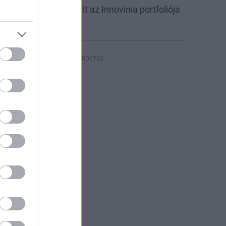
abb csarnokkal bővült az Innovinia portfoliója
yíregyházán
HIRDETÉS