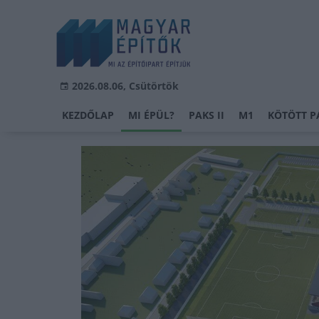
2026.08.06, Csütörtök
KEZDŐLAP
MI ÉPÜL?
PAKS II
M1
KÖTÖTT P