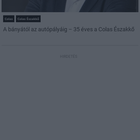
Colas
Colas Északkő
A bányától az autópályáig – 35 éves a Colas Északkő
HIRDETÉS