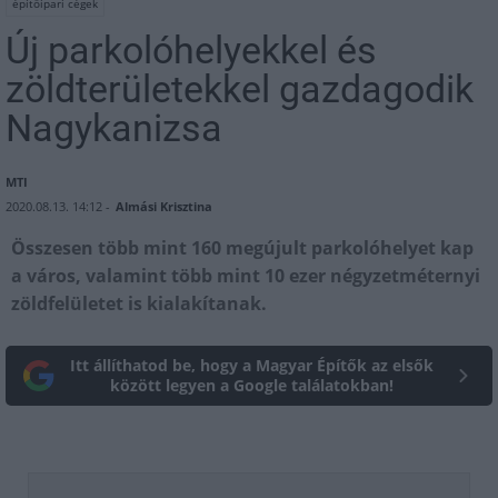
építőipari cégek
Új parkolóhelyekkel és
zöldterületekkel gazdagodik
Nagykanizsa
MTI
2020.08.13. 14:12 -
Almási Krisztina
Összesen több mint 160 megújult parkolóhelyet kap
a város, valamint több mint 10 ezer négyzetméternyi
zöldfelületet is kialakítanak.
Itt állíthatod be, hogy a Magyar Építők az elsők
között legyen a Google találatokban!