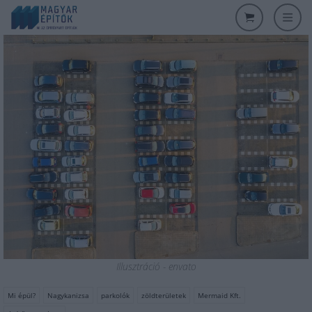
Illusztráció - envato
Mi épül?
Nagykanizsa
parkolók
zöldterületek
Mermaid Kft.