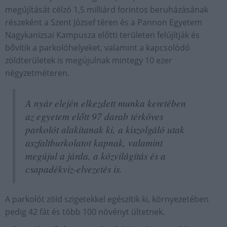
megújítását célzó 1,5 milliárd forintos beruházásának
részeként a Szent József téren és a Pannon Egyetem
Nagykanizsai Kampusza előtti területen felújítják és
bővítik a parkolóhelyeket, valamint a kapcsolódó
zöldterületek is megújulnak mintegy 10 ezer
négyzetméteren.
A nyár elején elkezdett munka keretében
az egyetem előtt 97 darab térköves
parkolót alakítanak ki, a kiszolgáló utak
aszfaltburkolatot kapnak, valamint
megújul a járda, a közvilágítás és a
csapadékvíz-elvezetés is.
A parkolót zöld szigetekkel egészítik ki, környezetében
pedig 42 fát és több 100 növényt ültetnek.