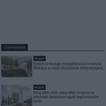
LEGFRISSEBB
Mi épül?
Épített öröksége megújításával is készül
Mohács a csata ötszázadik évfordulójára
Mi épül?
Még több zöld, még több virág és új
játszótér Debrecen egyik legfontosabb
terén