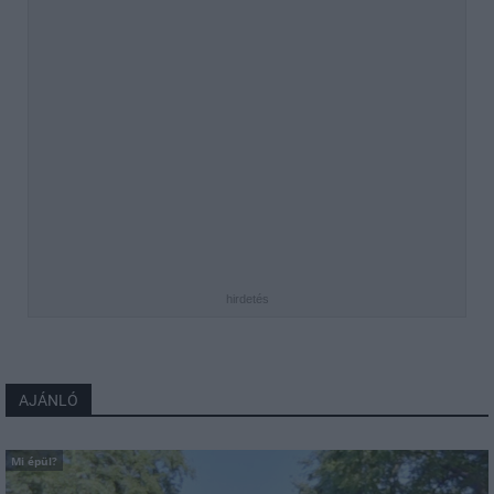
hirdetés
AJÁNLÓ
Mi épül?