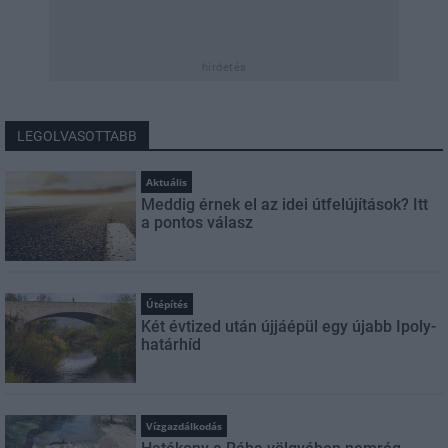
hirdetés
LEGOLVASOTTABB
Aktuális
Meddig érnek el az idei útfelújítások? Itt
a pontos válasz
Útépítés
Két évtized után újjáépül egy újabb Ipoly-
határhíd
Vízgazdálkodás