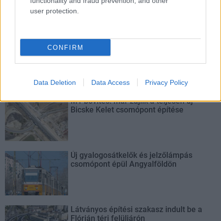
functionality and fraud prevention, and other
user protection.
Tata
műemlék
műemlékfelújítás
restaurálás
Történelmi táj, amelynek minden köve mesél –
megújul a tatai Angolkert
CONFIRM
A projekt részeként megújulnak a területen található
műemlékek, köztük a különleges Műromok, valamint a közeli
Várkanyarban álló Nepomuki Szent János híd és szobor is.
Data Deletion
Data Access
Privacy Policy
M1 bővítés: már zajlik a teljesen új
Bicske Kelet csomópont építése
Új gyalogosátkelők és jelzőlámpás
csomópont épül Angyalföldön
Látványos építési szakasz indult be a
Flórián téri felüljárón