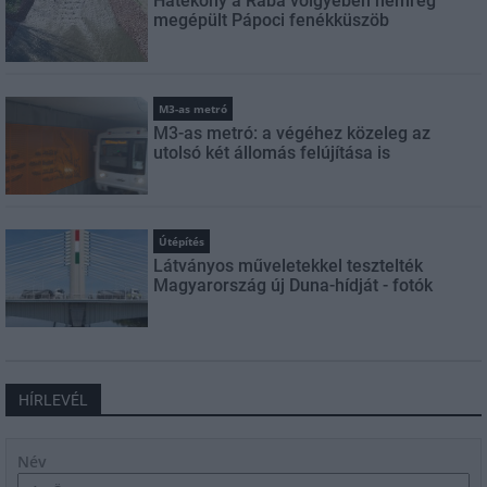
Hatékony a Rába völgyében nemrég
megépült Pápoci fenékküszöb
M3-as metró
M3-as metró: a végéhez közeleg az
utolsó két állomás felújítása is
Útépítés
Látványos műveletekkel tesztelték
Magyarország új Duna-hídját - fotók
HÍRLEVÉL
Név