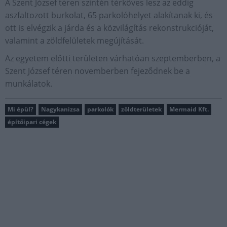
A Szent József téren szintén térköves lesz az eddig
aszfaltozott burkolat, 65 parkolóhelyet alakítanak ki, és
ott is elvégzik a járda és a közvilágítás rekonstrukcióját,
valamint a zöldfelületek megújítását.
Az egyetem előtti területen várhatóan szeptemberben, a
Szent József téren novemberben fejeződnek be a
munkálatok.
Mi épül?
Nagykanizsa
parkolók
zöldterületek
Mermaid Kft.
építőipari cégek