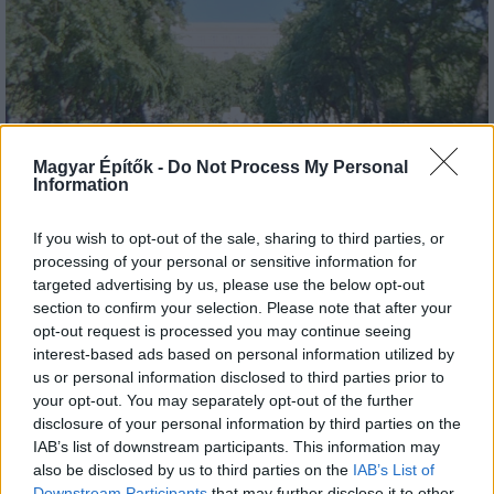
Magyar Építők -
Do Not Process My Personal
Information
If you wish to opt-out of the sale, sharing to third parties, or
Belváros-Lipótváros
parkfelújítás
játszótér
processing of your personal or sensitive information for
Város-Teampannon Kereskedelmi és Szolgáltató Kft.
targeted advertising by us, please use the below opt-out
section to confirm your selection. Please note that after your
Újragondolják Lipótváros rejtett, zöld parkját
opt-out request is processed you may continue seeing
Indulhat a Honvéd tér megújításának tervezése, ahol a
interest-based ads based on personal information utilized by
klímatudatos gondolkodás és a helyi identitás erősítése kerül a
us or personal information disclosed to third parties prior to
középpontba.
your opt-out. You may separately opt-out of the further
disclosure of your personal information by third parties on the
Mi épül?
IAB’s list of downstream participants. This information may
also be disclosed by us to third parties on the
IAB’s List of
Downstream Participants
that may further disclose it to other