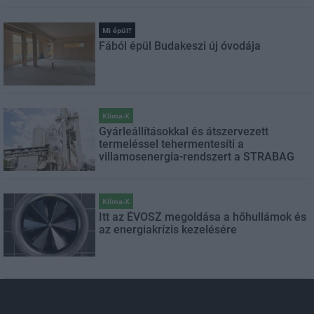
Mi épül?
Fából épül Budakeszi új óvodája
Klíma-X
Gyárleállításokkal és átszervezett
termeléssel tehermentesíti a
villamosenergia-rendszert a STRABAG
Klíma-X
Itt az ÉVOSZ megoldása a hőhullámok és
az energiakrízis kezelésére