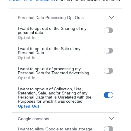
third parties.
Please note that this website/app uses one or more Google
Personal Data Processing Opt Outs
services and may gather and store information including but
not limited to your visit or usage behaviour. You may click to
I want to opt-out of the Sharing of my
personal data.
grant or deny consent to Google and its third-party tags to
Opted In
use your data for below specified purposes in below Google
consent section.
I want to opt-out of the Sale of my
Personal Data.
Opted In
Hódmezővásárhely
iskolaépítés
oktatási beruházás
FERROÉP Zrt.
I want to opt-out of processing my
Másfélszeresére bővítik Hódmezővásárhely jó hírű
Personal Data for Targeted Advertising.
Opted In
református iskoláját
A Szőnyi Benjámin Általános Iskola fejlesztését a FERROÉP
I want to opt-out of Collection, Use,
Retention, Sale, and/or Sharing of my
kivitelezheti; a munkák csaknem egy évig tartanak majd.
Personal Data that Is Unrelated with the
Purposes for which it was collected.
Opted Out
Elkészült a Liszt Ferenc repülőtér
közelében lévő logisztikai bázis út- és
közműhálózatának fejlesztése
Google consents
I want to allow Google to enable storage