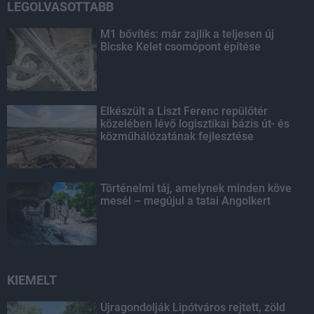
LEGOLVASOTTABB
M1 bővítés: már zajlik a teljesen új
Bicske Kelet csomópont építése
Elkészült a Liszt Ferenc repülőtér
közelében lévő logisztikai bázis út- és
közműhálózatának fejlesztése
Történelmi táj, amelynek minden köve
mesél – megújul a tatai Angolkert
KIEMELT
Újragondolják Lipótváros rejtett, zöld