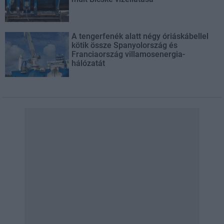
A tengerfenék alatt négy óriáskábellel
kötik össze Spanyolország és
Franciaország villamosenergia-
hálózatát