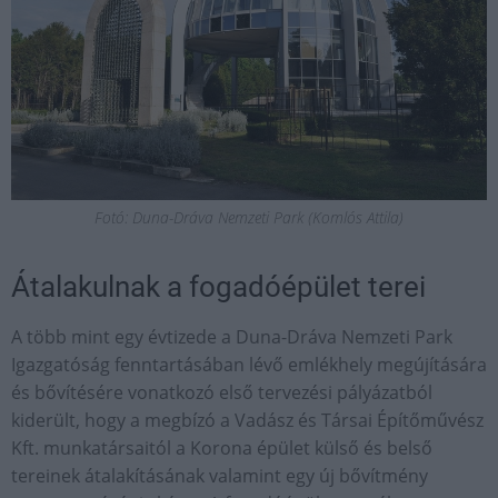
Fotó: Duna-Dráva Nemzeti Park (Komlós Attila)
Átalakulnak a fogadóépület terei
A több mint egy évtizede a Duna-Dráva Nemzeti Park
Igazgatóság fenntartásában lévő emlékhely megújítására
és bővítésére vonatkozó első tervezési pályázatból
kiderült, hogy a megbízó a Vadász és Társai Építőművész
Kft. munkatársaitól a Korona épület külső és belső
tereinek átalakításának valamint egy új bővítmény