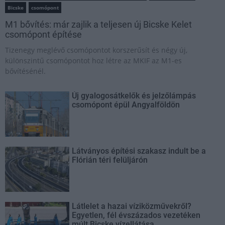
Bicske
csomópont
M1 bővítés: már zajlik a teljesen új Bicske Kelet
csomópont építése
Tizenegy meglévő csomópontot korszerűsít és négy új,
különszintű csomópontot hoz létre az MKIF az M1-es
bővítésénél.
Új gyalogosátkelők és jelzőlámpás
csomópont épül Angyalföldön
Látványos építési szakasz indult be a
Flórián téri felüljárón
Látlelet a hazai víziközművekről?
Egyetlen, fél évszázados vezetéken
múlt Bicske vízellátása