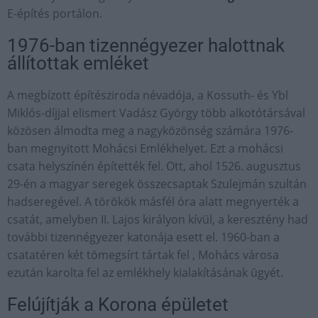
E-építés portálon.
1976-ban tizennégyezer halottnak
állítottak emléket
A megbízott építésziroda névadója, a Kossuth- és Ybl
Miklós-díjjal elismert Vadász György több alkotótársával
közösen álmodta meg a nagyközönség számára 1976-
ban megnyitott Mohácsi Emlékhelyet. Ezt a mohácsi
csata helyszínén építették fel. Ott, ahol 1526. augusztus
29-én a magyar seregek összecsaptak Szulejmán szultán
hadseregével. A törökök másfél óra alatt megnyerték a
csatát, amelyben II. Lajos királyon kívül, a keresztény had
további tizennégyezer katonája esett el. 1960-ban a
csatatéren két tömegsírt tártak fel , Mohács városa
ezután karolta fel az emlékhely kialakításának ügyét.
Felújítják a Korona épületet