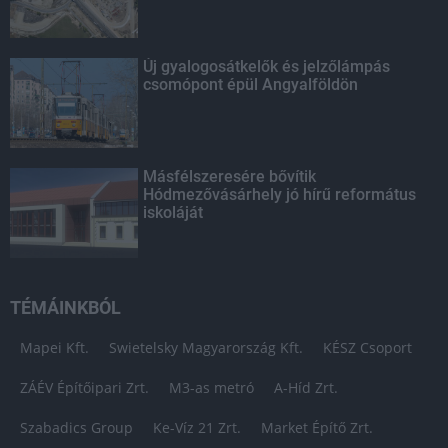
Új gyalogosátkelők és jelzőlámpás
csomópont épül Angyalföldön
Másfélszeresére bővítik
Hódmezővásárhely jó hírű református
iskoláját
TÉMÁINKBÓL
Mapei Kft.
Swietelsky Magyarország Kft.
KÉSZ Csoport
ZÁÉV Építőipari Zrt.
M3-as metró
A-Híd Zrt.
Szabadics Group
Ke-Víz 21 Zrt.
Market Építő Zrt.