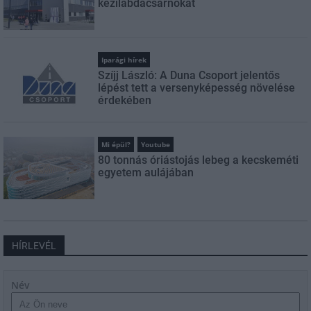
kézilabdacsarnokát
Iparági hírek
Szíjj László: A Duna Csoport jelentős
lépést tett a versenyképesség növelése
érdekében
Mi épül?
Youtube
80 tonnás óriástojás lebeg a kecskeméti
egyetem aulájában
HÍRLEVÉL
Név