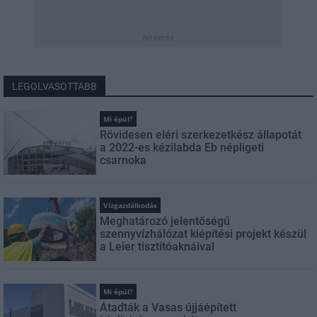
hirdetés
LEGOLVASOTTABB
Mi épül?
Rövidesen eléri szerkezetkész állapotát
a 2022-es kézilabda Eb népligeti
csarnoka
Vízgazdálkodás
Meghatározó jelentőségű
szennyvízhálózat kiépítési projekt készül
a Leier tisztítóaknáival
Mi épül?
Átadták a Vasas újjáépített