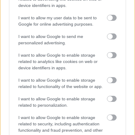
device identifiers in apps.
I want to allow my user data to be sent to
Google for online advertising purposes.
I want to allow Google to send me
personalized advertising.
Hódmezővásárhely
iskolaépítés
oktatási beruházás
FERROÉP Zrt.
I want to allow Google to enable storage
Másfélszeresére bővítik Hódmezővásárhely jó hírű
related to analytics like cookies on web or
református iskoláját
device identifiers in apps.
A Szőnyi Benjámin Általános Iskola fejlesztését a FERROÉP
kivitelezheti; a munkák csaknem egy évig tartanak majd.
I want to allow Google to enable storage
related to functionality of the website or app.
Mi épül?
I want to allow Google to enable storage
related to personalization.
I want to allow Google to enable storage
related to security, including authentication
functionality and fraud prevention, and other