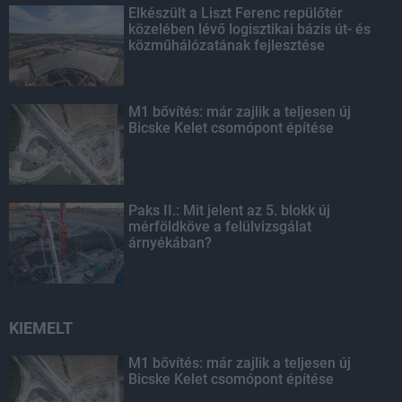
Elkészült a Liszt Ferenc repülőtér
közelében lévő logisztikai bázis út- és
közműhálózatának fejlesztése
M1 bővítés: már zajlik a teljesen új
Bicske Kelet csomópont építése
Paks II.: Mit jelent az 5. blokk új
mérföldköve a felülvizsgálat
árnyékában?
KIEMELT
M1 bővítés: már zajlik a teljesen új
Bicske Kelet csomópont építése