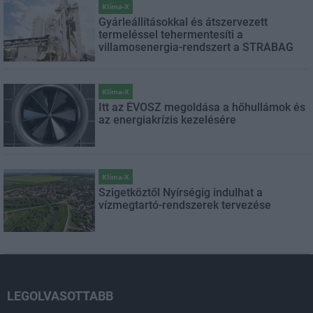
Klíma-X
Gyárleállításokkal és átszervezett
termeléssel tehermentesíti a
villamosenergia-rendszert a STRABAG
Klíma-X
Itt az ÉVOSZ megoldása a hőhullámok és
az energiakrízis kezelésére
Klíma-X
Szigetköztől Nyírségig indulhat a
vízmegtartó-rendszerek tervezése
LEGOLVASOTTABB