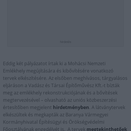
hirdetés
Eddig két pályázatot írtak ki a Mohácsi Nemzeti
Emlékhely megújítására és kibővítésére vonatkozó
tervek elkészítésére. Az elsőben meghívásos, tárgyalásos
eljáráson a Vadász és Társai Építőművész Kft.-t bízták
meg az emlékhely rekonstrukciójának és a bővítések
megtervezésével – olvasható az uniós közbeszerzési
értesítőben megjelent
hirdetményben
. A látványtervek
elkészültek és megkapták az Baranya Vármegyei
Kormányhivatal Építésügyi és Örökségvédelmi
Főosztályának engedélyét is. A tervek
megtekinthetőek