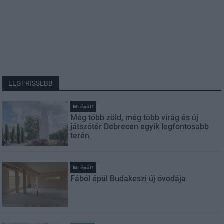
LEGFRISSEBB
Mi épül?
Még több zöld, még több virág és új
játszótér Debrecen egyik legfontosabb
terén
Mi épül?
Fából épül Budakeszi új óvodája