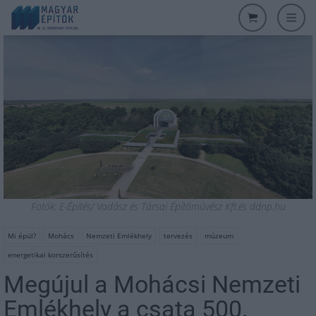
Fotók: E-Építés/ Vadász és Társai Építőművész Kft.és ddnp.hu
Mi épül?
Mohács
Nemzeti Emlékhely
tervezés
múzeum
energetikai korszerűsítés
Megújul a Mohácsi Nemzeti
Emlékhely a csata 500.