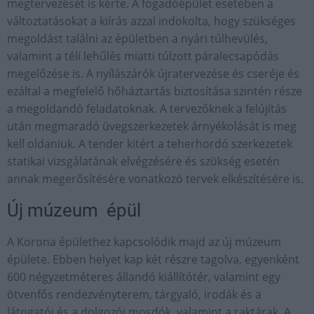
megtervezését is kérte. A fogadóépület esetében a
változtatásokat a kiírás azzal indokolta, hogy szükséges
megoldást találni az épületben a nyári túlhevülés,
valamint a téli lehűlés miatti túlzott páralecsapódás
megelőzése is. A nyílászárók újratervezése és cseréje és
ezáltal a megfelelő hőháztartás biztosítása szintén része
a megoldandó feladatoknak. A tervezőknek a felújítás
után megmaradó üvegszerkezetek árnyékolását is meg
kell oldaniuk. A tender kitért a teherhordó szerkezetek
statikai vizsgálatának elvégzésére és szükség esetén
annak megerősítésére vonatkozó tervek elkészítésére is.
Új múzeum épül
A Korona épülethez kapcsolódik majd az új múzeum
épülete. Ebben helyet kap két részre tagolva, egyenként
600 négyzetméteres állandó kiállítótér, valamint egy
ötvenfős rendezvényterem, tárgyaló, irodák és a
látogatói és a dolgozói mosdók, valamint a raktárak. A