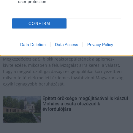
user protection.
CONFIRM
Paks II
Paks
paksi atomerőmű
Paks II. Atomerőmű Zrt.
Paks II.: Mit jelent az 5. blokk új mérföldköve a
Data Deletion
Data Access
Privacy Policy
felülvizsgálat árnyékában?
Megkezdődött az 5. blokk reaktorépületének alaplemez-
kivitelezése, miközben a felülvizsgálat arra keresi a választ,
hogy a megváltozott gazdasági és geopolitikai környezetben
milyen feltételek mellett érdemes továbbvinni Magyarország
egyik legnagyobb beruházását.
Épített öröksége megújításával is készül
Mohács a csata ötszázadik
évfordulójára