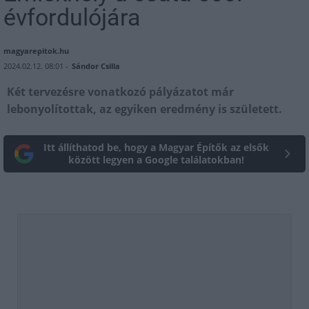
évfordulójára
magyarepitok.hu
2024.02.12. 08:01 -
Sándor Csilla
Két tervezésre vonatkozó pályázatot már
lebonyolítottak, az egyiken eredmény is született.
Itt állíthatod be, hogy a Magyar Építők az elsők
között legyen a Google találatokban!