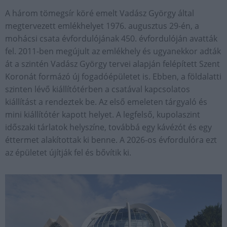
A három tömegsír köré emelt Vadász György által
megtervezett emlékhelyet 1976. augusztus 29-én, a
mohácsi csata évfordulójának 450. évfordulóján avatták
fel. 2011-ben megújult az emlékhely és ugyanekkor adták
át a szintén Vadász György tervei alapján felépített Szent
Koronát formázó új fogadóépületet is. Ebben, a földalatti
szinten lévő kiállítótérben a csatával kapcsolatos
kiállítást a rendeztek be. Az első emeleten tárgyaló és
mini kiállítótér kapott helyet. A legfelső, kupolaszint
időszaki tárlatok helyszíne, továbbá egy kávézót és egy
éttermet alakítottak ki benne. A 2026-os évfordulóra ezt
az épületet újítják fel és bővítik ki.