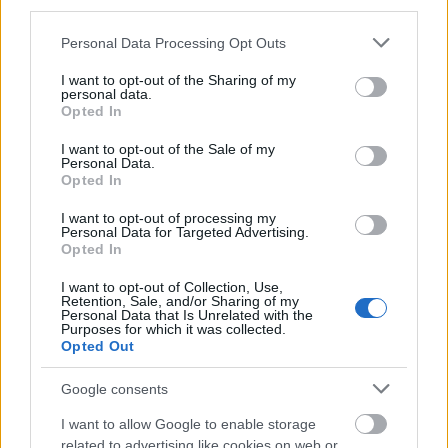
third parties.
Please note that this website/app uses one or more Google
Personal Data Processing Opt Outs
services and may gather and store information including but
not limited to your visit or usage behaviour. You may click to
I want to opt-out of the Sharing of my
personal data.
grant or deny consent to Google and its third-party tags to
Opted In
use your data for below specified purposes in below Google
consent section.
I want to opt-out of the Sale of my
Personal Data.
Opted In
hirdetés
I want to opt-out of processing my
Personal Data for Targeted Advertising.
Opted In
I want to opt-out of Collection, Use,
AJÁNLÓ
Retention, Sale, and/or Sharing of my
Personal Data that Is Unrelated with the
Purposes for which it was collected.
Mi épül?
Opted Out
Google consents
I want to allow Google to enable storage
related to advertising like cookies on web or