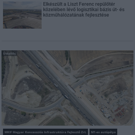
Elkészült a Liszt Ferenc repülőtér
közelében lévő logisztikai bázis út- és
közműhálózatának fejlesztése
Útépítés
MKIF Magyar Koncessziós Infrastruktúra Fejlesztő Zrt.
M1-es autópálya