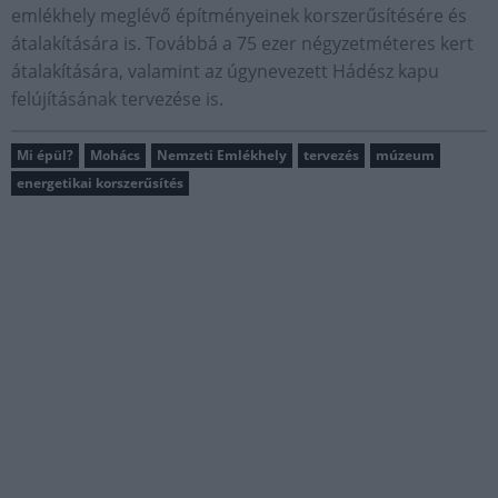
emlékhely meglévő építményeinek korszerűsítésére és
átalakítására is. Továbbá a 75 ezer négyzetméteres kert
átalakítására, valamint az úgynevezett Hádész kapu
felújításának tervezése is.
Mi épül?
Mohács
Nemzeti Emlékhely
tervezés
múzeum
energetikai korszerűsítés