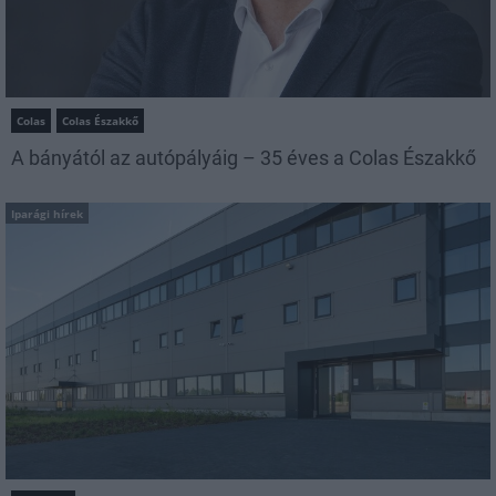
Colas
Colas Északkő
A bányától az autópályáig – 35 éves a Colas Északkő
Iparági hírek