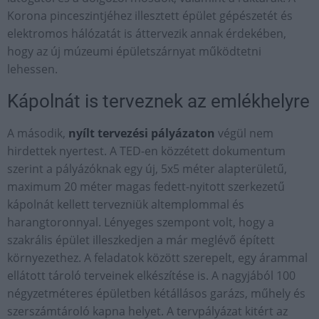
Korona pinceszintjéhez illesztett épület gépészetét és
elektromos hálózatát is áttervezik annak érdekében,
hogy az új múzeumi épületszárnyat működtetni
lehessen.
Kápolnát is terveznek az emlékhelyre
A második,
nyílt tervezési pályázaton
végül nem
hirdettek nyertest. A TED-en közzétett dokumentum
szerint a pályázóknak egy új, 5x5 méter alapterületű,
maximum 20 méter magas fedett-nyitott szerkezetű
kápolnát kellett tervezniük altemplommal és
harangtoronnyal. Lényeges szempont volt, hogy a
szakrális épület illeszkedjen a már meglévő épített
környezethez. A feladatok között szerepelt, egy árammal
ellátott tároló terveinek elkészítése is. A nagyjából 100
négyzetméteres épületben kétállásos garázs, műhely és
szerszámtároló kapna helyet. A tervpályázat kitért az