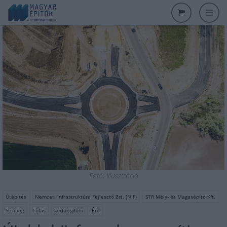
Fotó: Illusztráció
Útépítés
Nemzeti Infrastruktúra Fejlesztő Zrt. (NIF)
STR Mély- és Magasépítő Kft.
Strabag
Colas
körforgalom
Érd