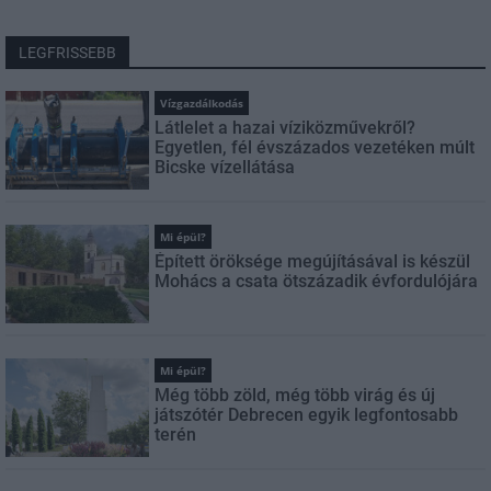
LEGFRISSEBB
Vízgazdálkodás
Látlelet a hazai víziközművekről?
Egyetlen, fél évszázados vezetéken múlt
Bicske vízellátása
Mi épül?
Épített öröksége megújításával is készül
Mohács a csata ötszázadik évfordulójára
Mi épül?
Még több zöld, még több virág és új
játszótér Debrecen egyik legfontosabb
terén