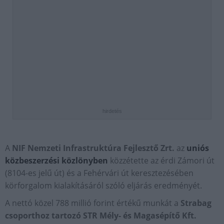
hirdetés
A
NIF Nemzeti Infrastruktúra Fejlesztő Zrt.
az
uniós
közbeszerzési közlönyben
közzétette az érdi Zámori út
(8104-es jelű út) és a Fehérvári út keresztezésében
körforgalom kialakításáról szóló eljárás eredményét.
A nettó közel 788 millió forint értékű munkát a
Strabag
csoporthoz tartozó STR Mély- és Magasépítő Kft.