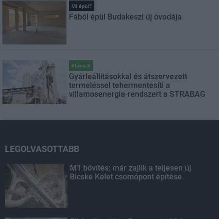
Mi épül?
Fából épül Budakeszi új óvodája
Klíma-X
Gyárleállításokkal és átszervezett
termeléssel tehermentesíti a
villamosenergia-rendszert a STRABAG
LEGOLVASOTTABB
M1 bővítés: már zajlik a teljesen új
Bicske Kelet csomópont építése