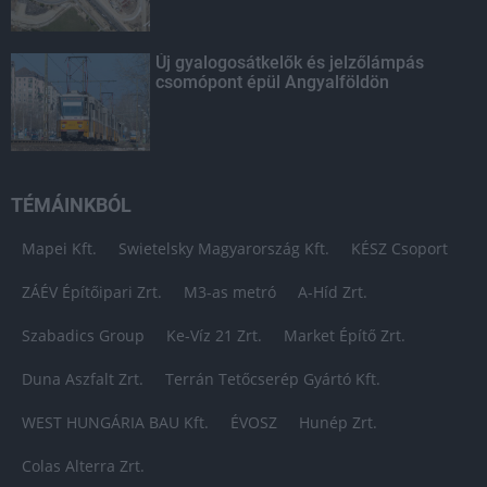
Új gyalogosátkelők és jelzőlámpás
csomópont épül Angyalföldön
TÉMÁINKBÓL
Mapei Kft.
Swietelsky Magyarország Kft.
KÉSZ Csoport
ZÁÉV Építőipari Zrt.
M3-as metró
A-Híd Zrt.
Szabadics Group
Ke-Víz 21 Zrt.
Market Építő Zrt.
Duna Aszfalt Zrt.
Terrán Tetőcserép Gyártó Kft.
WEST HUNGÁRIA BAU Kft.
ÉVOSZ
Hunép Zrt.
Colas Alterra Zrt.