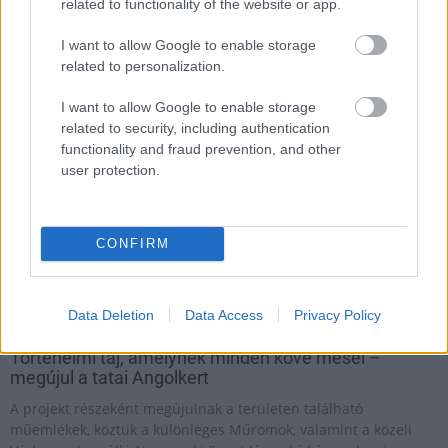
related to functionality of the website or app.
I want to allow Google to enable storage
Aktuális
related to personalization.
I want to allow Google to enable storage
related to security, including authentication
functionality and fraud prevention, and other
user protection.
CONFIRM
Data Deletion
Data Access
Privacy Policy
Tata
műemlék
műemlékfelújítás
restaurálás
Történelmi táj, amelynek minden köve mesél –
megújul a tatai Angolkert
A projekt részeként megújulnak a területen található
műemlékek, köztük a különleges Műromok, valamint a közeli