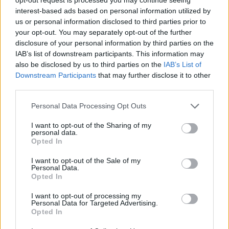
interest-based ads based on personal information utilized by
us or personal information disclosed to third parties prior to
MKIF Magyar Koncessziós Infrastruktúra Fejlesztő Zrt.
M1-es autópálya
your opt-out. You may separately opt-out of the further
disclosure of your personal information by third parties on the
Bicske
csomópont
IAB’s list of downstream participants. This information may
M1 bővítés: már zajlik a teljesen új Bicske Kelet
also be disclosed by us to third parties on the
IAB’s List of
csomópont építése
Downstream Participants
that may further disclose it to other
Tizenegy meglévő csomópontot korszerűsít és négy új,
third parties.
különszintű csomópontot hoz létre az MKIF az M1-es
Please note that this website/app uses one or more Google
Personal Data Processing Opt Outs
bővítésénél.
services and may gather and store information including but
not limited to your visit or usage behaviour. You may click to
I want to opt-out of the Sharing of my
Útépítés
personal data.
grant or deny consent to Google and its third-party tags to
Opted In
use your data for below specified purposes in below Google
consent section.
I want to opt-out of the Sale of my
Personal Data.
Opted In
I want to opt-out of processing my
Personal Data for Targeted Advertising.
Opted In