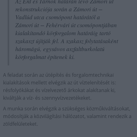
Az Érd és Tárnok határán lévő Zámori út
rekonstrukciója során a Zámori út −
Vadlúd utca csomópont határától a
Zámori út − Fehérvári út csomópontjában
kialakítandó körforgalom határáig tartó
szakaszt újítják fel.
A szakasz folytatásaként
háromágú, egysávos aszfaltburkolatú
körforgalmat építenek ki.
A feladat során az útépítés és forgalomtechnikai
kialakítások mellett elvégzik az út víztelenítését is:
résfolyókákat és vízelvezető árkokat alakítanak ki,
kiváltják a víz- és szennyvízvezetékeket.
A munka során elvégzik a szükséges közműkiváltásokat,
módosítják a közvilágítási hálózatot, valamint rendezik a
zöldfelületeket.