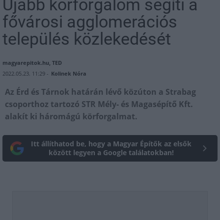
Újabb körforgalom segíti a
fővárosi agglomerációs
település közlekedését
magyarepitok.hu, TED
2022.05.23. 11:29 -
Kolinek Nóra
Az Érd és Tárnok határán lévő közúton a Strabag
csoporthoz tartozó STR Mély- és Magasépítő Kft.
alakít ki háromágú körforgalmat.
Itt állíthatod be, hogy a Magyar Építők az elsők
között legyen a Google találatokban!