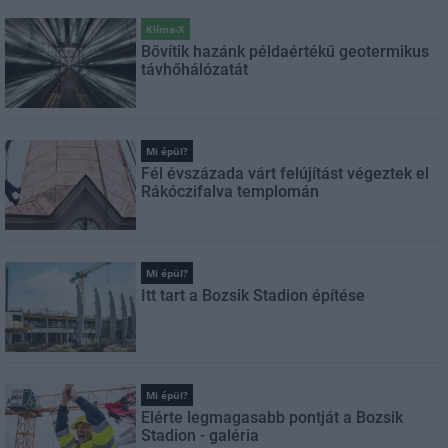
Klíma-X
Bővítik hazánk példaértékű geotermikus
távhőhálózatát
Mi épül?
Fél évszázada várt felújítást végeztek el
Rákóczifalva templomán
Mi épül?
Itt tart a Bozsik Stadion építése
Mi épül?
Elérte legmagasabb pontját a Bozsik
Stadion - galéria