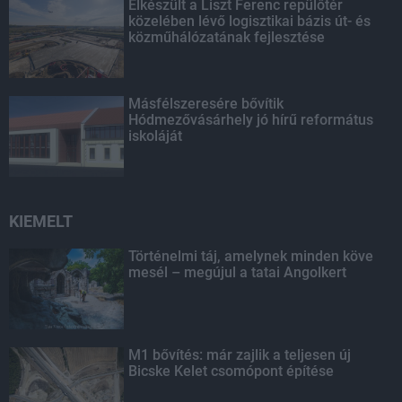
Elkészült a Liszt Ferenc repülőtér
közelében lévő logisztikai bázis út- és
közműhálózatának fejlesztése
Másfélszeresére bővítik
Hódmezővásárhely jó hírű református
iskoláját
KIEMELT
Történelmi táj, amelynek minden köve
mesél – megújul a tatai Angolkert
M1 bővítés: már zajlik a teljesen új
Bicske Kelet csomópont építése