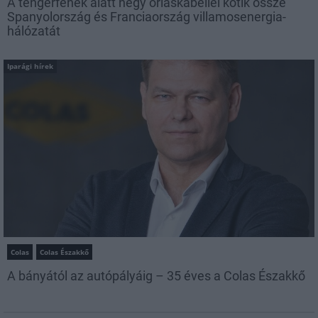
A tengerfenék alatt négy óriáskábellel kötik össze
Spanyolország és Franciaország villamosenergia-
hálózatát
Iparági hírek
Colas
Colas Északkő
A bányától az autópályáig – 35 éves a Colas Északkő