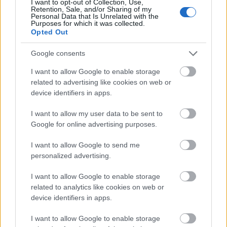
I want to opt-out of Collection, Use,
Retention, Sale, and/or Sharing of my
Personal Data that Is Unrelated with the
Purposes for which it was collected.
Opted Out
Flórián tér
KM Építő Kft.
HE-DO
BKK
Látványos építési szakasz indult be a Flórián téri
Google consents
felüljárón
I want to allow Google to enable storage
A tartós nyári hőség jelentős kihívás elé állítja a KM Építőt,
related to advertising like cookies on web or
ennek ellenére folyamatosan halad az aszfaltozás.
device identifiers in apps.
Hideg újrahasznosítási technológiával
I want to allow my user data to be sent to
újítják fel Bihar kiemelt
Google for online advertising purposes.
turistacélpontjának főútját - FOTÓK
I want to allow Google to send me
personalized advertising.
Útfelújítások Heves megyében –
I want to allow Google to enable storage
négyszámjegyű utak korszerűsítése
related to analytics like cookies on web or
zárul
device identifiers in apps.
I want to allow Google to enable storage