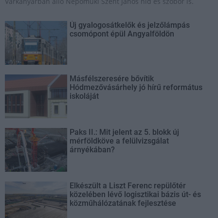
Várkanyarban álló Nepomuki Szent János híd és szobor is.
Új gyalogosátkelők és jelzőlámpás
csomópont épül Angyalföldön
Másfélszeresére bővítik
Hódmezővásárhely jó hírű református
iskoláját
Paks II.: Mit jelent az 5. blokk új
mérföldköve a felülvizsgálat
árnyékában?
Elkészült a Liszt Ferenc repülőtér
közelében lévő logisztikai bázis út- és
közműhálózatának fejlesztése