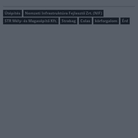
Útépítés
Nemzeti Infrastruktúra Fejlesztő Zrt. (NIF)
STR Mély- és Magasépítő Kft.
Strabag
Colas
körforgalom
Érd