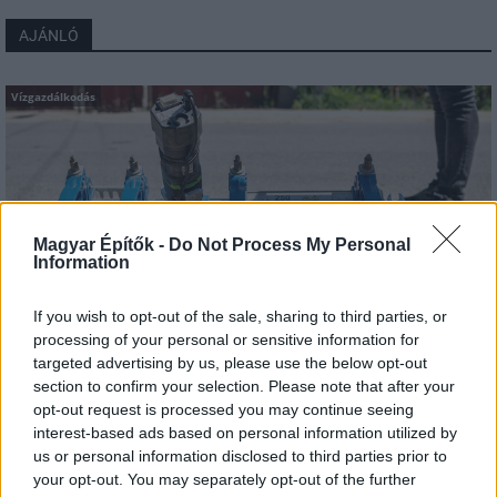
AJÁNLÓ
Vízgazdálkodás
Magyar Építők -
Do Not Process My Personal
Information
If you wish to opt-out of the sale, sharing to third parties, or
processing of your personal or sensitive information for
targeted advertising by us, please use the below opt-out
section to confirm your selection. Please note that after your
Bicske
Sárépszer Építőipari Kft.
közműfejlesztés
ivóvíz közmű-hálózat
opt-out request is processed you may continue seeing
Látlelet a hazai víziközművekről? Egyetlen, fél
interest-based ads based on personal information utilized by
évszázados vezetéken múlt Bicske vízellátása
us or personal information disclosed to third parties prior to
A Fejér megyei település nemcsak egy elöregedett, stratégiai
your opt-out. You may separately opt-out of the further