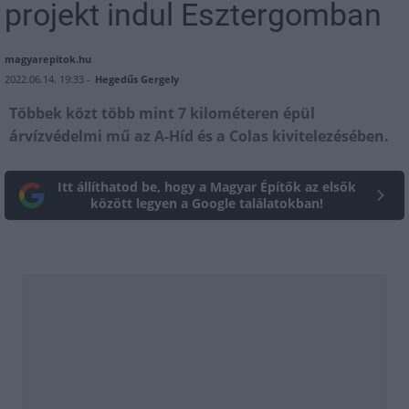
projekt indul Esztergomban
magyarepitok.hu
2022.06.14. 19:33 -
Hegedűs Gergely
Többek közt több mint 7 kilométeren épül
árvízvédelmi mű az A-Híd és a Colas kivitelezésében.
Itt állíthatod be, hogy a Magyar Építők az elsők
között legyen a Google találatokban!