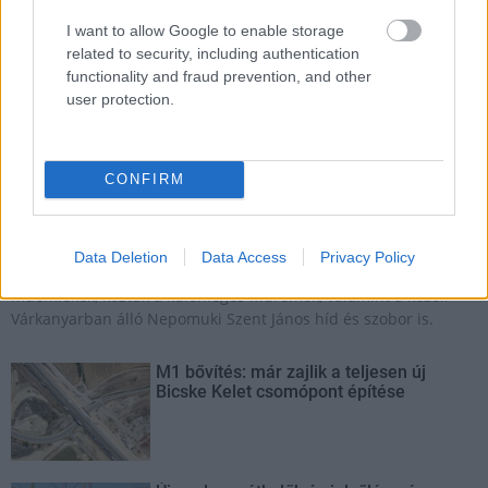
I want to allow Google to enable storage
related to security, including authentication
functionality and fraud prevention, and other
user protection.
CONFIRM
Tata
műemlék
műemlékfelújítás
restaurálás
Történelmi táj, amelynek minden köve mesél –
megújul a tatai Angolkert
Data Deletion
Data Access
Privacy Policy
A projekt részeként megújulnak a területen található
műemlékek, köztük a különleges Műromok, valamint a közeli
Várkanyarban álló Nepomuki Szent János híd és szobor is.
M1 bővítés: már zajlik a teljesen új
Bicske Kelet csomópont építése