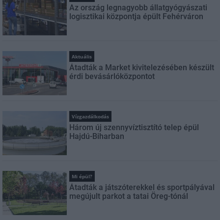
Az ország legnagyobb állatgyógyászati
logisztikai központja épült Fehérváron
Aktuális
Átadták a Market kivitelezésében készült
érdi bevásárlóközpontot
Vízgazdálkodás
Három új szennyvíztisztító telep épül
Hajdú-Biharban
Mi épül?
Átadták a játszóterekkel és sportpályával
megújult parkot a tatai Öreg-tónál