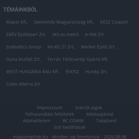
TÉMÁINKBÓL
Mapei Kft.
Swietelsky Magyarország Kft.
KÉSZ Csoport
ZÁÉV Építőipari Zrt.
M3-as metró
A-Híd Zrt.
Szabadics Group
Ke-Víz 21 Zrt.
Market Építő Zrt.
Duna Aszfalt Zrt.
Terrán Tetőcserép Gyártó Kft.
WEST HUNGÁRIA BAU Kft.
ÉVOSZ
Hunép Zrt.
Colas Alterra Zrt.
Impresszum
Szerzői jogok
Felhasználási feltételek
Médiaajánlat
Adatvédelem
BC COMM
Tokajland
Süti beállítások
magyarepitok.hu - Minden jog fenntartva! - 2026.08.08