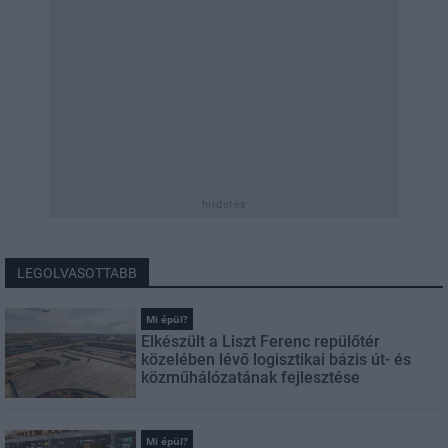
hirdetés
LEGOLVASOTTABB
Mi épül?
Elkészült a Liszt Ferenc repülőtér
közelében lévő logisztikai bázis út- és
közműhálózatának fejlesztése
Mi épül?