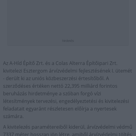
hirdetés
Az A-Híd Építő Zrt. és a Colas Alterra Építőipari Zrt.
kivitelezi Esztergom árvízvédelmi fejlesztésének I. ütemét
- derült ki az uniós közbeszerzési értesítőből. A
szerződéses értéken nettó 22,395 milliárd forintos
beruházás hirdetménye a szóban forgó vízi
létesítmények tervezési, engedélyeztetési és kivitelezési
feladatait egyaránt részletesen előírja a nyertesek
számára.
A kivitelezés paramétereiből kiderül, árvízvédelmi védmű
7337 méter hosszan jön létre, amiből árvízvédelmi töltés