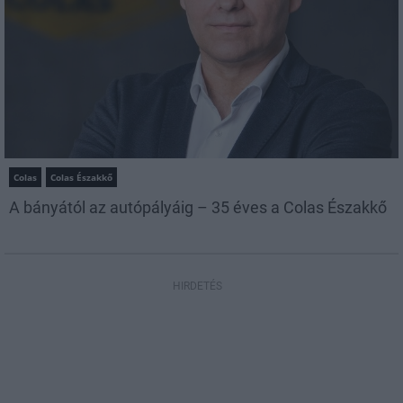
Colas
Colas Északkő
A bányától az autópályáig – 35 éves a Colas Északkő
HIRDETÉS