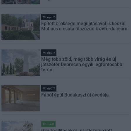
Mi épül?
Épített öröksége megújításával is készül
Mohács a csata ötszázadik évfordulójára
Mi épül?
Még több zöld, még több virág és új
játszótér Debrecen egyik legfontosabb
terén
Mi épül?
Fából épül Budakeszi új óvodája
Klíma-X
Gyárleállításokkal és átszervezett