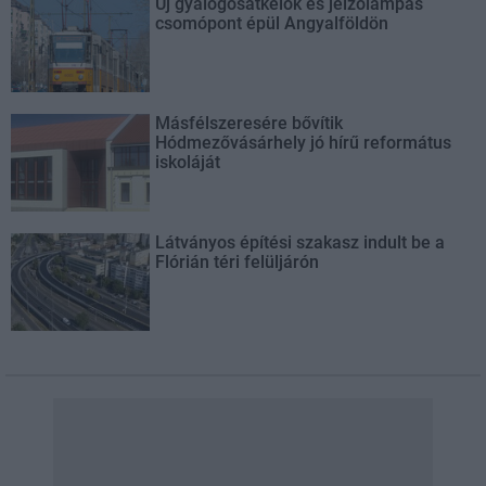
Új gyalogosátkelők és jelzőlámpás
csomópont épül Angyalföldön
Másfélszeresére bővítik
Hódmezővásárhely jó hírű református
iskoláját
Látványos építési szakasz indult be a
Flórián téri felüljárón