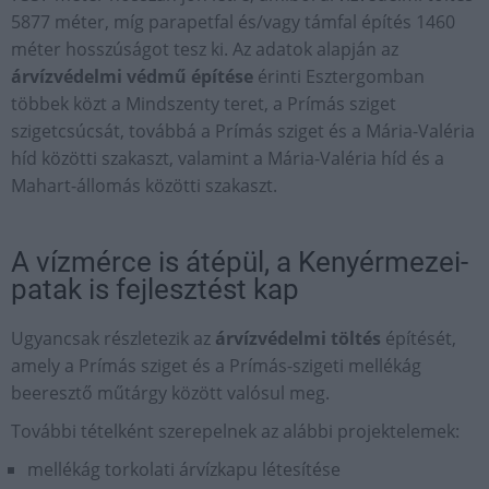
5877 méter, míg parapetfal és/vagy támfal építés 1460
méter hosszúságot tesz ki. Az adatok alapján az
árvízvédelmi védmű építése
érinti Esztergomban
többek közt a Mindszenty teret, a Prímás sziget
szigetcsúcsát, továbbá a Prímás sziget és a Mária-Valéria
híd közötti szakaszt, valamint a Mária-Valéria híd és a
Mahart-állomás közötti szakaszt.
A vízmérce is átépül, a Kenyérmezei-
patak is fejlesztést kap
Ugyancsak részletezik az
árvízvédelmi töltés
építését,
amely a Prímás sziget és a Prímás-szigeti mellékág
beeresztő műtárgy között valósul meg.
További tételként szerepelnek az alábbi projektelemek:
mellékág torkolati árvízkapu létesítése