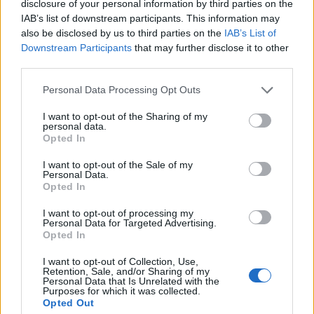
jelentőségű ivóvíz-fővezetéket cserél le.
disclosure of your personal information by third parties on the
IAB’s list of downstream participants. This information may
also be disclosed by us to third parties on the
IAB’s List of
Vízgazdálkodás
Downstream Participants
that may further disclose it to other
third parties.
Please note that this website/app uses one or more Google
Personal Data Processing Opt Outs
services and may gather and store information including but
not limited to your visit or usage behaviour. You may click to
I want to opt-out of the Sharing of my
personal data.
grant or deny consent to Google and its third-party tags to
Opted In
use your data for below specified purposes in below Google
consent section.
I want to opt-out of the Sale of my
Personal Data.
Opted In
I want to opt-out of processing my
Szeged
Veolia Mélyépítő Magyarország Kft.
Délút Építő és Bányászati Kft.
Personal Data for Targeted Advertising.
ivóvíz
Opted In
Szabadulnak Szegeden az azbesztcement és
I want to opt-out of Collection, Use,
öntöttvas csövektől
Retention, Sale, and/or Sharing of my
Personal Data that Is Unrelated with the
Purposes for which it was collected.
Végére érnek a Jósika utca felújításának, korszerűsítik a
Opted Out
Kazinczy utcát is: folytatódik Szeged vízvezetékeinek cseréje a