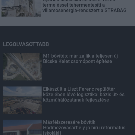
termeléssel tehermentesíti a
villamosenergia-rendszert a STRABAG
LEGOLVASOTTABB
M1 bővítés: már zajlik a teljesen új
Bicske Kelet csomópont építése
Elkészült a Liszt Ferenc repülőtér
közelében lévő logisztikai bázis út- és
közműhálózatának fejlesztése
Másfélszeresére bővítik
Hódmezővásárhely jó hírű református
iskoláját