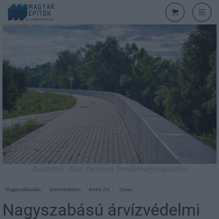
Illusztráció - Fotó: Dernovics Tamás/magyarepitok.hu
Vízgazdálkodás
árvízvédelem
A-Híd Zrt.
Colas
Nagyszabású árvízvédelmi