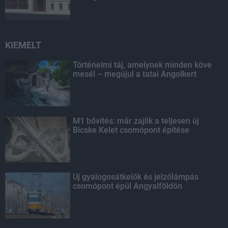
KIEMELT
Történelmi táj, amelynek minden köve
mesél – megújul a tatai Angolkert
M1 bővítés: már zajlik a teljesen új
Bicske Kelet csomópont építése
Új gyalogosátkelők és jelzőlámpás
csomópont épül Angyalföldön