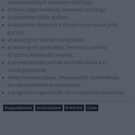
(vízszintszabályzó vasbeton műtárgy);
Prímás-szigeti mellékág beeresztő műtárgy;
árvízvédelmi töltés építése;
árvízvédelmi fejlesztés a Kenyérmezei-patak jobb
partján;
az esztergomi vízmérce átépítése;
az esztergomi gátőrtelep, bekötőút, parkoló
és közmű kivitelezési munkái;
a projekthez kapcsolódó közműkiváltások és
műtárgyépítések;
mederbeavatkozások, lefolyásjavító intézkedések,
természetvédelmi kompenzáció;
a projekthez kapcsolódó városi fejlesztési feladatok.
Vízgazdálkodás
árvízvédelem
A-Híd Zrt.
Colas