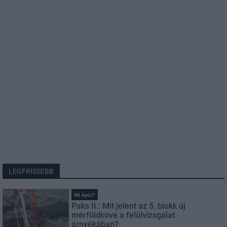
LEGFRISSEBB
Mi épül?
Paks II.: Mit jelent az 5. blokk új
mérföldköve a felülvizsgálat
árnyékában?