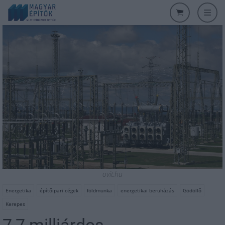
ovit.hu
Energetika
építőipari cégek
földmunka
energetikai beruházás
Gödöllő
Kerepes
7,7 milliárdos