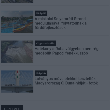
Mi épül?
A miskolci Selyemréti Strand
megújulásával folytatódnak a
fürdőfejlesztések
Vízgazdálkodás
Hatékony a Rába völgyében nemrég
megépült Pápoci fenékküszöb
Útépítés
Látványos műveletekkel tesztelték
Magyarország új Duna-hídját - fotók
HÍRLEVÉL