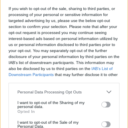
If you wish to opt-out of the sale, sharing to third parties, or
processing of your personal or sensitive information for
targeted advertising by us, please use the below opt-out
section to confirm your selection. Please note that after your
opt-out request is processed you may continue seeing
interest-based ads based on personal information utilized by
us or personal information disclosed to third parties prior to
your opt-out. You may separately opt-out of the further
disclosure of your personal information by third parties on the
IAB’s list of downstream participants. This information may
Horvátország
LNG
cseppfolyósított földgáz
Krk LNG terminál
also be disclosed by us to third parties on the
IAB’s List of
Befejező szakaszban a Magyarország felé vezető
Downstream Participants
that may further disclose it to other
gázszállítási útvonal bővítése
third parties.
A két, összesen mintegy 122 kilométer hosszú horvátországi
Please note that this website/app uses one or more Google
Personal Data Processing Opt Outs
gázvezeték elkészültével megduplázódhat a Magyarország felé
services and may gather and store information including but
irányuló szállítási kapacitás. Ehhez el kell készülnie a Bosiljevo–
not limited to your visit or usage behaviour. You may click to
I want to opt-out of the Sharing of my
Sziszek és Kozarac–Sziszek közötti vezetéképítéssel, amelyek a
personal data.
grant or deny consent to Google and its third-party tags to
Opted In
Krk LNG-terminálhoz kapcsolódó stratégiai infrastruktúra-
use your data for below specified purposes in below Google
fejlesztés részei.
consent section.
I want to opt-out of the Sale of my
Personal Data.