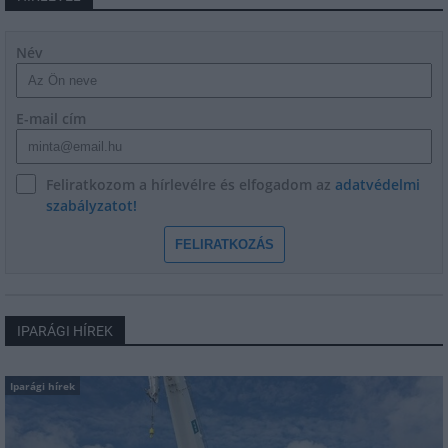
Név
E-mail cím
Feliratkozom a hírlevélre és elfogadom az
adatvédelmi
szabályzatot!
FELIRATKOZÁS
IPARÁGI HÍREK
Iparági hírek