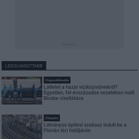
hirdetés
LEGOLVASOTTABB
Vízgazdálkodás
Látlelet a hazai víziközművekről?
Egyetlen, fél évszázados vezetéken múlt
Bicske vízellátása
Útépítés
Látványos építési szakasz indult be a
Flórián téri felüljárón