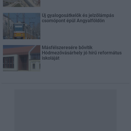
Új gyalogosátkelők és jelzőlámpás
csomópont épül Angyalföldön
Másfélszeresére bővítik
Hódmezővásárhely jó hírű református
iskoláját