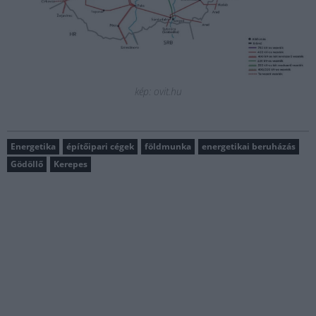
kép: ovit.hu
Energetika
építőipari cégek
földmunka
energetikai beruházás
Gödöllő
Kerepes