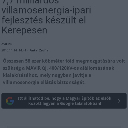
villamosenergia-ipari
fejlesztés készült el
Kerepesen
ovit.hu
2016.11.14. 14:41 -
Antal Zsófia
Összesen 58 ezer köbméter föld megmozgatására volt
szükség a MAVIR új, 400/120kV-os alállomásának
kialakításához, mely nagyban javítja a
villamosenergia ellátás biztonságát.
Itt állíthatod be, hogy a Magyar Építők az elsők
között legyen a Google találatokban!