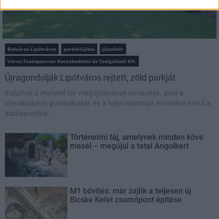
Belváros-Lipótváros
parkfelújítás
játszótér
Város-Teampannon Kereskedelmi és Szolgáltató Kft.
Újragondolják Lipótváros rejtett, zöld parkját
Indulhat a Honvéd tér megújításának tervezése, ahol a
klímatudatos gondolkodás és a helyi identitás erősítése kerül a
középpontba.
Történelmi táj, amelynek minden köve
mesél – megújul a tatai Angolkert
M1 bővítés: már zajlik a teljesen új
Bicske Kelet csomópont építése