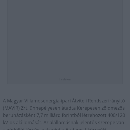
hirdetés
A Magyar Villamosenergia-ipari Átviteli Rendszerirányító
(MAVIR) Zrt. ünnepélyesen átadta Kerepesen zöldmezős
beruházásként 7,7 milliárd forintból létrehozott 400/120
kV-os alállomását. Az alállomásnak jelentős szerepe van
a gödöllői térség, valamint a Budapest környéki