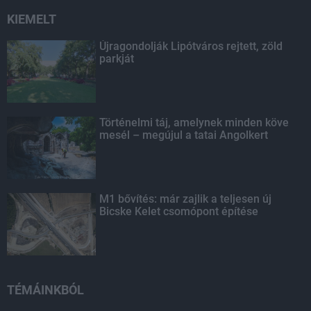
KIEMELT
Újragondolják Lipótváros rejtett, zöld
parkját
Történelmi táj, amelynek minden köve
mesél – megújul a tatai Angolkert
M1 bővítés: már zajlik a teljesen új
Bicske Kelet csomópont építése
TÉMÁINKBÓL