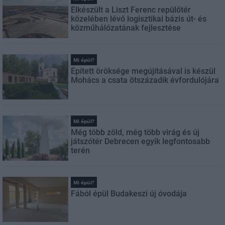
Elkészült a Liszt Ferenc repülőtér
közelében lévő logisztikai bázis út- és
közműhálózatának fejlesztése
Mi épül?
Épített öröksége megújításával is készül
Mohács a csata ötszázadik évfordulójára
Mi épül?
Még több zöld, még több virág és új
játszótér Debrecen egyik legfontosabb
terén
Mi épül?
Fából épül Budakeszi új óvodája