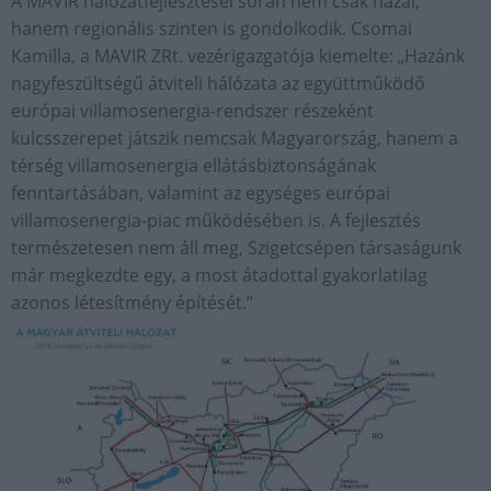
A MAVIR hálózatfejlesztései során nem csak hazai,
hanem regionális szinten is gondolkodik. Csomai
Kamilla, a MAVIR ZRt. vezérigazgatója kiemelte: „Hazánk
nagyfeszültségű átviteli hálózata az együttműködő
európai villamosenergia-rendszer részeként
kulcsszerepet játszik nemcsak Magyarország, hanem a
térség villamosenergia ellátásbiztonságának
fenntartásában, valamint az egységes európai
villamosenergia-piac működésében is. A fejlesztés
természetesen nem áll meg, Szigetcsépen társaságunk
már megkezdte egy, a most átadottal gyakorlatilag
azonos létesítmény építését.”