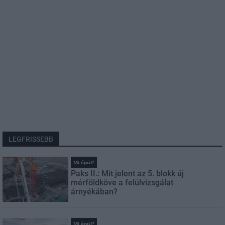
LEGFRISSEBB
Mi épül?
Paks II.: Mit jelent az 5. blokk új
mérföldköve a felülvizsgálat
árnyékában?
Mi épül?