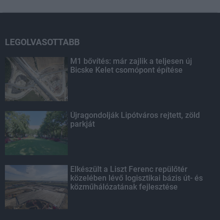
LEGOLVASOTTABB
M1 bővítés: már zajlik a teljesen új
Bicske Kelet csomópont építése
Újragondolják Lipótváros rejtett, zöld
parkját
Elkészült a Liszt Ferenc repülőtér
közelében lévő logisztikai bázis út- és
közműhálózatának fejlesztése