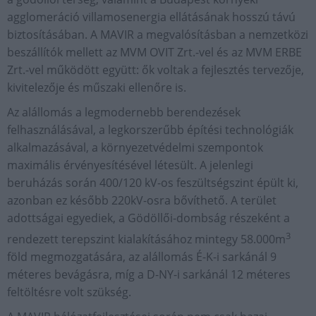
agglomeráció villamosenergia ellátásának hosszú távú
biztosításában. A MAVIR a megvalósításban a nemzetközi
beszállítók mellett az MVM OVIT Zrt.-vel és az MVM ERBE
Zrt.-vel működött együtt: ők voltak a fejlesztés tervezője,
kivitelezője és műszaki ellenőre is.
Az alállomás a legmodernebb berendezések
felhasználásával, a legkorszerűbb építési technológiák
alkalmazásával, a környezetvédelmi szempontok
maximális érvényesítésével létesült. A jelenlegi
beruházás során 400/120 kV-os feszültségszint épült ki,
azonban ez később 220kV-osra bővíthető. A terület
adottságai egyediek, a Gödöllői-dombság részeként a
3
rendezett terepszint kialakításához mintegy 58.000m
föld megmozgatására, az alállomás É-K-i sarkánál 9
méteres bevágásra, míg a D-NY-i sarkánál 12 méteres
feltöltésre volt szükség.