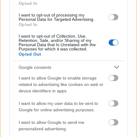
Energetika
Opted In
I want to opt-out of processing my
Personal Data for Targeted Advertising.
Opted In
I want to opt-out of Collection, Use,
Retention, Sale, and/or Sharing of my
Personal Data that Is Unrelated with the
Purposes for which it was collected.
Opted Out
Google consents
I want to allow Google to enable storage
Mezőkövesd
Zsóry Gyógy- és Strandfürdő
napelem
related to advertising like cookies on web or
device identifiers in apps.
Napelemes kiserőmű fedheti le a Zsóry fürdő
áramfogyasztásának harmadát
I want to allow my user data to be sent to
Mezőkövesd büszkesége, a régió egyik leglátogatottabb fürdője
Google for online advertising purposes.
a fejlesztésnek köszönhetően megújuló energiával is biztosítja
működését.
I want to allow Google to send me
personalized advertising.
Energiatárolókkal erősítik az