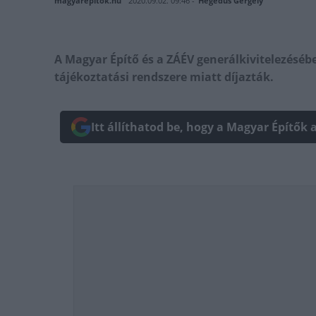
magyarepitok.hu
2020.09.02. 09:46 -
Hegedűs Gergely
A Magyar Építő és a ZÁÉV generálkivitelezésébe
tájékoztatási rendszere miatt díjazták.
Itt állíthatod be, hogy a Magyar Építők 