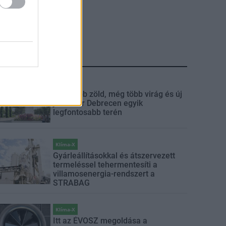
LEGFRISSEBB
Mi épül?
Még több zöld, még több virág és új
játszótér Debrecen egyik
legfontosabb terén
Klíma-X
Gyárleállításokkal és átszervezett
termeléssel tehermentesíti a
villamosenergia-rendszert a
STRABAG
Klíma-X
Itt az ÉVOSZ megoldása a