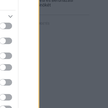
inevezték a Közlekedési és Beruházási
inisztérium új sajtófőnökét
HIRDETÉS