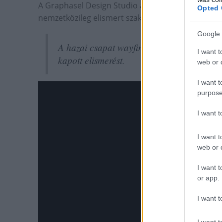
A Graphasel Design Studio az ideivel együtt zsi
Opted 
nemzetközileg elismert szaktekintélyekből álló zsű
Google 
A hazai csapat wayfinding kategóriában 
I want t
kapott elismerést.
web or d
I want t
purpose
I want 
I want t
web or d
I want t
or app.
I want t
I want t