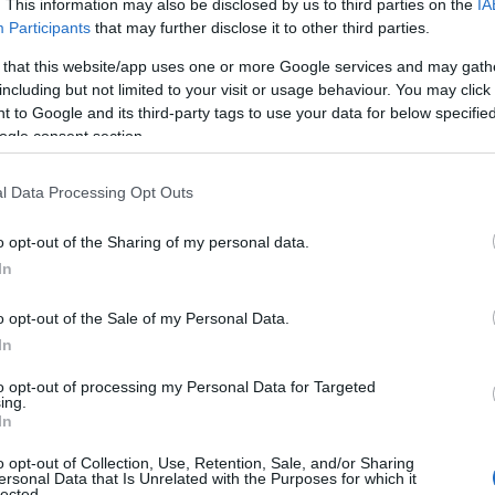
. This information may also be disclosed by us to third parties on the
IA
Participants
that may further disclose it to other third parties.
 that this website/app uses one or more Google services and may gath
including but not limited to your visit or usage behaviour. You may click 
S
 to Google and its third-party tags to use your data for below specifi
ogle consent section.
E
i
l Data Processing Opt Outs
Ip
o opt-out of the Sharing of my personal data.
In
o opt-out of the Sale of my Personal Data.
In
to opt-out of processing my Personal Data for Targeted
ing.
In
o opt-out of Collection, Use, Retention, Sale, and/or Sharing
ersonal Data that Is Unrelated with the Purposes for which it
lected.