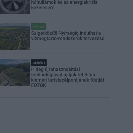
hőhullámok és az energiakrízis
kezelésére
Klíma-X
Szigetköztől Nyírségig indulhat a
vízmegtartó-rendszerek tervezése
Útépítés
Hideg újrahasznosítási
technológiával újítják fel Bihar
kiemelt turistacélpontjának főútját -
FOTÓK