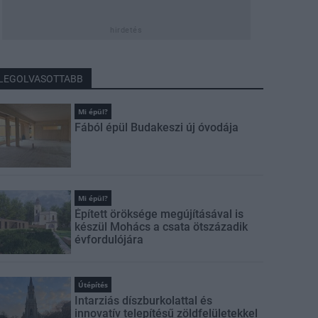
hirdetés
LEGOLVASOTTABB
Mi épül?
Fából épül Budakeszi új óvodája
Mi épül?
Épített öröksége megújításával is
készül Mohács a csata ötszázadik
évfordulójára
Útépítés
Intarziás díszburkolattal és
innovatív telepítésű zöldfelületekkel