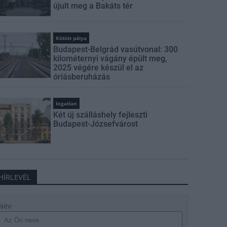
újult meg a Bakáts tér
Kötött pálya
Budapest-Belgrád vasútvonal: 300
kilométernyi vágány épült meg,
2025 végére készül el az
óriásberuházás
Ingatlan
Két új szálláshely fejleszti
Budapest-Józsefvárost
HÍRLEVÉL
Név