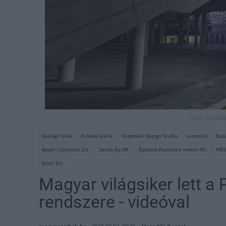
Fotó: Graph
Iparági hírek
Puskás Aréna
Graphael Design Studio
tervezés
Buda
Bayer Construct Zrt.
Sankó-Ép Kft.
Épszerk-Pannónia Invest Kft.
WES
Közti Zrt.
Magyar világsiker lett a
rendszere - videóval