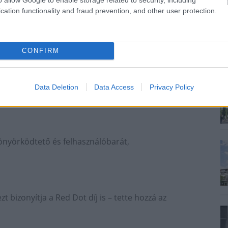
cation functionality and fraud prevention, and other user protection.
CONFIRM
dapest és az agglomeráció fejlesztéséért felelős
Data Deletion
Data Access
Privacy Policy
öt szempontot adtak a tervezőknek az aréna belső
önyörködtető és felhasználóbarát,
t bizonyítja a Red Dot díj is – tette hozzá az