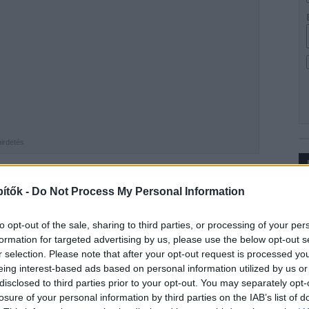
hirdetés
ítők -
Do Not Process My Personal Information
b kommunikációs dizájn versenyén, a Red Dot-on - adta
Ip
 látogatóirányító rendszere és arculata által nyerte
to opt-out of the sale, sharing to third parties, or processing of your per
formation for targeted advertising by us, please use the below opt-out s
r selection. Please note that after your opt-out request is processed y
eing interest-based ads based on personal information utilized by us or
disclosed to third parties prior to your opt-out. You may separately opt-
losure of your personal information by third parties on the IAB’s list of