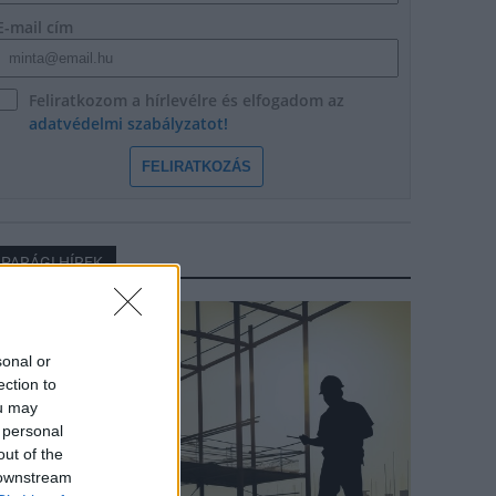
E-mail cím
Feliratkozom a hírlevélre és elfogadom az
adatvédelmi szabályzatot!
FELIRATKOZÁS
IPARÁGI HÍREK
arági hírek
sonal or
ection to
ou may
 personal
out of the
 downstream