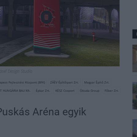
asel Design Studio
pest Fejlesztési Központ (BFK)
ZÁÉV Építőipari Zrt.
Magyar Építő Zrt.
T HUNGÁRIA BAU Kft.
Épkar Zrt.
KÉSZ Csoport
Óbuda Group
Főber Zrt.
 Puskás Aréna egyik