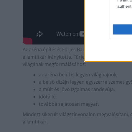
authenti
Az aréna építését Fürjes Balázs kormánybiztos, Bu
államtitkár irányította. Fürjes Balázs elmondta, 
világának megformálásához:
az aréna belül is legyen világbajnok,
a belső dizájn legyen egyszerre szemet gy
a múlt és jövő izgalmas randevúja,
időtálló,
továbbá sajátosan magyar.
Mindezt sikerült világszínvonalon megvalósítani, ez
államtitkár.