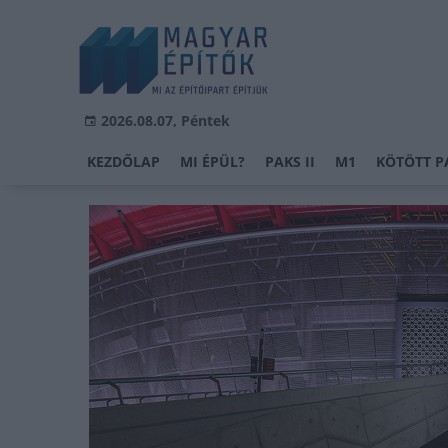
2026.08.07, Péntek
KEZDŐLAP
MI ÉPÜL?
PAKS II
M1
KÖTÖTT P