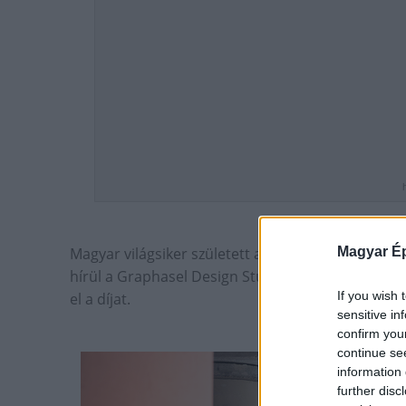
Magyar Ép
Magyar világsiker született a világ legjelentőseb
hírül a Graphasel Design Studio. A Puskás Aréna a
If you wish 
el a díjat.
sensitive in
confirm you
continue se
information 
further disc