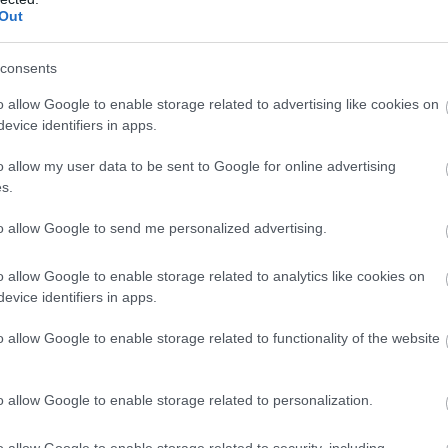
K
nórban harmadjára kapta meg a huszonnégy tagú,
Out
M
ri elismerését.
consents
nyert, ahol magyar alkotó eddig még nem
o allow Google to enable storage related to advertising like cookies on
evice identifiers in apps.
o allow my user data to be sent to Google for online advertising
s.
to allow Google to send me personalized advertising.
o allow Google to enable storage related to analytics like cookies on
evice identifiers in apps.
o allow Google to enable storage related to functionality of the website
o allow Google to enable storage related to personalization.
o allow Google to enable storage related to security, including