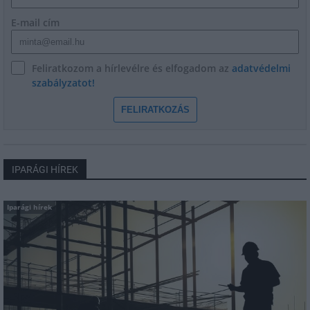
E-mail cím
Feliratkozom a hírlevélre és elfogadom az
adatvédelmi
szabályzatot!
FELIRATKOZÁS
IPARÁGI HÍREK
Iparági hírek