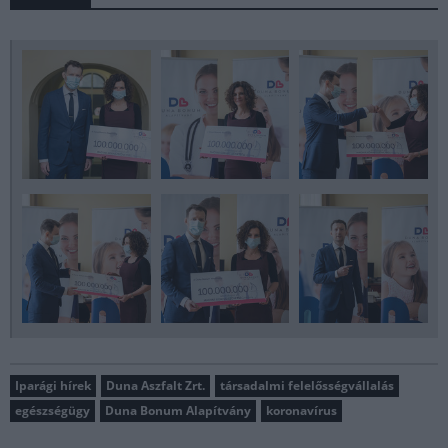
Iparági hírek
Duna Aszfalt Zrt.
társadalmi felelősségvállalás
egészségügy
Duna Bonum Alapítvány
koronavírus