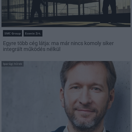
SMC Group
Econix Zrt.
Egyre több cég látja: ma már nincs komoly siker
integrált működés nélkül
Iparági hírek