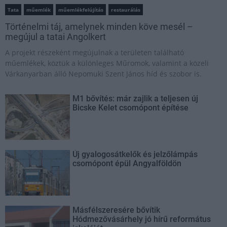
Tata
műemlék
műemlékfelújítás
restaurálás
Történelmi táj, amelynek minden köve mesél –
megújul a tatai Angolkert
A projekt részeként megújulnak a területen található
műemlékek, köztük a különleges Műromok, valamint a közeli
Várkanyarban álló Nepomuki Szent János híd és szobor is.
M1 bővítés: már zajlik a teljesen új
Bicske Kelet csomópont építése
Új gyalogosátkelők és jelzőlámpás
csomópont épül Angyalföldön
Másfélszeresére bővítik
Hódmezővásárhely jó hírű református