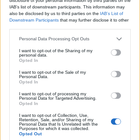
disclosure of your personal information by third parties on the
IAB’s list of downstream participants. This information may
also be disclosed by us to third parties on the
IAB’s List of
Downstream Participants
that may further disclose it to other
third parties.
Please note that this website/app uses one or more Google
Personal Data Processing Opt Outs
services and may gather and store information including but
not limited to your visit or usage behaviour. You may click to
I want to opt-out of the Sharing of my
personal data.
grant or deny consent to Google and its third-party tags to
Opted In
use your data for below specified purposes in below Google
consent section.
I want to opt-out of the Sale of my
Personal Data.
Opted In
HÍRLEVÉL
I want to opt-out of processing my
Personal Data for Targeted Advertising.
Név
Opted In
I want to opt-out of Collection, Use,
Retention, Sale, and/or Sharing of my
E-mail cím
Personal Data that Is Unrelated with the
Purposes for which it was collected.
Opted Out