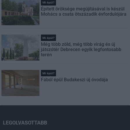
Mi épül?
Épített öröksége megújításával is készül
Mohács a csata ötszázadik évfordulójára
Mi épül?
Még több zöld, még több virág és új
játszótér Debrecen egyik legfontosabb
terén
Mi épül?
Fából épül Budakeszi új óvodája
LEGOLVASOTTABB