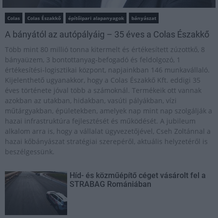
Colas
Colas Északkő
építőipari alapanyagok
bányászat
A bányától az autópályáig – 35 éves a Colas Északkő
Több mint 80 millió tonna kitermelt és értékesített zúzottkő, 8
bányaüzem, 3 bontottanyag-befogadó és feldolgozó, 1
értékesítési-logisztikai központ, napjainkban 146 munkavállaló.
Kijelenthető ugyanakkor, hogy a Colas Északkő Kft. eddigi 35
éves története jóval több a számoknál. Termékeik ott vannak
azokban az utakban, hidakban, vasúti pályákban, vízi
műtárgyakban, épületekben, amelyek nap mint nap szolgálják a
hazai infrastruktúra fejlesztését és működését. A jubileum
alkalom arra is, hogy a vállalat ügyvezetőjével, Cseh Zoltánnal a
hazai kőbányászat stratégiai szerepéről, aktuális helyzetéről is
beszélgessünk.
Híd- és közműépítő céget vásárolt fel a
STRABAG Romániában