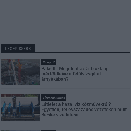
LEGFRISSEBB
Mi épül?
Paks II.: Mit jelent az 5. blokk új
mérföldköve a felülvizsgálat
árnyékában?
Vízgazdálkodás
Látlelet a hazai víziközművekről?
Egyetlen, fél évszázados vezetéken múlt
Bicske vízellátása