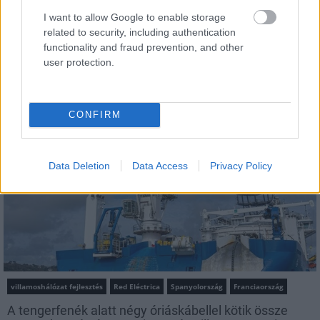
I want to allow Google to enable storage
related to security, including authentication
functionality and fraud prevention, and other
AJÁNLÓ
user protection.
Iparági hírek
CONFIRM
Data Deletion
Data Access
Privacy Policy
villamoshálózat fejlesztés
Red Eléctrica
Spanyolország
Franciaország
A tengerfenék alatt négy óriáskábellel kötik össze