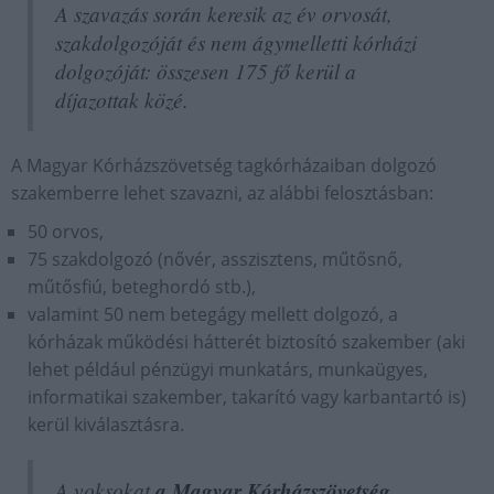
A szavazás során keresik az év orvosát,
szakdolgozóját és nem ágymelletti kórházi
dolgozóját: összesen 175 fő kerül a
díjazottak közé.
A Magyar Kórházszövetség tagkórházaiban dolgozó
szakemberre lehet szavazni, az alábbi felosztásban:
50 orvos,
75 szakdolgozó (nővér, asszisztens, műtősnő,
műtősfiú, beteghordó stb.),
valamint 50 nem betegágy mellett dolgozó, a
kórházak működési hátterét biztosító szakember (aki
lehet például pénzügyi munkatárs, munkaügyes,
informatikai szakember, takarító vagy karbantartó is)
kerül kiválasztásra.
A voksokat
a Magyar Kórházszövetség