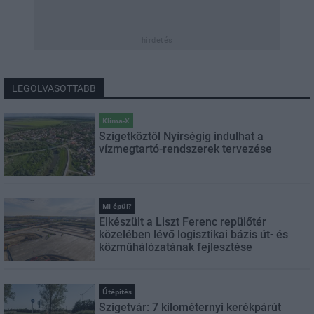
hirdetés
LEGOLVASOTTABB
Klíma-X
Szigetköztől Nyírségig indulhat a
vízmegtartó-rendszerek tervezése
Mi épül?
Elkészült a Liszt Ferenc repülőtér
közelében lévő logisztikai bázis út- és
közműhálózatának fejlesztése
Útépítés
Szigetvár: 7 kilométernyi kerékpárút