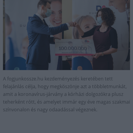
A fogjunkossze.hu kezdeményezés keretében tett
felajánlás célja, hogy megköszönje azt a többletmunkát,
amit a koronavírus-járvány a kórházi dolgozókra plusz
teherként rótt, és amelyet immár egy éve magas szakmai
színvonalon és nagy odaadással végeznek.