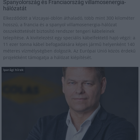
Spanyolország és Franciaország villamosenergia-
hálózatát
Elkezdődött a Vizcayai-öblön áthaladó, több mint 300 kilométer
hosszú, a francia és a spanyol villamosenergia-hálózat
összeköttetését biztosító rendszer tengeri kábeleinek
telepítése. A kivitelezést egy speciális kábelfektető hajó végzi: a
11 ezer tonna kábel befogadására képes jármű helyenként 140
méteres vízmélységben dolgozik. Az Európai Unió közös érdekű
projektként támogatja a hálózat kiépítését.
Iparági hírek