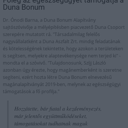
Főleg az egészségügyet támogatja a
Duna Bonum
Dr. Ónodi Barna, a Duna Bonum Alapítvány
sajtószóvivője a mélyépítésben piacvezető Duna Csoport
szerepére mutatott rá. "Társadalmilag felelős
nagyvállalatként a Duna Aszfalt Zrt. mindig feladatának
és kötelességének tekintette, hogy azokon a területeken
is segítsen, melyekre alaptevékenysége nem terjed ki" -
mondta el a szóvivő. "Tulajdonosunk, Szíjj László
azonban úgy érezte, hogy magánemberként is szeretne
segíteni, ezért hozta létre Duna Bonum elnevezésű
magánalapítványát 2019-ben, melynek az egészségügyi
támogatások a fő profilja."
Hozzátette, bár fiatal a kezdeményezés,
már jelentős együttműködéseket,
támogatásokat tudhatnak maguk