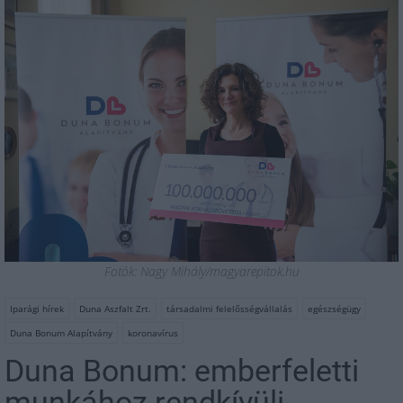
Fotók: Nagy Mihály/magyarepitok.hu
Iparági hírek
Duna Aszfalt Zrt.
társadalmi felelősségvállalás
egészségügy
Duna Bonum Alapítvány
koronavírus
Duna Bonum: emberfeletti
munkához rendkívüli