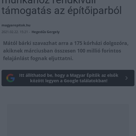
támogatás az építőiparból
magyarepitok.hu
2021.02.22. 15:21 -
Hegedűs Gergely
Mától bárki szavazhat arra a 175 kórházi dolgozóra,
akiknek márciusban összesen 100 millió forintos
felajánlást fognak eljuttatni.
Itt állíthatod be, hogy a Magyar Építők az elsők
között legyen a Google találatokban!