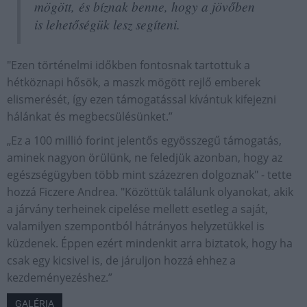
mögött, és bíznak benne, hogy a jövőben
is lehetőségük lesz segíteni.
"Ezen történelmi időkben fontosnak tartottuk a
hétköznapi hősök, a maszk mögött rejlő emberek
elismerését, így ezen támogatással kívántuk kifejezni
hálánkat és megbecsülésünket.”
„Ez a 100 millió forint jelentős egyösszegű támogatás,
aminek nagyon örülünk, ne feledjük azonban, hogy az
egészségügyben több mint százezren dolgoznak" - tette
hozzá Ficzere Andrea. "Közöttük találunk olyanokat, akik
a járvány terheinek cipelése mellett esetleg a saját,
valamilyen szempontból hátrányos helyzetükkel is
küzdenek. Éppen ezért mindenkit arra biztatok, hogy ha
csak egy kicsivel is, de járuljon hozzá ehhez a
kezdeményezéshez.”
GALÉRIA