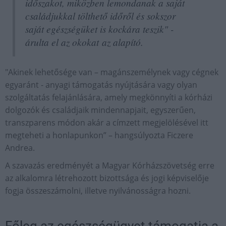
időszakot, miközben lemondanak a saját
családjukkal tölthető időről és sokszor
saját egészségüket is kockára teszik" -
árulta el az okokat az alapító.
"Akinek lehetősége van – magánszemélynek vagy cégnek
egyaránt - anyagi támogatás nyújtására vagy olyan
szolgáltatás felajánlására, amely megkönnyíti a kórházi
dolgozók és családjaik mindennapjait, egyszerűen,
transzparens módon akár a címzett megjelölésével itt
megteheti a honlapunkon” – hangsúlyozta Ficzere
Andrea.
A szavazás eredményét a Magyar Kórházszövetség erre
az alkalomra létrehozott bizottsága és jogi képviselője
fogja összeszámolni, illetve nyilvánosságra hozni.