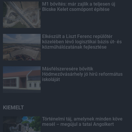
M1 bővítés: már zajlik a teljesen új
Bicske Kelet csomópont építése
Elkészült a Liszt Ferenc repülőtér
közelében lévő logisztikai bázis út- és
közműhálózatának fejlesztése
Másfélszeresére bővítik
Hódmezővásárhely jó hírű református
iskoláját
KIEMELT
Történelmi táj, amelynek minden köve
mesél – megújul a tatai Angolkert