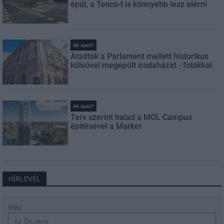
épül, a Tesco-t is könnyebb lesz elérni
Mi épül?
Átadták a Parlament mellett historikus
külsővel megépült irodaházat - fotókkal
Mi épül?
Terv szerint halad a MOL Campus
építésével a Market
HÍRLEVÉL
Név