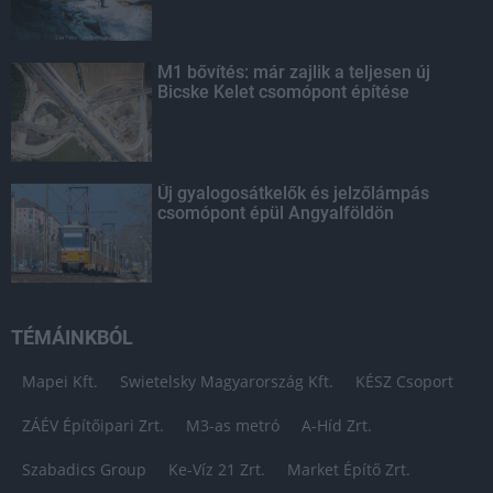
M1 bővítés: már zajlik a teljesen új
Bicske Kelet csomópont építése
Új gyalogosátkelők és jelzőlámpás
csomópont épül Angyalföldön
TÉMÁINKBÓL
Mapei Kft.
Swietelsky Magyarország Kft.
KÉSZ Csoport
ZÁÉV Építőipari Zrt.
M3-as metró
A-Híd Zrt.
Szabadics Group
Ke-Víz 21 Zrt.
Market Építő Zrt.