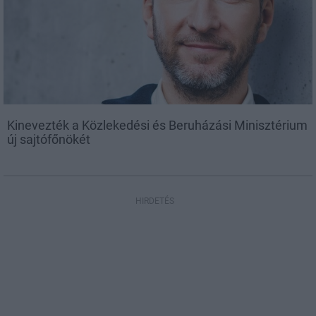
Kinevezték a Közlekedési és Beruházási Minisztérium
új sajtófőnökét
HIRDETÉS