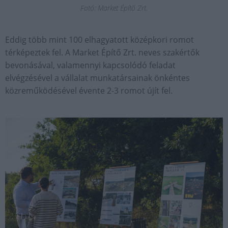
Fotó: Market Építő Zrt.
Eddig több mint 100 elhagyatott középkori romot
térképeztek fel. A Market Építő Zrt. neves szakértők
bevonásával, valamennyi kapcsolódó feladat
elvégzésével a vállalat munkatársainak önkéntes
közreműködésével évente 2-3 romot újít fel.