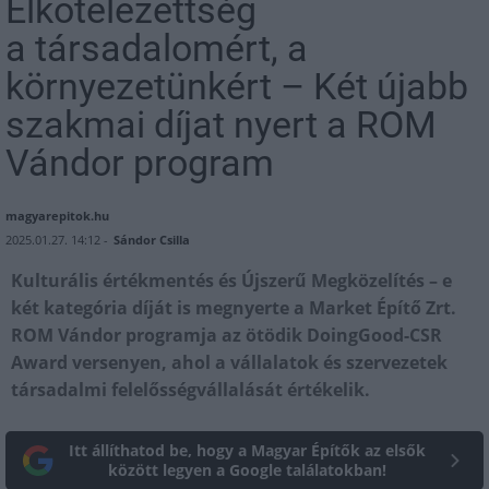
Elkötelezettség
a társadalomért, a
környezetünkért – Két újabb
szakmai díjat nyert a ROM
Vándor program
magyarepitok.hu
2025.01.27. 14:12 -
Sándor Csilla
Kulturális értékmentés és Újszerű Megközelítés – e
két kategória díját is megnyerte a Market Építő Zrt.
ROM Vándor programja az ötödik DoingGood-CSR
Award versenyen, ahol a vállalatok és szervezetek
társadalmi felelősségvállalását értékelik.
Itt állíthatod be, hogy a Magyar Építők az elsők
között legyen a Google találatokban!