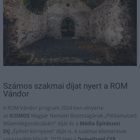
Számos szakmai díjat nyert a ROM
Vándor
A ROM Vándor program 2024-ben elnyerte
az
ICOMOS
Magyar Nemzeti Bizottságának „Példamutató
Műemlékgondozásért” díját és a
Média Építészeti
Díj
„Épített környezet” díját is. A szakmai elismerések
sora tovább bővült, 2025-ben a
DoingGood CSR