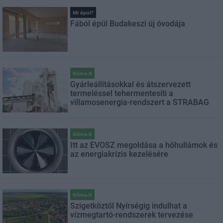
Mi épül?
Fából épül Budakeszi új óvodája
Klíma-X
Gyárleállításokkal és átszervezett
termeléssel tehermentesíti a
villamosenergia-rendszert a STRABAG
Klíma-X
Itt az ÉVOSZ megoldása a hőhullámok és
az energiakrízis kezelésére
Klíma-X
Szigetköztől Nyírségig indulhat a
vízmegtartó-rendszerek tervezése