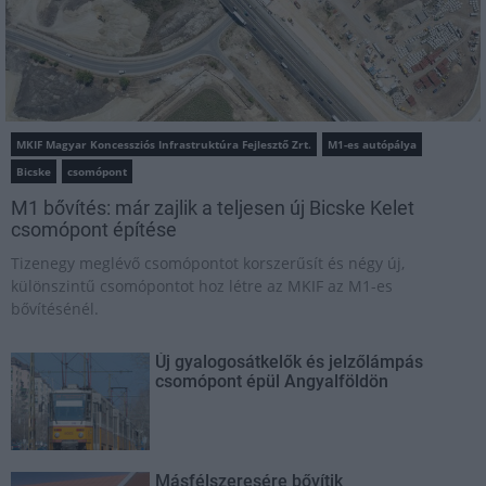
MKIF Magyar Koncessziós Infrastruktúra Fejlesztő Zrt.
M1-es autópálya
Bicske
csomópont
M1 bővítés: már zajlik a teljesen új Bicske Kelet
csomópont építése
Tizenegy meglévő csomópontot korszerűsít és négy új,
különszintű csomópontot hoz létre az MKIF az M1-es
bővítésénél.
Új gyalogosátkelők és jelzőlámpás
csomópont épül Angyalföldön
Másfélszeresére bővítik