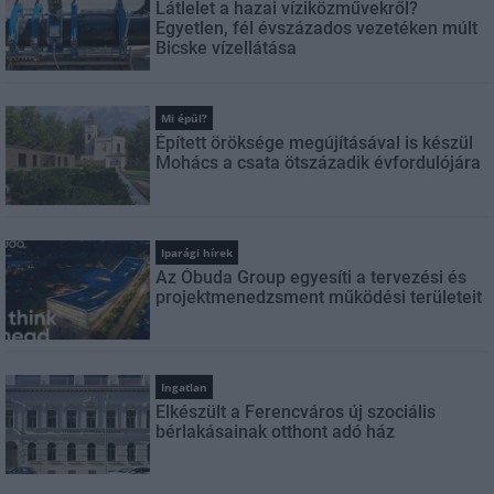
Látlelet a hazai víziközművekről?
Egyetlen, fél évszázados vezetéken múlt
Bicske vízellátása
Mi épül?
Épített öröksége megújításával is készül
Mohács a csata ötszázadik évfordulójára
Iparági hírek
Az Óbuda Group egyesíti a tervezési és
projektmenedzsment működési területeit
Ingatlan
Elkészült a Ferencváros új szociális
bérlakásainak otthont adó ház