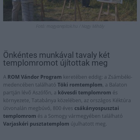
Fotó: magyarepitok.hu / Nagy Mihály
Önkéntes munkával tavaly két
templomromot újítottak meg
A
ROM Vándor Program
keretében eddig: a Zsámbéki-
medencében található
Töki romtemplom
, a Balaton
partján lévő Aszófőn, a
kövesdi templomrom
és
környezete, Tatabánya közelében, az országos Kéktúra
útvonalán megbúvó, 800 éves
csákányospusztai
templomrom
és a Somogy vármegyében található
Varjaskéri pusztatemplom
újulhatott meg.