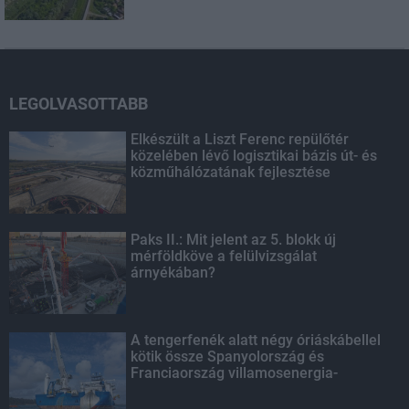
LEGOLVASOTTABB
Elkészült a Liszt Ferenc repülőtér
közelében lévő logisztikai bázis út- és
közműhálózatának fejlesztése
Paks II.: Mit jelent az 5. blokk új
mérföldköve a felülvizsgálat
árnyékában?
A tengerfenék alatt négy óriáskábellel
kötik össze Spanyolország és
Franciaország villamosenergia-
hálózatát