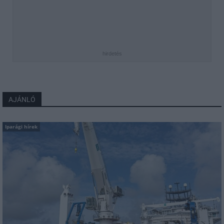
hirdetés
AJÁNLÓ
Iparági hírek