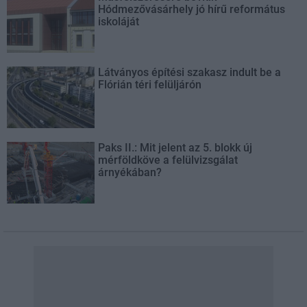
Hódmezővásárhely jó hírű református
iskoláját
Látványos építési szakasz indult be a
Flórián téri felüljárón
Paks II.: Mit jelent az 5. blokk új
mérföldköve a felülvizsgálat
árnyékában?