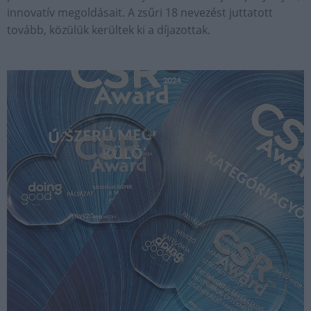
innovatív megoldásait. A zsűri 18 nevezést juttatott
tovább, közülük kerültek ki a díjazottak.