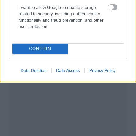
I want to allow Google to enable storage
related to security, including authentication
E-mail cím
functionality and fraud prevention, and other
user protection.
Feliratkozom a hírlevélre és elfogadom az
adatvédelmi
szabályzatot!
CONFIRM
FELIRATKOZÁS
Data Deletion
Data Access
Privacy Policy