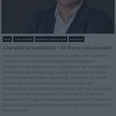
Colas
Colas Északkő
építőipari alapanyagok
bányászat
A bányától az autópályáig – 35 éves a Colas Északkő
Több mint 80 millió tonna kitermelt és értékesített zúzottkő, 8
bányaüzem, 3 bontottanyag-befogadó és feldolgozó, 1
értékesítési-logisztikai központ, napjainkban 146 munkavállaló.
Kijelenthető ugyanakkor, hogy a Colas Északkő Kft. eddigi 35
éves története jóval több a számoknál. Termékeik ott vannak
azokban az utakban, hidakban, vasúti pályákban, vízi
műtárgyakban, épületekben, amelyek nap mint nap szolgálják a
hazai infrastruktúra fejlesztését és működését. A jubileum
alkalom arra is, hogy a vállalat ügyvezetőjével, Cseh Zoltánnal a
hazai kőbányászat stratégiai szerepéről, aktuális helyzetéről is
beszélgessünk.