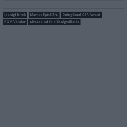
Iparági hírek
Market Építő Zrt.
DoingGood-CSR Award
ROM Vándor
társadalmi felelősségvállalás