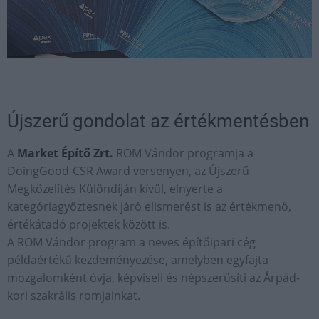
Újszerű gondolat az értékmentésben
A
Market Építő Zrt.
ROM Vándor programja a
DoingGood-CSR Award versenyen, az Újszerű
Megközelítés Különdíján kívül, elnyerte a
kategóriagyőztesnek járó elismerést is az értékmenő,
értékátadó projektek között is.
A ROM Vándor program a neves építőipari cég
példaértékű kezdeményezése, amelyben egyfajta
mozgalomként óvja, képviseli és népszerűsíti az Árpád-
kori szakrális romjainkat.