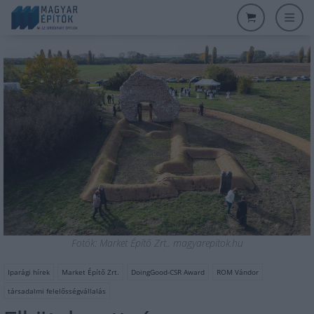
Fotók: Market Építő Zrt., magyarepitok.hu
Iparági hírek
Market Építő Zrt.
DoingGood-CSR Award
ROM Vándor
társadalmi felelősségvállalás