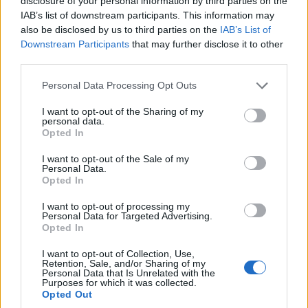
disclosure of your personal information by third parties on the
IAB’s list of downstream participants. This information may
also be disclosed by us to third parties on the
IAB’s List of
Downstream Participants
that may further disclose it to other
third parties.
Please note that this website/app uses one or more Google
Personal Data Processing Opt Outs
services and may gather and store information including but
not limited to your visit or usage behaviour. You may click to
I want to opt-out of the Sharing of my
personal data.
grant or deny consent to Google and its third-party tags to
Opted In
use your data for below specified purposes in below Google
consent section.
I want to opt-out of the Sale of my
Personal Data.
Opted In
I want to opt-out of processing my
Personal Data for Targeted Advertising.
Opted In
I want to opt-out of Collection, Use,
Retention, Sale, and/or Sharing of my
Personal Data that Is Unrelated with the
Purposes for which it was collected.
Opted Out