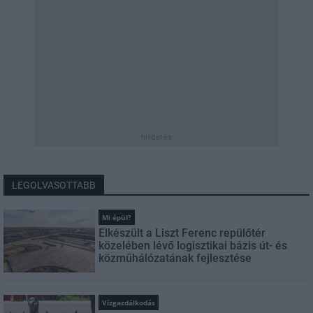
hirdetés
LEGOLVASOTTABB
Mi épül?
Elkészült a Liszt Ferenc repülőtér
közelében lévő logisztikai bázis út- és
közműhálózatának fejlesztése
Vízgazdálkodás