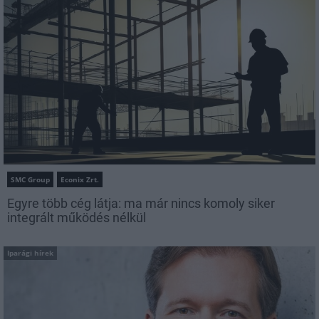
SMC Group
Econix Zrt.
Egyre több cég látja: ma már nincs komoly siker
integrált működés nélkül
Iparági hírek