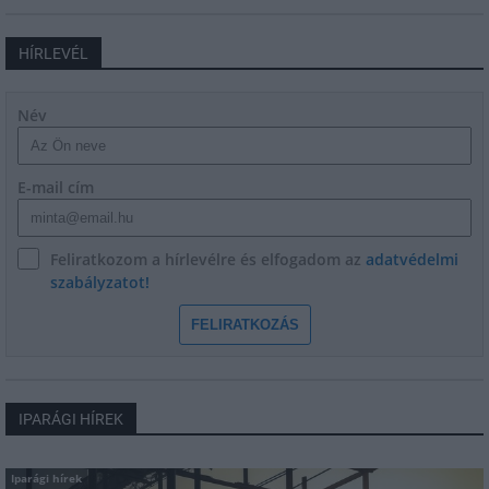
HÍRLEVÉL
Név
E-mail cím
Feliratkozom a hírlevélre és elfogadom az
adatvédelmi
szabályzatot!
FELIRATKOZÁS
IPARÁGI HÍREK
Iparági hírek