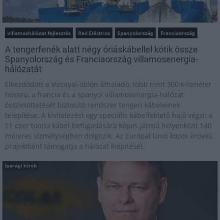
villamoshálózat fejlesztés
Red Eléctrica
Spanyolország
Franciaország
A tengerfenék alatt négy óriáskábellel kötik össze
Spanyolország és Franciaország villamosenergia-
hálózatát
Elkezdődött a Vizcayai-öblön áthaladó, több mint 300 kilométer
hosszú, a francia és a spanyol villamosenergia-hálózat
összeköttetését biztosító rendszer tengeri kábeleinek
telepítése. A kivitelezést egy speciális kábelfektető hajó végzi: a
11 ezer tonna kábel befogadására képes jármű helyenként 140
méteres vízmélységben dolgozik. Az Európai Unió közös érdekű
projektként támogatja a hálózat kiépítését.
Iparági hírek