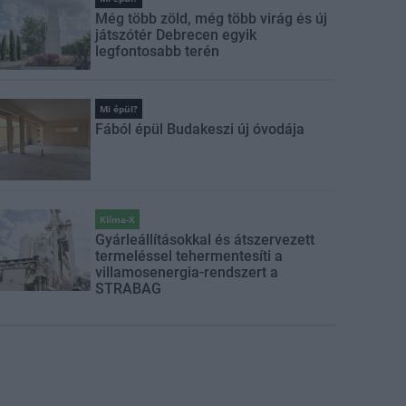
Még több zöld, még több virág és új
játszótér Debrecen egyik
legfontosabb terén
Mi épül?
Fából épül Budakeszi új óvodája
Klíma-X
Gyárleállításokkal és átszervezett
termeléssel tehermentesíti a
villamosenergia-rendszert a
STRABAG