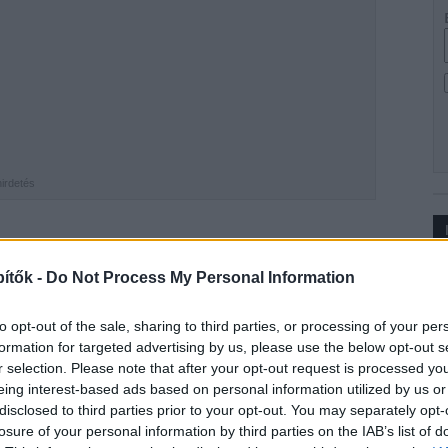
hirdetés
ámát, mint a világjárvány építőiparra gyakorolt
Ip
ítők -
Do Not Process My Personal Information
iktor miniszterelnök egyik alapvető kijelentését
navírus és a félelemvírus.” Minden ágazatot
to opt-out of the sale, sharing to third parties, or processing of your per
formation for targeted advertising by us, please use the below opt-out s
reagáltak a járványhelyzetre, és arról tudunk
r selection. Please note that after your opt-out request is processed y
eing interest-based ads based on personal information utilized by us or
ték meg az ágazatot, míg a koronavírusra felelős
disclosed to third parties prior to your opt-out. You may separately opt-
esen lépnek fel a munkavédelem terén, a nyílt
losure of your personal information by third parties on the IAB’s list of
t vesznek javaslataikkal és helyzetjelentéseikkel az