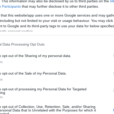
. This information may also be disclosed by us to third parties on the
IA
Participants
that may further disclose it to other third parties.
 az előremutató üzenetek nagy száma miatt,
 that this website/app uses one or more Google services and may gath
unk a legérdekesebb projekteknek, a példaértékű
including but not limited to your visit or usage behaviour. You may click 
Re
ati interjúknak is.
 to Google and its third-party tags to use your data for below specifi
A
ogle consent section.
ö
v
. évf. 2. szám
l Data Processing Opt Outs
Ip
o opt-out of the Sharing of my personal data.
In
o opt-out of the Sale of my Personal Data.
In
to opt-out of processing my Personal Data for Targeted
ing.
In
o opt-out of Collection, Use, Retention, Sale, and/or Sharing
ersonal Data that Is Unrelated with the Purposes for which it
lected.