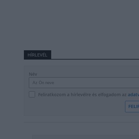
HÍRLEVÉL
Név
Feliratkozom a hírlevélre és elfogadom az
adat
FELI