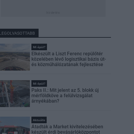
hirdetés
LEGOLVASOTTABB
Mi épül?
Elkészült a Liszt Ferenc repülőtér
közelében lévő logisztikai bázis út-
és közműhálózatának fejlesztése
Mi épül?
Paks II.: Mit jelent az 5. blokk új
mérföldköve a felülvizsgálat
árnyékában?
Aktuális
Átadták a Market kivitelezésében
készült érdi bevásárlóközpontot