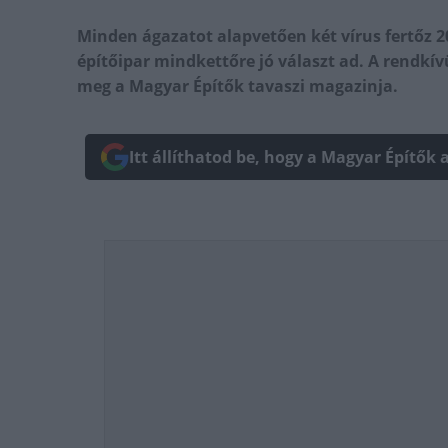
Minden ágazatot alapvetően két vírus fertőz 2
építőipar mindkettőre jó választ ad. A rendkív
meg a Magyar Építők tavaszi magazinja.
Itt állíthatod be, hogy a Magyar Építők 