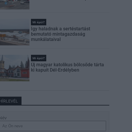
Mi épül?
Így haladnak a sertéstartást
bemutató mintagazdaság
munkálataival
Mi épül?
Új magyar katolikus bölcsőde tárta
ki kapuit Dél-Erdélyben
HÍRLEVÉL
Név