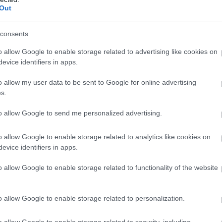
Co
Out
A
É
consents
o allow Google to enable storage related to advertising like cookies on
evice identifiers in apps.
o allow my user data to be sent to Google for online advertising
usainál meg tudja vásárolni.
s.
lett:
to allow Google to send me personalized advertising.
tség. (Az árak az 5%-os áfát tartalmazzák.)
o allow Google to enable storage related to analytics like cookies on
érőt küldünk. Kérjük, ez alapján utalja át az
evice identifiers in apps.
 levélpostai küldeményként feladjuk a számlával együtt
o allow Google to enable storage related to functionality of the website
 ügyintézéshez használjuk fel.
o allow Google to enable storage related to personalization.
o allow Google to enable storage related to security, including