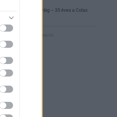
las
Colas Északkő
 bányától az autópályáig – 35 éves a Colas
szakkő
HIRDETÉS