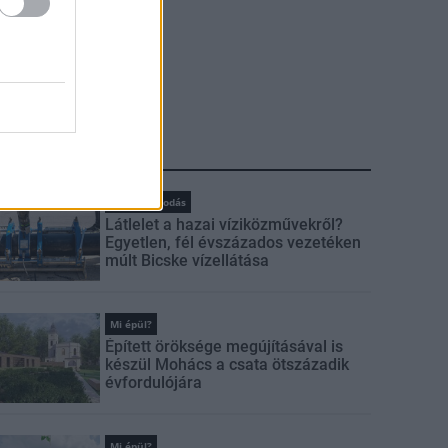
LEGFRISSEBB
Vízgazdálkodás
Látlelet a hazai víziközművekről?
Egyetlen, fél évszázados vezetéken
múlt Bicske vízellátása
Mi épül?
Épített öröksége megújításával is
készül Mohács a csata ötszázadik
évfordulójára
Mi épül?