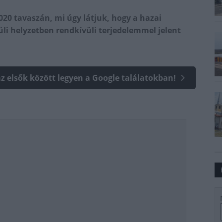
020 tavaszán, mi úgy látjuk, hogy a hazai
üli helyzetben rendkívüli terjedelemmel jelent
az elsők között legyen a Google találatokban!