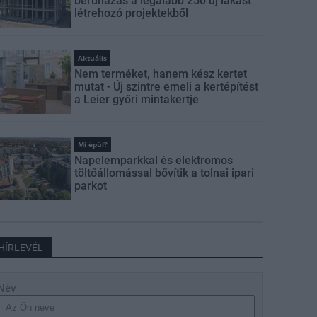
beruházás a legalább 250 új lakást
létrehozó projektekből
Aktuális
Nem terméket, hanem kész kertet
mutat - Új szintre emeli a kertépítést
a Leier győri mintakertje
Mi épül?
Napelemparkkal és elektromos
töltőállomással bővítik a tolnai ipari
parkot
HÍRLEVÉL
Név