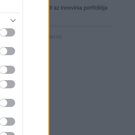
abb csarnokkal bővült az Innovinia portfoliója
yíregyházán
HIRDETÉS