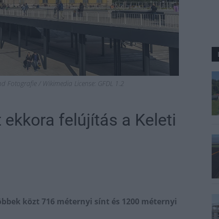
nd Fotografie / Wikimedia License: GFDL 1.2
ekkora felújítás a Keleti
öbbek közt 716 méternyi sínt és 1200 méternyi