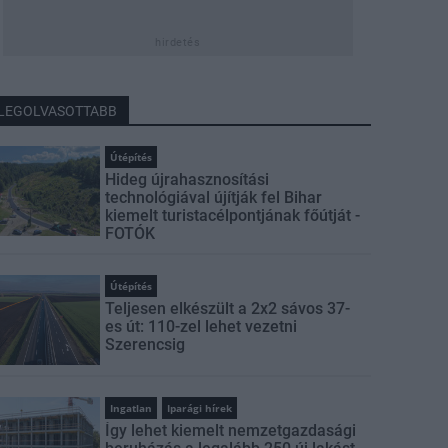
hirdetés
LEGOLVASOTTABB
Útépítés
Hideg újrahasznosítási
technológiával újítják fel Bihar
kiemelt turistacélpontjának főútját -
FOTÓK
Útépítés
Teljesen elkészült a 2x2 sávos 37-
es út: 110-zel lehet vezetni
Szerencsig
Ingatlan
Iparági hírek
Így lehet kiemelt nemzetgazdasági