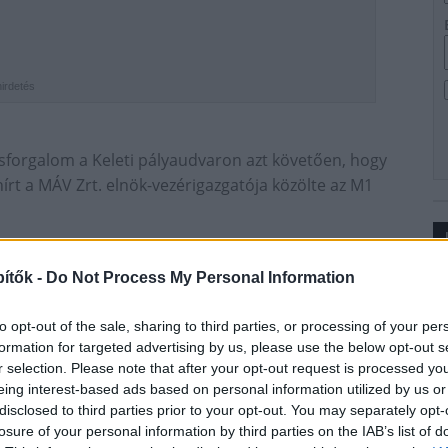
hirdetés
sforgalom a Keleti pályaudvaron azt követően, hogy
hírt a MÁV Zrt. elnök-vezérigazgatója közölte az M1
 nem került sor ilyen volumenű,
aron.
ítők -
Do Not Process My Personal Information
Ip
segíti a menetrend betartását, vagyis
to opt-out of the sale, sharing to third parties, or processing of your per
formation for targeted advertising by us, please use the below opt-out s
r selection. Please note that after your opt-out request is processed y
eing interest-based ads based on personal information utilized by us or
disclosed to third parties prior to your opt-out. You may separately opt-
losure of your personal information by third parties on the IAB’s list of