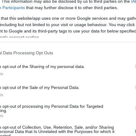
. This information may also be disclosed by us to third parties on the
IA
Participants
that may further disclose it to other third parties.
 that this website/app uses one or more Google services and may gath
including but not limited to your visit or usage behaviour. You may click 
Co
 to Google and its third-party tags to use your data for below specifi
ogle consent section.
A
É
l Data Processing Opt Outs
Ip
tet,
o opt-out of the Sharing of my personal data.
ttak ki,
In
o opt-out of the Sale of my Personal Data.
fító bódékat.
In
l, hogy 1-1,5 milliárd forintnyi uniós forrás
énztárat, illetve modern utasvárót magában foglaló
to opt-out of processing my Personal Data for Targeted
ing.
Az évente 12 millió utast fogadó pályaudvart teljesen
In
o opt-out of Collection, Use, Retention, Sale, and/or Sharing
ersonal Data that Is Unrelated with the Purposes for which it
I
lected.