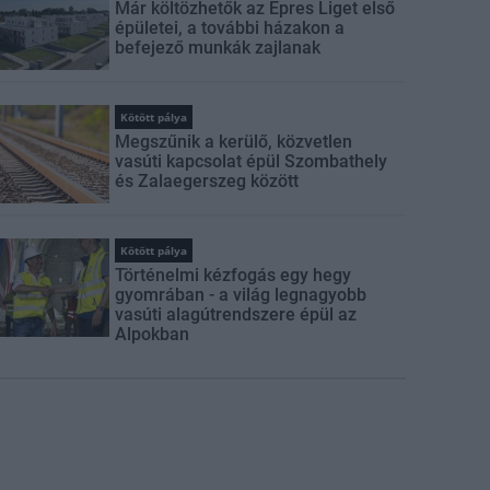
Már költözhetők az Epres Liget első
épületei, a további házakon a
befejező munkák zajlanak
Kötött pálya
Megszűnik a kerülő, közvetlen
vasúti kapcsolat épül Szombathely
és Zalaegerszeg között
Kötött pálya
Történelmi kézfogás egy hegy
gyomrában - a világ legnagyobb
vasúti alagútrendszere épül az
Alpokban