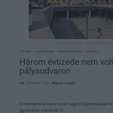
© Ralf Roletschek - Fahrradtechnik u
Mi épül?
vasútfejlesztés
közlekedésfejlesztés
Budapest
Három évtizede nem volt 
pályaudvaron
mti
2019.05.27. 11:25 -
Hegedűs Gergely
A menetrend betartását segítő fejlesztésben t
ágyazatot cseréltek ki.