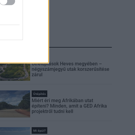
LEGFRISSEBB
Útépítés
Útfelújítások Heves megyében –
négyszámjegyű utak korszerűsítése
zárul
Útépítés
Miért éri meg Afrikában utat
építeni? Minden, amit a GED Afrika
projektről tudni kell
Mi épül?