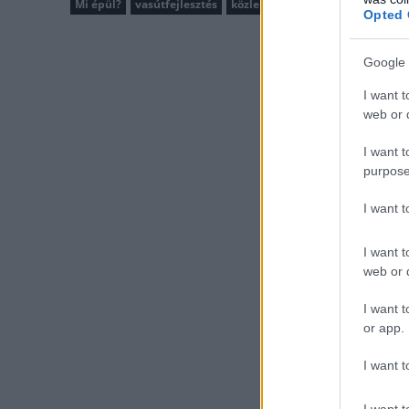
Mi épül?
vasútfejlesztés
közlekedésfejlesztés
Budapest
Opted 
Google 
I want t
web or d
I want t
purpose
I want 
I want t
web or d
I want t
or app.
I want t
I want t