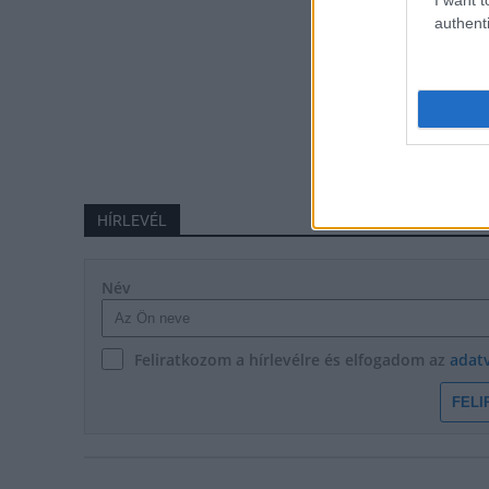
authenti
HÍRLEVÉL
Név
Feliratkozom a hírlevélre és elfogadom az
adat
FELI