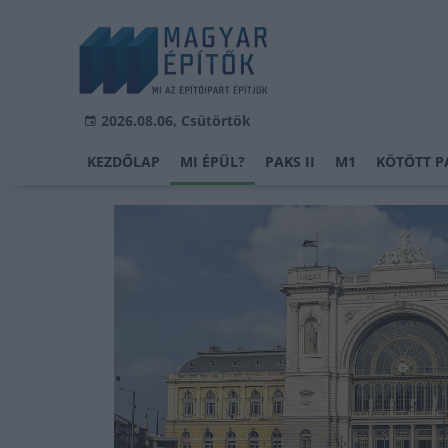
2026.08.06, Csütörtök
KEZDŐLAP
MI ÉPÜL?
PAKS II
M1
KÖTÖTT P