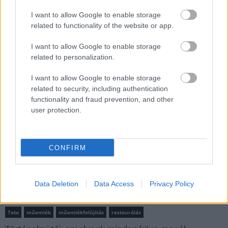
közelében lévő logisztikai bázis út- és
közműhálózatának fejlesztése
I want to allow Google to enable storage
related to functionality of the website or app.
I want to allow Google to enable storage
related to personalization.
I want to allow Google to enable storage
Aktuális
related to security, including authentication
functionality and fraud prevention, and other
user protection.
CONFIRM
Data Deletion
Data Access
Privacy Policy
Tata
műemlék
műemlékfelújítás
restaurálás