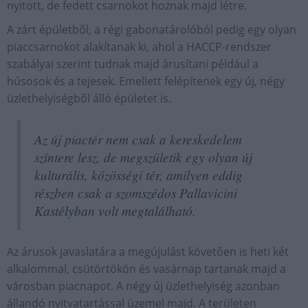
nyitott, de fedett csarnokot hoznak majd létre.
A zárt épületből, a régi gabonatárolóból pedig egy olyan
piaccsarnokot alakítanak ki, ahol a HACCP-rendszer
szabályai szerint tudnak majd árusítani például a
húsosok és a tejesek. Emellett felépítenek egy új, négy
üzlethelyiségből álló épületet is.
Az új piactér nem csak a kereskedelem
színtere lesz, de megszületik egy olyan új
kulturális, közösségi tér, amilyen eddig
részben csak a szomszédos Pallavicini
Kastélyban volt megtalálható.
Az árusok javaslatára a megújulást követően is heti két
alkalommal, csütörtökön és vasárnap tartanak majd a
vá­­rosban piacnapot. A négy új üzlethelyiség azonban
állandó nyitvatartással üzemel majd. A területen