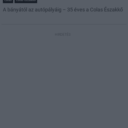
Colas
Colas Északkő
A bányától az autópályáig – 35 éves a Colas Északkő
HIRDETÉS