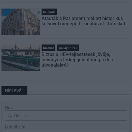
Mi épül?
Átadták a Parlament mellett historikus
külsővel megépült irodaházat - fotókkal
Kirakat
Iparági hírek
Biztos a HÉV-fejlesztések jövője,
látványos térkép jelent meg a déli
útvonalakról
HÍRLEVÉL
Név
E-mail cím