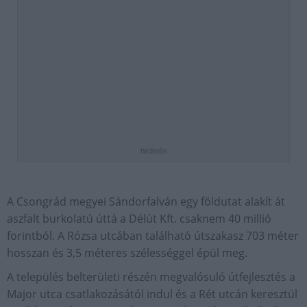
hirdetés
A Csongrád megyei Sándorfalván egy földutat alakít át
aszfalt burkolatú úttá a Délút Kft. csaknem 40 millió
forintból. A Rózsa utcában található útszakasz 703 méter
hosszan és 3,5 méteres szélességgel épül meg.
A település belterületi részén megvalósuló útfejlesztés a
Major utca csatlakozásától indul és a Rét utcán keresztül