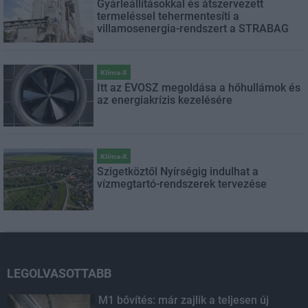
Gyárleállításokkal és átszervezett
termeléssel tehermentesíti a
villamosenergia-rendszert a STRABAG
Klíma-X
Itt az ÉVOSZ megoldása a hőhullámok és
az energiakrízis kezelésére
Klíma-X
Szigetköztől Nyírségig indulhat a
vízmegtartó-rendszerek tervezése
LEGOLVASOTTABB
M1 bővítés: már zajlik a teljesen új