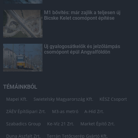
M1 bővítés: már zajlik a teljesen új
Bicske Kelet csomópont építése
Új gyalogosátkelők és jelzőlámpás
csomópont épül Angyalföldön
TÉMÁINKBÓL
Mapei Kft.
Swietelsky Magyarország Kft.
KÉSZ Csoport
ZÁÉV Építőipari Zrt.
M3-as metró
A-Híd Zrt.
Szabadics Group
Ke-Víz 21 Zrt.
Market Építő Zrt.
Duna Aszfalt Zrt.
Terrán Tetőcserép Gyártó Kft.