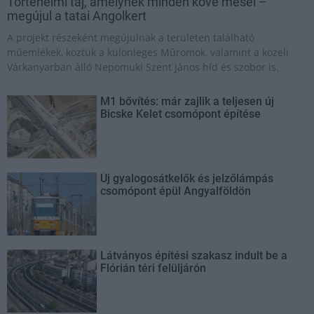
Történelmi táj, amelynek minden köve mesél –
megújul a tatai Angolkert
A projekt részeként megújulnak a területen található
műemlékek, köztük a különleges Műromok, valamint a közeli
Várkanyarban álló Nepomuki Szent János híd és szobor is.
M1 bővítés: már zajlik a teljesen új
Bicske Kelet csomópont építése
Új gyalogosátkelők és jelzőlámpás
csomópont épül Angyalföldön
Látványos építési szakasz indult be a
Flórián téri felüljárón