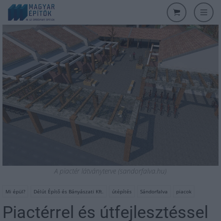
A piactér látványterve (sandorfalva.hu)
Mi épül?
Délút Építő és Bányászati Kft.
útépítés
Sándorfalva
piacok
Piactérrel és útfejlesztéssel