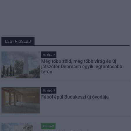
LEGFRISSEBB
Mi épül?
Még több zöld, még több virág és új
játszótér Debrecen egyik legfontosabb
terén
Mi épül?
Fából épül Budakeszi új óvodája
Klíma-X