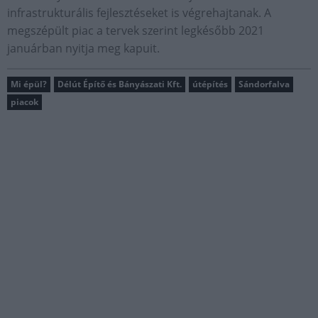
infrastrukturális fejlesztéseket is végrehajtanak. A
megszépült piac a tervek szerint legkésőbb 2021
januárban nyitja meg kapuit.
Mi épül?
Délút Építő és Bányászati Kft.
útépítés
Sándorfalva
piacok