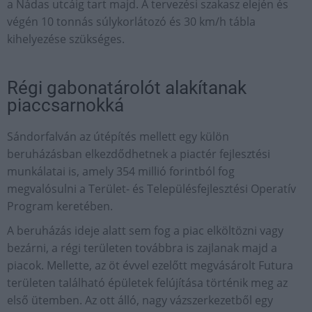
a Nádas utcáig tart majd. A tervezési szakasz elején és
végén 10 tonnás súlykorlátozó és 30 km/h tábla
kihelyezése szükséges.
Régi gabonatárolót alakítanak
piaccsarnokká
Sándorfalván az útépítés mellett egy külön
beruházásban elkezdődhetnek a piactér fejlesztési
munkálatai is, amely 354 millió forintból fog
megvalósulni a Terület- és Településfejlesztési Operatív
Program keretében.
A beruházás ideje alatt sem fog a piac elköltözni vagy
bezárni, a régi területen továbbra is zajlanak majd a
piacok. Mel­­lette, az öt évvel ezelőtt megvásárolt Futura
területen található épületek felújítása történik meg az
első ütemben. Az ott álló, nagy vázszerkezetből egy