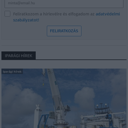
Feliratkozom a hírlevélre és elfogadom az
adatvédelmi
szabályzatot!
FELIRATKOZÁS
IPARÁGI HÍREK
Iparági hírek