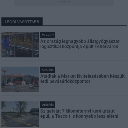
hirdetés
LEGOLVASOTTABB
Mi épül?
Az ország legnagyobb állatgyógyászati
logisztikai központja épült Fehérváron
Aktuális
Átadták a Market kivitelezésében készült
érdi bevásárlóközpontot
Útépítés
Szigetvár: 7 kilométernyi kerékpárút
épül, a Tesco-t is könnyebb lesz elérni