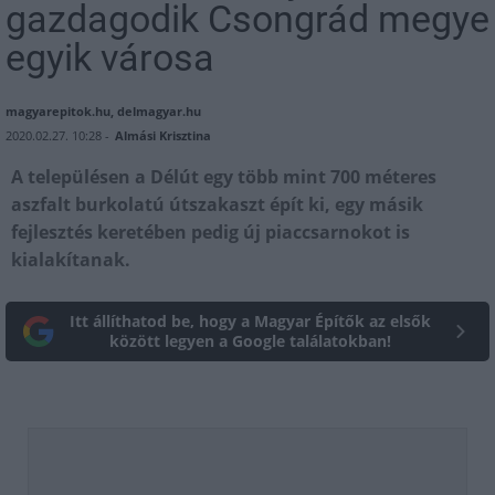
gazdagodik Csongrád megye
egyik városa
magyarepitok.hu, delmagyar.hu
2020.02.27. 10:28 -
Almási Krisztina
A településen a Délút egy több mint 700 méteres
aszfalt burkolatú útszakaszt épít ki, egy másik
fejlesztés keretében pedig új piaccsarnokot is
kialakítanak.
Itt állíthatod be, hogy a Magyar Építők az elsők
között legyen a Google találatokban!