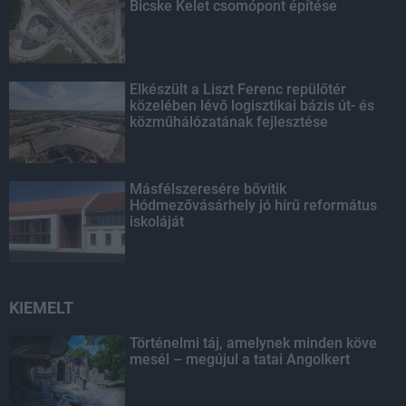
Bicske Kelet csomópont építése
Elkészült a Liszt Ferenc repülőtér
közelében lévő logisztikai bázis út- és
közműhálózatának fejlesztése
Másfélszeresére bővítik
Hódmezővásárhely jó hírű református
iskoláját
KIEMELT
Történelmi táj, amelynek minden köve
mesél – megújul a tatai Angolkert