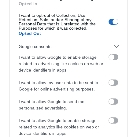
Opted In
I want to opt-out of Collection, Use,
Retention, Sale, and/or Sharing of my
Personal Data that Is Unrelated with the
Purposes for which it was collected.
Paks II
Paks
paksi atomerőmű
Paks II. Atomerőmű Zrt.
Opted Out
Paks II.: Mit jelent az 5. blokk új mérföldköve a
felülvizsgálat árnyékában?
Google consents
Megkezdődött az 5. blokk reaktorépületének alaplemez-
I want to allow Google to enable storage
kivitelezése, miközben a felülvizsgálat arra keresi a választ,
related to advertising like cookies on web or
hogy a megváltozott gazdasági és geopolitikai környezetben
device identifiers in apps.
milyen feltételek mellett érdemes továbbvinni Magyarország
egyik legnagyobb beruházását.
I want to allow my user data to be sent to
Google for online advertising purposes.
Épített öröksége megújításával is készül
Mohács a csata ötszázadik
I want to allow Google to send me
évfordulójára
personalized advertising.
I want to allow Google to enable storage
related to analytics like cookies on web or
device identifiers in apps.
Elkészült a Liszt Ferenc repülőtér