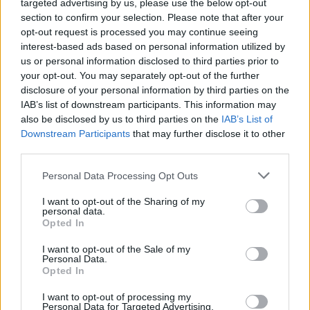
targeted advertising by us, please use the below opt-out
section to confirm your selection. Please note that after your
opt-out request is processed you may continue seeing
interest-based ads based on personal information utilized by
us or personal information disclosed to third parties prior to
your opt-out. You may separately opt-out of the further
disclosure of your personal information by third parties on the
Hódmezővásárhely
iskolaépítés
oktatási beruházás
FERROÉP Zrt.
IAB’s list of downstream participants. This information may
Másfélszeresére bővítik Hódmezővásárhely jó hírű
also be disclosed by us to third parties on the
IAB’s List of
református iskoláját
Downstream Participants
that may further disclose it to other
third parties.
A Szőnyi Benjámin Általános Iskola fejlesztését a FERROÉP
kivitelezheti; a munkák csaknem egy évig tartanak majd.
Please note that this website/app uses one or more Google
Personal Data Processing Opt Outs
services and may gather and store information including but
Mi épül?
not limited to your visit or usage behaviour. You may click to
I want to opt-out of the Sharing of my
personal data.
grant or deny consent to Google and its third-party tags to
Opted In
use your data for below specified purposes in below Google
consent section.
I want to opt-out of the Sale of my
Personal Data.
Opted In
I want to opt-out of processing my
Personal Data for Targeted Advertising.