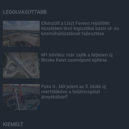
LEGOLVASOTTABB
Elkészült a Liszt Ferenc repülőtér
közelében lévő logisztikai bázis út- és
közműhálózatának fejlesztése
M1 bővítés: már zajlik a teljesen új
Bicske Kelet csomópont építése
Paks II.: Mit jelent az 5. blokk új
mérföldköve a felülvizsgálat
árnyékában?
KIEMELT