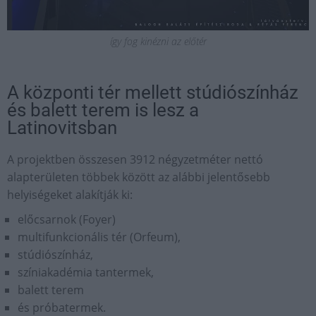
így fog kinézni az előtér
A központi tér mellett stúdiószínház
és balett terem is lesz a
Latinovitsban
A projektben összesen 3912 négyzetméter nettó
alapterületen többek között az alábbi jelentősebb
helyiségeket alakítják ki:
előcsarnok (Foyer)
multifunkcionális tér (Orfeum),
stúdiószínház,
színiakadémia tantermek,
balett terem
és próbatermek.