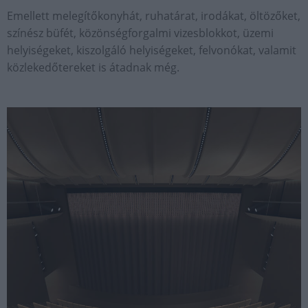
Emellett melegítőkonyhát, ruhatárat, irodákat, öltözőket,
színész büfét, közönségforgalmi vizesblokkot, üzemi
helyiségeket, kiszolgáló helyiségeket, felvonókat, valamit
közlekedőtereket is átadnak még.