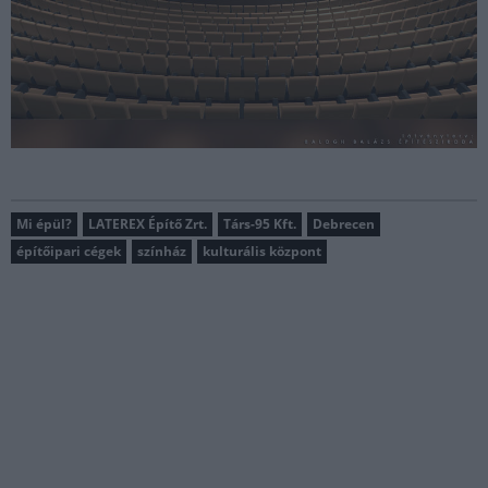
Mi épül?
LATEREX Építő Zrt.
Társ-95 Kft.
Debrecen
építőipari cégek
színház
kulturális központ