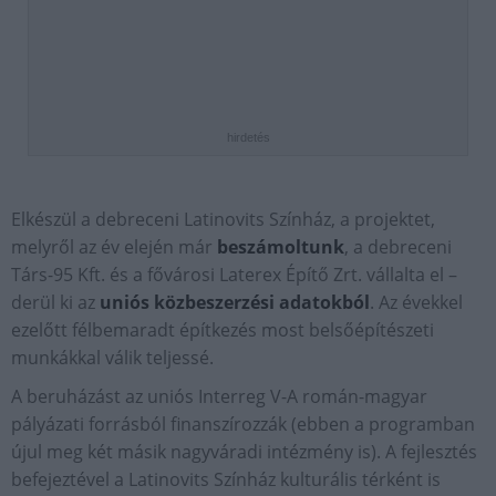
hirdetés
Elkészül a debreceni Latinovits Színház, a projektet,
melyről az év elején már
beszámoltunk
, a debreceni
Társ-95 Kft. és a fővárosi Laterex Építő Zrt. vállalta el –
derül ki az
uniós közbeszerzési adatokból
. Az évekkel
ezelőtt félbemaradt építkezés most belsőépítészeti
munkákkal válik teljessé.
A beruházást az uniós Interreg V-A román-magyar
pályázati forrásból finanszírozzák (ebben a programban
újul meg két másik nagyváradi intézmény is). A fejlesztés
befejeztével a Latinovits Színház kulturális térként is