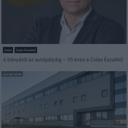
Colas
Colas Északkő
A bányától az autópályáig – 35 éves a Colas Északkő
Iparági hírek