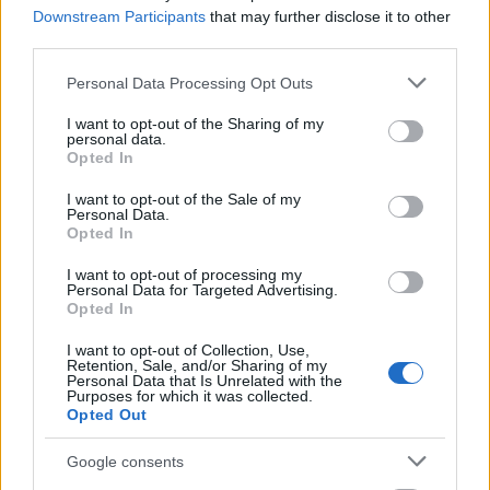
Downstream Participants
that may further disclose it to other
third parties.
Please note that this website/app uses one or more Google
Personal Data Processing Opt Outs
services and may gather and store information including but
not limited to your visit or usage behaviour. You may click to
I want to opt-out of the Sharing of my
personal data.
grant or deny consent to Google and its third-party tags to
Opted In
use your data for below specified purposes in below Google
consent section.
I want to opt-out of the Sale of my
Personal Data.
Opted In
Hódmezővásárhely
iskolaépítés
oktatási beruházás
FERROÉP Zrt.
I want to opt-out of processing my
Másfélszeresére bővítik Hódmezővásárhely jó hírű
Personal Data for Targeted Advertising.
református iskoláját
Opted In
A Szőnyi Benjámin Általános Iskola fejlesztését a FERROÉP
I want to opt-out of Collection, Use,
kivitelezheti; a munkák csaknem egy évig tartanak majd.
Retention, Sale, and/or Sharing of my
Personal Data that Is Unrelated with the
Purposes for which it was collected.
Mi épül?
Opted Out
Google consents