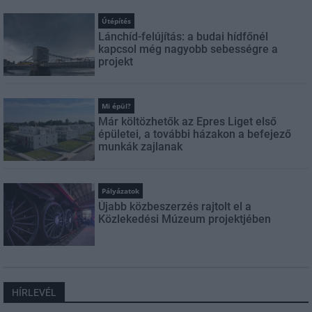
Útépítés
Lánchíd-felújítás: a budai hídfőnél
kapcsol még nagyobb sebességre a
projekt
Mi épül?
Már költözhetők az Epres Liget első
épületei, a további házakon a befejező
munkák zajlanak
Pályázatok
Újabb közbeszerzés rajtolt el a
Közlekedési Múzeum projektjében
HÍRLEVÉL