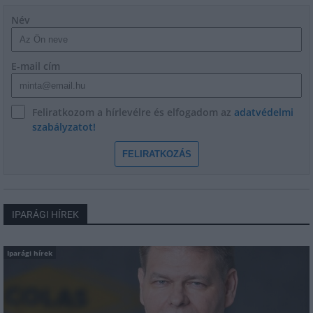
Név
E-mail cím
Feliratkozom a hírlevélre és elfogadom az
adatvédelmi
szabályzatot!
FELIRATKOZÁS
IPARÁGI HÍREK
Iparági hírek