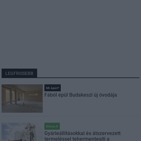
LEGFRISSEBB
Mi épül?
Fából épül Budakeszi új óvodája
Klíma-X
Gyárleállításokkal és átszervezett
termeléssel tehermentesíti a