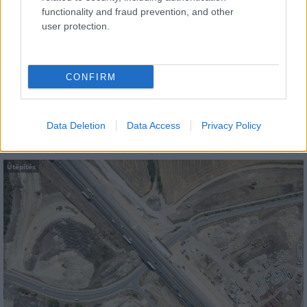
functionality and fraud prevention, and other
user protection.
Elkészült a Liszt Ferenc repülőtér
közelében lévő logisztikai bázis út- és
CONFIRM
közműhálózatának fejlesztése
Data Deletion
Data Access
Privacy Policy
Útépítés