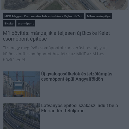
MKIF Magyar Koncessziós Infrastruktúra Fejlesztő Zrt.
M1-es autópálya
Bicske
csomópont
M1 bővítés: már zajlik a teljesen új Bicske Kelet
csomópont építése
Tizenegy meglévő csomópontot korszerűsít és négy új,
különszintű csomópontot hoz létre az MKIF az M1-es
bővítésénél.
Új gyalogosátkelők és jelzőlámpás
csomópont épül Angyalföldön
Látványos építési szakasz indult be a
Flórián téri felüljárón