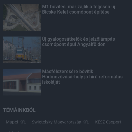
M1 bővítés: már zajlik a teljesen új
Bicske Kelet csomópont építése
Új gyalogosátkelők és jelzőlámpás
csomópont épül Angyalföldön
Másfélszeresére bővítik
Hódmezővásárhely jó hírű református
iskoláját
TÉMÁINKBÓL
Mapei Kft.
Swietelsky Magyarország Kft.
KÉSZ Csoport