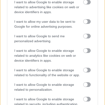
I want to allow Google to enable storage
related to advertising like cookies on web or
device identifiers in apps.
I want to allow my user data to be sent to
Google for online advertising purposes.
I want to allow Google to send me
personalized advertising.
Paks II
Paks
paksi atomerőmű
Paks II. Atomerőmű Zrt.
Paks II.: Mit jelent az 5. blokk új mérföldköve a
I want to allow Google to enable storage
felülvizsgálat árnyékában?
related to analytics like cookies on web or
device identifiers in apps.
Megkezdődött az 5. blokk reaktorépületének alaplemez-
kivitelezése, miközben a felülvizsgálat arra keresi a választ,
I want to allow Google to enable storage
hogy a megváltozott gazdasági és geopolitikai környezetben
related to functionality of the website or app.
milyen feltételek mellett érdemes továbbvinni Magyarország
egyik legnagyobb beruházását.
I want to allow Google to enable storage
related to personalization.
Épített öröksége megújításával is készül
Mohács a csata ötszázadik
I want to allow Google to enable storage
évfordulójára
related to security, including authentication