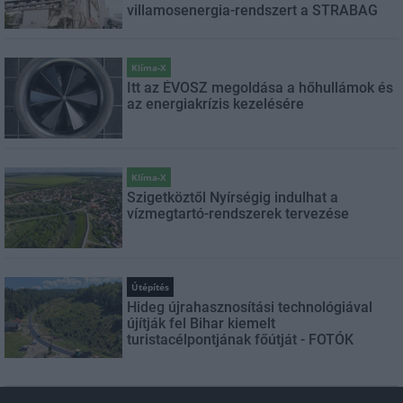
villamosenergia-rendszert a STRABAG
Klíma-X
Itt az ÉVOSZ megoldása a hőhullámok és
az energiakrízis kezelésére
Klíma-X
Szigetköztől Nyírségig indulhat a
vízmegtartó-rendszerek tervezése
Útépítés
Hideg újrahasznosítási technológiával
újítják fel Bihar kiemelt
turistacélpontjának főútját - FOTÓK