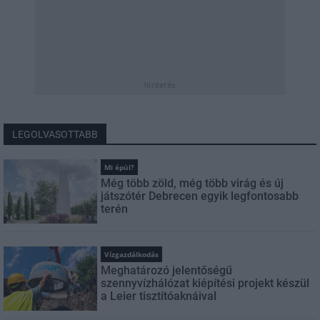
hirdetés
LEGOLVASOTTABB
Mi épül?
Még több zöld, még több virág és új
játszótér Debrecen egyik legfontosabb
terén
Vízgazdálkodás
Meghatározó jelentőségű
szennyvízhálózat kiépítési projekt készül
a Leier tisztítóaknáival