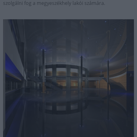
szolgálni fog a megyeszékhely lakói számára.