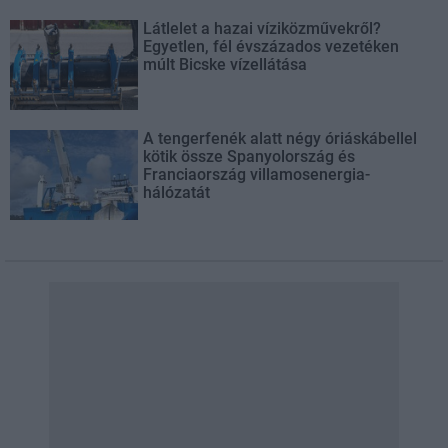
Látlelet a hazai víziközművekről?
Egyetlen, fél évszázados vezetéken
múlt Bicske vízellátása
A tengerfenék alatt négy óriáskábellel
kötik össze Spanyolország és
Franciaország villamosenergia-
hálózatát