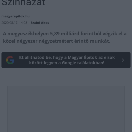
Színházat
magyarepitok.hu
2020.08.17. 14:08 -
Szabó Ákos
A megyeszékhelyen 5,89 milliárd forintból végzik el a
közel négyezer négyzetmétert érintő munkát.
Itt állíthatod be, hogy a Magyar Építők az elsők
között legyen a Google találatokban!