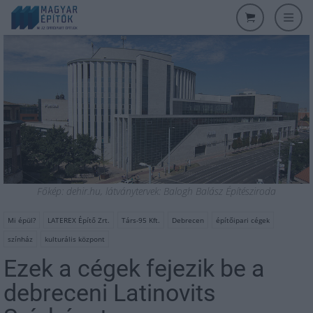
Főkép: dehir.hu, látványtervek: Balogh Balász Építésziroda
Mi épül?
LATEREX Építő Zrt.
Társ-95 Kft.
Debrecen
építőipari cégek
színház
kulturális központ
Ezek a cégek fejezik be a
debreceni Latinovits