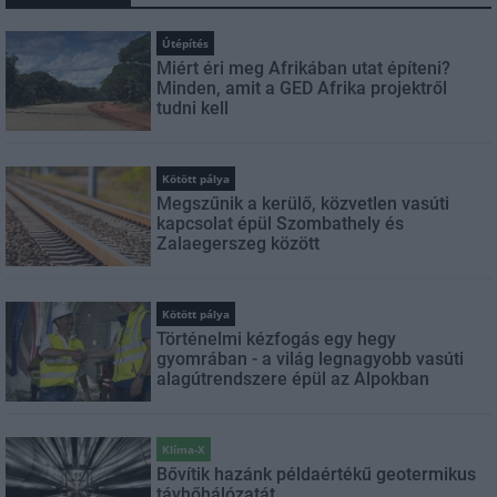
Útépítés
Miért éri meg Afrikában utat építeni?
Minden, amit a GED Afrika projektről
tudni kell
Kötött pálya
Megszűnik a kerülő, közvetlen vasúti
kapcsolat épül Szombathely és
Zalaegerszeg között
Kötött pálya
Történelmi kézfogás egy hegy
gyomrában - a világ legnagyobb vasúti
alagútrendszere épül az Alpokban
Klíma-X
Bővítik hazánk példaértékű geotermikus
távhőhálózatát