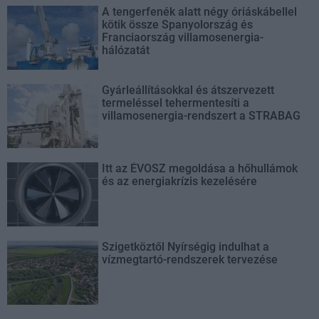
A tengerfenék alatt négy óriáskábellel
kötik össze Spanyolország és
Franciaország villamosenergia-
hálózatát
Gyárleállításokkal és átszervezett
termeléssel tehermentesíti a
villamosenergia-rendszert a STRABAG
Itt az ÉVOSZ megoldása a hőhullámok
és az energiakrízis kezelésére
Szigetköztől Nyírségig indulhat a
vízmegtartó-rendszerek tervezése