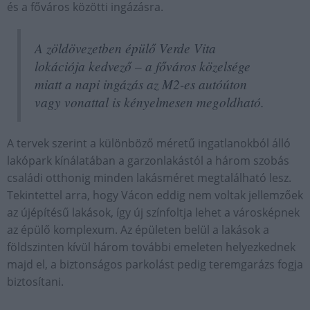
és a főváros közötti ingázásra.
A zöldövezetben épülő Verde Vita
lokációja kedvező – a főváros közelsége
miatt a napi ingázás az M2-es autóúton
vagy vonattal is kényelmesen megoldható.
A tervek szerint a különböző méretű ingatlanokból álló
lakópark kínálatában a garzonlakástól a három szobás
családi otthonig minden lakásméret megtalálható lesz.
Tekintettel arra, hogy Vácon eddig nem voltak jellemzőek
az újépítésű lakások, így új színfoltja lehet a városképnek
az épülő komplexum. Az épületen belül a lakások a
földszinten kívül három további emeleten helyezkednek
majd el, a biztonságos parkolást pedig teremgarázs fogja
biztosítani.