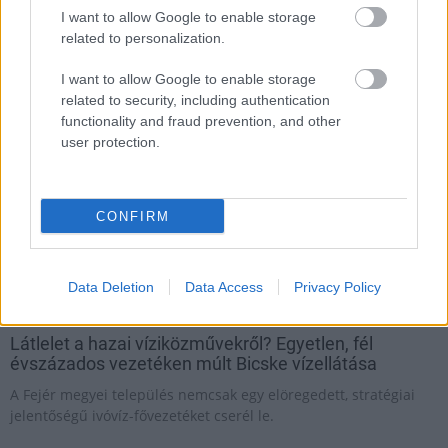
I want to allow Google to enable storage
related to personalization.
Vízgazdálkodás
I want to allow Google to enable storage
related to security, including authentication
functionality and fraud prevention, and other
user protection.
CONFIRM
Data Deletion
Data Access
Privacy Policy
Bicske
Sárépszer Építőipari Kft.
közműfejlesztés
ivóvíz közmű-hálózat
Látlelet a hazai víziközművekről? Egyetlen, fél
évszázados vezetéken múlt Bicske vízellátása
A Fejér megyei település nemcsak egy elöregedett, stratégiai
jelentőségű ivóvíz-fővezetéket cserél le.