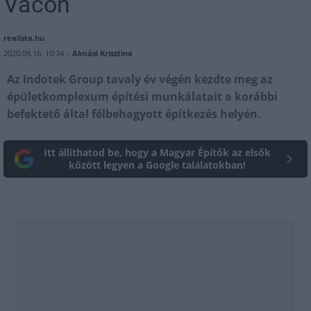
Vácon
realista.hu
2020.09.16. 10:34 -
Almási Krisztina
Az Indotek Group tavaly év végén kezdte meg az
épületkomplexum építési munkálatait a korábbi
befektető által félbehagyott építkezés helyén.
Itt állíthatod be, hogy a Magyar Építők az elsők
között legyen a Google találatokban!