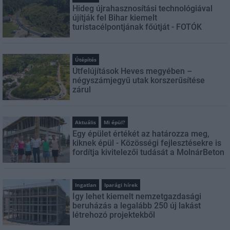
Hideg újrahasznosítási technológiával
újítják fel Bihar kiemelt
turistacélpontjának főútját - FOTÓK
Útépítés
Útfelújítások Heves megyében –
négyszámjegyű utak korszerűsítése
zárul
Aktuális
Mi épül?
Egy épület értékét az határozza meg,
kiknek épül - Közösségi fejlesztésekre is
fordítja kivitelezői tudását a MolnárBeton
Ingatlan
Iparági hírek
Így lehet kiemelt nemzetgazdasági
beruházás a legalább 250 új lakást
létrehozó projektekből