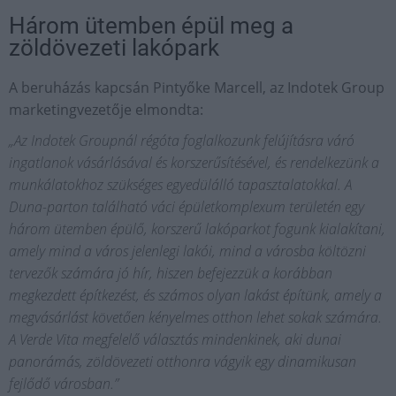
Három ütemben épül meg a
zöldövezeti lakópark
A beruházás kapcsán Pintyőke Marcell, az Indotek Group
marketingvezetője elmondta:
„Az Indotek Groupnál régóta foglalkozunk felújításra váró
ingatlanok vásárlásával és korszerűsítésével, és rendelkezünk a
munkálatokhoz szükséges egyedülálló tapasztalatokkal. A
Duna-parton található váci épületkomplexum területén egy
három ütemben épülő, korszerű lakóparkot fogunk kialakítani,
amely mind a város jelenlegi lakói, mind a városba költözni
tervezők számára jó hír, hiszen befejezzük a korábban
megkezdett építkezést, és számos olyan lakást építünk, amely a
megvásárlást követően kényelmes otthon lehet sokak számára.
A Verde Vita megfelelő választás mindenkinek, aki dunai
panorámás, zöldövezeti otthonra vágyik egy dinamikusan
fejlődő városban.”