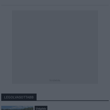
hirdetés
LEGOLVASOTTABB
Útépítés