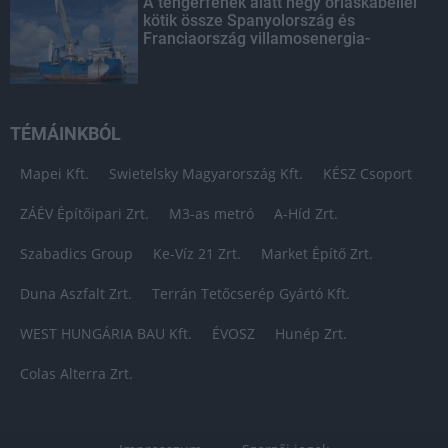
A tengerfenék alatt négy óriáskábellel
kötik össze Spanyolország és
Franciaország villamosenergia-
hálózatát
TÉMÁINKBÓL
Mapei Kft.
Swietelsky Magyarország Kft.
KÉSZ Csoport
ZÁÉV Építőipari Zrt.
M3-as metró
A-Híd Zrt.
Szabadics Group
Ke-Víz 21 Zrt.
Market Építő Zrt.
Duna Aszfalt Zrt.
Terrán Tetőcserép Gyártó Kft.
WEST HUNGÁRIA BAU Kft.
ÉVOSZ
Hunép Zrt.
Colas Alterra Zrt.