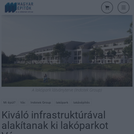
A lakópark látványterve (Indotek Group)
Mi épül?
Vác
Indotek Group
lakópark
lakásépítés
Kiváló infrastruktúrával
alakítanak ki lakóparkot