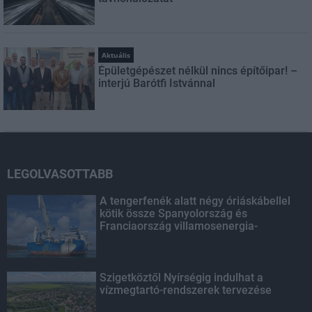
Aktuális
Épületgépészet nélkül nincs építőipar! –
interjú Barótfi Istvánnal
LEGOLVASOTTABB
A tengerfenék alatt négy óriáskábellel
kötik össze Spanyolország és
Franciaország villamosenergia-
hálózatát
Szigetköztől Nyírségig indulhat a
vízmegtartó-rendszerek tervezése