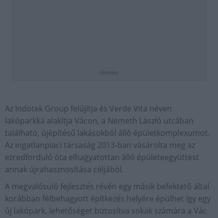
hirdetés
Az Indotek Group felújítja és Verde Vita néven
lakóparkká alakítja Vácon, a Németh László utcában
található, újépítésű lakásokból álló épületkomplexumot.
Az ingatlanpiaci társaság 2013-ban vásárolta meg az
ezredforduló óta elhagyatottan álló épületeegyüttest
annak újrahasznosítása céljából.
A megvalósuló fejlesztés révén egy másik befektető által
korábban félbehagyott építkezés helyére épülhet így egy
új lakópark, lehetőséget biztosítva sokak számára a Vác