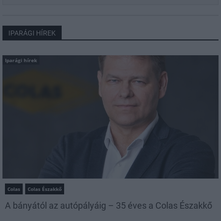
IPARÁGI HÍREK
Iparági hírek
Colas
Colas Északkő
A bányától az autópályáig – 35 éves a Colas Északkő