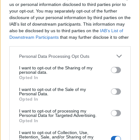
us or personal information disclosed to third parties prior to
örökségvédelem
Mohács
Mohács 500
VivaPalazzo Zrt.
your opt-out. You may separately opt-out of the further
disclosure of your personal information by third parties on the
Épített öröksége megújításával is készül Mohács a
IAB’s list of downstream participants. This information may
csata ötszázadik évfordulójára
also be disclosed by us to third parties on the
IAB’s List of
Új kápolna, kiállítótér épült a mohácsi csata emlékhelyén. A
Downstream Participants
that may further disclose it to other
városban is számos beruházás készült el vagy közeledik a
third parties.
befejezéshez. Új parkolóház létesül, megújul a városháza és a
Széchenyi tér is.
Please note that this website/app uses one or more Google
Personal Data Processing Opt Outs
services and may gather and store information including but
Mi épül?
not limited to your visit or usage behaviour. You may click to
I want to opt-out of the Sharing of my
personal data.
grant or deny consent to Google and its third-party tags to
Opted In
use your data for below specified purposes in below Google
consent section.
I want to opt-out of the Sale of my
Personal Data.
Opted In
I want to opt-out of processing my
Personal Data for Targeted Advertising.
Opted In
I want to opt-out of Collection, Use,
Retention, Sale, and/or Sharing of my