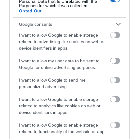
Personal Data that Is Unrelated with the
Purposes for which it was collected.
Debrecen
közterek
zöldterületek
Ke-Víz 21 Zrt.
Opted Out
Még több zöld, még több virág és új játszótér
Google consents
Debrecen egyik legfontosabb terén
Átfogó fejlesztéssel és többek közt új játszótérrel lép előre a
I want to allow Google to enable storage
történelmi és földrajzi szempontból is kiemelkedő Bem tér; már
related to advertising like cookies on web or
keresik a kivitelezőt.
device identifiers in apps.
I want to allow my user data to be sent to
Már költözhetők az Epres Liget első
Google for online advertising purposes.
épületei, a további házakon a befejező
munkák zajlanak
I want to allow Google to send me
personalized advertising.
I want to allow Google to enable storage
Fából épül Budakeszi új óvodája
related to analytics like cookies on web or
device identifiers in apps.
I want to allow Google to enable storage
related to functionality of the website or app.