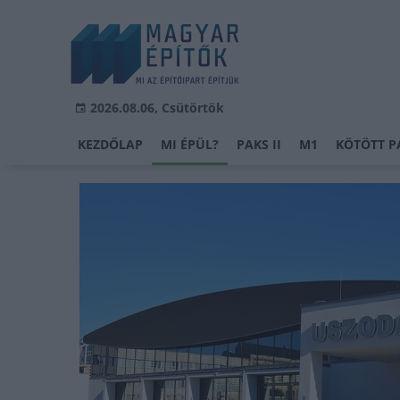
2026.08.06, Csütörtök
KEZDŐLAP
MI ÉPÜL?
PAKS II
M1
KÖTÖTT P