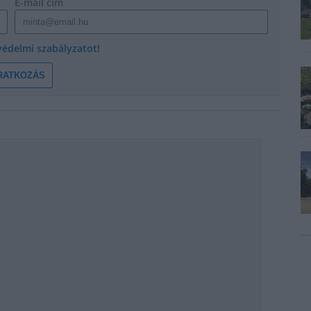
E-mail cím
védelmi szabályzatot!
RATKOZÁS