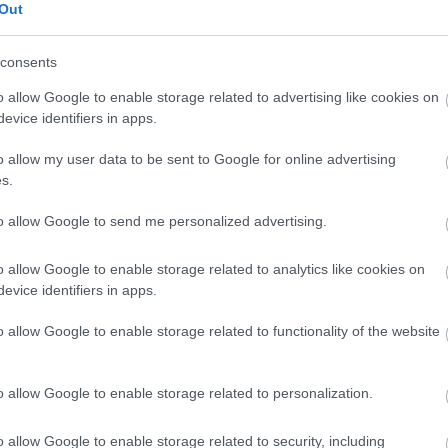
nuljon meg úszni!
, illetve az
Úszó Nemzet
programokat
Out
Új
programja, amely ténylegesen kiszolgálja a vizes
N
núszást és az úszást - fogalmazott a tárcavezető.
consents
 számára az uszoda önmagán túlmutató jelentőséggel
o allow Google to enable storage related to advertising like cookies on
yesületi összefogással megvalósult fejlesztést régóta
evice identifiers in apps.
gyháziak.
o allow my user data to be sent to Google for online advertising
s.
Kft.
uszodaépítés
to allow Google to send me personalized advertising.
o allow Google to enable storage related to analytics like cookies on
evice identifiers in apps.
o allow Google to enable storage related to functionality of the website
o allow Google to enable storage related to personalization.
o allow Google to enable storage related to security, including