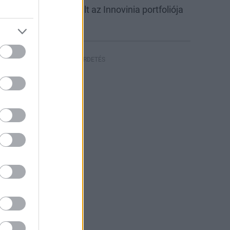
abb csarnokkal bővült az Innovinia portfoliója
yíregyházán
HIRDETÉS