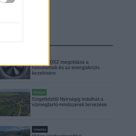
LEGFRISSEBB
Klíma-X
Itt az ÉVOSZ megoldása a
hőhullámok és az energiakrízis
kezelésére
Klíma-X
Szigetköztől Nyírségig indulhat a
vízmegtartó-rendszerek tervezése
Útépítés