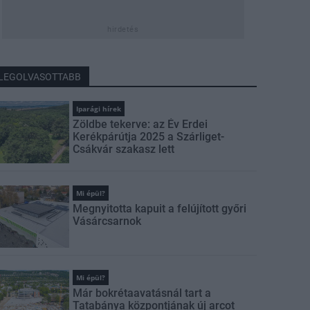
hirdetés
LEGOLVASOTTABB
Iparági hírek
Zöldbe tekerve: az Év Erdei
Kerékpárútja 2025 a Szárliget-
Csákvár szakasz lett
Mi épül?
Megnyitotta kapuit a felújított győri
Vásárcsarnok
Mi épül?
Már bokrétaavatásnál tart a
Tatabánya központjának új arcot