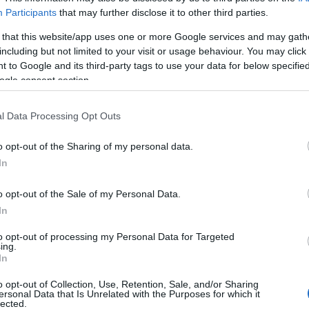
Participants
that may further disclose it to other third parties.
k,
nyiroda,
 that this website/app uses one or more Google services and may gath
including but not limited to your visit or usage behaviour. You may click 
Co
 to Google and its third-party tags to use your data for below specifi
y miatt eddig csak az úszók és az edzők által használt
ogle consent section.
A
 belvárosi fekvése miatt könnyen elérhető lesz bárki
É
letet
napelemekkel
szerelték fel.
l Data Processing Opt Outs
Ip
o opt-out of the Sharing of my personal data.
In
itkár arról beszélt,
o opt-out of the Sale of my Personal Data.
In
g úszni, az utánpótláskorosztály készülhet a
to opt-out of processing my Personal Data for Targeted
ing.
egyaránt használhatják a felkészülésükhöz a
In
lt épületet.
o opt-out of Collection, Use, Retention, Sale, and/or Sharing
ersonal Data that Is Unrelated with the Purposes for which it
I
lected.