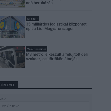
adó beruházás
Mi épül?
35 milliárdos logisztikai központot
épít a Lidl Magyarországon
Vasútfejlesztés
M3 metró: elkészült a felújított déli
szakasz, csütörtökön átadják
HÍRLEVÉL
Név