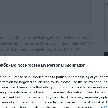
hirdetés
árosi uszodát szerdán Nyíregyházán. A létesítmény a
al készült el. Az Aqua Sportegyesület vízilabda TAO-
 uszoda hetven százalékban, a beruházás 30
tó, Eissmann Városi Uszoda névén üzemelő
ítők -
Do Not Process My Personal Information
Ip
to opt-out of the sale, sharing to third parties, or processing of your per
timéter mély nagymedencével
formation for targeted advertising by us, please use the below opt-out s
r selection. Please note that after your opt-out request is processed y
eing interest-based ads based on personal information utilized by us or
ktatást teszi lehetővé, de versenyeket egyaránt
disclosed to third parties prior to your opt-out. You may separately opt-
éter nettó alapterületű
sportlétesítményben helyet
losure of your personal information by third parties on the IAB’s list of
. This information may also be disclosed by us to third parties on the
IA