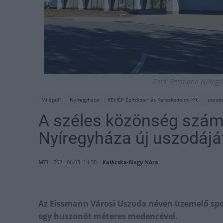
Fotó: Eissmann Nyíregy
Mi épül?
Nyíregyháza
KEVIÉP Építőipari és Kereskedelmi Kft.
uszod
A széles közönség számá
Nyíregyháza új uszodájá
MTI
2021.06.03. 14:30 -
Kalácska-Nagy Nóra
Az Eissmann Városi Uszoda néven üzemelő spo
egy huszonöt méteres medencével.