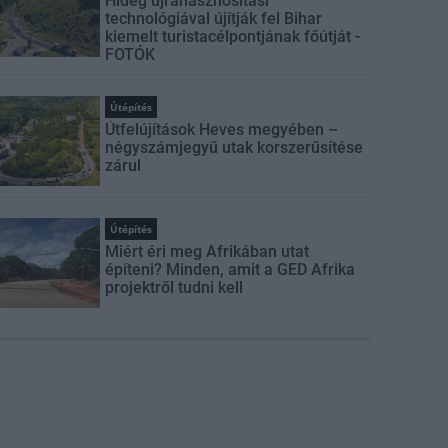
Hideg újrahasznosítási
technológiával újítják fel Bihar
kiemelt turistacélpontjának főútját -
FOTÓK
Útépítés
Útfelújítások Heves megyében –
négyszámjegyű utak korszerűsítése
zárul
Útépítés
Miért éri meg Afrikában utat
építeni? Minden, amit a GED Afrika
projektről tudni kell