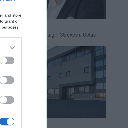
er and store
to grant or
las
Colas Északkő
ed purposes
 bányától az autópályáig – 35 éves a Colas
szakkő
arági hírek
nnovinia