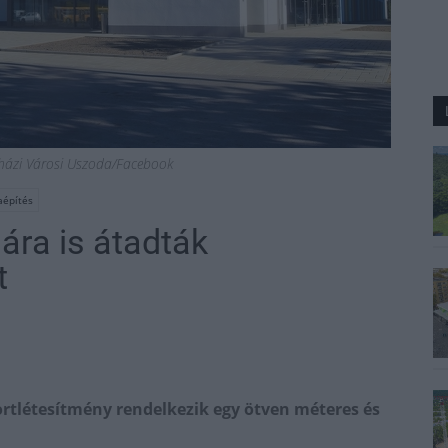
házi Városi Uszoda/Facebook
aépítés
ra is átadták
t
rtlétesítmény rendelkezik egy ötven méteres és