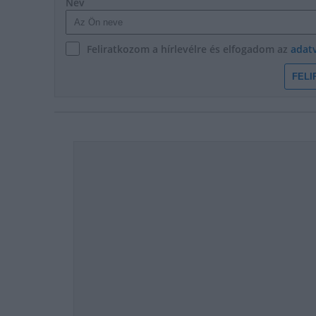
Név
Feliratkozom a hírlevélre és elfogadom az
adat
FELI