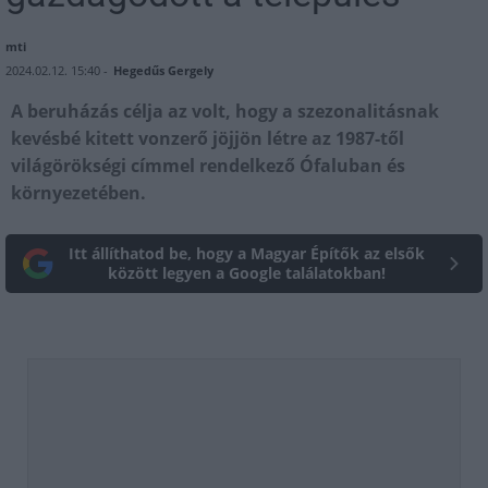
mti
2024.02.12. 15:40 -
Hegedűs Gergely
A beruházás célja az volt, hogy a szezonalitásnak
kevésbé kitett vonzerő jöjjön létre az 1987-től
világörökségi címmel rendelkező Ófaluban és
környezetében.
Itt állíthatod be, hogy a Magyar Építők az elsők
között legyen a Google találatokban!