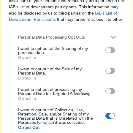
disclosure of your personal information by third parties on the
AJÁNLÓ
IAB’s list of downstream participants. This information may
also be disclosed by us to third parties on the
IAB’s List of
Downstream Participants
that may further disclose it to other
Mi épül?
third parties.
Please note that this website/app uses one or more Google
Personal Data Processing Opt Outs
services and may gather and store information including but
not limited to your visit or usage behaviour. You may click to
I want to opt-out of the Sharing of my
personal data.
grant or deny consent to Google and its third-party tags to
Opted In
use your data for below specified purposes in below Google
consent section.
I want to opt-out of the Sale of my
Personal Data.
Opted In
I want to opt-out of processing my
Personal Data for Targeted Advertising.
Hódmezővásárhely
iskolaépítés
oktatási beruházás
FERROÉP Zrt.
Opted In
Másfélszeresére bővítik Hódmezővásárhely jó hírű
I want to opt-out of Collection, Use,
református iskoláját
Retention, Sale, and/or Sharing of my
Personal Data that Is Unrelated with the
A Szőnyi Benjámin Általános Iskola fejlesztését a FERROÉP
Purposes for which it was collected.
Opted Out
kivitelezheti; a munkák csaknem egy évig tartanak majd.