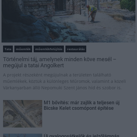
Tata
műemlék
műemlékfelújítás
restaurálás
Történelmi táj, amelynek minden köve mesél –
megújul a tatai Angolkert
A projekt részeként megújulnak a területen található
műemlékek, köztük a különleges Műromok, valamint a közeli
Várkanyarban álló Nepomuki Szent János híd és szobor is.
M1 bővítés: már zajlik a teljesen új
Bicske Kelet csomópont építése
Új gyalogosátkelők és jelzőlámpás