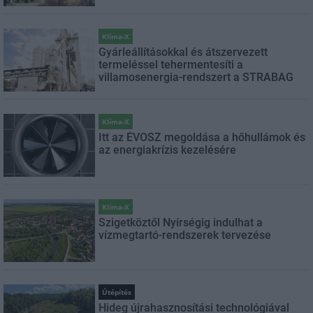
Klíma-X
Gyárleállításokkal és átszervezett
termeléssel tehermentesíti a
villamosenergia-rendszert a STRABAG
Klíma-X
Itt az ÉVOSZ megoldása a hőhullámok és
az energiakrízis kezelésére
Klíma-X
Szigetköztől Nyírségig indulhat a
vízmegtartó-rendszerek tervezése
Útépítés
Hideg újrahasznosítási technológiával