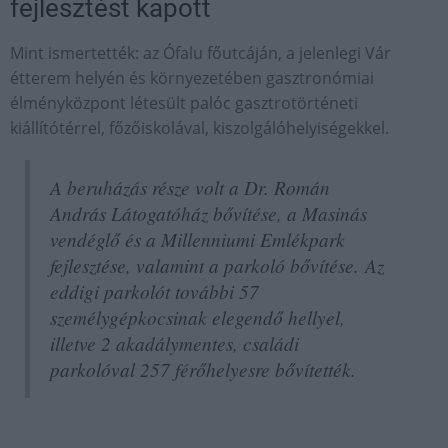
fejlesztést kapott
Mint ismertették: az Ófalu főutcáján, a jelenlegi Vár
étterem helyén és környezetében gasztronómiai
élményközpont létesült palóc gasztrotörténeti
kiállítótérrel, főzőiskolával, kiszolgálóhelyiségekkel.
A beruházás része volt a Dr. Román
András Látogatóház bővítése, a Masinás
vendéglő és a Millenniumi Emlékpark
fejlesztése, valamint a parkoló bővítése. Az
eddigi parkolót további 57
személygépkocsinak elegendő hellyel,
illetve 2 akadálymentes, családi
parkolóval 257 férőhelyesre bővítették.