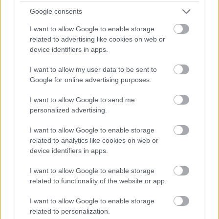
Google consents
Mi épül?
I want to allow Google to enable storage
related to advertising like cookies on web or
device identifiers in apps.
I want to allow my user data to be sent to
Google for online advertising purposes.
I want to allow Google to send me
personalized advertising.
I want to allow Google to enable storage
Paks II
Paks
paksi atomerőmű
Paks II. Atomerőmű Zrt.
related to analytics like cookies on web or
device identifiers in apps.
Paks II.: Mit jelent az 5. blokk új mérföldköve a
felülvizsgálat árnyékában?
I want to allow Google to enable storage
Megkezdődött az 5. blokk reaktorépületének alaplemez-
related to functionality of the website or app.
kivitelezése, miközben a felülvizsgálat arra keresi a választ,
hogy a megváltozott gazdasági és geopolitikai környezetben
I want to allow Google to enable storage
milyen feltételek mellett érdemes továbbvinni Magyarország
related to personalization.