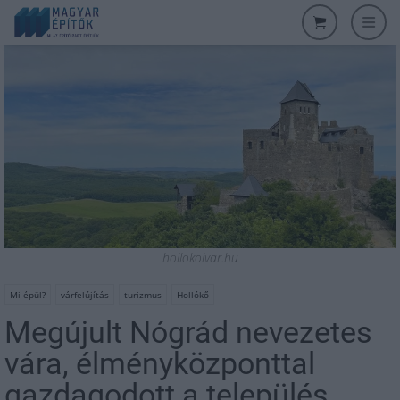
hollokoivar.hu
Mi épül?
várfelújítás
turizmus
Hollókő
Megújult Nógrád nevezetes
vára, élményközponttal
gazdagodott a település