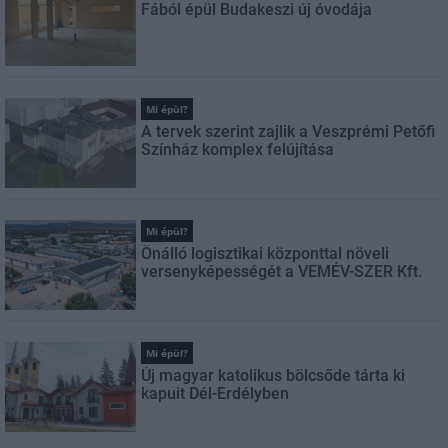
Fából épül Budakeszi új óvodája
Mi épül?
A tervek szerint zajlik a Veszprémi Petőfi
Színház komplex felújítása
Mi épül?
Önálló logisztikai központtal növeli
versenyképességét a VEMÉV-SZER Kft.
Mi épül?
Új magyar katolikus bölcsőde tárta ki
kapuit Dél-Erdélyben