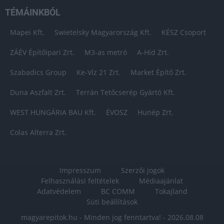
TÉMÁINKBÓL
Mapei Kft.
Swietelsky Magyarország Kft.
KÉSZ Csoport
ZÁÉV Építőipari Zrt.
M3-as metró
A-Híd Zrt.
Szabadics Group
Ke-Víz 21 Zrt.
Market Építő Zrt.
Duna Aszfalt Zrt.
Terrán Tetőcserép Gyártó Kft.
WEST HUNGÁRIA BAU Kft.
ÉVOSZ
Hunép Zrt.
Colas Alterra Zrt.
Impresszum
Szerzői jogok
Felhasználási feltételek
Médiaajánlat
Adatvédelem
BC COMM
Tokajland
Süti beállítások
magyarepitok.hu - Minden jog fenntartva! - 2026.08.08