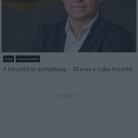
Colas
Colas Északkő
A bányától az autópályáig – 35 éves a Colas Északkő
HIRDETÉS