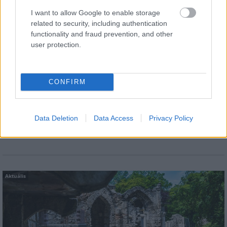
egyik legnagyobb beruházását.
I want to allow Google to enable storage
related to security, including authentication
Épített öröksége megújításával is készül
functionality and fraud prevention, and other
Mohács a csata ötszázadik
user protection.
évfordulójára
CONFIRM
Elkészült a Liszt Ferenc repülőtér
közelében lévő logisztikai bázis út- és
közműhálózatának fejlesztése
Data Deletion
Data Access
Privacy Policy
Aktuális