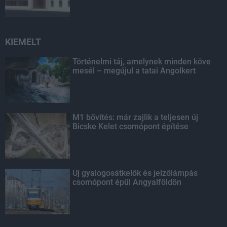
KIEMELT
Történelmi táj, amelynek minden köve
mesél – megújul a tatai Angolkert
M1 bővítés: már zajlik a teljesen új
Bicske Kelet csomópont építése
Új gyalogosátkelők és jelzőlámpás
csomópont épül Angyalföldön