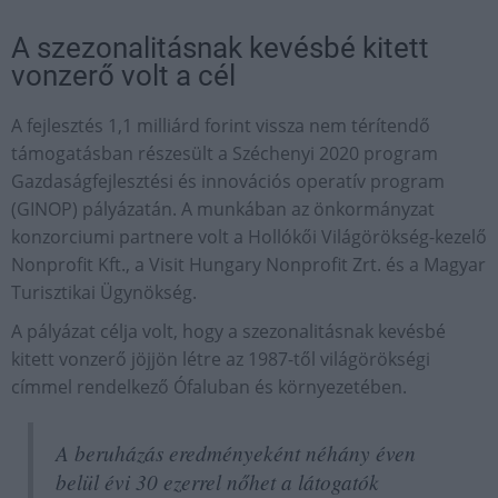
A szezonalitásnak kevésbé kitett
vonzerő volt a cél
A fejlesztés 1,1 milliárd forint vissza nem térítendő
támogatásban részesült a Széchenyi 2020 program
Gazdaságfejlesztési és innovációs operatív program
(GINOP) pályázatán. A munkában az önkormányzat
konzorciumi partnere volt a Hollókői Világörökség-kezelő
Nonprofit Kft., a Visit Hungary Nonprofit Zrt. és a Magyar
Turisztikai Ügynökség.
A pályázat célja volt, hogy a szezonalitásnak kevésbé
kitett vonzerő jöjjön létre az 1987-től világörökségi
címmel rendelkező Ófaluban és környezetében.
A beruházás eredményeként néhány éven
belül évi 30 ezerrel nőhet a látogatók