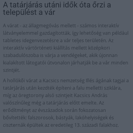
A tatárjárás utáni idők óta őrzi a
települést a vár
A várat - az állagmegóvás mellett - számos interaktív
látványelemmel gazdagították, így lehetőség van például
tabletes idegenvezetésre a vár teljes területén. Az
interaktív vártörténeti kiállítás mellett középkori
szabadulószoba is várja a vendégeket, akik újonnan
kialakított látogatói útvonalon járhatják be a vár minden
szintjét.
A hollókői várat a Kacsics nemzetség Illés ágának tagjai a
tatárjárás után kezdték építeni a falu melletti sziklára,
míg az öregtorony alsó szintjeit Kacsics András
valószínűleg még a tatárjárás előtt emelte. Az
erődítményt az évszázadok során fokozatosan
bővítették: falszorosok, bástyák, lakóhelyiségek és
ciszternák épültek az eredetileg 13. századi falakhoz.