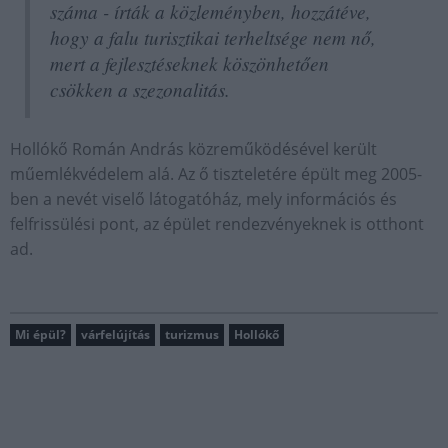
száma - írták a közleményben, hozzátéve,
hogy a falu turisztikai terheltsége nem nő,
mert a fejlesztéseknek köszönhetően
csökken a szezonalitás.
Hollókő Román András közreműködésével került
műemlékvédelem alá. Az ő tiszteletére épült meg 2005-
ben a nevét viselő látogatóház, mely információs és
felfrissülési pont, az épület rendezvényeknek is otthont
ad.
Mi épül?
várfelújítás
turizmus
Hollókő