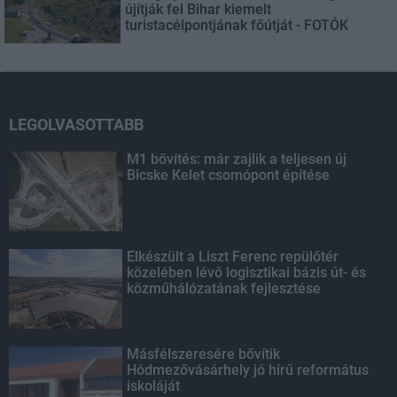
újítják fel Bihar kiemelt
turistacélpontjának főútját - FOTÓK
LEGOLVASOTTABB
M1 bővítés: már zajlik a teljesen új
Bicske Kelet csomópont építése
Elkészült a Liszt Ferenc repülőtér
közelében lévő logisztikai bázis út- és
közműhálózatának fejlesztése
Másfélszeresére bővítik
Hódmezővásárhely jó hírű református
iskoláját