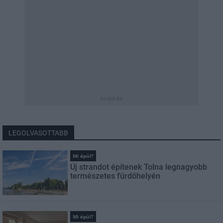
hirdetés
LEGOLVASOTTABB
Mi épül?
Új strandot építenek Tolna legnagyobb
természetes fürdőhelyén
Mi épül?