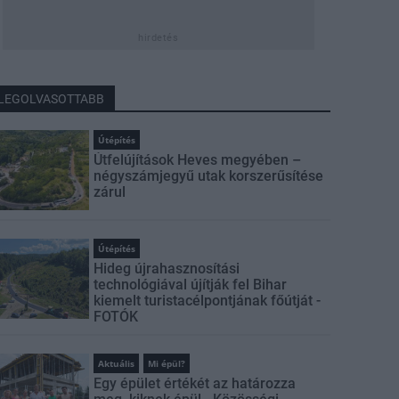
hirdetés
LEGOLVASOTTABB
Útépítés
Útfelújítások Heves megyében –
négyszámjegyű utak korszerűsítése
zárul
Útépítés
Hideg újrahasznosítási
technológiával újítják fel Bihar
kiemelt turistacélpontjának főútját -
FOTÓK
Aktuális
Mi épül?
Egy épület értékét az határozza