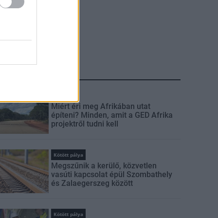
LEGFRISSEBB
Útépítés
Miért éri meg Afrikában utat
építeni? Minden, amit a GED Afrika
projektről tudni kell
Kötött pálya
Megszűnik a kerülő, közvetlen
vasúti kapcsolat épül Szombathely
és Zalaegerszeg között
Kötött pálya