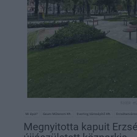
Fotók: e
Mi épül?
Geum Műterem Kft.
Everling Városépítő Kft.
Erzsébetváros
Megnyitotta kapuit Erzsé