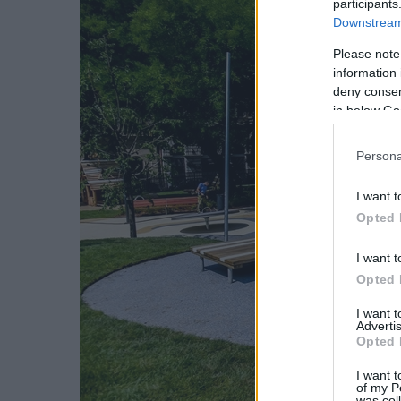
participants
Downstream 
Please note
information 
deny consent
in below Go
Persona
I want t
Opted 
I want t
Opted 
I want 
Advertis
Opted 
I want t
of my P
was col