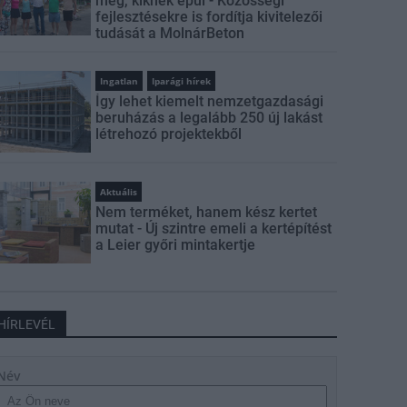
meg, kiknek épül - Közösségi
fejlesztésekre is fordítja kivitelezői
tudását a MolnárBeton
Ingatlan
Iparági hírek
Így lehet kiemelt nemzetgazdasági
beruházás a legalább 250 új lakást
létrehozó projektekből
Aktuális
Nem terméket, hanem kész kertet
mutat - Új szintre emeli a kertépítést
a Leier győri mintakertje
HÍRLEVÉL
Név