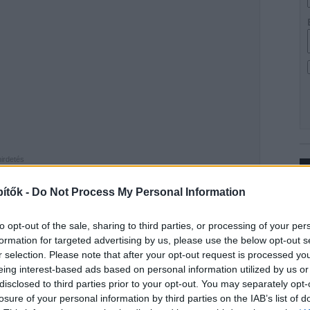
hirdetés
ítők -
Do Not Process My Personal Information
Ip
zsébetvárosi Klauzál tér immár teljesen megújult. A
to opt-out of the sale, sharing to third parties, or processing of your per
zerzési adatok szerint az
Everling Építő Kft.
formation for targeted advertising by us, please use the below opt-out s
n, a beruházó pedig a VII. kerületi önkormányzat volt.
r selection. Please note that after your opt-out request is processed y
eing interest-based ads based on personal information utilized by us or
disclosed to third parties prior to your opt-out. You may separately opt-
losure of your personal information by third parties on the IAB’s list of