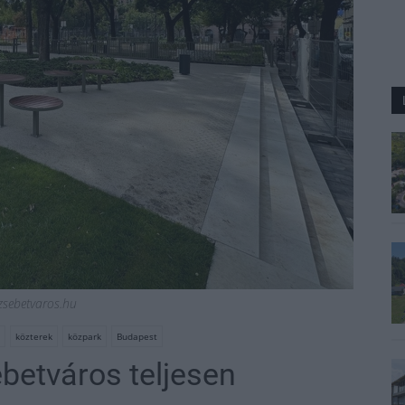
rzsebetvaros.hu
közterek
közpark
Budapest
betváros teljesen