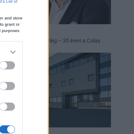
B’s List of
er and store
to grant or
ed purposes
las
Colas Északkő
 bányától az autópályáig – 35 éves a Colas
szakkő
arági hírek
nnovinia