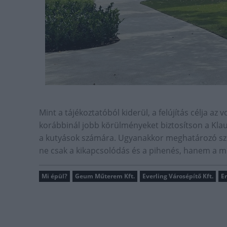
Mint a tájékoztatóból kiderül, a felújítás célja az
korábbinál jobb körülményeket biztosítson a Klauz
a kutyások számára. Ugyanakkor meghatározó sze
ne csak a kikapcsolódás és a pihenés, hanem a m
Mi épül?
Geum Műterem Kft.
Everling Városépítő Kft.
E