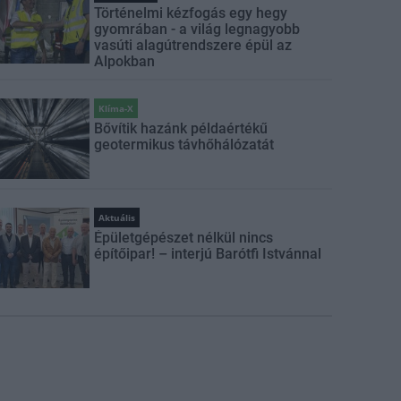
Történelmi kézfogás egy hegy
gyomrában - a világ legnagyobb
vasúti alagútrendszere épül az
Alpokban
Klíma-X
Bővítik hazánk példaértékű
geotermikus távhőhálózatát
Aktuális
Épületgépészet nélkül nincs
építőipar! – interjú Barótfi Istvánnal