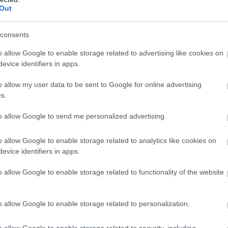
Out
Új
N
bevonásával zajlott. Az erzsébetvárosiak online és
consents
okon, kérdőívek kitöltésével, illetve különböző
o allow Google to enable storage related to advertising like cookies on
Geum Műterem Kft.
végleges tervei 2022 végén
evice identifiers in apps.
g a közbeszerzési eljárás és 2024. január elején
o allow my user data to be sent to Google for online advertising
lelően pedig 2024. május végére elkészült a játszótér,
s.
l kezdve birtokba vehettek a családok, a sportolni
to allow Google to send me personalized advertising.
tán kiadott közleményében tájékoztatott, hogy 2024.
o allow Google to enable storage related to analytics like cookies on
evice identifiers in apps.
ábbinál lényegesen nagyobb zöldfelülettel,
o allow Google to enable storage related to functionality of the website
rel, többfunkciós sportpályával,
tóval várja az erzsébetvárosiakat és az arra
o allow Google to enable storage related to personalization.
o allow Google to enable storage related to security, including