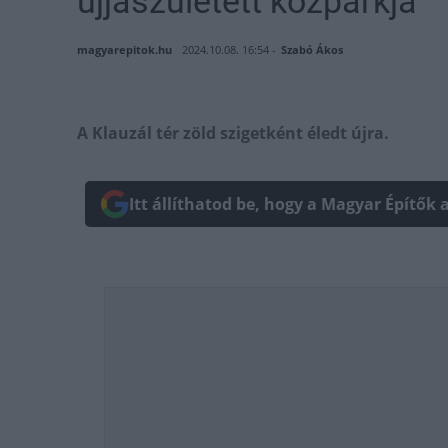
újjászületett közparkja
magyarepitok.hu
2024.10.08. 16:54 -
Szabó Ákos
A Klauzál tér zöld szigetként éledt újra.
Itt állíthatod be, hogy a Magyar Építők 