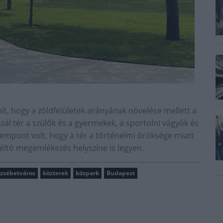
 volt, hogy a zöldfelületek arányának növelése mellett a
ál tér a szülők és a gyermekek, a sportolni vágyók és
mpont volt, hogy a tér a történelmi öröksége miatt
éltó megemlékezés helyszíne is legyen.
rzsébetváros
közterek
közpark
Budapest