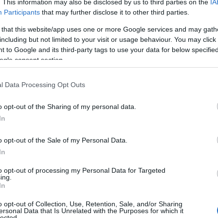
. This information may also be disclosed by us to third parties on the
IA
Participants
that may further disclose it to other third parties.
 that this website/app uses one or more Google services and may gath
including but not limited to your visit or usage behaviour. You may click 
 to Google and its third-party tags to use your data for below specifi
Co
ogle consent section.
A
É
l Data Processing Opt Outs
Ip
o opt-out of the Sharing of my personal data.
In
o opt-out of the Sale of my Personal Data.
In
to opt-out of processing my Personal Data for Targeted
ing.
In
o opt-out of Collection, Use, Retention, Sale, and/or Sharing
ersonal Data that Is Unrelated with the Purposes for which it
lected.
I