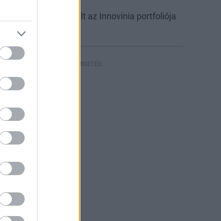
abb csarnokkal bővült az Innovinia portfoliója
yíregyházán
HIRDETÉS