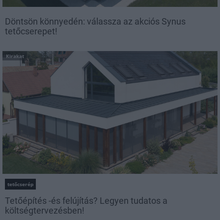
Döntsön könnyedén: válassza az akciós Synus
tetőcserepet!
Kirakat
tetőcserép
Tetőépítés -és felújítás? Legyen tudatos a
költségtervezésben!