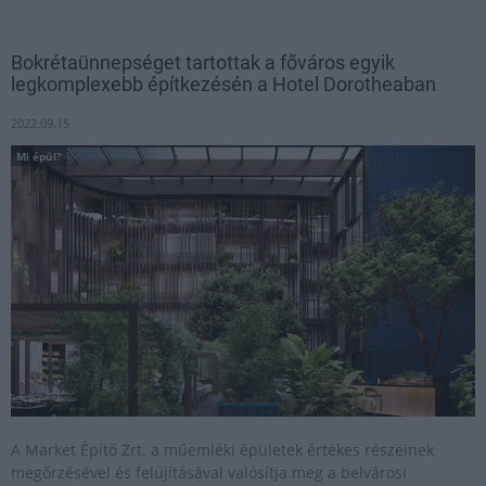
Bokrétaünnepséget tartottak a főváros egyik
legkomplexebb építkezésén a Hotel Dorotheaban
2022.09.15
Mi épül?
A Market Építő Zrt. a műemléki épületek értékes részeinek
megőrzésével és felújításával valósítja meg a belvárosi