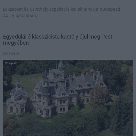
Lakásokat és üzlethelyiségeket is kialakítanak a budapesti
Adria-palotában.
Egyedülálló klasszicista kastély újul meg Pest
megyében
2018.09.05
Mi épül?