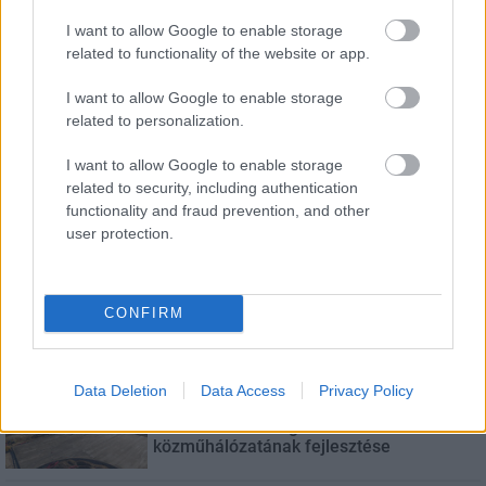
I want to allow Google to enable storage
related to functionality of the website or app.
LEGFRISSEBB
I want to allow Google to enable storage
Útépítés
related to personalization.
Látványos építési szakasz indult be a
Flórián téri felüljárón
I want to allow Google to enable storage
related to security, including authentication
functionality and fraud prevention, and other
user protection.
Mi épül?
Paks II.: Mit jelent az 5. blokk új
mérföldköve a felülvizsgálat
árnyékában?
CONFIRM
Mi épül?
Data Deletion
Data Access
Privacy Policy
Elkészült a Liszt Ferenc repülőtér
közelében lévő logisztikai bázis út- és
közműhálózatának fejlesztése