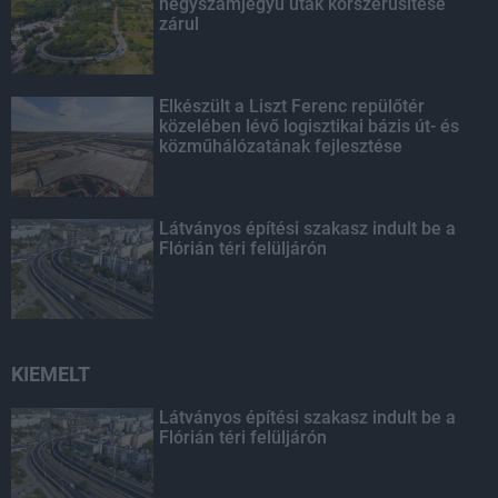
négyszámjegyű utak korszerűsítése
zárul
Elkészült a Liszt Ferenc repülőtér
közelében lévő logisztikai bázis út- és
közműhálózatának fejlesztése
Látványos építési szakasz indult be a
Flórián téri felüljárón
KIEMELT
Látványos építési szakasz indult be a
Flórián téri felüljárón