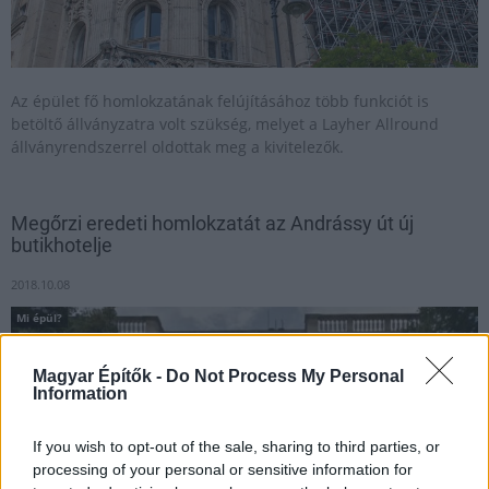
Az épület fő homlokzatának felújításához több funkciót is
betöltő állványzatra volt szükség, melyet a Layher Allround
állványrendszerrel oldottak meg a kivitelezők.
Megőrzi eredeti homlokzatát az Andrássy út új
butikhotelje
2018.10.08
Mi épül?
Magyar Építők -
Do Not Process My Personal
Information
If you wish to opt-out of the sale, sharing to third parties, or
processing of your personal or sensitive information for