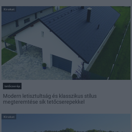
Kirakat
tetőcserép
Modern letisztultság és klasszikus stílus
megteremtése sík tetőcserepekkel
Kirakat