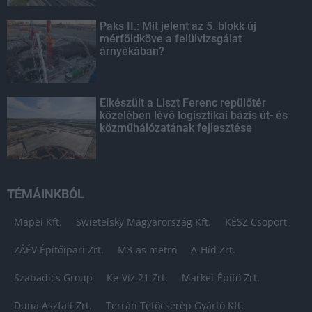
Paks II.: Mit jelent az 5. blokk új
mérföldköve a felülvizsgálat
árnyékában?
Elkészült a Liszt Ferenc repülőtér
közelében lévő logisztikai bázis út- és
közműhálózatának fejlesztése
TÉMÁINKBÓL
Mapei Kft.
Swietelsky Magyarország Kft.
KÉSZ Csoport
ZÁÉV Építőipari Zrt.
M3-as metró
A-Híd Zrt.
Szabadics Group
Ke-Víz 21 Zrt.
Market Építő Zrt.
Duna Aszfalt Zrt.
Terrán Tetőcserép Gyártó Kft.