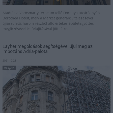
Átadták a Vörösmarty térbe torkolló Dorottya utcáról nyíló
Dorothea Hotelt, mely a Market generálkivitelezésével
újjászülető, három részből álló értékes épületegyüttes
megőrzésével és felújításával jött létre.
Layher megoldások segítségével újul meg az
impozáns Adria-palota
2021.10.21
Mi épül?