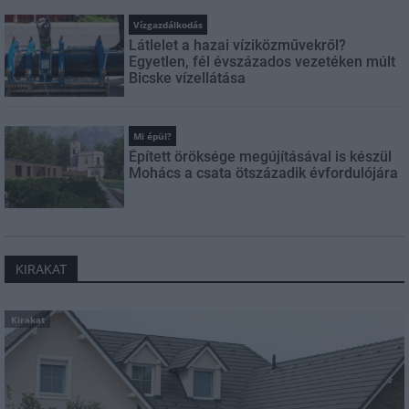
Vízgazdálkodás
Látlelet a hazai víziközművekről?
Egyetlen, fél évszázados vezetéken múlt
Bicske vízellátása
Mi épül?
Épített öröksége megújításával is készül
Mohács a csata ötszázadik évfordulójára
KIRAKAT
Kirakat