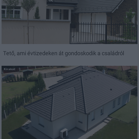
Tető, ami évtizedeken át gondoskodik a családról
Kirakat