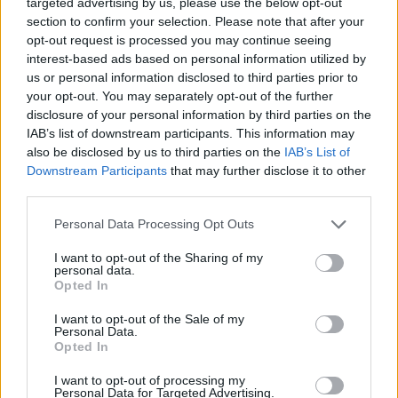
targeted advertising by us, please use the below opt-out
section to confirm your selection. Please note that after your
opt-out request is processed you may continue seeing
interest-based ads based on personal information utilized by
us or personal information disclosed to third parties prior to
your opt-out. You may separately opt-out of the further
Mintegy egymilliárd forintból fejlesztik a Hősök teréhez közel
disclosure of your personal information by third parties on the
álló fővárosi Weiss Manfréd-villát.
IAB’s list of downstream participants. This information may
also be disclosed by us to third parties on the
IAB’s List of
Downstream Participants
that may further disclose it to other
1
third parties.
Please note that this website/app uses one or more Google
Personal Data Processing Opt Outs
services and may gather and store information including but
not limited to your visit or usage behaviour. You may click to
I want to opt-out of the Sharing of my
personal data.
grant or deny consent to Google and its third-party tags to
Opted In
use your data for below specified purposes in below Google
consent section.
I want to opt-out of the Sale of my
Personal Data.
Opted In
I want to opt-out of processing my
Personal Data for Targeted Advertising.