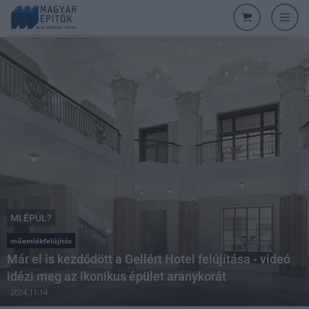
MI ÉPÜL?
műemlékfelújítás
Már el is kezdődött a Gellért Hotel felújítása - videó
idézi meg az ikonikus épület aranykorát
2024.11.14