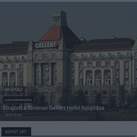
MI ÉPÜL?
műemlékfelújítás
Elrajtolt a fővárosi Gellért Hotel felújítása
2024.10.24
BDPST ZRT.