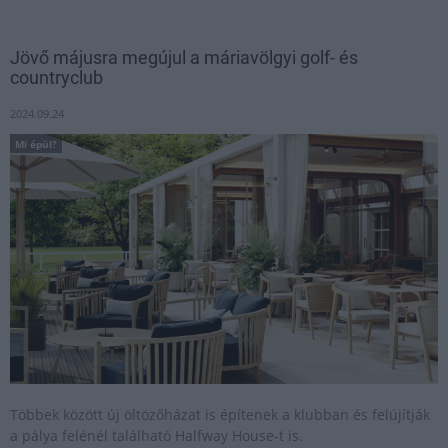
Jövő májusra megújul a máriavölgyi golf- és
countryclub
2024.09.24
Mi épül?
Többek között új öltözőházat is építenek a klubban és felújítják
a pálya felénél található Halfway House-t is.