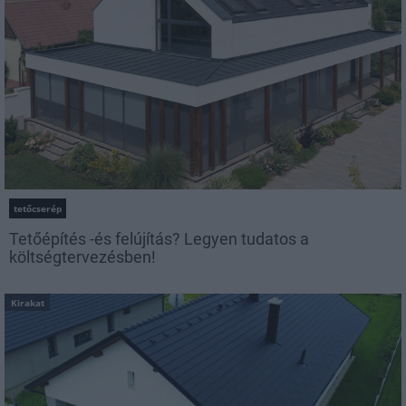
tetőcserép
Tetőépítés -és felújítás? Legyen tudatos a
költségtervezésben!
Kirakat