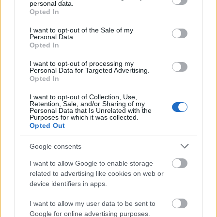
parkját
personal data.
grant or deny consent to Google and its third-party tags to
Opted In
use your data for below specified purposes in below Google
consent section.
I want to opt-out of the Sale of my
Personal Data.
Aktuális
Opted In
Történelmi táj, amelynek minden köve
mesél – megújul a tatai Angolkert
I want to opt-out of processing my
Personal Data for Targeted Advertising.
Opted In
I want to opt-out of Collection, Use,
Útépítés
Retention, Sale, and/or Sharing of my
Personal Data that Is Unrelated with the
M1 bővítés: már zajlik a teljesen új
Purposes for which it was collected.
Bicske Kelet csomópont építése
Opted Out
Google consents
Kötött pálya
I want to allow Google to enable storage
Új gyalogosátkelők és jelzőlámpás
related to advertising like cookies on web or
csomópont épül Angyalföldön
device identifiers in apps.
I want to allow my user data to be sent to
Google for online advertising purposes.