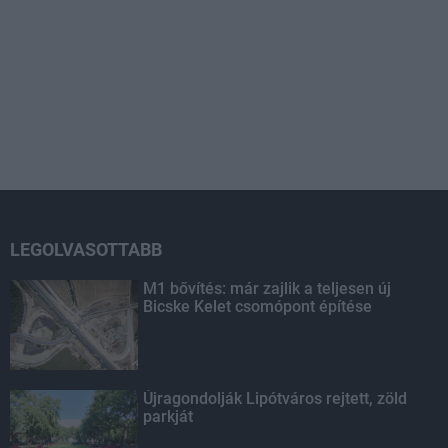
LEGOLVASOTTABB
M1 bővítés: már zajlik a teljesen új
Bicske Kelet csomópont építése
Újragondolják Lipótváros rejtett, zöld
parkját