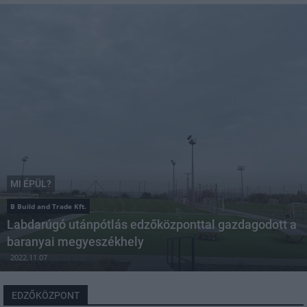
MI ÉPÜL?
B Build and Trade Kft.
Labdarúgó utánpótlás edzőközponttal gazdagodott a
baranyai megyeszékhely
2022.11.07
EDZŐKÖZPONT