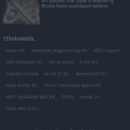
M1 bővítés: már zajlik a teljesen új
Bicske Kelet csomópont építése
TÉMÁINKBÓL
Mapei Kft.
Swietelsky Magyarország Kft.
KÉSZ Csoport
ZÁÉV Építőipari Zrt.
M3-as metró
A-Híd Zrt.
Szabadics Group
Ke-Víz 21 Zrt.
Market Építő Zrt.
Duna Aszfalt Zrt.
Terrán Tetőcserép Gyártó Kft.
WEST HUNGÁRIA BAU Kft.
ÉVOSZ
Hunép Zrt.
Colas Alterra Zrt.