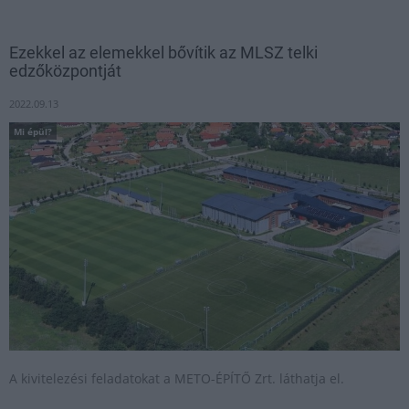
Ezekkel az elemekkel bővítik az MLSZ telki
edzőközpontját
2022.09.13
Mi épül?
A kivitelezési feladatokat a METO-ÉPÍTŐ Zrt. láthatja el.