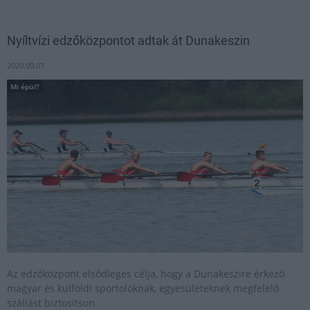
Nyíltvízi edzőközpontot adtak át Dunakeszin
2020.09.07
Mi épül?
Az edzőközpont elsődleges célja, hogy a Dunakeszire érkező
magyar és külföldi sportolóknak, egyesületeknek megfelelő
szállást biztosítson.