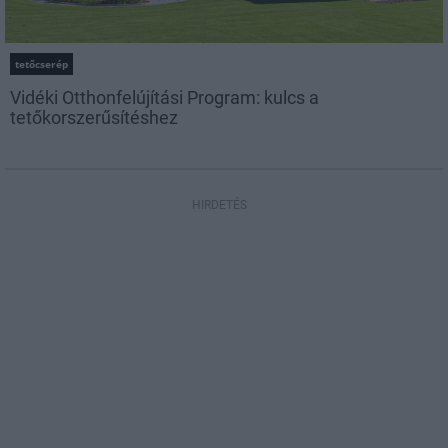
tetőcserép
Vidéki Otthonfelújítási Program: kulcs a
tetőkorszerűsítéshez
HIRDETÉS