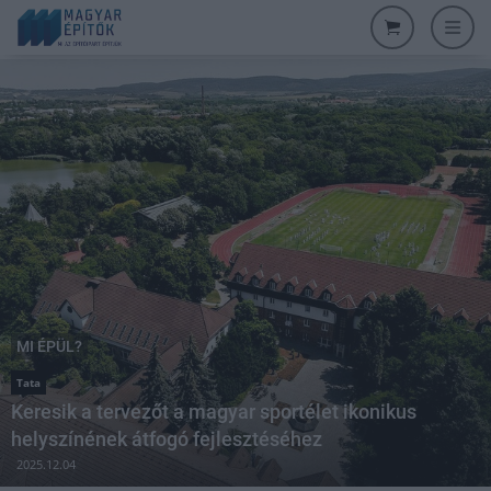
MI ÉPÜL?
Tata
Keresik a tervezőt a magyar sportélet ikonikus
helyszínének átfogó fejlesztéséhez
2025.12.04