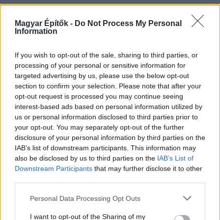
HÍRLEVÉL
Magyar Építők -
Do Not Process My Personal
Information
Név
If you wish to opt-out of the sale, sharing to third parties, or
processing of your personal or sensitive information for
E-mail cím
targeted advertising by us, please use the below opt-out
section to confirm your selection. Please note that after your
opt-out request is processed you may continue seeing
interest-based ads based on personal information utilized by
Feliratkozom a hírlevélre és elfogadom az
adatvédelmi
us or personal information disclosed to third parties prior to
szabályzatot!
your opt-out. You may separately opt-out of the further
disclosure of your personal information by third parties on the
FELIRATKOZÁS
IAB’s list of downstream participants. This information may
also be disclosed by us to third parties on the
IAB’s List of
Downstream Participants
that may further disclose it to other
third parties.
LEGFRISSEBB
Please note that this website/app uses one or more Google
Personal Data Processing Opt Outs
Mi épül?
services and may gather and store information including but
Újragondolják Lipótváros rejtett, zöld
not limited to your visit or usage behaviour. You may click to
I want to opt-out of the Sharing of my