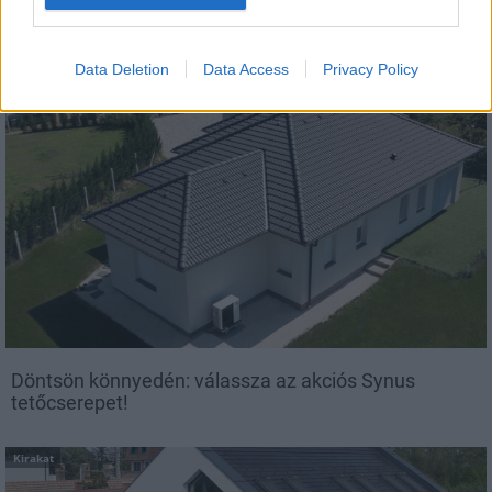
Tető, ami évtizedeken át gondoskodik a családról
Data Deletion
Data Access
Privacy Policy
Kirakat
Döntsön könnyedén: válassza az akciós Synus
tetőcserepet!
Kirakat