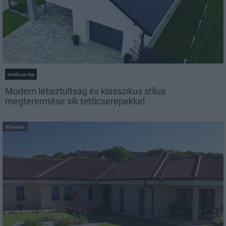
tetőcserép
Modern letisztultság és klasszikus stílus
megteremtése sík tetőcserepekkel
Kirakat