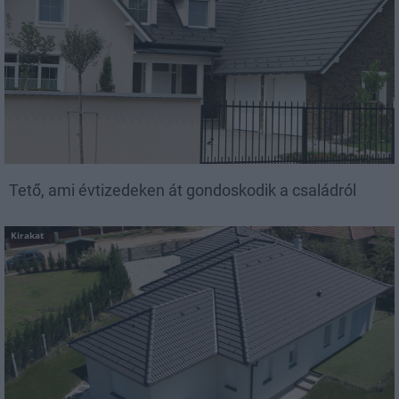
Tető, ami évtizedeken át gondoskodik a családról
Kirakat