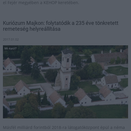
el Fejér megyében a KEHOP keretében.
Kuriózum Majkon: folytatódik a 235 éve tönkretett
remeteség helyreállítása
2017.01.02
Mi épül?
Másfél milliárd forintból 2018-ra látogatóközpont épül a néma