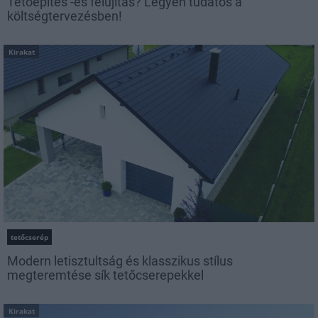
Tetőépítés -és felújítás? Legyen tudatos a
költségtervezésben!
Kirakat
tetőcserép
Modern letisztultság és klasszikus stílus
megteremtése sík tetőcserepekkel
Kirakat