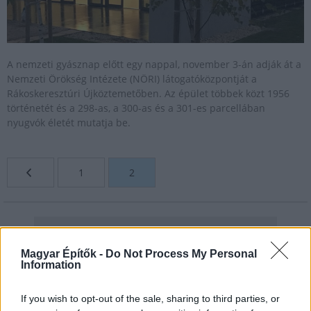
A nemzeti gyásznap előtt egy nappal, november 3-án adják át a
Nemzeti Örökség Intézete (NÖRI) látogatóközpontját a
Rákoskeresztúri Újköztemetőben. Az épület többek közt 1956
történetét és a 298-as, a 300-as és a 301-es parcellában
nyugvók életét mutatja be.
1
2
Magyar Építők -
Do Not Process My Personal
Information
If you wish to opt-out of the sale, sharing to third parties, or