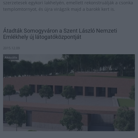
szerzetesek egykori lakhelyén, emellett rekonstruálják a csonka
templomtornyot, és újra virágzik majd a barokk kert is.
Átadták Somogyváron a Szent László Nemzeti
Emlékhely új látogatóközpontját
2015.12.09
Aktuális