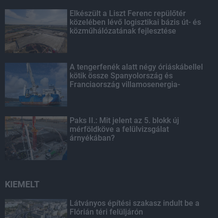
Elkészült a Liszt Ferenc repülőtér
közelében lévő logisztikai bázis út- és
közműhálózatának fejlesztése
A tengerfenék alatt négy óriáskábellel
kötik össze Spanyolország és
Franciaország villamosenergia-
hálózatát
Paks II.: Mit jelent az 5. blokk új
mérföldköve a felülvizsgálat
árnyékában?
KIEMELT
Látványos építési szakasz indult be a
Flórián téri felüljárón