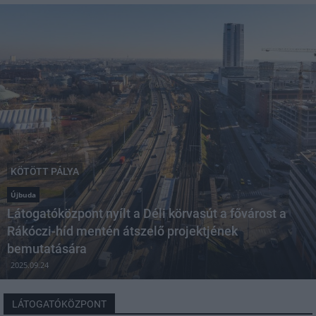
KÖTÖTT PÁLYA
Újbuda
Látogatóközpont nyílt a Déli körvasút a fővárost a
Rákóczi-híd mentén átszelő projektjének
bemutatására
2025.09.24
LÁTOGATÓKÖZPONT