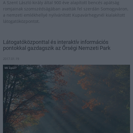
A Szent László király által 900 éve alapított bencés apátság
romjainak szomszédságában avatták fel szerdán Somogyváron,
a nemzeti emlékhellyé nyilvánított Kupavárhegynél kialakított
látogatóközpontot.
Látogatóközponttal és interaktív információs
pontokkal gazdagszik az Őrségi Nemzeti Park
2017.01.19
Mi épül?