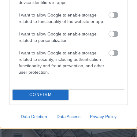
közműhálózatának fejlesztése
device identifiers in apps.
I want to allow Google to enable storage
related to functionality of the website or app.
Vízgazdálkodás
Látlelet a hazai víziközművekről?
Egyetlen, fél évszázados vezetéken múlt
I want to allow Google to enable storage
Bicske vízellátása
related to personalization.
I want to allow Google to enable storage
Mi épül?
related to security, including authentication
Épített öröksége megújításával is készül
functionality and fraud prevention, and other
Mohács a csata ötszázadik évfordulójára
user protection.
CONFIRM
KIRAKAT
Data Deletion
Data Access
Privacy Policy
Kirakat