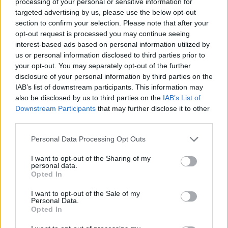
processing of your personal or sensitive information for
targeted advertising by us, please use the below opt-out
section to confirm your selection. Please note that after your
opt-out request is processed you may continue seeing
interest-based ads based on personal information utilized by
us or personal information disclosed to third parties prior to
your opt-out. You may separately opt-out of the further
disclosure of your personal information by third parties on the
hirdetés
IAB’s list of downstream participants. This information may
also be disclosed by us to third parties on the
IAB’s List of
Downstream Participants
that may further disclose it to other
HÍRLEVÉL
third parties.
Please note that this website/app uses one or more Google
Név
Personal Data Processing Opt Outs
services and may gather and store information including but
not limited to your visit or usage behaviour. You may click to
I want to opt-out of the Sharing of my
personal data.
grant or deny consent to Google and its third-party tags to
E-mail cím
Opted In
use your data for below specified purposes in below Google
consent section.
I want to opt-out of the Sale of my
Personal Data.
Feliratkozom a hírlevélre és elfogadom az
adatvédelmi
Opted In
szabályzatot!