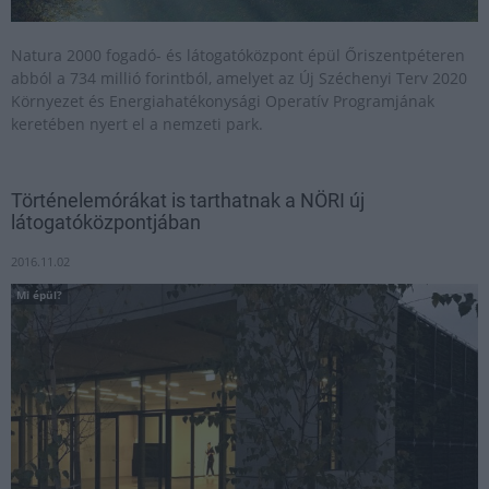
Natura 2000 fogadó- és látogatóközpont épül Őriszentpéteren
abból a 734 millió forintból, amelyet az Új Széchenyi Terv 2020
Környezet és Energiahatékonysági Operatív Programjának
keretében nyert el a nemzeti park.
Történelemórákat is tarthatnak a NÖRI új
látogatóközpontjában
2016.11.02
Mi épül?