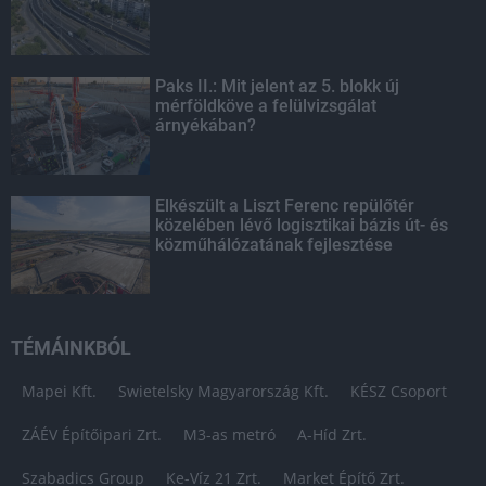
Paks II.: Mit jelent az 5. blokk új
mérföldköve a felülvizsgálat
árnyékában?
Elkészült a Liszt Ferenc repülőtér
közelében lévő logisztikai bázis út- és
közműhálózatának fejlesztése
TÉMÁINKBÓL
Mapei Kft.
Swietelsky Magyarország Kft.
KÉSZ Csoport
ZÁÉV Építőipari Zrt.
M3-as metró
A-Híd Zrt.
Szabadics Group
Ke-Víz 21 Zrt.
Market Építő Zrt.