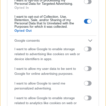
I want to opt-out of processing my
Personal Data for Targeted Advertising.
FELIRATKOZÁS
Opted In
I want to opt-out of Collection, Use,
Retention, Sale, and/or Sharing of my
Personal Data that Is Unrelated with the
LEGFRISSEBB
Purposes for which it was collected.
Opted Out
Útépítés
Google consents
Látványos építési szakasz indult be a
Flórián téri felüljárón
I want to allow Google to enable storage
related to advertising like cookies on web or
device identifiers in apps.
Mi épül?
I want to allow my user data to be sent to
Paks II.: Mit jelent az 5. blokk új
Google for online advertising purposes.
mérföldköve a felülvizsgálat
árnyékában?
I want to allow Google to send me
personalized advertising.
Mi épül?
I want to allow Google to enable storage
Elkészült a Liszt Ferenc repülőtér
közelében lévő logisztikai bázis út- és
related to analytics like cookies on web or