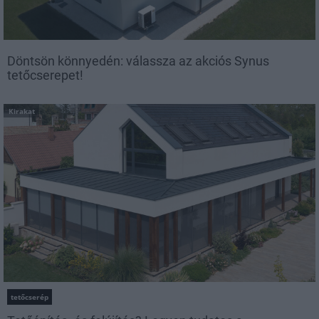
Döntsön könnyedén: válassza az akciós Synus
tetőcserepet!
Kirakat
tetőcserép