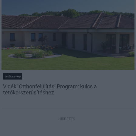
tetőcserép
Vidéki Otthonfelújítási Program: kulcs a
tetőkorszerűsítéshez
HIRDETÉS