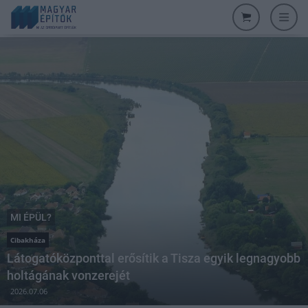
MI ÉPÜL?
Cibakháza
Látogatóközponttal erősítik a Tisza egyik legnagyobb
holtágának vonzerejét
2026.07.06