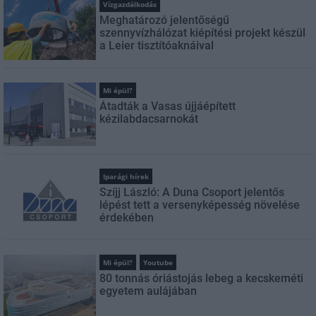
Vízgazdálkodás
Meghatározó jelentőségű
szennyvízhálózat kiépítési projekt készül
a Leier tisztítóaknáival
Mi épül?
Átadták a Vasas újjáépített
kézilabdacsarnokát
Iparági hírek
Szíjj László: A Duna Csoport jelentős
lépést tett a versenyképesség növelése
érdekében
Mi épül?
Youtube
80 tonnás óriástojás lebeg a kecskeméti
egyetem aulájában