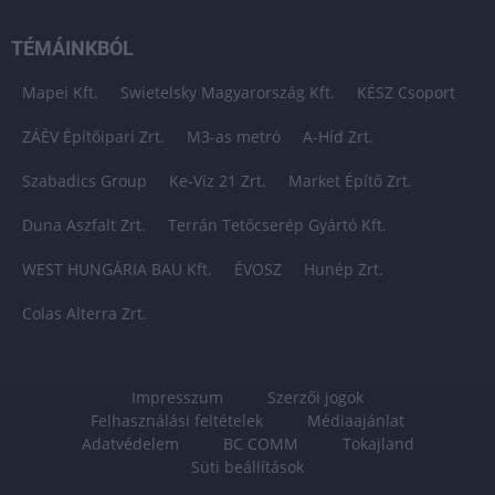
TÉMÁINKBÓL
Mapei Kft.
Swietelsky Magyarország Kft.
KÉSZ Csoport
ZÁÉV Építőipari Zrt.
M3-as metró
A-Híd Zrt.
Szabadics Group
Ke-Víz 21 Zrt.
Market Építő Zrt.
Duna Aszfalt Zrt.
Terrán Tetőcserép Gyártó Kft.
WEST HUNGÁRIA BAU Kft.
ÉVOSZ
Hunép Zrt.
Colas Alterra Zrt.
Impresszum
Szerzői jogok
Felhasználási feltételek
Médiaajánlat
Adatvédelem
BC COMM
Tokajland
Süti beállítások