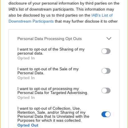
Tizenegy meglévő csomópontot korszerűsít és négy új,
disclosure of your personal information by third parties on the
különszintű csomópontot hoz létre az MKIF az M1-es
IAB’s list of downstream participants. This information may
bővítésénél.
also be disclosed by us to third parties on the
IAB’s List of
Downstream Participants
that may further disclose it to other
Útépítés
third parties.
Please note that this website/app uses one or more Google
Personal Data Processing Opt Outs
services and may gather and store information including but
not limited to your visit or usage behaviour. You may click to
I want to opt-out of the Sharing of my
personal data.
grant or deny consent to Google and its third-party tags to
Opted In
use your data for below specified purposes in below Google
consent section.
I want to opt-out of the Sale of my
Personal Data.
Opted In
I want to opt-out of processing my
Personal Data for Targeted Advertising.
Opted In
Flórián tér
KM Építő Kft.
HE-DO
BKK
Látványos építési szakasz indult be a Flórián téri
I want to opt-out of Collection, Use,
Retention, Sale, and/or Sharing of my
felüljárón
Personal Data that Is Unrelated with the
Purposes for which it was collected.
A tartós nyári hőség jelentős kihívás elé állítja a KM Építőt,
Opted Out