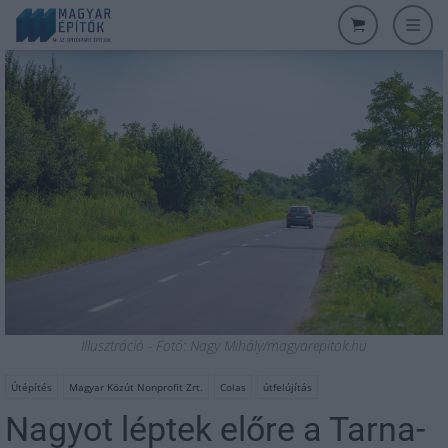
Illusztráció - Fotó: Nagy Mihály/magyarepitok.hu
Útépítés
Magyar Közút Nonprofit Zrt.
Colas
útfelújítás
Nagyot léptek előre a Tarna-