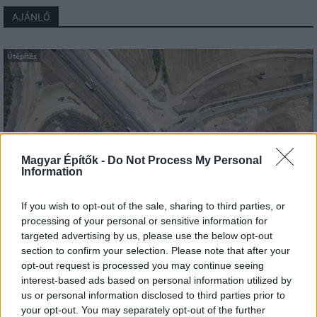
AJÁNLÓ
Útépítés
Magyar Építők -
Do Not Process My Personal
Information
If you wish to opt-out of the sale, sharing to third parties, or
processing of your personal or sensitive information for
targeted advertising by us, please use the below opt-out
MKIF Magyar Koncessziós Infrastruktúra Fejlesztő Zrt.
M1-es autópálya
section to confirm your selection. Please note that after your
Bicske
csomópont
opt-out request is processed you may continue seeing
interest-based ads based on personal information utilized by
M1 bővítés: már zajlik a teljesen új Bicske Kelet
csomópont építése
us or personal information disclosed to third parties prior to
your opt-out. You may separately opt-out of the further