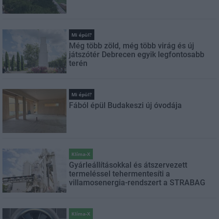
Mi épül?
Még több zöld, még több virág és új
játszótér Debrecen egyik legfontosabb
terén
Mi épül?
Fából épül Budakeszi új óvodája
Klíma-X
Gyárleállításokkal és átszervezett
termeléssel tehermentesíti a
villamosenergia-rendszert a STRABAG
Klíma-X