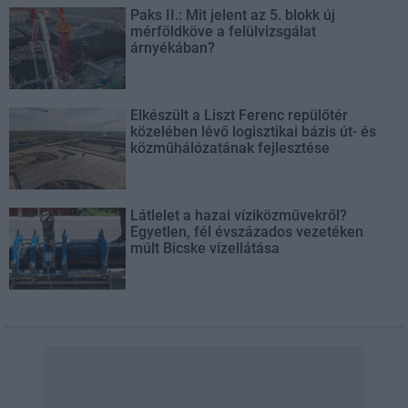
Paks II.: Mit jelent az 5. blokk új
mérföldköve a felülvizsgálat
árnyékában?
Elkészült a Liszt Ferenc repülőtér
közelében lévő logisztikai bázis út- és
közműhálózatának fejlesztése
Látlelet a hazai víziközművekről?
Egyetlen, fél évszázados vezetéken
múlt Bicske vízellátása