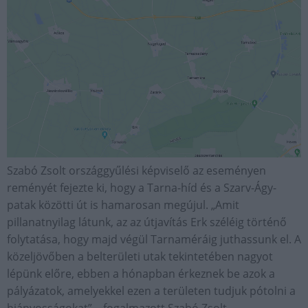
Szabó Zsolt országgyűlési képviselő az eseményen
reményét fejezte ki, hogy a Tarna-híd és a Szarv-Ágy-
patak közötti út is hamarosan megújul. „Amit
pillanatnyilag látunk, az az útjavítás Erk széléig történő
folytatása, hogy majd végül Tarnaméráig juthassunk el. A
közeljövőben a belterületi utak tekintetében nagyot
lépünk előre, ebben a hónapban érkeznek be azok a
pályázatok, amelyekkel ezen a területen tudjuk pótolni a