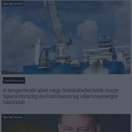
Iparági hírek
Red Eléctrica
A tengerfenék alatt négy óriáskábellel kötik össze
Spanyolország és Franciaország villamosenergia-
hálózatát
Iparági hírek