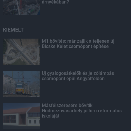
árnyékában?
KIEMELT
M1 bővítés: már zajlik a teljesen új
Bicske Kelet csomópont építése
Új gyalogosátkelők és jelzőlámpás
csomópont épül Angyalföldön
Másfélszeresére bővítik
Hódmezővásárhely jó hírű református
iskoláját