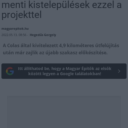
menti kistelepülések ezzel a
projekttel
magyarepitok.hu
2022.05.13. 08:56 -
Hegedűs Gergely
A Colas által kivitelezett 4,9 kilométeres útfelújítás
után már zajlik az újabb szakasz előkészítése.
Itt állíthatod be, hogy a Magyar Építők az elsők
között legyen a Google találatokban!