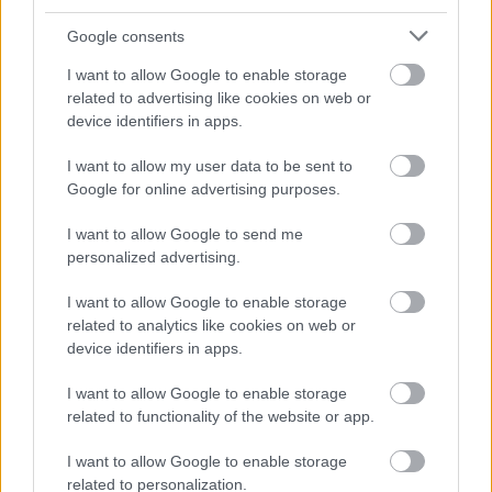
ennek ellenére folyamatosan halad az aszfaltozás.
Google consents
Hideg újrahasznosítási technológiával
I want to allow Google to enable storage
újítják fel Bihar kiemelt
turistacélpontjának főútját - FOTÓK
related to advertising like cookies on web or
device identifiers in apps.
I want to allow my user data to be sent to
Google for online advertising purposes.
Útfelújítások Heves megyében –
négyszámjegyű utak korszerűsítése
I want to allow Google to send me
zárul
personalized advertising.
I want to allow Google to enable storage
related to analytics like cookies on web or
device identifiers in apps.
Kötött pálya
I want to allow Google to enable storage
related to functionality of the website or app.
I want to allow Google to enable storage
related to personalization.