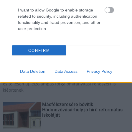
I want to allow Google to enable storage
related to security, including authentication
functionality and fraud prevention, and other
user protection.
Budapest
Angyalföld
villamos
gyalogosátkelőhely
CONFIRM
Új gyalogosátkelők és jelzőlámpás csomópont épül
Angyalföldön
A Béke utca és a Tahi utca kereszteződésében új gyalogos-
Data Deletion
Data Access
Privacy Policy
átkelőhelyek létesülnek, ehhez pedig átépítik a villamospályát
és teljesen új jelzőlámpás forgalomirányítási rendszert is
kiépítenek.
Másfélszeresére bővítik
Hódmezővásárhely jó hírű református
iskoláját