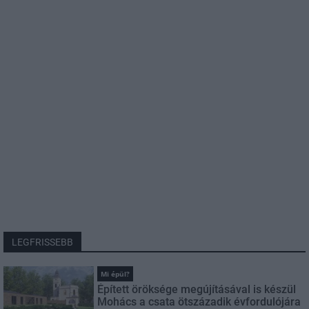
LEGFRISSEBB
Mi épül?
Épített öröksége megújításával is készül
Mohács a csata ötszázadik évfordulójára