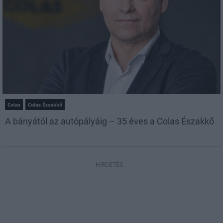
Colas
Colas Északkő
A bányától az autópályáig – 35 éves a Colas Északkő
HIRDETÉS