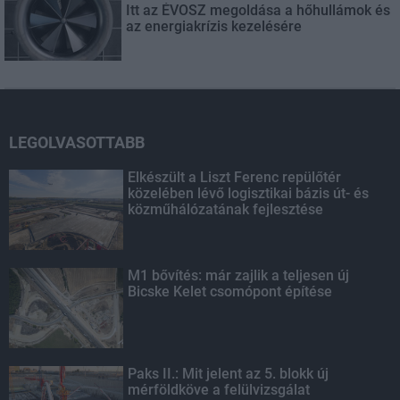
Itt az ÉVOSZ megoldása a hőhullámok és
az energiakrízis kezelésére
LEGOLVASOTTABB
Elkészült a Liszt Ferenc repülőtér
közelében lévő logisztikai bázis út- és
közműhálózatának fejlesztése
M1 bővítés: már zajlik a teljesen új
Bicske Kelet csomópont építése
Paks II.: Mit jelent az 5. blokk új
mérföldköve a felülvizsgálat