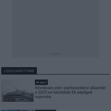
hirdetés
LEGOLVASOTTABB
Mi épül?
Rövidesen eléri szerkezetkész állapotát
a 2022-es kézilabda Eb népligeti
csarnoka