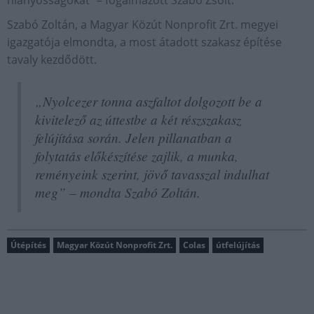
hiányosságokat” – fogalmazott Szabó Zsolt.
Szabó Zoltán, a Magyar Közút Nonprofit Zrt. megyei
igazgatója elmondta, a most átadott szakasz építése
tavaly kezdődött.
„Nyolcezer tonna aszfaltot dolgozott be a
kivitelező az úttestbe a két részszakasz
felújítása során. Jelen pillanatban a
folytatás előkészítése zajlik, a munka,
reményeink szerint, jövő tavasszal indulhat
meg” – mondta Szabó Zoltán.
Útépítés
Magyar Közút Nonprofit Zrt.
Colas
útfelújítás