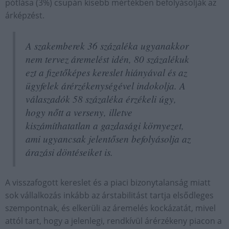
pótlása (3%) csupán kisebb mértékben befolyásolják az
árképzést.
A szakemberek 36 százaléka ugyanakkor
nem tervez áremelést idén, 80 százalékuk
ezt a fizetőképes kereslet hiányával és az
ügyfelek árérzékenységével indokolja. A
válaszadók 58 százaléka érzékeli úgy,
hogy nőtt a verseny, illetve
kiszámíthatatlan a gazdasági környezet,
ami ugyancsak jelentősen befolyásolja az
árazási döntéseiket is.
A visszafogott kereslet és a piaci bizonytalanság miatt
sok vállalkozás inkább az árstabilitást tartja elsődleges
szempontnak, és elkerüli az áremelés kockázatát, mivel
attól tart, hogy a jelenlegi, rendkívül árérzékeny piacon a