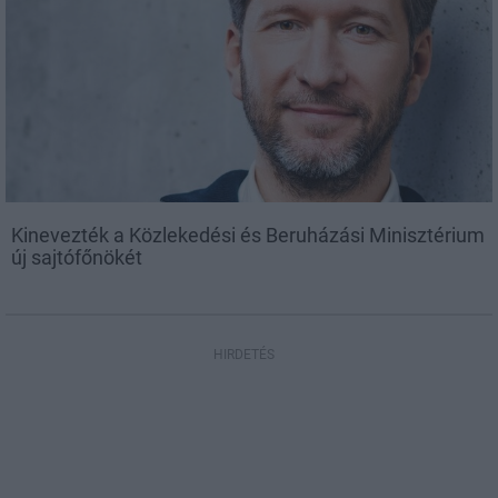
Kinevezték a Közlekedési és Beruházási Minisztérium
új sajtófőnökét
HIRDETÉS