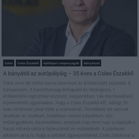
Colas
Colas Északkő
építőipari alapanyagok
bányászat
A bányától az autópályáig – 35 éves a Colas Északkő
Több mint 80 millió tonna kitermelt és értékesített zúzottkő, 8
bányaüzem, 3 bontottanyag-befogadó és feldolgozó, 1
értékesítési-logisztikai központ, napjainkban 146 munkavállaló.
Kijelenthető ugyanakkor, hogy a Colas Északkő Kft. eddigi 35
éves története jóval több a számoknál. Termékeik ott vannak
azokban az utakban, hidakban, vasúti pályákban, vízi
műtárgyakban, épületekben, amelyek nap mint nap szolgálják a
hazai infrastruktúra fejlesztését és működését. A jubileum
alkalom arra is, hogy a vállalat ügyvezetőjével, Cseh Zoltánnal a