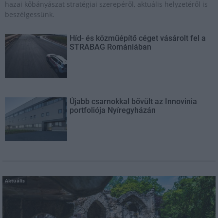
hazai kőbányászat stratégiai szerepéről, aktuális helyzetéről is
beszélgessünk.
Híd- és közműépítő céget vásárolt fel a
STRABAG Romániában
Újabb csarnokkal bővült az Innovinia
portfoliója Nyíregyházán
Aktuális