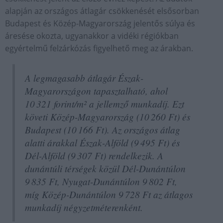
alapján az országos átlagár csökkenését elsősorban
Budapest és Közép-Magyarország jelentős súlya és
áresése okozta, ugyanakkor a vidéki régiókban
egyértelmű felzárkózás figyelhető meg az árakban.
A legmagasabb átlagár Észak-
Magyarországon tapasztalható, ahol
10 321 forint/m² a jellemző munkadíj. Ezt
követi Közép-Magyarország (10 260 Ft) és
Budapest (10 166 Ft). Az országos átlag
alatti árakkal Észak-Alföld (9 495 Ft) és
Dél-Alföld (9 307 Ft) rendelkezik. A
dunántúli térségek közül Dél-Dunántúlon
9 835 Ft, Nyugat-Dunántúlon 9 802 Ft,
míg Közép-Dunántúlon 9 728 Ft az átlagos
munkadíj négyzetméterenként.