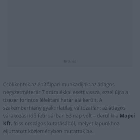
hirdetés
Csökkentek az építőipari munkadíjak: az átlagos
négyzetméterár 7 százalékkal esett vissza, ezzel újra a
tízezer forintos lélektani határ alá került. A
szakemberhiány gyakorlatilag változatlan: az átlagos
várakozási idő februárban 53 nap volt – derül ki a
Mapei
Kft.
friss országos kutatásából, melyet lapunkhoz
eljuttatott közleményben mutattak be.