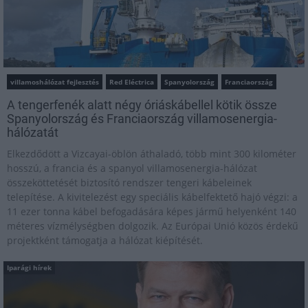
villamoshálózat fejlesztés
Red Eléctrica
Spanyolország
Franciaország
A tengerfenék alatt négy óriáskábellel kötik össze
Spanyolország és Franciaország villamosenergia-
hálózatát
Elkezdődött a Vizcayai-öblön áthaladó, több mint 300 kilométer
hosszú, a francia és a spanyol villamosenergia-hálózat
összeköttetését biztosító rendszer tengeri kábeleinek
telepítése. A kivitelezést egy speciális kábelfektető hajó végzi: a
11 ezer tonna kábel befogadására képes jármű helyenként 140
méteres vízmélységben dolgozik. Az Európai Unió közös érdekű
projektként támogatja a hálózat kiépítését.
Iparági hírek