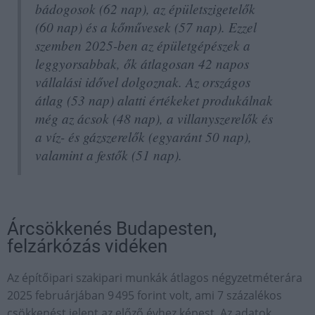
bádogosok (62 nap), az épületszigetelők
(60 nap) és a kőművesek (57 nap). Ezzel
szemben 2025-ben az épületgépészek a
leggyorsabbak, ők átlagosan 42 napos
vállalási idővel dolgoznak. Az országos
átlag (53 nap) alatti értékeket produkálnak
még az ácsok (48 nap), a villanyszerelők és
a víz- és gázszerelők (egyaránt 50 nap),
valamint a festők (51 nap).
Árcsökkenés Budapesten,
felzárkózás vidéken
Az építőipari szakipari munkák átlagos négyzetméterára
2025 februárjában 9 495 forint volt, ami 7 százalékos
csökkenést jelent az előző évhez képest. Az adatok