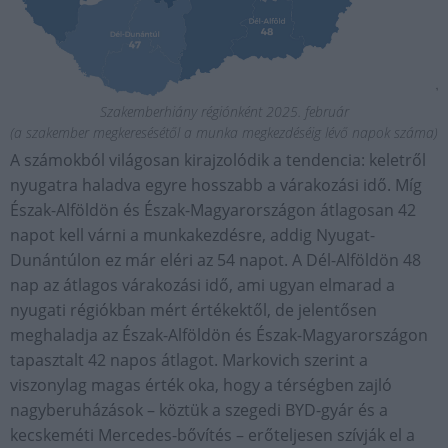
Szakemberhiány régiónként 2025. február
(a szakember megkeresésétől a munka megkezdéséig lévő napok száma)
A számokból világosan kirajzolódik a tendencia: keletről
nyugatra haladva egyre hosszabb a várakozási idő. Míg
Észak-Alföldön és Észak-Magyarországon átlagosan 42
napot kell várni a munkakezdésre, addig Nyugat-
Dunántúlon ez már eléri az 54 napot. A Dél-Alföldön 48
nap az átlagos várakozási idő, ami ugyan elmarad a
nyugati régiókban mért értékektől, de jelentősen
meghaladja az Észak-Alföldön és Észak-Magyarországon
tapasztalt 42 napos átlagot. Markovich szerint a
viszonylag magas érték oka, hogy a térségben zajló
nagyberuházások – köztük a szegedi BYD-gyár és a
kecskeméti Mercedes-bővítés – erőteljesen szívják el a