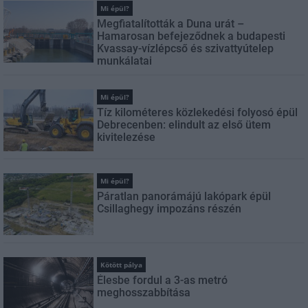
Mi épül?
Megfiatalították a Duna urát –
Hamarosan befejeződnek a budapesti
Kvassay-vízlépcső és szivattyútelep
munkálatai
Mi épül?
Tíz kilométeres közlekedési folyosó épül
Debrecenben: elindult az első ütem
kivitelezése
Mi épül?
Páratlan panorámájú lakópark épül
Csillaghegy impozáns részén
Kötött pálya
Élesbe fordul a 3-as metró
meghosszabbítása