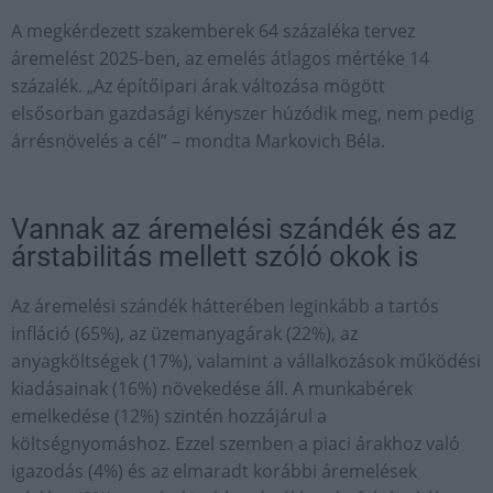
A megkérdezett szakemberek 64 százaléka tervez
áremelést 2025-ben, az emelés átlagos mértéke 14
százalék. „Az építőipari árak változása mögött
elsősorban gazdasági kényszer húzódik meg, nem pedig
árrésnövelés a cél” – mondta Markovich Béla.
Vannak az áremelési szándék és az
árstabilitás mellett szóló okok is
Az áremelési szándék hátterében leginkább a tartós
infláció (65%), az üzemanyagárak (22%), az
anyagköltségek (17%), valamint a vállalkozások működési
kiadásainak (16%) növekedése áll. A munkabérek
emelkedése (12%) szintén hozzájárul a
költségnyomáshoz. Ezzel szemben a piaci árakhoz való
igazodás (4%) és az elmaradt korábbi áremelések