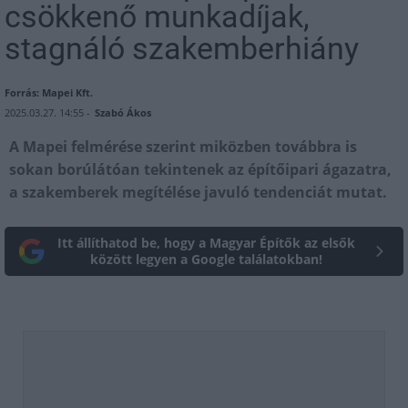
csökkenő munkadíjak,
stagnáló szakemberhiány
Forrás: Mapei Kft.
2025.03.27. 14:55 -
Szabó Ákos
A Mapei felmérése szerint miközben továbbra is
sokan borúlátóan tekintenek az építőipari ágazatra,
a szakemberek megítélése javuló tendenciát mutat.
Itt állíthatod be, hogy a Magyar Építők az elsők
között legyen a Google találatokban!