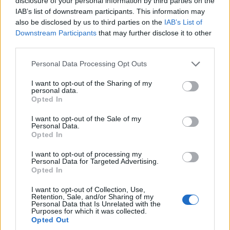
kutatás célcsoportja és módszertana megegyezett a 2024-es kutatás
disclosure of your personal information by third parties on the
IAB’s list of downstream participants. This information may
célcsoportjával, így a két év eredményeinek összehasonlítása
also be disclosed by us to third parties on the
IAB’s List of
megbízható képet mutat.
Downstream Participants
that may further disclose it to other
third parties.
Iparági hírek
Mapei Kft.
iparági elemzés
iparági hírek
Please note that this website/app uses one or more Google
Personal Data Processing Opt Outs
szakemberhiány
services and may gather and store information including but
not limited to your visit or usage behaviour. You may click to
I want to opt-out of the Sharing of my
personal data.
grant or deny consent to Google and its third-party tags to
Opted In
use your data for below specified purposes in below Google
consent section.
I want to opt-out of the Sale of my
Personal Data.
Opted In
I want to opt-out of processing my
Personal Data for Targeted Advertising.
Opted In
I want to opt-out of Collection, Use,
Retention, Sale, and/or Sharing of my
Personal Data that Is Unrelated with the
Purposes for which it was collected.
Opted Out