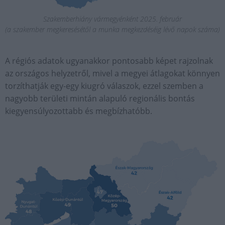
Szakemberhiány vármegyénként 2025. február
(a szakember megkeresésétől a munka megkezdéséig lévő napok száma)
A régiós adatok ugyanakkor pontosabb képet rajzolnak
az országos helyzetről, mivel a megyei átlagokat könnyen
torzíthatják egy-egy kiugró válaszok, ezzel szemben a
nagyobb területi mintán alapuló regionális bontás
kiegyensúlyozottabb és megbízhatóbb.