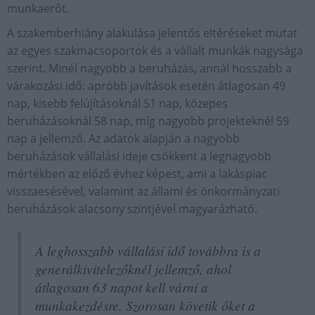
munkaerőt.
A szakemberhiány alakulása jelentős eltéréseket mutat
az egyes szakmacsoportok és a vállalt munkák nagysága
szerint. Minél nagyobb a beruházás, annál hosszabb a
várakozási idő: apróbb javítások esetén átlagosan 49
nap, kisebb felújításoknál 51 nap, közepes
beruházásoknál 58 nap, míg nagyobb projekteknél 59
nap a jellemző. Az adatok alapján a nagyobb
beruházások vállalási ideje csökkent a legnagyobb
mértékben az előző évhez képest, ami a lakáspiac
visszaesésével, valamint az állami és önkormányzati
beruházások alacsony szintjével magyarázható.
A leghosszabb vállalási idő továbbra is a
generálkivitelezőknél jellemző, ahol
átlagosan 63 napot kell várni a
munkakezdésre. Szorosan követik őket a