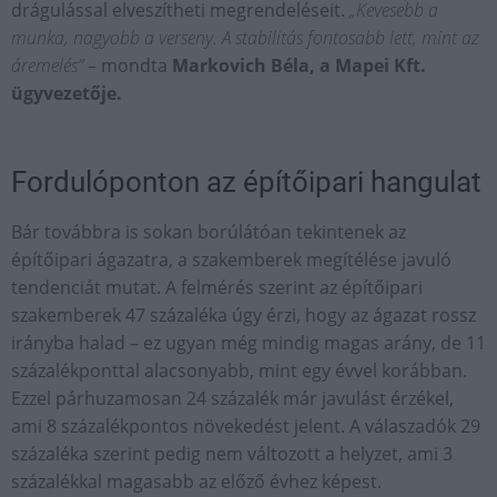
drágulással elveszítheti megrendeléseit.
„Kevesebb a
munka, nagyobb a verseny. A stabilitás fontosabb lett, mint az
áremelés”
– mondta
Markovich Béla, a Mapei Kft.
ügyvezetője.
Fordulóponton az építőipari hangulat
Bár továbbra is sokan borúlátóan tekintenek az
építőipari ágazatra, a szakemberek megítélése javuló
tendenciát mutat. A felmérés szerint az építőipari
szakemberek 47 százaléka úgy érzi, hogy az ágazat rossz
irányba halad – ez ugyan még mindig magas arány, de 11
százalékponttal alacsonyabb, mint egy évvel korábban.
Ezzel párhuzamosan 24 százalék már javulást érzékel,
ami 8 százalékpontos növekedést jelent. A válaszadók 29
százaléka szerint pedig nem változott a helyzet, ami 3
százalékkal magasabb az előző évhez képest.