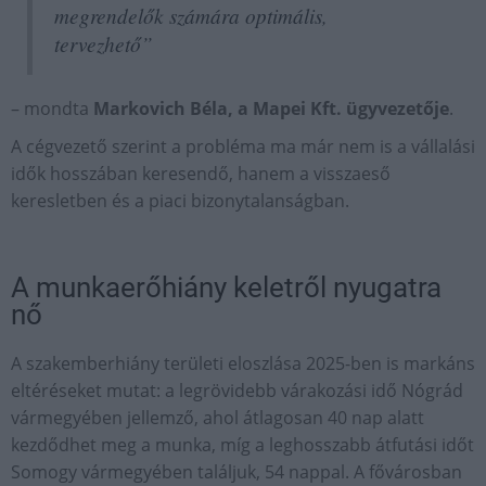
megrendelők számára optimális,
tervezhető”
– mondta
Markovich Béla, a Mapei Kft. ügyvezetője
.
A cégvezető szerint a probléma ma már nem is a vállalási
idők hosszában keresendő, hanem a visszaeső
keresletben és a piaci bizonytalanságban.
A munkaerőhiány keletről nyugatra
nő
A szakemberhiány területi eloszlása 2025-ben is markáns
eltéréseket mutat: a legrövidebb várakozási idő Nógrád
vármegyében jellemző, ahol átlagosan 40 nap alatt
kezdődhet meg a munka, míg a leghosszabb átfutási időt
Somogy vármegyében találjuk, 54 nappal. A fővárosban