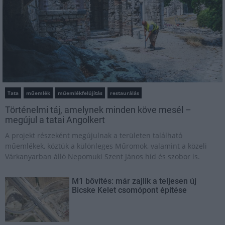
Tata
műemlék
műemlékfelújítás
restaurálás
Történelmi táj, amelynek minden köve mesél –
megújul a tatai Angolkert
A projekt részeként megújulnak a területen található
műemlékek, köztük a különleges Műromok, valamint a közeli
Várkanyarban álló Nepomuki Szent János híd és szobor is.
M1 bővítés: már zajlik a teljesen új
Bicske Kelet csomópont építése