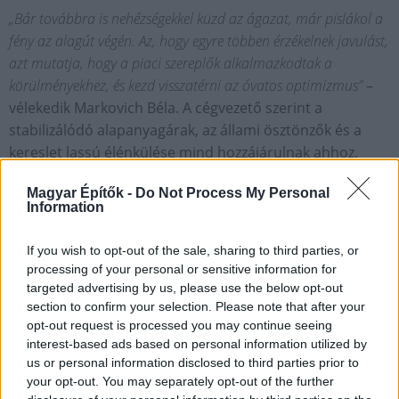
„Bár továbbra is nehézségekkel küzd az ágazat, már pislákol a
fény az alagút végén. Az, hogy egyre többen érzékelnek javulást,
azt mutatja, hogy a piaci szereplők alkalmazkodtak a
körülményekhez, és kezd visszatérni az óvatos optimizmus”
–
vélekedik Markovich Béla. A cégvezető szerint a
stabilizálódó alapanyagárak, az állami ösztönzők és a
kereslet lassú élénkülése mind hozzájárulnak ahhoz,
hogy a szakemberek megítélése pozitívabb irányba
Magyar Építők -
Do Not Process My Personal
mozdult.
Information
A kutatás módszertana
If you wish to opt-out of the sale, sharing to third parties, or
A kutatás célja megismerni a szakemberhiány mértékét
processing of your personal or sensitive information for
Magyarországon. Az adatfelvétel önkitöltős online kérdőívvel történt.
targeted advertising by us, please use the below opt-out
section to confirm your selection. Please note that after your
Adatfelvétel ideje: 2025. február. Elemszám: 1800 fő aktív építőipari
opt-out request is processed you may continue seeing
szakember. Az elemzés statisztikai módszerekkel történt. A kutatás nem
interest-based ads based on personal information utilized by
reprezentatív. A kutatás a 2024 azonos időszakában készült hasonló
us or personal information disclosed to third parties prior to
felméréshez hasonlóan, a szakemberek megkérdezésével készült. A
your opt-out. You may separately opt-out of the further