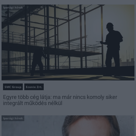
Iparági hírek
SMC Group
Econix Zrt.
Egyre több cég látja: ma már nincs komoly siker
integrált működés nélkül
Iparági hírek