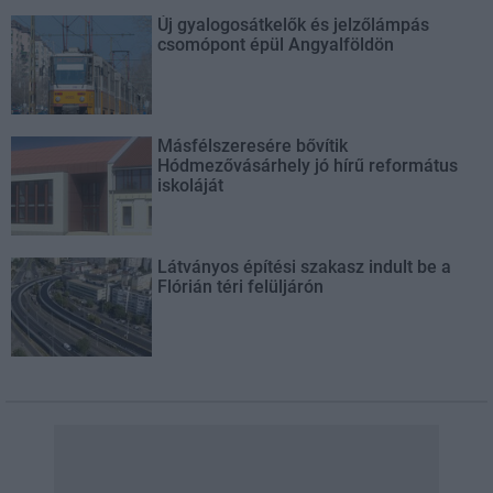
Új gyalogosátkelők és jelzőlámpás
csomópont épül Angyalföldön
Másfélszeresére bővítik
Hódmezővásárhely jó hírű református
iskoláját
Látványos építési szakasz indult be a
Flórián téri felüljárón