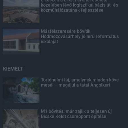
közelében lévő logisztikai bázis út- és
közműhálózatának fejlesztése
Másfélszeresére bővítik
Hódmezővásárhely jó hírű református
iskoláját
KIEMELT
Történelmi táj, amelynek minden köve
mesél – megújul a tatai Angolkert
M1 bővítés: már zajlik a teljesen új
Bicske Kelet csomópont építése