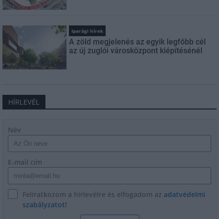
Iparági hírek
A zöld megjelenés az egyik legfőbb cél
az új zuglói városközpont kiépítésénél
HÍRLEVÉL
Név
E-mail cím
Feliratkozom a hírlevélre és elfogadom az
adatvédelmi
szabályzatot!