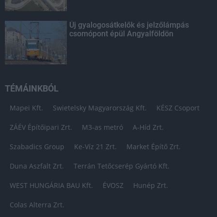
Új gyalogosátkelők és jelzőlámpás
csomópont épül Angyalföldön
TÉMÁINKBÓL
Mapei Kft.
Swietelsky Magyarország Kft.
KÉSZ Csoport
ZÁÉV Építőipari Zrt.
M3-as metró
A-Híd Zrt.
Szabadics Group
Ke-Víz 21 Zrt.
Market Építő Zrt.
Duna Aszfalt Zrt.
Terrán Tetőcserép Gyártó Kft.
WEST HUNGÁRIA BAU Kft.
ÉVOSZ
Hunép Zrt.
Colas Alterra Zrt.