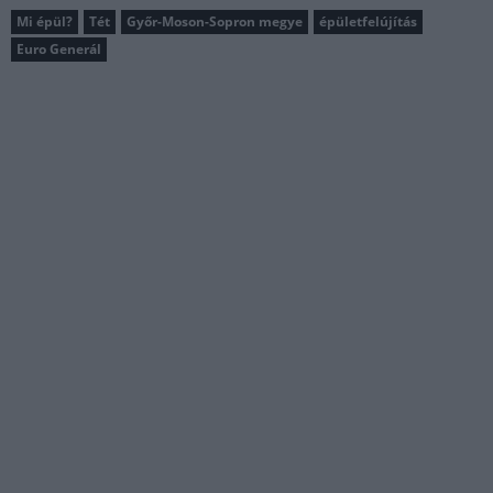
Mi épül?
Tét
Győr-Moson-Sopron megye
épületfelújítás
Euro Generál