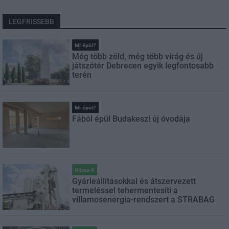
LEGFRISSEBB
Mi épül?
Még több zöld, még több virág és új
játszótér Debrecen egyik legfontosabb
terén
Mi épül?
Fából épül Budakeszi új óvodája
Klíma-X
Gyárleállításokkal és átszervezett
termeléssel tehermentesíti a
villamosenergia-rendszert a STRABAG