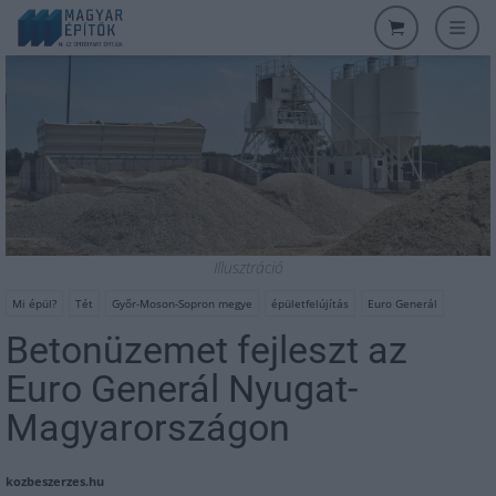
Illusztráció
Mi épül?
Tét
Győr-Moson-Sopron megye
épületfelújítás
Euro Generál
Betonüzemet fejleszt az
Euro Generál Nyugat-
Magyarországon
kozbeszerzes.hu