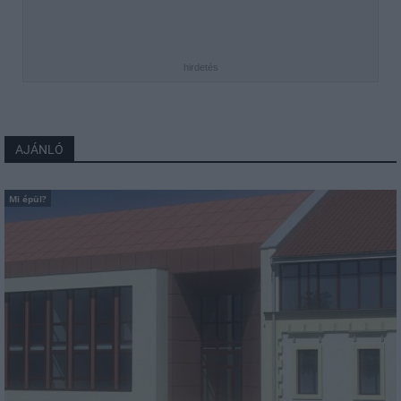
hirdetés
AJÁNLÓ
Mi épül?