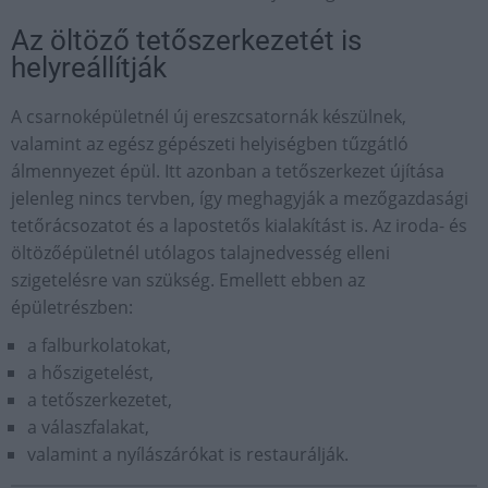
Az öltöző tetőszerkezetét is
helyreállítják
A csarnoképületnél új ereszcsatornák készülnek,
valamint az egész gépészeti helyiségben tűzgátló
álmennyezet épül. Itt azonban a tetőszerkezet újítása
jelenleg nincs tervben, így meghagyják a mezőgazdasági
tetőrácsozatot és a lapostetős kialakítást is. Az iroda- és
öltözőépületnél utólagos talajnedvesség elleni
szigetelésre van szükség. Emellett ebben az
épületrészben:
a falburkolatokat,
a hőszigetelést,
a tetőszerkezetet,
a válaszfalakat,
valamint a nyílászárókat is restaurálják.