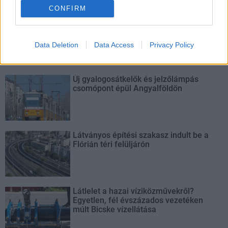
CONFIRM
M1 bővítés: már zajlik a teljesen új
Bicske Kelet csomópont építése
Data Deletion
Data Access
Privacy Policy
Új gyalogosátkelők és jelzőlámpás
csomópont épül Angyalföldön
Látványos építési szakasz indult be a
Flórián téri felüljárón
Látlelet a hazai víziközművekről?
Egyetlen, fél évszázados vezetéken
múlt Bicske vízellátása