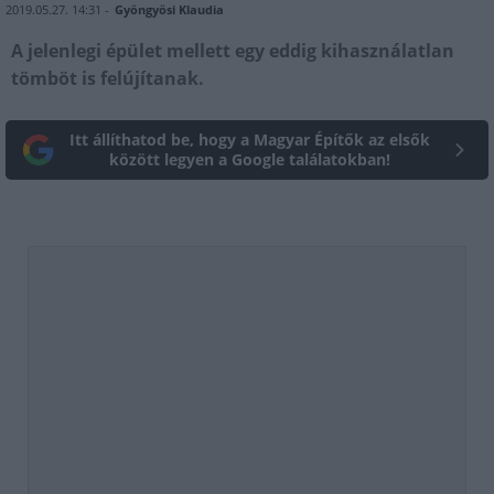
2019.05.27. 14:31 -
Gyöngyösi Klaudia
A jelenlegi épület mellett egy eddig kihasználatlan
tömböt is felújítanak.
Itt állíthatod be, hogy a Magyar Építők az elsők
között legyen a Google találatokban!