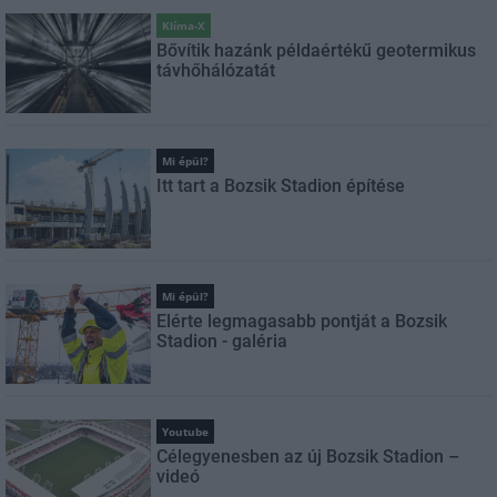
Klíma-X
Bővítik hazánk példaértékű geotermikus
távhőhálózatát
Mi épül?
Itt tart a Bozsik Stadion építése
Mi épül?
Elérte legmagasabb pontját a Bozsik
Stadion - galéria
Youtube
Célegyenesben az új Bozsik Stadion –
videó