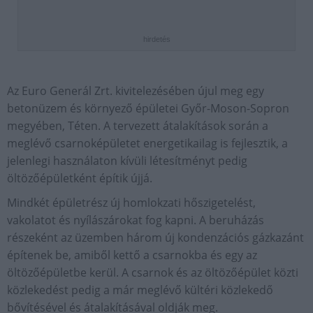
hirdetés
Az Euro Generál Zrt. kivitelezésében újul meg egy
betonüzem és környező épületei Győr-Moson-Sopron
megyében, Téten. A tervezett átalakítások során a
meglévő csarnoképületet energetikailag is fejlesztik, a
jelenlegi használaton kívüli létesítményt pedig
öltözőépületként építik újjá.
Mindkét épületrész új homlokzati hőszigetelést,
vakolatot és nyílászárokat fog kapni. A beruházás
részeként az üzemben három új kondenzációs gázkazánt
építenek be, amiből kettő a csarnokba és egy az
öltözőépületbe kerül. A csarnok és az öltözőépület közti
közlekedést pedig a már meglévő kültéri közlekedő
bővítésével és átalakításával oldják meg.