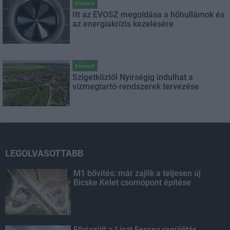
Klíma-X
Itt az ÉVOSZ megoldása a hőhullámok és
az energiakrízis kezelésére
Klíma-X
Szigetköztől Nyírségig indulhat a
vízmegtartó-rendszerek tervezése
LEGOLVASOTTABB
M1 bővítés: már zajlik a teljesen új
Bicske Kelet csomópont építése
Elkészült a Liszt Ferenc repülőtér