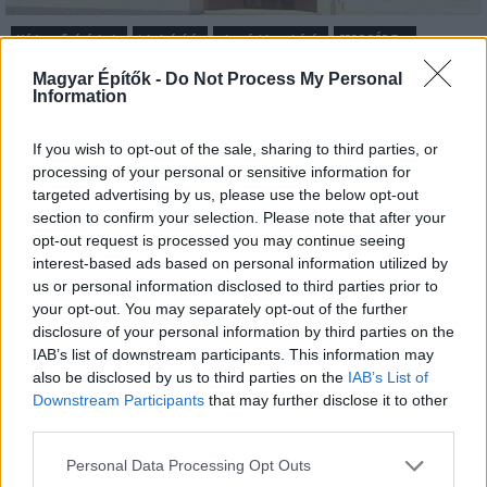
Hódmezővásárhely
iskolaépítés
oktatási beruházás
FERROÉP Zrt.
Másfélszeresére bővítik Hódmezővásárhely jó hírű
Magyar Építők -
Do Not Process My Personal
református iskoláját
Information
A Szőnyi Benjámin Általános Iskola fejlesztését a FERROÉP
If you wish to opt-out of the sale, sharing to third parties, or
kivitelezheti; a munkák csaknem egy évig tartanak majd.
processing of your personal or sensitive information for
targeted advertising by us, please use the below opt-out
Mi épül?
section to confirm your selection. Please note that after your
opt-out request is processed you may continue seeing
interest-based ads based on personal information utilized by
us or personal information disclosed to third parties prior to
your opt-out. You may separately opt-out of the further
disclosure of your personal information by third parties on the
IAB’s list of downstream participants. This information may
also be disclosed by us to third parties on the
IAB’s List of
Downstream Participants
that may further disclose it to other
third parties.
Please note that this website/app uses one or more Google
Personal Data Processing Opt Outs
Paks II
Paks
paksi atomerőmű
Paks II. Atomerőmű Zrt.
services and may gather and store information including but