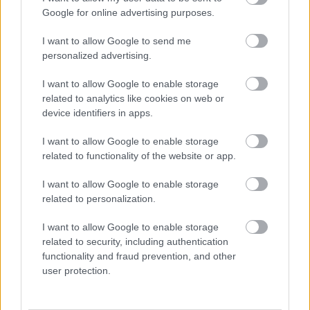
Google for online advertising purposes.
Aktuális
I want to allow Google to send me
personalized advertising.
I want to allow Google to enable storage
related to analytics like cookies on web or
device identifiers in apps.
I want to allow Google to enable storage
related to functionality of the website or app.
I want to allow Google to enable storage
related to personalization.
Tata
műemlék
műemlékfelújítás
restaurálás
I want to allow Google to enable storage
related to security, including authentication
Történelmi táj, amelynek minden köve mesél –
megújul a tatai Angolkert
functionality and fraud prevention, and other
user protection.
A projekt részeként megújulnak a területen található
műemlékek, köztük a különleges Műromok, valamint a közeli
Várkanyarban álló Nepomuki Szent János híd és szobor is.