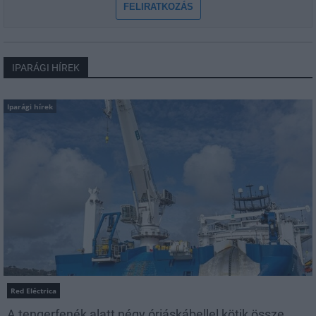
FELIRATKOZÁS
IPARÁGI HÍREK
Iparági hírek
Red Eléctrica
A tengerfenék alatt négy óriáskábellel kötik össze