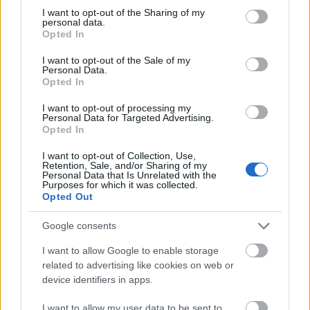
not limited to your visit or usage behaviour. You may click to
I want to opt-out of the Sharing of my
Paks II.: Mit jelent az 5. blokk új mérföldköve a
personal data.
grant or deny consent to Google and its third-party tags to
felülvizsgálat árnyékában?
Opted In
use your data for below specified purposes in below Google
Megkezdődött az 5. blokk reaktorépületének alaplemez-
consent section.
I want to opt-out of the Sale of my
kivitelezése, miközben a felülvizsgálat arra keresi a választ,
Personal Data.
Opted In
hogy a megváltozott gazdasági és geopolitikai környezetben
milyen feltételek mellett érdemes továbbvinni Magyarország
I want to opt-out of processing my
egyik legnagyobb beruházását.
Personal Data for Targeted Advertising.
Opted In
Épített öröksége megújításával is készül
I want to opt-out of Collection, Use,
Mohács a csata ötszázadik
Retention, Sale, and/or Sharing of my
évfordulójára
Personal Data that Is Unrelated with the
Purposes for which it was collected.
Opted Out
Google consents
Elkészült a Liszt Ferenc repülőtér
közelében lévő logisztikai bázis út- és
I want to allow Google to enable storage
közműhálózatának fejlesztése
related to advertising like cookies on web or
device identifiers in apps.
I want to allow my user data to be sent to